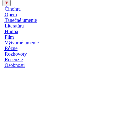
|
Činohra
|
Opera
|
Tanečné umenie
|
Literatúra
|
Hudba
|
Film
|
Výtvarné umenie
|
Rôzne
|
Rozhovory
|
Recenzie
|
Osobnosti