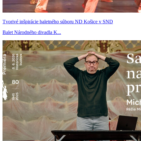
Tvorivé inšpirácie baletného súboru ND Košice v SND
Balet Národného divadla K...