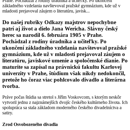
Prahe. Pochádzal z rodiny úradníka a učiteľky. Po ukončení
základného vzdelania navštevoval pražské gymnázium, kde už v
mladosti prejavoval záujem o literatúru, javisk...
Do našej rubriky Odkazy majstrov nepochybne
patrí aj život a dielo Jana Wericha. Slávny český
herec sa narodil 6. februára 1905 v Prahe.
Pochádzal z rodiny úradníka a učiteľky. Po
ukončení základného vzdelania navštevoval pražské
gymnázium, kde už v mladosti prejavoval záujem o
literatúru, javiskové umenie a spoločenské dianie. Po
maturite sa zapísal na právnickú fakultu Karlovej
univerzity v Prahe, štúdium však nikdy nedokončil,
pretože ho čoraz viac pohlcovalo divadlo a literárna
tvorba.
Práve počas štúdia sa stretol s Jiřím Voskovcom, s ktorým neskôr
vytvoril jednu z najznámejších dvojíc českého kultúrneho života. Ich
spolupráca sa stala základom moderného českého divadelníctva a
satiry.
Zrod Osvobozeného divadla