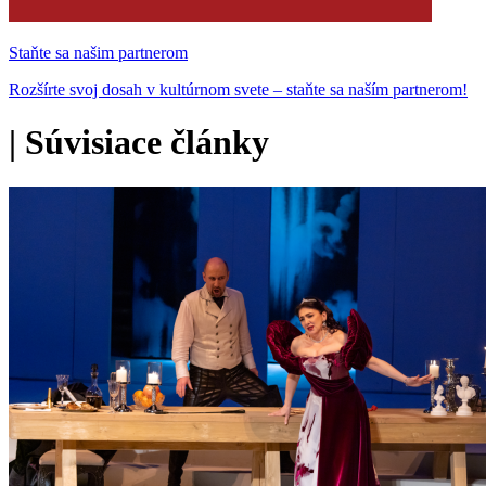
Staňte sa našim partnerom
Rozšírte svoj dosah v kultúrnom svete – staňte sa naším partnerom!
|
Súvisiace články