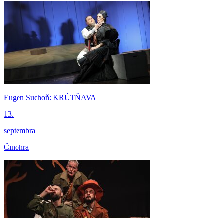
Eugen Suchoň: KRÚTŇAVA
13.
septembra
Činohra