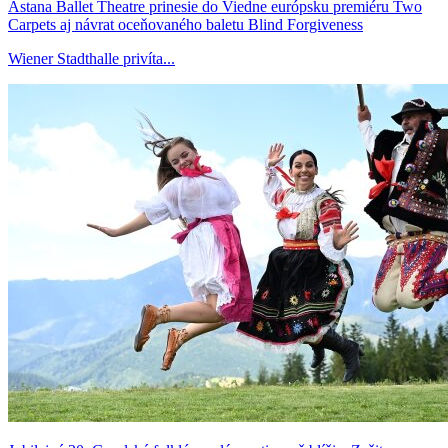
Astana Ballet Theatre prinesie do Viedne európsku premiéru Two
Carpets aj návrat oceňovaného baletu Blind Forgiveness
Wiener Stadthalle privíta...