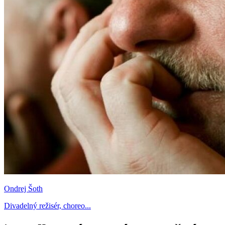
Ondrej Šoth
Divadelný režisér, choreo...