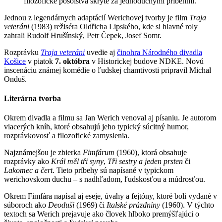
filozofické posolstvá skryté za jednoduchými príbehmi.
Jednou z legendárnych adaptácií Werichovej tvorby je film
Traja
veteráni
(1983) režiséra Oldřicha Lipského, kde si hlavné roly
zahrali Rudolf Hrušínský, Petr Čepek, Josef Somr.
Rozprávku
Traja veteráni
uvedie aj
činohra Národného divadla
Košice
v piatok
7. októbra
v Historickej budove NDKE. Novú
inscenáciu známej komédie o ľudskej chamtivosti pripravil Michal
Onduš.
Literárna tvorba
Okrem divadla a filmu sa Jan Werich venoval aj písaniu. Je autorom
viacerých kníh, ktoré obsahujú jeho typický súcitný humor,
rozprávkovosť a filozofické zamyslenia.
Najznámejšou je zbierka
Fimfárum
(1960), ktorá obsahuje
rozprávky ako
Král měl tři syny
,
Tři sestry a jeden prsten
či
Lakomec a čert
. Tieto príbehy sú napísané v typickom
werichovskom duchu – s nadhľadom, ľudskosťou a múdrosťou.
Okrem Fimfára napísal aj eseje, úvahy a fejtóny, ktoré boli vydané v
súboroch ako
Deoduši
(1969) či
Italské prázdniny
(1960). V týchto
textoch sa Werich prejavuje ako človek hlboko premýšľajúci o