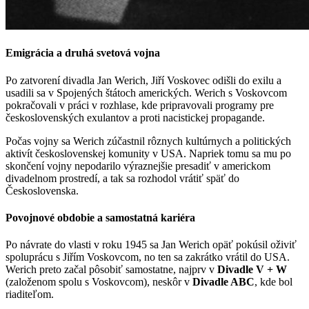
Emigrácia a druhá svetová vojna
Po zatvorení divadla Jan Werich, Jiří Voskovec odišli do exilu a
usadili sa v Spojených štátoch amerických. Werich s Voskovcom
pokračovali v práci v rozhlase, kde pripravovali programy pre
československých exulantov a proti nacistickej propagande.
Počas vojny sa Werich zúčastnil rôznych kultúrnych a politických
aktivít československej komunity v USA. Napriek tomu sa mu po
skončení vojny nepodarilo výraznejšie presadiť v americkom
divadelnom prostredí, a tak sa rozhodol vrátiť späť do
Československa.
Povojnové obdobie a samostatná kariéra
Po návrate do vlasti v roku 1945 sa Jan Werich opäť pokúsil oživiť
spoluprácu s Jiřím Voskovcom, no ten sa zakrátko vrátil do USA.
Werich preto začal pôsobiť samostatne, najprv v
Divadle V + W
(založenom spolu s Voskovcom), neskôr v
Divadle ABC
, kde bol
riaditeľom.