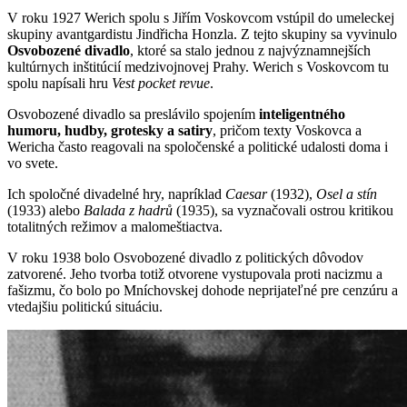
V roku 1927 Werich spolu s Jiřím Voskovcom vstúpil do umeleckej
skupiny avantgardistu Jindřicha Honzla. Z tejto skupiny sa vyvinulo
Osvobozené divadlo
, ktoré sa stalo jednou z najvýznamnejších
kultúrnych inštitúcií medzivojnovej Prahy. Werich s Voskovcom tu
spolu napísali hru
Vest pocket revue
.
Osvobozené divadlo sa preslávilo spojením
inteligentného
humoru, hudby, grotesky a satiry
, pričom texty Voskovca a
Wericha často reagovali na spoločenské a politické udalosti doma i
vo svete.
Ich spoločné divadelné hry, napríklad
Caesar
(1932),
Osel a stín
(1933) alebo
Balada z hadrů
(1935), sa vyznačovali ostrou kritikou
totalitných režimov a malomeštiactva.
V roku 1938 bolo Osvobozené divadlo z politických dôvodov
zatvorené. Jeho tvorba totiž otvorene vystupovala proti nacizmu a
fašizmu, čo bolo po Mníchovskej dohode neprijateľné pre cenzúru a
vtedajšiu politickú situáciu.