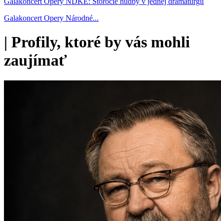
Galakoncert Opery NDKE: Storočie hudby v jednej dramaturgii
Galakoncert Opery Národné...
|
Profily, ktoré by vás mohli
zaujímať