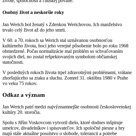
živote, spoločnosti a ľudskej povahe.
Osobný život a neskoršie roky
Jan Werich bol ženatý s
Zdenkou Werichovou
. Ich manželstvo
trvalo celý život až do jeho smrti.
V 60. a 70. rokoch sa Werich stal uznávanou osobnosťou
kultúrneho života, hoci jeho verejné pôsobenie bolo po roku 1968
obmedzené. Počas normalizácie mal problém so schvaľovaním
svojich diel, no zostal rešpektovaným symbolom občianskej
statočnosti.
V posledných rokoch života trpel zdravotnými problémami, vrátane
zhoršujúceho sa zraku a sluchu. Zomrel 31. októbra 1980 v Prahe
vo veku 75 rokov.
Odkaz a význam
Jan Werich patrí medzi
najvýznamnejšie osobnosti československej
kultúry 20. storočia
.
Spolu s Jiřím Voskovcom vytvoril dielo, ktoré dodnes inšpiruje
umelcov, divadelníkov i spisovateľov. Ich spoločné piesne a hry
majú stále aktuálne posolstvo o slobode, tolerancii a potrebe