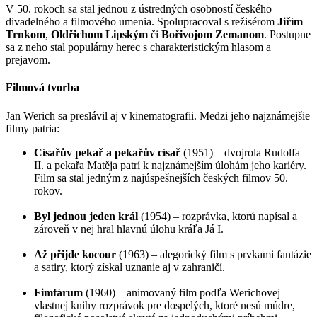
V 50. rokoch sa stal jednou z ústredných osobností českého
divadelného a filmového umenia. Spolupracoval s režisérom
Jiřím
Trnkom
,
Oldřichom Lipským
či
Bořivojom Zemanom
. Postupne
sa z neho stal populárny herec s charakteristickým hlasom a
prejavom.
Filmová tvorba
Jan Werich sa preslávil aj v kinematografii. Medzi jeho najznámejšie
filmy patria:
Císařův pekař a pekařův císař
(1951) – dvojrola Rudolfa
II. a pekařa Matěja patrí k najznámejším úlohám jeho kariéry.
Film sa stal jedným z najúspešnejších českých filmov 50.
rokov.
Byl jednou jeden král
(1954) – rozprávka, ktorú napísal a
zároveň v nej hral hlavnú úlohu kráľa Já I.
Až přijde kocour
(1963) – alegorický film s prvkami fantázie
a satiry, ktorý získal uznanie aj v zahraničí.
Fimfárum
(1960) – animovaný film podľa Werichovej
vlastnej knihy rozprávok pre dospelých, ktoré nesú múdre,