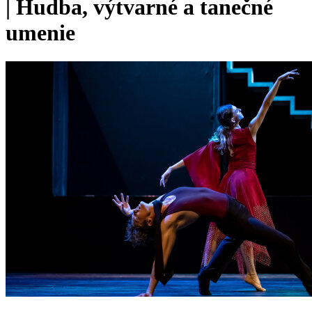
|
Hudba, výtvarné a tanečné
umenie