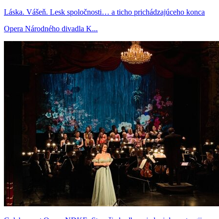
Láska. Vášeň. Lesk spoločnosti… a ticho prichádzajúceho konca
Opera Národného divadla K...