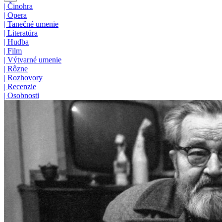
|
Činohra
|
Opera
|
Tanečné umenie
|
Literatúra
|
Hudba
|
Film
|
Výtvarné umenie
|
Rôzne
|
Rozhovory
|
Recenzie
|
Osobnosti