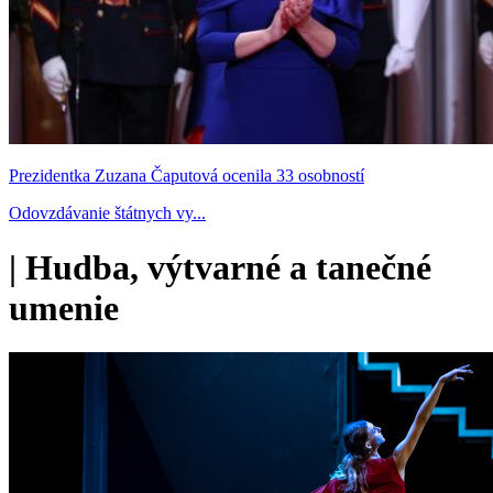
Prezidentka Zuzana Čaputová ocenila 33 osobností
Odovzdávanie štátnych vy...
|
Hudba, výtvarné a tanečné
umenie