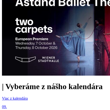
|
Vyberáme z nášho kalendára
Viac z kalendára
09.