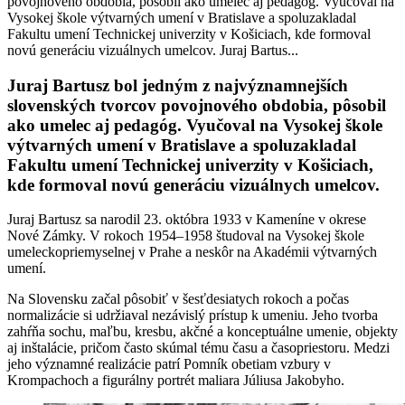
povojnového obdobia, pôsobil ako umelec aj pedagóg. Vyučoval na
Vysokej škole výtvarných umení v Bratislave a spoluzakladal
Fakultu umení Technickej univerzity v Košiciach, kde formoval
novú generáciu vizuálnych umelcov. Juraj Bartus...
Juraj Bartusz bol jedným z najvýznamnejších
slovenských tvorcov povojnového obdobia, pôsobil
ako umelec aj pedagóg. Vyučoval na Vysokej škole
výtvarných umení v Bratislave a spoluzakladal
Fakultu umení Technickej univerzity v Košiciach,
kde formoval novú generáciu vizuálnych umelcov.
Juraj Bartusz sa narodil 23. októbra 1933 v Kameníne v okrese
Nové Zámky. V rokoch 1954–1958 študoval na Vysokej škole
umeleckopriemyselnej v Prahe a neskôr na Akadémii výtvarných
umení.
Na Slovensku začal pôsobiť v šesťdesiatych rokoch a počas
normalizácie si udržiaval nezávislý prístup k umeniu. Jeho tvorba
zahŕňa sochu, maľbu, kresbu, akčné a konceptuálne umenie, objekty
aj inštalácie, pričom často skúmal tému času a časopriestoru. Medzi
jeho významné realizácie patrí Pomník obetiam vzbury v
Krompachoch a figurálny portrét maliara Júliusa Jakobyho.