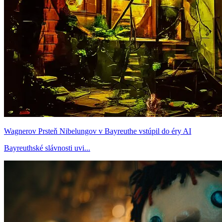
Wagnerov Prsteň Nibelungov v Bayreuthe vstúpil do éry AI
Bayreuthské slávnosti uvi...