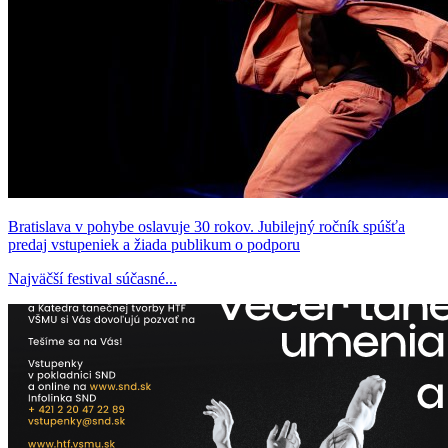
Bratislava v pohybe oslavuje 30 rokov. Jubilejný ročník spúšťa
predaj vstupeniek a žiada publikum o podporu
Najväčší festival súčasné...