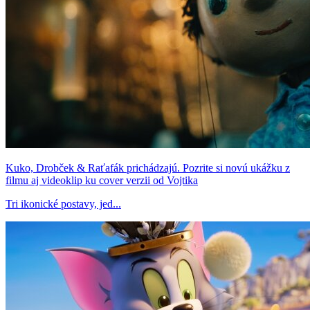
Kuko, Drobček & Raťafák prichádzajú. Pozrite si novú ukážku z
filmu aj videoklip ku cover verzii od Vojtika
Tri ikonické postavy, jed...