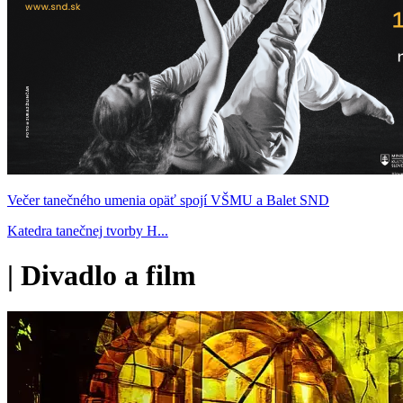
Večer tanečného umenia opäť spojí VŠMU a Balet SND
Katedra tanečnej tvorby H...
|
Divadlo a film