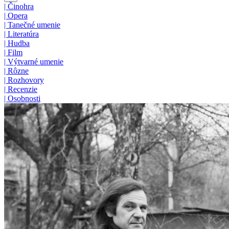
|
Činohra
|
Opera
|
Tanečné umenie
|
Literatúra
|
Hudba
|
Film
|
Výtvarné umenie
|
Rôzne
|
Rozhovory
|
Recenzie
|
Osobnosti