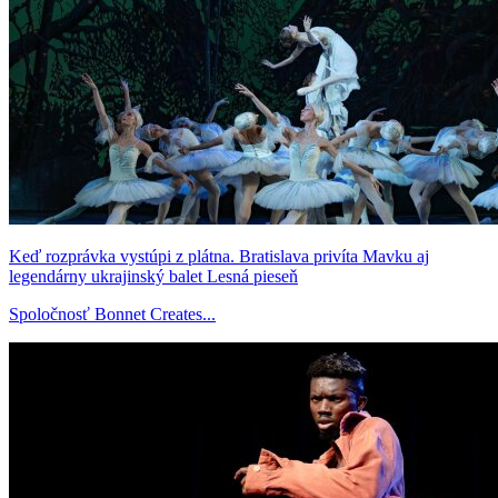
Keď rozprávka vystúpi z plátna. Bratislava privíta Mavku aj
legendárny ukrajinský balet Lesná pieseň
Spoločnosť Bonnet Creates...