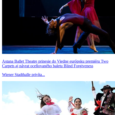
Astana Ballet Theatre prinesie do Viedne európsku premiéru Two
Carpets aj návrat oceňovaného baletu Blind Forgiveness
Wiener Stadthalle privíta...