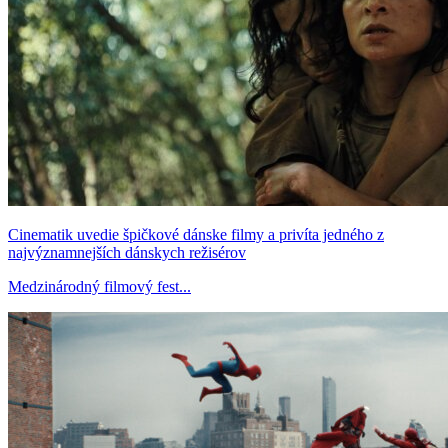
Cinematik uvedie špičkové dánske filmy a privíta jedného z
najvýznamnejších dánskych režisérov
Medzinárodný filmový fest...