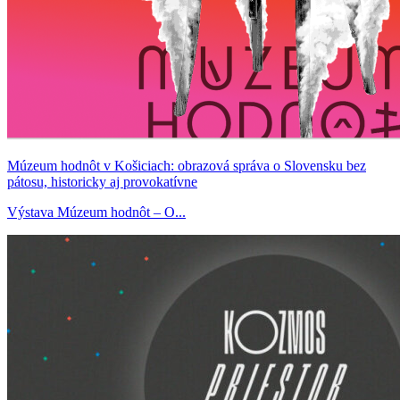
Múzeum hodnôt v Košiciach: obrazová správa o Slovensku bez
pátosu, historicky aj provokatívne
Výstava Múzeum hodnôt – O...