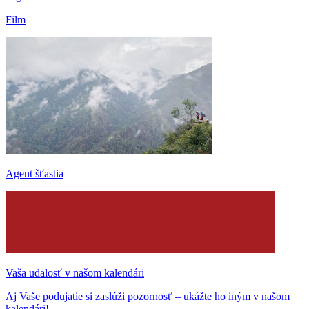
Film
Agent šťastia
Vaša udalosť v našom kalendári
Aj Vaše podujatie si zaslúži pozornosť – ukážte ho iným v našom
kalendári!