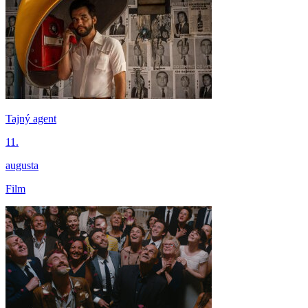
Tajný agent
11.
augusta
Film