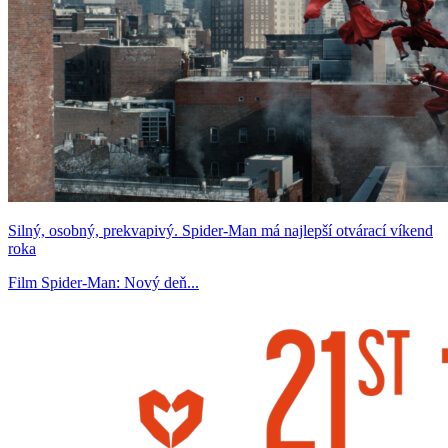
Silný, osobný, prekvapivý. Spider-Man má najlepší otvárací víkend
roka
Film Spider-Man: Nový deň...