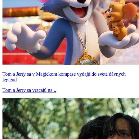
Tom a Jerry sa v Magickom kompase vydajú do sveta dávnych
legiend
Tom a Jerry sa vracajú na...