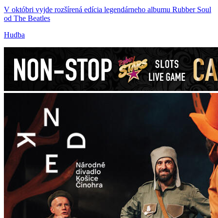
V októbri vyjde rozšírená edícia legendárneho albumu Rubber Soul
od The Beatles
Hudba