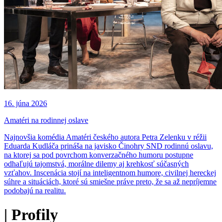
16. júna 2026
Amatéri na rodinnej oslave
Najnovšia komédia Amatéri českého autora Petra Zelenku v réžii
Eduarda Kudláča prináša na javisko Činohry SND rodinnú oslavu,
na ktorej sa pod povrchom konverzačného humoru postupne
odhaľujú tajomstvá, morálne dilemy aj krehkosť súčasných
vzťahov. Inscenácia stojí na inteligentnom humore, civilnej hereckej
súhre a situáciách, ktoré sú smiešne práve preto, že sa až nepríjemne
podobajú na realitu.
|
Profily