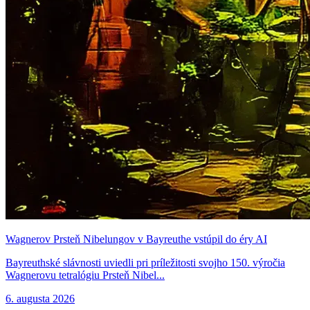
Wagnerov Prsteň Nibelungov v Bayreuthe vstúpil do éry AI
Bayreuthské slávnosti uviedli pri príležitosti svojho 150. výročia
Wagnerovu tetralógiu Prsteň Nibel...
6. augusta 2026