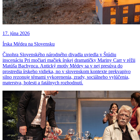
17. júna 2026
Írska Médea na Slovensku
Činohra Slovenského národného divadla uviedla v Štúdiu
inscenáciu Pri močiari mačiek írskej dramatičky Mariny Carr v réžii
Matúša Bachynca. Antický motív Médey sa v nej presúva do
prostredia írskeho vidieka, no v slovenskom kontexte prekvapivo
silno rezonuje témami vykorenenia, zrady, sociálneho vylúčenia,
materstva, bolesti a fatálnych rozhodnutí.