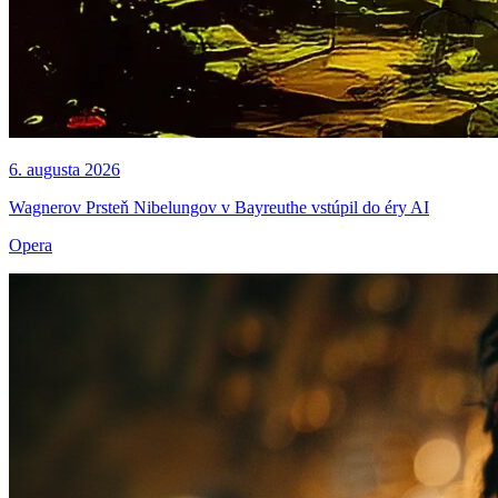
6. augusta 2026
Wagnerov Prsteň Nibelungov v Bayreuthe vstúpil do éry AI
Opera