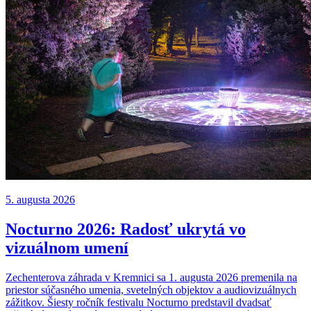
5. augusta 2026
Nocturno 2026: Radosť ukrytá vo
vizuálnom umení
Zechenterova záhrada v Kremnici sa 1. augusta 2026 premenila na
priestor súčasného umenia, svetelných objektov a audiovizuálnych
zážitkov. Šiesty ročník festivalu Nocturno predstavil dvadsať