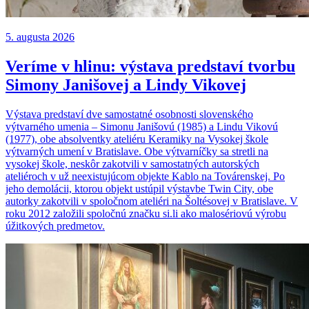
5. augusta 2026
Veríme v hlinu: výstava predstaví tvorbu
Simony Janišovej a Lindy Vikovej
Výstava predstaví dve samostatné osobnosti slovenského
výtvarného umenia – Simonu Janišovú (1985) a Lindu Vikovú
(1977), obe absolventky ateliéru Keramiky na Vysokej škole
výtvarných umení v Bratislave. Obe výtvarníčky sa stretli na
vysokej škole, neskôr zakotvili v samostatných autorských
ateliéroch v už neexistujúcom objekte Kablo na Továrenskej. Po
jeho demolácii, ktorou objekt ustúpil výstavbe Twin City, obe
autorky zakotvili v spoločnom ateliéri na Šoltésovej v Bratislave. V
roku 2012 založili spoločnú značku si.li ako malosériovú výrobu
úžitkových predmetov.