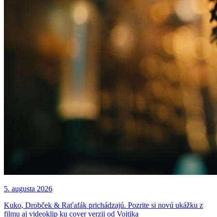
5. augusta 2026
Kuko, Drobček & Raťafák prichádzajú. Pozrite si novú ukážku z
filmu aj videoklip ku cover verzii od Vojtika