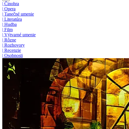
|
Činohra
|
Opera
|
Tanečné umenie
|
Literatúra
|
Hudba
|
Film
|
Výtvarné umenie
|
Rôzne
|
Rozhovory
|
Recenzie
|
Osobnosti