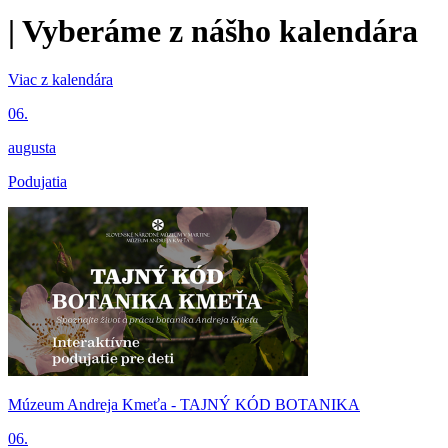
|
Vyberáme z nášho kalendára
Viac z kalendára
06.
augusta
Podujatia
Múzeum Andreja Kmeťa - TAJNÝ KÓD BOTANIKA
06.