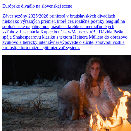
Európske divadlo na slovenskej scéne
Záver sezóny 2025/2026 priniesol v bratislavských divadlách
niekoľko výrazných premiér, ktoré cez rozličné poetiky reagujú na
spoločenské napätie, moc, násilie a krehkosť medziľudských
vzťahov. Inscenácia Kupec benátsky/Mauser v réžii Dávida Pašku
spája Shakespearovu klasiku s textom Heinera Müllera do obrazovo,
zvukovo a herecky intenzívnej výpovede o súcite, spravodlivosti a
krutosti, ktorú môže legitimizovať systém.