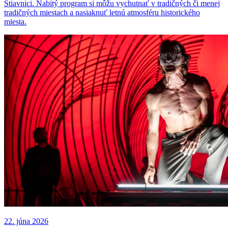
Štiavnici. Nabitý program si môžu vychutnať v tradičných či menej
tradičných miestach a nasiaknuť letnú atmosféru historického
miesta.
22. júna 2026