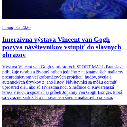
5. augusta 2026
Imerzívna výstava Vincent van Gogh
pozýva návštevníkov vstúpiť do slávnych
obrazov
Výstava Vincent van Gogh v priestoroch SPORT MALL Bratislava
približuje tvorbu a životný príbeh jedného z najznámejších maliarov
prostredníctvom veľkoformátových projekcií, hudby, svetla a
autentických úryvkov z jeho listov. Návštevníci sa môžu ocitnúť
uprostred diel, ako sú Hviezdna noc, Slnečnice či Kaviarenská
terasa v noci, a spoznať aj príbeh Johanny van Gogh-Bonger, ktorá
sa výrazne zaslúžila o uchovanie a šírenie maliarovho odkazu.