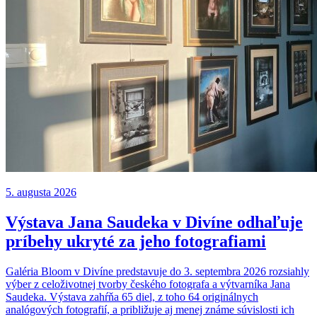
5. augusta 2026
Výstava Jana Saudeka v Divíne odhaľuje
príbehy ukryté za jeho fotografiami
Galéria Bloom v Divíne predstavuje do 3. septembra 2026 rozsiahly
výber z celoživotnej tvorby českého fotografa a výtvarníka Jana
Saudeka. Výstava zahŕňa 65 diel, z toho 64 originálnych
analógových fotografií, a približuje aj menej známe súvislosti ich