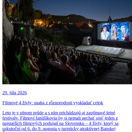
29. júla 2026
Filmové 4 živly: snaha z rôznorodosti vyskladať celok
Leto je v plnom prúde a s ním prichádzajú aj zaujímavé letné
festivaly. Filmoví fanúšikovia by si nemali nechať ujsť jeden z
najstarších filmových podujatí na Slovensku ‒ 4 živly, ktorý sa
uskutoční od 6. do 9. augusta v turisticky atraktívnej Banskej