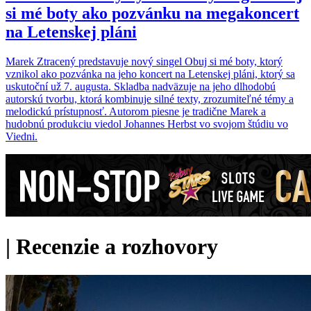
si mé boty ako pozvánku na megakoncert
na Letenskej pláni
Marek Ztracený predstavuje nový singel Obuj si mé boty, ktorý
vznikol ako pozvánka na jeho koncert na Letenskej pláni, ktorý sa
uskutoční už 7. augusta. Skladba nadväzuje na jeho dlhodobú
autorskú tvorbu, ktorá kombinuje silné texty, zrozumiteľné témy a
melodickú prístupnosť. Autorom piesne je tradične Marek a
hudobnú produkciu viedol Johannes Herbst vo svojom štúdiu vo
Viedni.
|
Recenzie a rozhovory