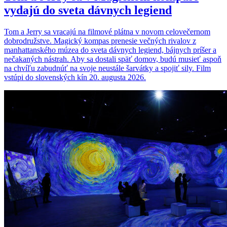
vydajú do sveta dávnych legiend
Tom a Jerry sa vracajú na filmové plátna v novom celovečernom
dobrodružstve. Magický kompas prenesie večných rivalov z
manhattanského múzea do sveta dávnych legiend, bájnych príšer a
nečakaných nástrah. Aby sa dostali späť domov, budú musieť aspoň
na chvíľu zabudnúť na svoje neustále šarvátky a spojiť sily. Film
vstúpi do slovenských kín 20. augusta 2026.