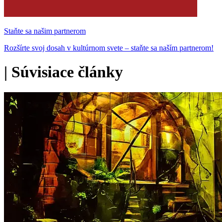
Staňte sa našim partnerom
Rozšírte svoj dosah v kultúrnom svete – staňte sa naším partnerom!
|
Súvisiace články