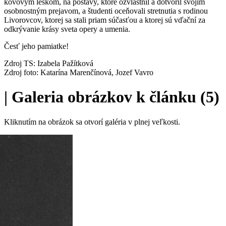
kovovým leskom, na postavy, ktoré ozvláštnil a dotvoril svojím
osobnostným prejavom, a študenti oceňovali stretnutia s rodinou
Livorovcov, ktorej sa stali priam súčasťou a ktorej sú vďační za
odkrývanie krásy sveta opery a umenia.
Česť jeho pamiatke!
Zdroj TS: Izabela Pažítková
Zdroj foto: Katarína Marenčínová, Jozef Vavro
|
Galeria obrázkov k článku (5)
Kliknutím na obrázok sa otvorí galéria v plnej veľkosti.