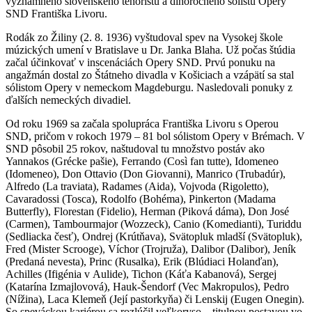
významného slovenského tenoristu a dlhoročného sólistu Opery
SND Františka Livoru.
Rodák zo Žiliny (2. 8. 1936) vyštudoval spev na Vysokej škole
múzických umení v Bratislave u Dr. Janka Blaha. Už počas štúdia
začal účinkovať v inscenáciách Opery SND. Prvú ponuku na
angažmán dostal zo Štátneho divadla v Košiciach a vzápätí sa stal
sólistom Opery v nemeckom Magdeburgu. Nasledovali ponuky z
ďalších nemeckých divadiel.
Od roku 1969 sa začala spolupráca Františka Livoru s Operou
SND, pričom v rokoch 1979 – 81 bol sólistom Opery v Brémach. V
SND pôsobil 25 rokov, naštudoval tu množstvo postáv ako
Yannakos (Grécke pašie), Ferrando (Così fan tutte), Idomeneo
(Idomeneo), Don Ottavio (Don Giovanni), Manrico (Trubadúr),
Alfredo (La traviata), Radames (Aida), Vojvoda (Rigoletto),
Cavaradossi (Tosca), Rodolfo (Bohéma), Pinkerton (Madama
Butterfly), Florestan (Fidelio), Herman (Piková dáma), Don José
(Carmen), Tambourmajor (Wozzeck), Canio (Komedianti), Turiddu
(Sedliacka česť), Ondrej (Krútňava), Svätopluk mladší (Svätopluk),
Fred (Mister Scrooge), Víchor (Trojruža), Dalibor (Dalibor), Jeník
(Predaná nevesta), Princ (Rusalka), Erik (Blúdiaci Holanďan),
Achilles (Ifigénia v Aulide), Tichon (Káťa Kabanová), Sergej
(Katarína Izmajlovová), Hauk-Šendorf (Vec Makropulos), Pedro
(Nížina), Laca Klemeň (Její pastorkyňa) či Lenskij (Eugen Onegin).
So speváckou kariérou sa rozlúčil veľkoryso – titulnou postavou vo