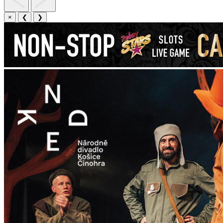
×
❮
❯