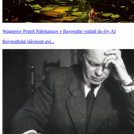
Wagnerov Prsteň Nibelungov v Bayreuthe vstúpil do éry AI
Bayreuthské slávnosti uvi...