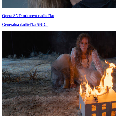
Opera SND má novú riaditeľku
Generálna riaditeľka SND...