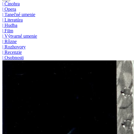
|
Činohra
|
Opera
|
Tanečné umenie
|
Literatúra
|
Hudba
|
Film
|
Výtvarné umenie
|
Rôzne
|
Rozhovory
|
Recenzie
|
Osobnosti