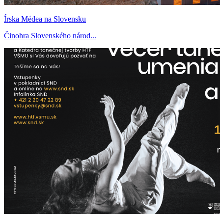
Írska Médea na Slovensku
Činohra Slovenského národ...