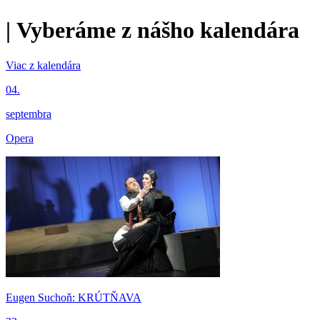
|
Vyberáme z nášho kalendára
Viac z kalendára
04.
septembra
Opera
Eugen Suchoň: KRÚTŇAVA