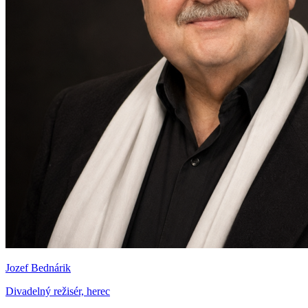
Jozef Bednárik
Divadelný režisér, herec