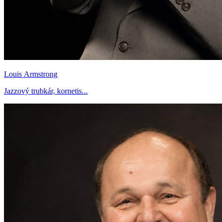
Louis Armstrong
Jazzový trubkár, kornetis...