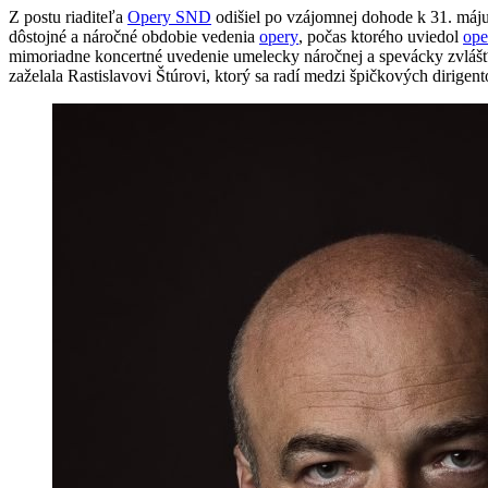
Z postu riaditeľa
Opery SND
odišiel po vzájomnej dohode k 31. má
dôstojné a náročné obdobie vedenia
opery
, počas ktorého uviedol
ope
mimoriadne koncertné uvedenie umelecky náročnej a spevácky zvláš
zaželala Rastislavovi Štúrovi, ktorý sa radí medzi špičkových dirigent