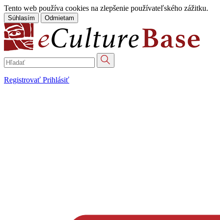
Tento web používa cookies na zlepšenie používateľského zážitku.
Súhlasím
Odmietam
Registrovať
Prihlásiť