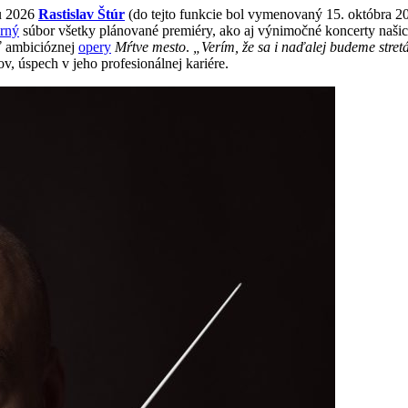
ju 2026
Rastislav Štúr
(do tejto funkcie bol vymenovaný 15. októbra 2
rný
súbor všetky plánované premiéry, ako aj výnimočné koncerty našich 
ť ambicióznej
opery
Mŕtve mesto
.
„Verím, že sa i naďalej budeme stret
ov, úspech v jeho profesionálnej kariére.