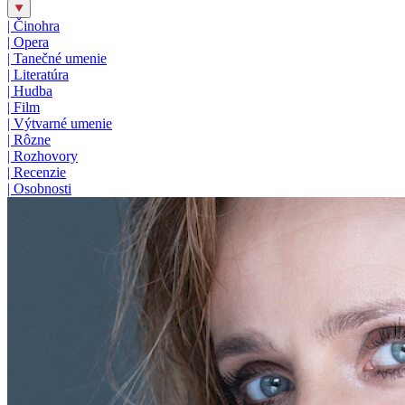
|
Činohra
|
Opera
|
Tanečné umenie
|
Literatúra
|
Hudba
|
Film
|
Výtvarné umenie
|
Rôzne
|
Rozhovory
|
Recenzie
|
Osobnosti