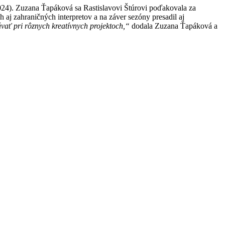
024
).
Zuzana Ťapáková sa Rastislavovi Štúrovi poďakovala za
aj zahraničných interpretov a na záver sezóny presadil aj
ávať pri rôznych kreatívnych projektoch,“
dodala Zuzana Ťapáková a