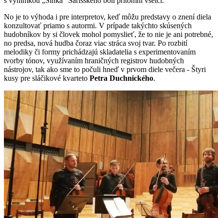
s výnimkou „Slnka“ Šarišského boli prítomní všetci.
No je to výhoda i pre interpretov, keď môžu predstavy o znení diela
konzultovať priamo s autormi. V prípade takýchto skúsených
hudobníkov by si človek mohol pomyslieť, že to nie je ani potrebné,
no predsa, nová hudba čoraz viac stráca svoj tvar. Po rozbití
melodiky či formy prichádzajú skladatelia s experimentovaním
tvorby tónov, využívaním hraničných registrov hudobných
nástrojov, tak ako sme to počuli hneď v prvom diele večera - Štyri
kusy pre sláčikové kvarteto
Petra Duchnického
.