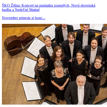
ŠKO Žilina: Koncert na pamiatku zosnulých, Nová slovenská
hudba a Nedeľné Matiné
November prinesie aj konc...