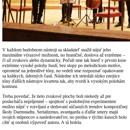
V každom hudobnom nástroji sa skladateľ snažil nájsť jeho
maximálne výrazové možnosti, no hraničné, doslova až extrémne –
či už zvukovo alebo dynamicky. Počuli sme tak hneď v prvom kuse
extrémne vysoké polohy huslí, bez stopy po melodickom motíve,
oprostené na jednotlivé tóny, no vedeli sme rozpoznať opakovanie
sa krátkych, úderných častí. Následne ich striedali nízko znejúce
tóny ďalších nástrojov kvarteta tak, aby tvorili k vysokým polohám
kontrast.
Treba povedať, že tieto zvukové plochy boli niekedy až pre
poslucháča nepríjemné – spojitosť s podobnými experimentmi
možno nájsť v rozvíjaní a sledovaní súčasných trendov kompozičnej
školy Darmstadtu. Serializmus, avantgarda a ďalšie smery majú
svojich stúpencov a nasledovateľov, no predsa v týchto kusoch bolo
cítiť aj osobnú výpoveď autora. A tá bolela.