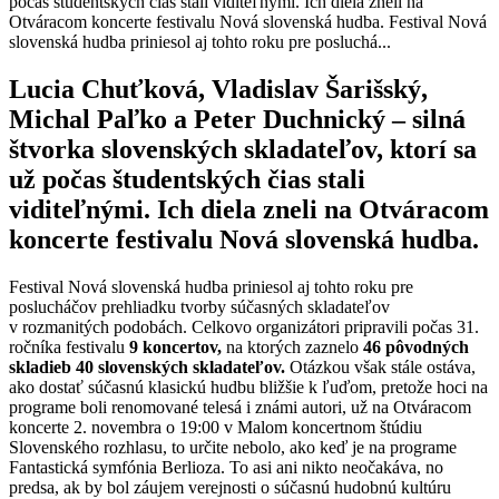
počas študentských čias stali viditeľnými. Ich diela zneli na
Otváracom koncerte festivalu Nová slovenská hudba. Festival Nová
slovenská hudba priniesol aj tohto roku pre posluchá...
Lucia Chuťková, Vladislav Šarišský,
Michal Paľko a Peter Duchnický – silná
štvorka slovenských skladateľov, ktorí sa
už počas študentských čias stali
viditeľnými. Ich diela zneli na Otváracom
koncerte festivalu Nová slovenská hudba.
Festival Nová slovenská hudba priniesol aj tohto roku pre
poslucháčov prehliadku tvorby súčasných skladateľov
v rozmanitých podobách. Celkovo organizátori pripravili počas 31.
ročníka festivalu
9 koncertov,
na ktorých zaznelo
46 pôvodných
skladieb 40 slovenských skladateľov.
Otázkou však stále ostáva,
ako dostať súčasnú klasickú hudbu bližšie k ľuďom, pretože hoci na
programe boli renomované telesá i známi autori, už na Otváracom
koncerte 2. novembra o 19:00 v Malom koncertnom štúdiu
Slovenského rozhlasu, to určite nebolo, ako keď je na programe
Fantastická symfónia Berlioza. To asi ani nikto neočakáva, no
predsa, ak by bol záujem verejnosti o súčasnú hudobnú kultúru