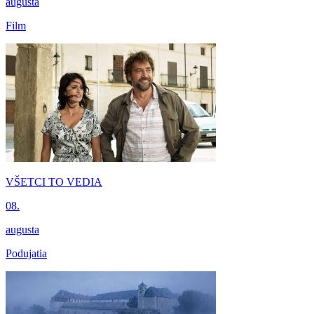
augusta
Film
VŠETCI TO VEDIA
08.
augusta
Podujatia