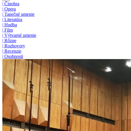
|
Činohra
|
Opera
|
Tanečné umenie
|
Literatúra
|
Hudba
|
Film
|
Výtvarné umenie
|
Rôzne
|
Rozhovory
|
Recenzie
|
Osobnosti