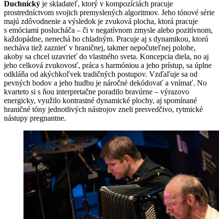
Duchnický
je skladateľ, ktorý v kompozíciách pracuje
prostredníctvom svojich premyslených algoritmov. Jeho tónové série
majú zdôvodnenie a výsledok je zvuková plocha, ktorá pracuje
s emóciami poslucháča – či v negatívnom zmysle alebo pozitívnom,
každopádne, nenechá ho chladným. Pracuje aj s dynamikou, ktorú
necháva tiež zaznieť v hraničnej, takmer nepočuteľnej polohe,
akoby sa chcel uzavrieť do vlastného sveta. Koncepcia diela, no aj
jeho celková zvukovosť, práca s harmóniou a jeho prístup, sa úplne
odkláňa od akýchkoľvek tradičných postupov. Vzďaľuje sa od
pevných bodov a jeho hudbu je náročné dekódovať a vnímať. No
kvarteto si s ňou interpretačne poradilo bravúrne – výrazovo
energicky, využilo kontrastné dynamické plochy, aj spomínané
hraničné tóny jednotlivých nástrojov zneli presvedčivo, rytmické
nástupy pregnantne.