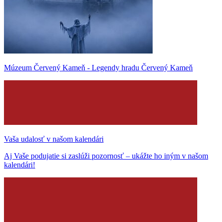
Múzeum Červený Kameň - Legendy hradu Červený Kameň
Vaša udalosť v našom kalendári
Aj Vaše podujatie si zaslúži pozornosť – ukážte ho iným v našom
kalendári!