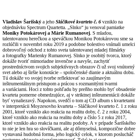
Vladislav Šarišský
a jeho
Sláčikové kvarteto č. 6
vzniklo na
objednávku Spectrum Quartetta. „Slnko“ ju venoval pamiatke
Moniky Potokárovej a Márie Rumanovej
. S mladou,
talentovanou herečkou a speváčkou Monikou Potokárovou sme sa
rozlúčili v novembri roku 2019 a podobne bolestivo vnímali umelci
dobrovoľný odchod z tohto sveta talentovanej mladej filmárky
a fotografky Marienky Rumanovej. Slnko je osobitý tvorca, ktorý
dokáže tvoriť mimoriadne invenčne a navyše, zachytiť
prostredníctvom svojich subjektívnych obrazov či už svoj vnútorný
svet alebo aj širšie konotácie – spoločenské dianie a aktuálnu dobu.
Tú dokáže vo svojej tvorbe reflektovať so zaujímavým
inštrumentálnym prístupom a prácou s rozmanitými tvarmi
a variáciami. Hoci z tohto pohľadu by preňho mohlo byť obsadenie
kvarteta pomerne obmedzujúce, aj v striktnej inštrumentácii dokáže
byť vynaliezavý. Napokon, svedčí o tom aj CD album s kvartetami
v interpretácii Moyzesovho kvarteta – Sláčikové kvarteto č. 1 z roku
2001, ktoré vzniklo ako reakcia na realitu doby, č. 2 z roku 2004,
ktoré vzniklo ako reakcia na realitu doby a číslo 5 z roku 2017,
ktoré vzniklo ako reakcia na realitu podoby. A v prípade Šarišského
to nie je len hra so slovíčkami, ale aj dômyselná, kompozične dobre
vystavaná hudobná forma, jeho logický celok, v ktorom poslucháč
postupne objavuje viacvýznamovosť. Taký je aj svet