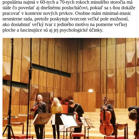
populárna najmä v 60-tych a 70-tych rokoch minulého storočia má
stále čo povedať aj dnešnému poslucháčovi, pokiaľ sa s ňou dokáže
pracovať v kontexte nových prvkov. Osobne mám minimal-music
nesmierne rada, pretože poskytuje tvorcom veľké pole možností,
ako dosiahnuť veľký tvar z jediného motívu na pomerne veľkej
ploche a fascinujúce sú aj jej psychologické účinky.