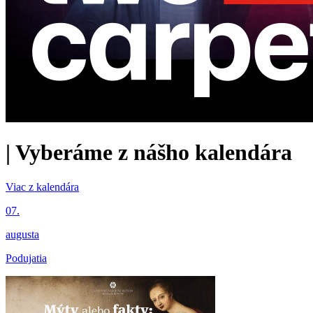
|
Vyberáme z nášho kalendára
Viac z kalendára
07.
augusta
Podujatia