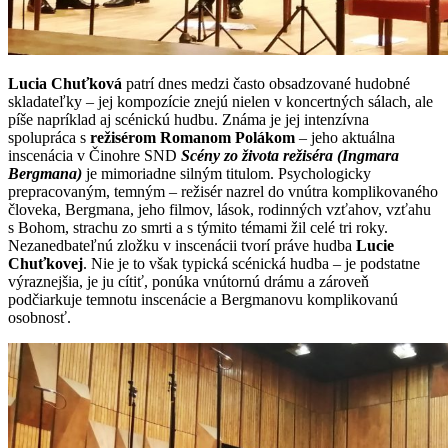
Lucia Chuťková
patrí dnes medzi často obsadzované hudobné
skladateľky – jej kompozície znejú nielen v koncertných sálach, ale
píše napríklad aj scénickú hudbu. Známa je jej intenzívna
spolupráca s
režisérom Romanom Polákom
– jeho aktuálna
inscenácia v Činohre SND
Scény zo života režiséra (Ingmara
Bergmana)
je mimoriadne silným titulom. Psychologicky
prepracovaným, temným – režisér nazrel do vnútra komplikovaného
človeka, Bergmana, jeho filmov, lások, rodinných vzťahov, vzťahu
s Bohom, strachu zo smrti a s týmito témami žil celé tri roky.
Nezanedbateľnú zložku v inscenácii tvorí práve hudba
Lucie
Chuťkovej
. Nie je to však typická scénická hudba – je podstatne
výraznejšia, je ju cítiť, ponúka vnútornú drámu a zároveň
podčiarkuje temnotu inscenácie a Bergmanovu komplikovanú
osobnosť.