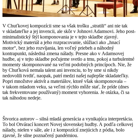
V Chuťkovej kompozícii sme sa však trošku „stratili“ ani nie tak
v skladateľke a jej invencii, ale skôr v Johnovi Adamsovi. Jeho post-
minimalistický štýl komponovania je v tejto skladbe zjavný.
Motivický materiál a jeho rozpracovanie, slúžiaci ako „hnací
motor“, bez jeho rozvíjania, len voľný priebeh a náhodný
kontrapunkt, následná zmena nálady. Presne ako v Adamsovej
hudbe, aj v tejto skladbe počujeme svetlo a tmu, pokoj a turbulentné
momenty skomponované na veľmi podobných princípoch. Nie, že
by Chuťková nemala talent ani invenciu, to by sme si nikdy
nedovolili tvrdiť, naopak, patrí medzi našej najlepšie skladateľky.
Popri množstve aktivít a materiálov, ktoré však skomponovala –
v takom mladom veku, sa veľmi rýchlo môže stať, že príde (dnes
tak frekventovane používaný) moment vyhorenia. Je otázka, či sa
tak náhodou nedeje.
Štvorica autorov – silná mladá generácia a vynikajúca interpretácia.
To bol Otvárací koncert Novej slovenskej hudby. A podľa celkovej
nálady, nielen v sále, ale i z kompozícií znejúcich z pódia, bolo
zjavné, že silne poznačený pandémiou.