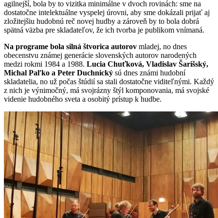
agilnejší, bola by to vizitka minimálne v dvoch rovinách: sme na
dostatočne intelektuálne vyspelej úrovni, aby sme dokázali prijať aj
zložitejšiu hudobnú reč novej hudby a zároveň by to bola dobrá
spätná väzba pre skladateľov, že ich tvorba je publikom vnímaná.
Na programe bola silná štvorica autorov
mladej, no dnes
obecenstvu známej generácie slovenských autorov narodených
medzi rokmi 1984 a 1988.
Lucia Chuťková, Vladislav Šarišský,
Michal Paľko a Peter Duchnický
sú dnes známi hudobní
skladatelia, no už počas štúdií sa stali dostatočne viditeľnými. Každý
z nich je výnimočný, má svojrázny štýl komponovania, má svojské
videnie hudobného sveta a osobitý prístup k hudbe.