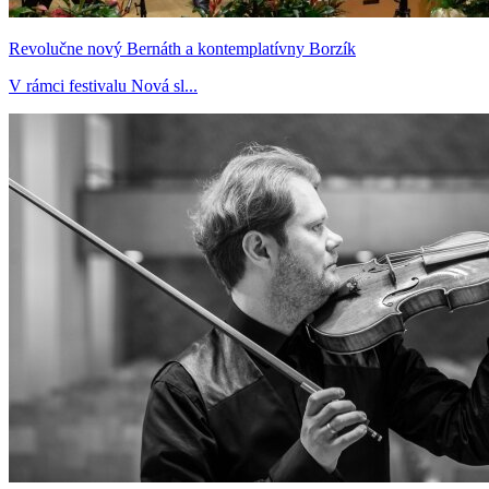
Revolučne nový Bernáth a kontemplatívny Borzík
V rámci festivalu Nová sl...