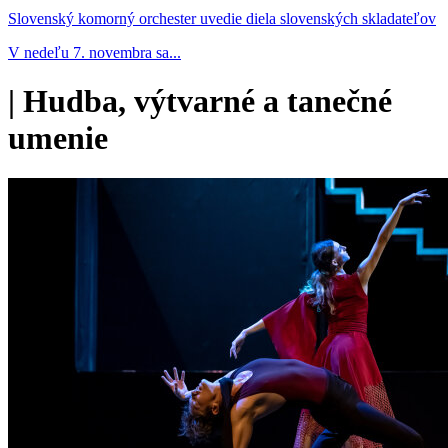
Slovenský komorný orchester uvedie diela slovenských skladateľov
V nedeľu 7. novembra sa...
|
Hudba, výtvarné a tanečné
umenie