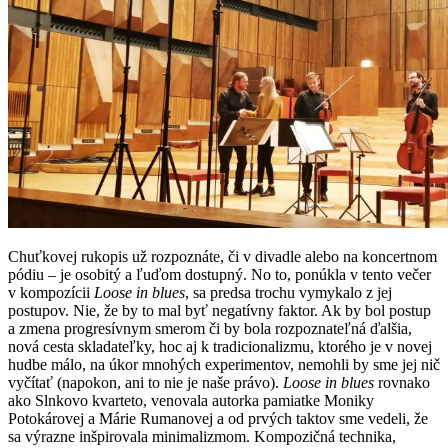
Chuťkovej rukopis už rozpoznáte, či v divadle alebo na koncertnom
pódiu – je osobitý a ľuďom dostupný. No to, ponúkla v tento večer
v kompozícii
Loose in blues
, sa predsa trochu vymykalo z jej
postupov. Nie, že by to mal byť negatívny faktor. Ak by bol postup
a zmena progresívnym smerom či by bola rozpoznateľná ďalšia,
nová cesta skladateľky, hoc aj k tradicionalizmu, ktorého je v novej
hudbe málo, na úkor mnohých experimentov, nemohli by sme jej nič
vyčítať (napokon, ani to nie je naše právo).
Loose in blues
rovnako
ako Slnkovo kvarteto, venovala autorka pamiatke Moniky
Potokárovej a Márie Rumanovej a od prvých taktov sme vedeli, že
sa výrazne inšpirovala minimalizmom. Kompozičná technika,