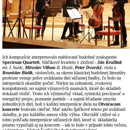
Ich kompozície interpretovalo etablované hudobné zoskupenie
Spectrum Quartett
. Sláčikové kvarteto v zložení -
Ján Kružliak
ml. I. husle,
Miroslav Vilhan
II. Husle
,
Peter Dvorský
,
viola
a
Branislav Bielik
,
violončelo
, sa okrem klasickej hudobnej literatúry
profesne venuje práve uvádzaniu diel súčasnej hudby, čo bolo na
interpretácii okamžite počuť. Nielen na zohratosti, zvukovej
kompaktnosti, no najmä výrazových nuansách, ktoré do skladieb
dokázali vložiť. Tento ich výnimočný vklad, rytmická precíznosť a
energický prejav, poznanie partitúr – a najmä hľadanie zmyslu
jednotlivých diel, boli z každej interpretácie diela na
Otváracom
koncerte
festivalu citeľné. Mať takéto špičkové teleso pri uvádzaní
skladby, je pre každého autora vždy výhra. Obzvlášť citlivé sú z
tohto pohľadu interpretácie súčasných diel, ktoré si skladatelia
priamo vypočujú aj na koncerte – tak to bolo v prípade tohto večera,