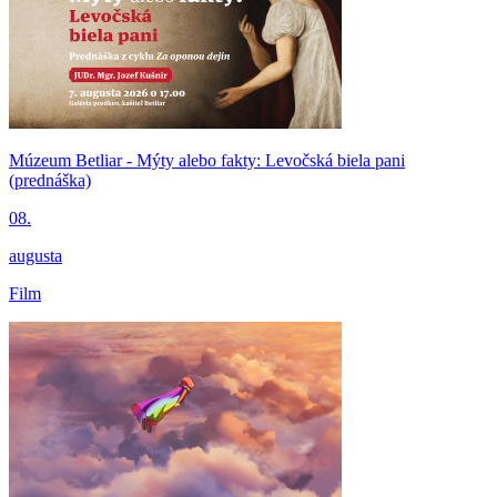
Múzeum Betliar - Mýty alebo fakty: Levočská biela pani
(prednáška)
08.
augusta
Film