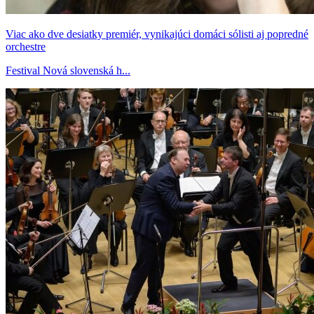
Viac ako dve desiatky premiér, vynikajúci domáci sólisti aj popredné
orchestre
Festival Nová slovenská h...