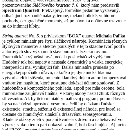
prezentovaného
Sláčikového kvarteta č. 6
, ktorý nám predstavili
Spectrum Quartett
. Prekvapivý, formálne pedantne vystavaný,
odhaľujúci rozmanité nálady, temné, melancholické, vnútorné
pochody, cez gradačné momenty, až po návrat a opätovné uzavretie
sa do intímnej hĺbky.
String quartet No. 5.
s prívlastkom “BOX” quartet
Michala Paľka
je cyklom miniatúr pre štyri sláčikové nástroje. Kombinácia rôznych
štýlových manierov a afektov použitých v tejto skladbe tvorí podľa
autorových slov významnú stavebno-metafyzickú rovinu.
Dramatická a výbušná prvá, nedala poslucháčovi vydýchnuť.
Hudobný tok bol napätý a neustále dynamický a vďaka energickej
interpretácii mal vynikajúci ťah. Ďalšia miniatúra priniesla po
energickej spočiatku úľavu, nakoľko jej dynamická hladina
vytvorila efekt stíšenia, no tento klamlivý dojem autor kompenzoval
vnútorným napätím, ktoré postupne dokázal účinne gradovať. Z
hudobného a kompozičného pohľadu, aspoň pre mňa osobne, bola
mimoriadne zaujímavá finálna, v ktorej akoby nastal zhluk rôznych
síl vesmíru. Ak by tieto miniatúry mali svoj program, potom človek
by sa nachádzal uprostred vesmíru a čelil by otázkam ľudskej
existencie, strachu, súženiu či existenciálnej náhode, pre ktorú sa
dostane do hraničných situácií a drásavému sebaspytovaniu.
Kladené otázky zneli v podaní kvarteta s drivom a naliehavosť vo
výraze, s akou tento part dokázali zahrať, bola fascinujúca. Aj preto
bol “BOX” quartet dostatočne výrazovo umocnený a emócie