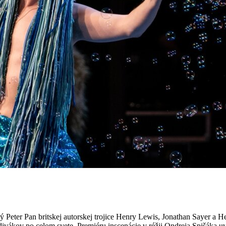
Peter Pan britskej autorskej trojice Henry Lewis, Jonathan Sayer a H
 divákov po celom svete. Premiéru inscenácie v réžii Ondreja Spišáka 