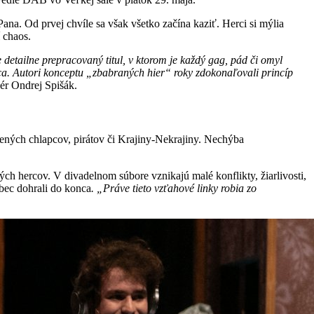
na. Od prvej chvíle sa však všetko začína kaziť. Herci si mýlia
í chaos.
detailne prepracovaný titul, v ktorom je každý gag, pád či omyl
áca. Autori konceptu „zbabraných hier“ roky zdokonaľovali princíp
ér Ondrej Spišák.
ených chlapcov, pirátov či Krajiny-Nekrajiny. Nechýba
ch hercov. V divadelnom súbore vznikajú malé konflikty, žiarlivosti,
ôbec dohrali do konca
. „Práve tieto vzťahové linky robia zo