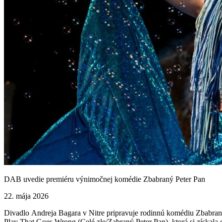
DAB uvedie premiéru výnimočnej komédie Zbabraný Peter Pan
22. mája 2026
Divadlo Andreja Bagara v Nitre pripravuje rodinnú komédiu Zbabraný 
Play That Goes Wrong (Celé zle/Zabraný Peter Pan), ktorá si získala