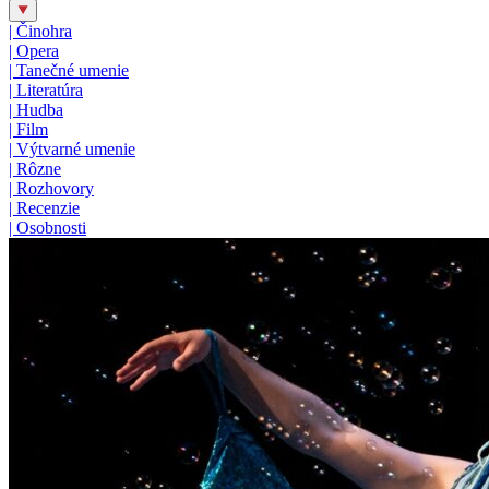
|
Činohra
|
Opera
|
Tanečné umenie
|
Literatúra
|
Hudba
|
Film
|
Výtvarné umenie
|
Rôzne
|
Rozhovory
|
Recenzie
|
Osobnosti