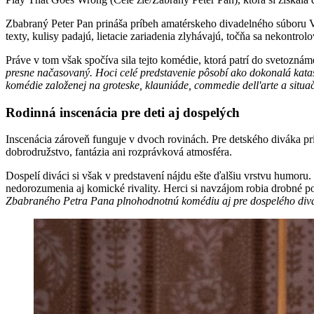
Zbabraný Peter Pan prináša príbeh amatérskeho divadelného súboru Vys
texty, kulisy padajú, lietacie zariadenia zlyhávajú, točňa sa nekontro
Práve v tom však spočíva sila tejto komédie, ktorá patrí do svetozn
presne načasovaný. Hoci celé predstavenie pôsobí ako dokonalá katas
komédie založenej na groteske, klauniáde, commedie dell'arte a situa
Rodinná inscenácia pre deti aj dospelých
Inscenácia zároveň funguje v dvoch rovinách. Pre detského diváka p
dobrodružstvo, fantázia ani rozprávková atmosféra.
Dospelí diváci si však v predstavení nájdu ešte ďalšiu vrstvu humoru
nedorozumenia aj komické rivality. Herci si navzájom robia drobné po
Zbabraného Petra Pana plnohodnotnú komédiu aj pre dospelého div