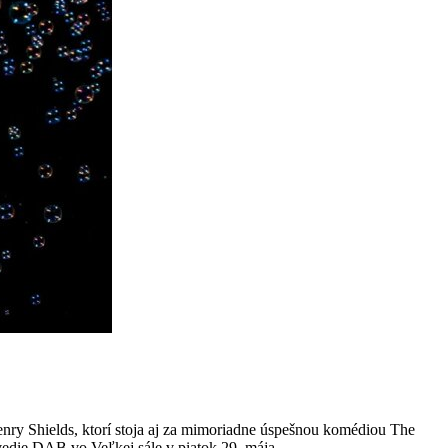
enry Shields, ktorí stoja aj za mimoriadne úspešnou komédiou The
uvedie DAB vo Veľkej sále v piatok 29. mája.