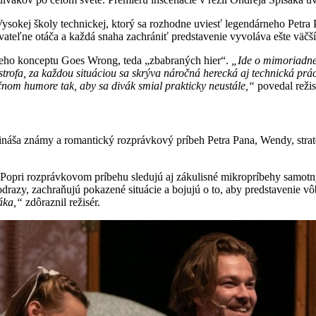
okej školy technickej, ktorý sa rozhodne uviesť legendárneho Petra Pa
lovateľne otáča a každá snaha zachrániť predstavenie vyvoláva ešte väčš
ámeho konceptu Goes Wrong, teda „zbabraných hier“.
„Ide o mimoriadne 
trofa, za každou situáciou sa skrýva náročná herecká aj technická pr
čnom humore tak, aby sa divák smial prakticky neustále,“
povedal režis
rináša známy a romantický rozprávkový príbeh Petra Pana, Wendy, strat
. Popri rozprávkovom príbehu sledujú aj zákulisné mikropríbehy samotný
drazy, zachraňujú pokazené situácie a bojujú o to, aby predstavenie v
áka,“
zdôraznil režisér.