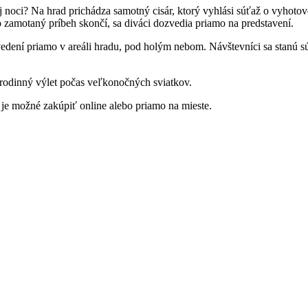
ci? Na hrad prichádza samotný cisár, ktorý vyhlási súťaž o vyhotoveni
to zamotaný príbeh skončí, sa diváci dozvedia priamo na predstavení.
ení priamo v areáli hradu, pod holým nebom. Návštevníci sa stanú súčas
a rodinný výlet počas veľkonočných sviatkov.
je možné zakúpiť online alebo priamo na mieste.