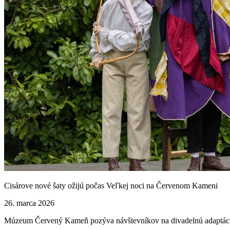
Cisárove nové šaty ožijú počas Veľkej noci na Červenom Kameni
26. marca 2026
Múzeum Červený Kameň pozýva návštevníkov na divadelnú adaptáciu r