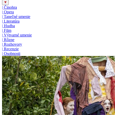
|
Činohra
|
Opera
|
Tanečné umenie
|
Literatúra
|
Hudba
|
Film
|
Výtvarné umenie
|
Rôzne
|
Rozhovory
|
Recenzie
|
Osobnosti