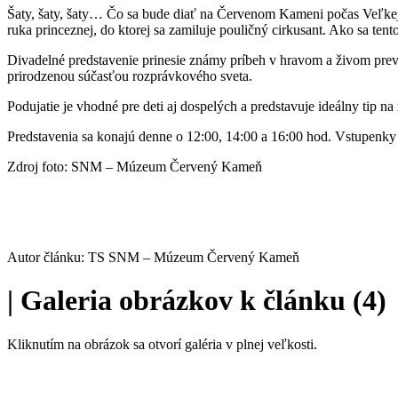
Šaty, šaty, šaty… Čo sa bude diať na Červenom Kameni počas Veľkej no
ruka princeznej, do ktorej sa zamiluje pouličný cirkusant. Ako sa ten
Divadelné predstavenie prinesie známy príbeh v hravom a živom preved
prirodzenou súčasťou rozprávkového sveta.
Podujatie je vhodné pre deti aj dospelých a predstavuje ideálny tip n
Predstavenia sa konajú denne o 12:00, 14:00 a 16:00 hod. Vstupenky 
Zdroj foto: SNM – Múzeum Červený Kameň
Autor článku: TS SNM – Múzeum Červený Kameň
|
Galeria obrázkov k článku (4)
Kliknutím na obrázok sa otvorí galéria v plnej veľkosti.