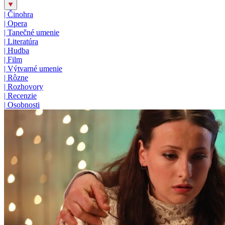
|
Činohra
|
Opera
|
Tanečné umenie
|
Literatúra
|
Hudba
|
Film
|
Výtvarné umenie
|
Rôzne
|
Rozhovory
|
Recenzie
|
Osobnosti