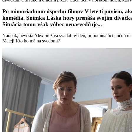
Po mimoriadnom úspechu filmov V lete ti poviem, a
komédia. Snímka Láska hory prenáša svojim diváčkam
Situácia tomu však vôbec nenasvedčuje...
Naopak, nevesta Alex prežíva svadobný deň, pripomínajúci nočnú moru
Matej! Kto ho má na svedomí?