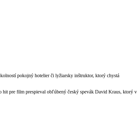
ností pokojný hotelier či lyžiarsky inštruktor, ktorý chystá
ho hit pre film prespieval obľúbený český spevák David Kraus, ktorý v