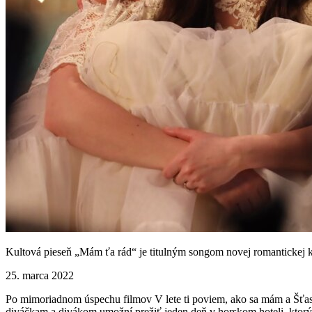
Kultová pieseň „Mám ťa rád“ je titulným songom novej romantickej
25. marca 2022
Po mimoriadnom úspechu filmov V lete ti poviem, ako sa mám a Šťast
diváčkam a divákom umožní prežiť jeden deň v horskom hoteli, ktorý 