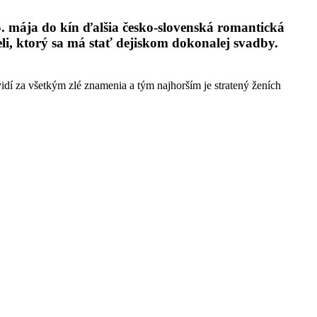
5. mája do kín ďalšia česko-slovenská romantická
, ktorý sa má stať dejiskom dokonalej svadby.
idí za všetkým zlé znamenia a tým najhorším je stratený ženích