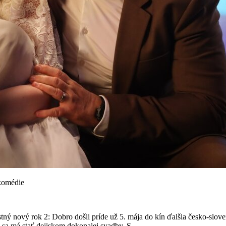
 komédie
ný nový rok 2: Dobro došli príde už 5. mája do kín ďalšia česko-slo
sa má stať dejiskom dokonalej svadby. S...