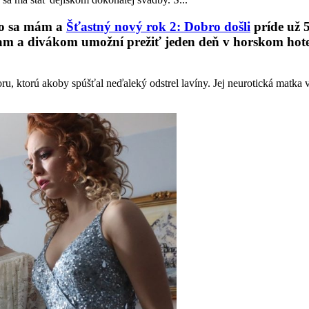
ko sa mám a
Šťastný nový rok 2: Dobro došli
príde už 
 a divákom umožní prežiť jeden deň v horskom hoteli
, ktorú akoby spúšťal neďaleký odstrel lavíny. Jej neurotická matka v