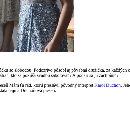
účku so slobodou. Podozrivo pôsobí aj pôvabná družička, za každých okol
átrať, kto sa pokúša svadbu sabotovať? A podarí sa ju zachrániť?
eseň Mám ťa rád, ktorú preslávil pôvodný interpret
Karol Duchoň
. Je
stala najmä Duchoňova pieseň.