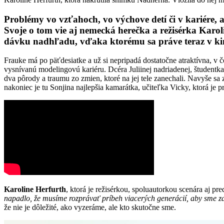
Problémy vo vzťahoch, vo výchove detí či v kariére, a
Svoje o tom vie aj nemecká herečka a režisérka
Karol
dávku nadhľadu, vďaka ktorému sa práve teraz v kin
Frauke má po päťdesiatke a už si nepripadá dostatočne atraktívna, v 
vysnívanú modelingovú kariéru. Dcéra Juliinej nadriadenej, študentka 
dva pôrody a traumu zo zmien, ktoré na jej tele zanechali. Navyše sa 
nakoniec je tu Sonjina najlepšia kamarátka, učiteľka Vicky, ktorá je
Karoline Herfurth
, ktorá je režisérkou, spoluautorkou scenára aj pr
napadlo, že musíme rozprávať príbeh viacerých generácií, aby sme zac
že nie je dôležité, ako vyzeráme, ale kto skutočne sme.