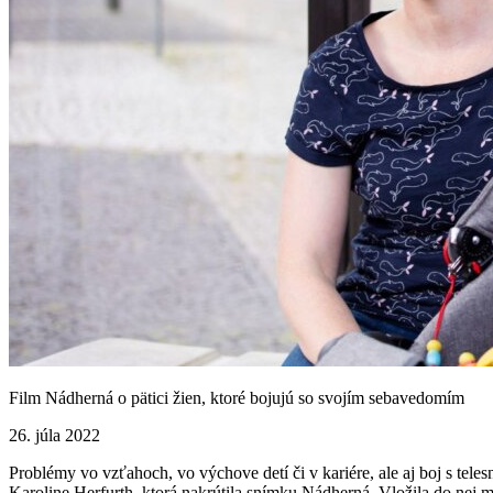
Film Nádherná o pätici žien, ktoré bojujú so svojím sebavedomím
26. júla 2022
Problémy vo vzťahoch, vo výchove detí či v kariére, ale aj boj s tele
Karoline Herfurth, ktorá nakrútila snímku Nádherná. Vložila do nej m