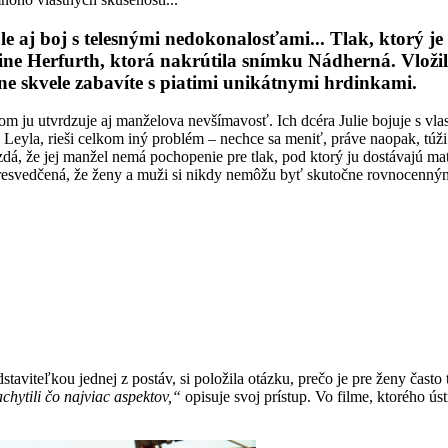
le aj boj s telesnými nedokonalosťami... Tlak, ktorý je
ine Herfurth
, ktorá nakrútila snímku
Nádherná
. Vlož
e skvele zabavíte s piatimi unikátnymi hrdinkami.
čom ju utvrdzuje aj manželova nevšímavosť. Ich dcéra Julie bojuje s vla
Leyla, rieši celkom iný problém – nechce sa meniť, práve naopak, túži 
zdá, že jej manžel nemá pochopenie pre tlak, pod ktorý ju dostávajú ma
 presvedčená, že ženy a muži si nikdy nemôžu byť skutočne rovnocennými
edstaviteľkou jednej z postáv, si položila otázku, prečo je pre ženy čas
hytili čo najviac aspektov,“
opisuje svoj prístup. Vo filme, ktorého 