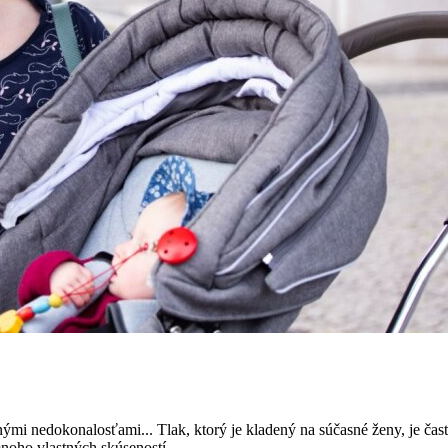
snými nedokonalosťami... Tlak, ktorý je kladený na súčasné ženy, je ča
noho vlastných skúseností...