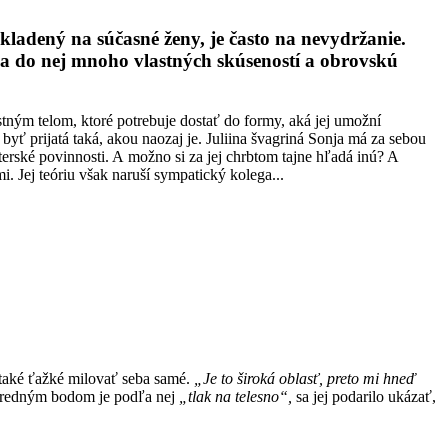
 kladený na súčasné ženy, je často na nevydržanie.
ila do nej mnoho vlastných skúseností a obrovskú
stným telom, ktoré potrebuje dostať do formy, aká jej umožní
byť prijatá taká, akou naozaj je. Juliina švagriná Sonja má za sebou
terské povinnosti. A možno si za jej chrbtom tajne hľadá inú? A
. Jej teóriu však naruší sympatický kolega...
to také ťažké milovať seba samé.
„Je to široká oblasť, preto mi hneď
ústredným bodom je podľa nej
„tlak na telesno“,
sa jej podarilo ukázať,