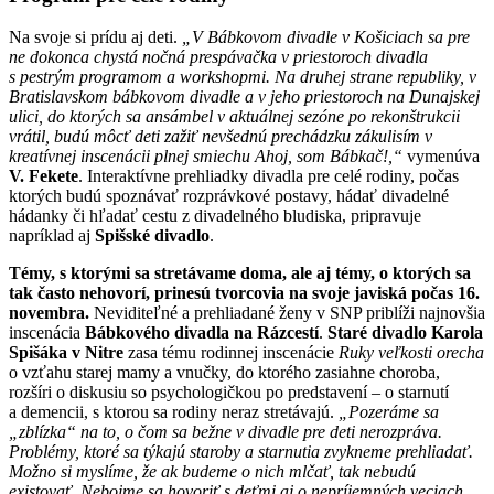
Na svoje si prídu aj deti.
„V Bábkovom divadle v Košiciach sa pre
ne dokonca chystá nočná prespávačka v priestoroch divadla
s pestrým programom a workshopmi. Na druhej strane republiky, v
Bratislavskom bábkovom divadle a v jeho priestoroch na Dunajskej
ulici, do ktorých sa ansámbel v aktuálnej sezóne po rekonštrukcii
vrátil, budú môcť deti zažiť nevšednú prechádzku zákulisím v
kreatívnej inscenácii plnej smiechu Ahoj, som Bábkač!,“
vymenúva
V. Fekete
. Interaktívne prehliadky divadla pre celé rodiny, počas
ktorých budú spoznávať rozprávkové postavy, hádať divadelné
hádanky či hľadať cestu z divadelného bludiska, pripravuje
napríklad aj
Spišské divadlo
.
Témy, s ktorými sa stretávame doma, ale aj témy, o ktorých sa
tak často nehovorí, prinesú tvorcovia na svoje javiská počas 16.
novembra.
Neviditeľné a prehliadané ženy v SNP priblíži najnovšia
inscenácia
Bábkového divadla na Rázcestí
.
Staré divadlo Karola
Spišáka v Nitre
zasa tému rodinnej inscenácie
Ruky veľkosti orecha
o vzťahu starej mamy a vnučky, do ktorého zasiahne choroba,
rozšíri o diskusiu so psychologičkou po predstavení – o starnutí
a demencii, s ktorou sa rodiny neraz stretávajú.
„Pozeráme sa
„zblízka“ na to, o čom sa bežne v divadle pre deti nerozpráva.
Problémy, ktoré sa týkajú staroby a starnutia zvykneme prehliadať.
Možno si myslíme, že ak budeme o nich mlčať, tak nebudú
existovať. Nebojme sa hovoriť s deťmi aj o nepríjemných veciach,