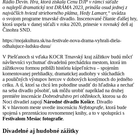
Rádio Devín. Hra, ktorá získala Cenu DJP v rámci súťaže
o najlepší dramatický text DRÁMA 2023, prináša osud jednej z
najväčších hviezd strieborného plátna, Hedy Lamarr,“
uvádza
o svojom programe trnavské divadlo. Inscenované čítanie ďalšej hry,
ktorá uspela v danej súťaži v roku 2020, prinesie v rovnaký deň aj
Činohra SND.
https://mojakultura.sk/na-festivale-nova-drama-vyhrali-diela-
odhalujuce-ludsku-dusu/
V Piešťanoch si vďaka KOCR Trnavský kraj zážitkov budú môcť
návštevníci vychutnať divadelnú prechádzku mestom, ktorá im
zážitkovou formou priblíži históriu kúpeľníctva – spojením
komentovanej prehliadky, dramatickej audiohry v slúchadlách
a pouličných výstupov hercov v dobových kostýmoch do jedného
celku. A tí, ktorí sa chcú len pohodlne usadiť do hľadiska a nechať
na seba divadlo pôsobiť, tak môžu urobiť napríklad na druhej
premiére inscenácie
Dobrodružstvo pri obžinkoch
, ktorou sa do
Noci divadiel zapojí
Národné divadlo Košice
. Divadlo
K v hlavnom meste uvedie inscenáciu
Nefotografie
, ktorá bude
spojená s prezentáciou rovnomennej knihy, a to v spolupráci s
Festivalom Mesiac fotografie
.
Divadelné aj hudobné zážitky