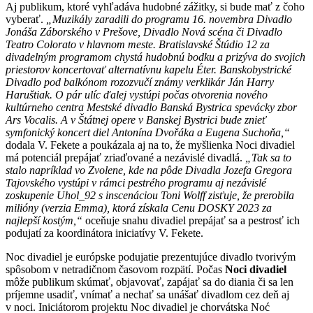
Aj publikum, ktoré vyhľadáva hudobné zážitky, si bude mať z čoho
vyberať.
„Muzikály zaradili do programu 16. novembra Divadlo
Jonáša Záborského v Prešove, Divadlo Nová scéna či Divadlo
Teatro Colorato v hlavnom meste. Bratislavské Štúdio 12 za
divadelným programom chystá hudobnú bodku a prizýva do svojich
priestorov koncertovať alternatívnu kapelu Éter. Banskobystrické
Divadlo pod balkónom rozozvučí známy verklikár Ján Harry
Haruštiak. O pár ulíc ďalej vystúpi počas otvorenia nového
kultúrneho centra Mestské divadlo Banská Bystrica spevácky zbor
Ars Vocalis. A v Štátnej opere v Banskej Bystrici bude znieť
symfonický koncert diel Antonína Dvořáka a Eugena Suchoňa,“
dodala V. Fekete a poukázala aj na to, že myšlienka Noci divadiel
má potenciál prepájať zriaďované a nezávislé divadlá.
„Tak sa to
stalo napríklad vo Zvolene, kde na pôde Divadla Jozefa Gregora
Tajovského vystúpi v rámci pestrého programu aj nezávislé
zoskupenie Uhol_92 s inscenáciou Toni Wolff zisťuje, že prerobila
milióny (verzia Emma), ktorá získala Cenu DOSKY 2023 za
najlepší kostým,“
oceňuje snahu divadiel prepájať sa a pestrosť ich
podujatí za koordinátora iniciatívy V. Fekete.
Noc divadiel je európske podujatie prezentujúce divadlo tvorivým
spôsobom v netradičnom časovom rozpätí. Počas
Noci divadiel
môže publikum skúmať, objavovať, zapájať sa do diania či sa len
príjemne usadiť, vnímať a nechať sa unášať divadlom cez deň aj
v noci. Iniciátorom projektu Noc divadiel je chorvátska Noć