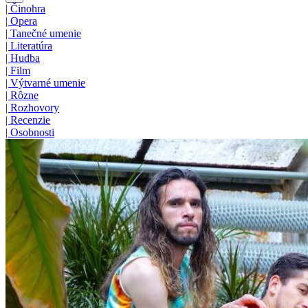
|
Činohra
|
Opera
|
Tanečné umenie
|
Literatúra
|
Hudba
|
Film
|
Výtvarné umenie
|
Rôzne
|
Rozhovory
|
Recenzie
|
Osobnosti