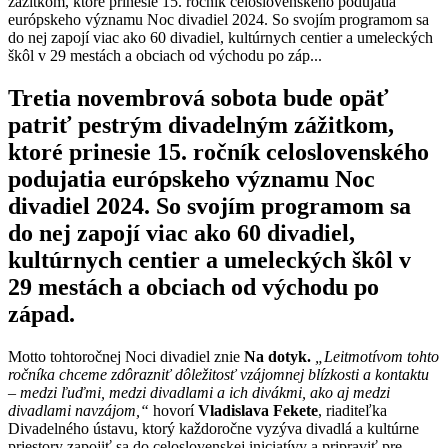
zážitkom, ktoré prinesie 15. ročník celoslovenského podujatia
európskeho významu Noc divadiel 2024. So svojím programom sa
do nej zapojí viac ako 60 divadiel, kultúrnych centier a umeleckých
škôl v 29 mestách a obciach od východu po záp...
Tretia novembrová sobota bude opäť
patriť pestrým divadelným zážitkom,
ktoré prinesie 15. ročník celoslovenského
podujatia európskeho významu Noc
divadiel 2024. So svojím programom sa
do nej zapojí viac ako 60 divadiel,
kultúrnych centier a umeleckých škôl v
29 mestách a obciach od východu po
západ.
Motto tohtoročnej Noci divadiel znie
Na dotyk.
„Leitmotívom tohto
ročníka chceme zdôrazniť dôležitosť vzájomnej blízkosti a kontaktu
– medzi ľuďmi, medzi divadlami a ich divákmi, ako aj medzi
divadlami navzájom,“
hovorí
Vladislava Fekete
, riaditeľka
Divadelného ústavu, ktorý každoročne vyzýva divadlá a kultúrne
priestory zapojiť sa do celoslovenskej iniciatívy a pripraviť pre