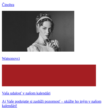
Činohra
Watsonovci
Vaša udalosť v našom kalendári
Aj Vaše podujatie si zaslúži pozornosť – ukážte ho iným v našom
kalendári!