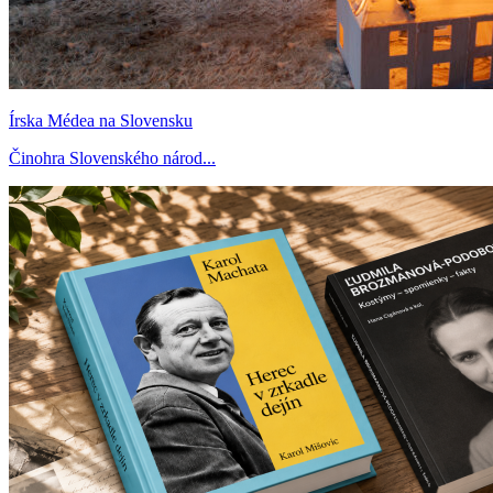
Írska Médea na Slovensku
Činohra Slovenského národ...