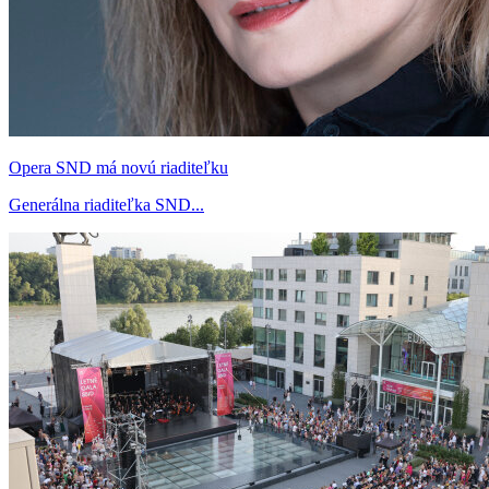
Opera SND má novú riaditeľku
Generálna riaditeľka SND...