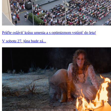
Príďte osláviť krásu umenia a s optimizmom vstúpiť do leta!
V sobotu 27. júna bude zá...