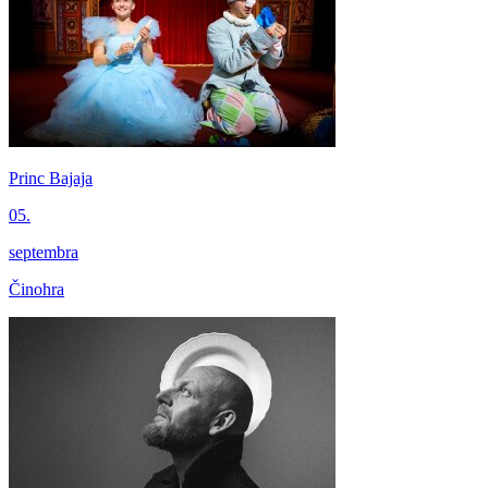
Princ Bajaja
05.
septembra
Činohra