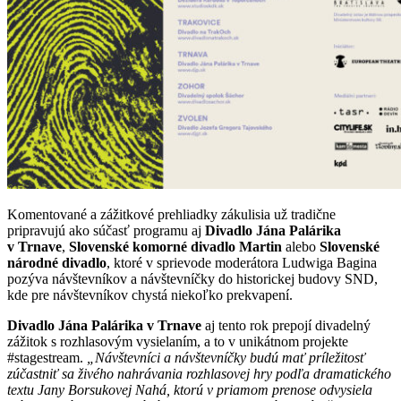
Komentované a zážitkové prehliadky zákulisia už tradične
pripravujú ako súčasť programu aj
Divadlo Jána Palárika
v Trnave
,
Slovenské komorné divadlo Martin
alebo
Slovenské
národné divadlo
, ktoré v sprievode moderátora Ludwiga Bagina
pozýva návštevníkov a návštevníčky do historickej budovy SND,
kde pre návštevníkov chystá niekoľko prekvapení.
Divadlo Jána Palárika v Trnave
aj tento rok prepojí divadelný
zážitok s rozhlasovým vysielaním, a to v unikátnom projekte
#stagestream.
„Návštevníci a návštevníčky budú mať príležitosť
zúčastniť sa živého nahrávania rozhlasovej hry podľa dramatického
textu Jany Borsukovej Nahá, ktorú v priamom prenose odvysiela