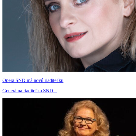
Opera SND má novú riaditeľku
Generálna riaditeľka SND...