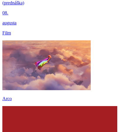
(prednáška)
08.
augusta
Film
Arco