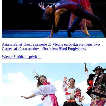
Astana Ballet Theatre prinesie do Viedne európsku premiéru Two
Carpets aj návrat oceňovaného baletu Blind Forgiveness
Wiener Stadthalle privíta...