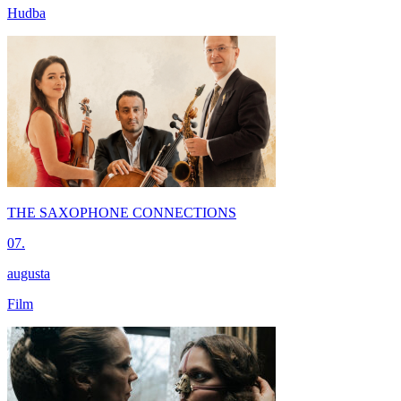
Hudba
THE SAXOPHONE CONNECTIONS
07.
augusta
Film