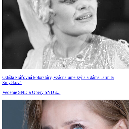
Odišla kráľovná koloratúry, vzácna umelkyňa a dáma Jarmila
Smyčková
Vedenie SND a Opery SND s...