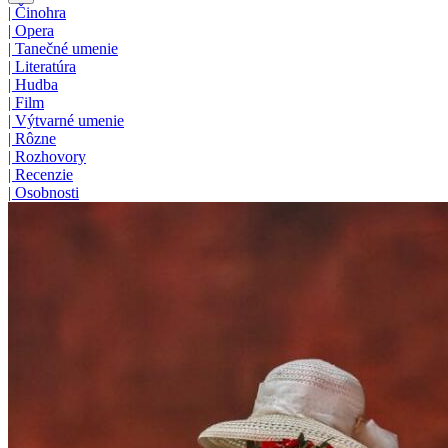
|
Činohra
|
Opera
|
Tanečné umenie
|
Literatúra
|
Hudba
|
Film
|
Výtvarné umenie
|
Rôzne
|
Rozhovory
|
Recenzie
|
Osobnosti