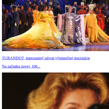
TURANDOT, impozantný návrat výnimočnej inscenácie
Na začiatku novej, 106...