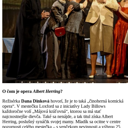
O čom je opera
Albert Herring
?
Režisérka
Dana Dinková
hovorí, že je to taká „činoherná komická
opera“. V mestečku Loxford sa z iniciatívy Lady Billows
každoročne volí „Májová kráľovná“, ktorou sa má stať
najcnostnejšie dievča. Také sa nenájde, a tak titul získa Albert
Herring, poslušný synáčik svojej mamy. Mladík sa ocitne v centre
pozornosti celého mestečka – s venčekom nevinnosti a výhrou 25