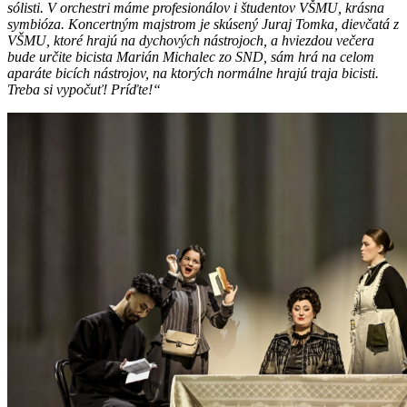
sólisti. V orchestri máme profesionálov i študentov VŠMU, krásna
symbióza. Koncertným majstrom je skúsený Juraj Tomka, dievčatá z
VŠMU, ktoré hrajú na dychových nástrojoch, a hviezdou večera
bude určite bicista Marián Michalec zo SND, sám hrá na celom
aparáte bicích nástrojov, na ktorých normálne hrajú traja bicisti.
Treba si vypočuť! Príďte!“