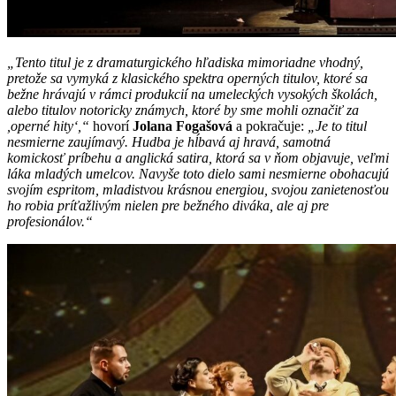
„Tento titul je z dramaturgického hľadiska mimoriadne vhodný,
pretože sa vymyká z klasického spektra operných titulov, ktoré sa
bežne hrávajú v rámci produkcií na umeleckých vysokých školách,
alebo titulov notoricky známych, ktoré by sme mohli označiť za
,operné hity‘,“
hovorí
Jolana Fogašová
a pokračuje:
„Je to titul
nesmierne zaujímavý. Hudba je hĺbavá aj hravá, samotná
komickosť príbehu a anglická satira, ktorá sa v ňom objavuje, veľmi
láka mladých umelcov. Navyše toto dielo sami nesmierne obohacujú
svojím espritom, mladistvou krásnou energiou, svojou zanietenosťou
ho robia príťažlivým nielen pre bežného diváka, ale aj pre
profesionálov.“