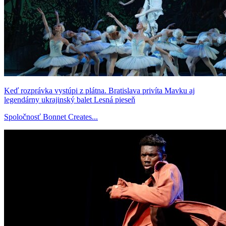
Keď rozprávka vystúpi z plátna. Bratislava privíta Mavku aj
legendárny ukrajinský balet Lesná pieseň
Spoločnosť Bonnet Creates...