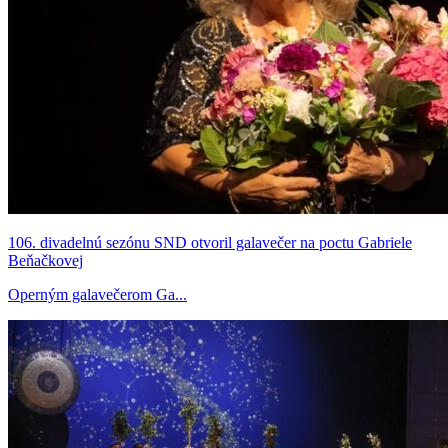
106. divadelnú sezónu SND otvoril galavečer na poctu Gabriele
Beňačkovej
Operným galavečerom Ga...