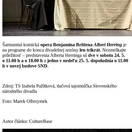
Šarmantná komická
opera Benjamina Brittena
Albert Herring
je
na programe do konca divadelnej sezóny
len trikrát
. Nezmeškajte
príležitosť – predstavenia Alberta Herringa sú
dve v sobotu 24. 5.
o 11.00 h a o 18.00 h
a
jedno v nedeľu 25. 5. dopoludnia o 11.00
h
v novej budove SND
.
Zdroj: TS Izabela Pažítková, tlačová tajomníčka Slovenského
národného divadla
Foto: Marek Olbrzymek
Autor článku: CultureBase