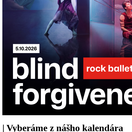
|
Vyberáme z nášho kalendára