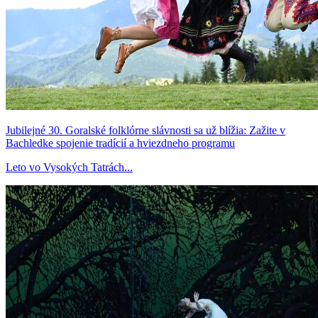
Jubilejné 30. Goralské folklórne slávnosti sa už blížia: Zažite v
Bachledke spojenie tradícií a hviezdneho programu
Leto vo Vysokých Tatrách...