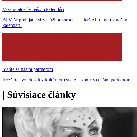
Vaša udalosť v našom kalendári
Aj Vaše podujatie si zaslúži pozornosť – ukážte ho iným v našom
kalendári!
Staňte sa našim partnerom
Rozšírte svoj dosah v kultúrnom svete – staňte sa naším partnerom!
|
Súvisiace články