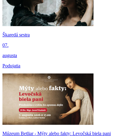
Škaredá sestra
07.
augusta
Podujatia
Múzeum Betliar - Mýty alebo fakty: Levočská biela pani