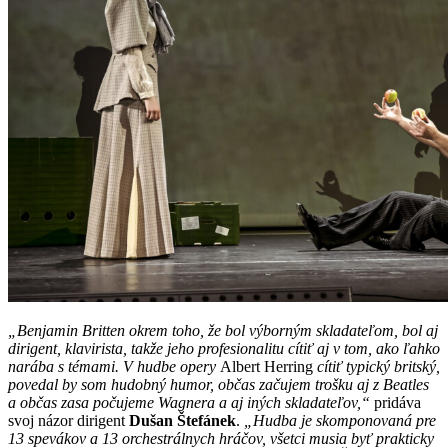
„Benjamin Britten okrem toho, že bol výborným skladateľom, bol aj
dirigent, klavirista, takže jeho profesionalitu cítiť aj v tom, ako ľahko
narába s témami. V hudbe opery
Albert Herring
cítiť typický britský,
povedal by som hudobný humor, občas začujem trošku aj z Beatles
a občas zasa počujeme Wagnera a aj iných skladateľov,“
pridáva
svoj názor dirigent
Dušan Štefánek
.
„Hudba je skomponovaná pre
13 spevákov a 13 orchestrálnych hráčov, všetci musia byť prakticky