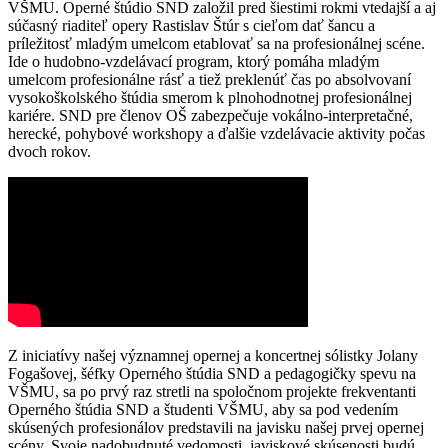
VŠMU. Operné štúdio SND založil pred šiestimi rokmi vtedajší a aj
súčasný riaditeľ opery Rastislav Štúr s cieľom dať šancu a
príležitosť mladým umelcom etablovať sa na profesionálnej scéne.
Ide o hudobno-vzdelávací program, ktorý pomáha mladým
umelcom profesionálne rásť a tiež preklenúť čas po absolvovaní
vysokoškolského štúdia smerom k plnohodnotnej profesionálnej
kariére. SND pre členov OŠ zabezpečuje vokálno-interpretačné,
herecké, pohybové workshopy a ďalšie vzdelávacie aktivity počas
dvoch rokov.
Z iniciatívy našej významnej opernej a koncertnej sólistky Jolany
Fogašovej, šéfky Operného štúdia SND a pedagogičky spevu na
VŠMU, sa po prvý raz stretli na spoločnom projekte frekventanti
Operného štúdia SND a študenti VŠMU, aby sa pod vedením
skúsených profesionálov predstavili na javisku našej prvej opernej
scény. Svoje nadobudnuté vedomosti, javiskové skúsenosti budú