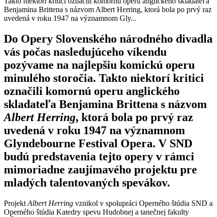
Takto niektorí kritici označili komornú operu anglického skladateľa
Benjamina Brittena s názvom Albert Herring, ktorá bola po prvý raz
uvedená v roku 1947 na významnom Gly...
Do Opery Slovenského národného divadla
vás počas nasledujúceho víkendu
pozývame na najlepšiu komickú operu
minulého storočia. Takto niektorí kritici
označili komornú operu anglického
skladateľa Benjamina Brittena s názvom
Albert Herring
, ktorá bola po prvý raz
uvedená v roku 1947 na významnom
Glyndebourne Festival Opera. V SND
budú predstavenia tejto opery v rámci
mimoriadne zaujímavého projektu pre
mladých talentovaných spevákov.
Projekt
Albert Herring
vznikol v spolupráci Operného štúdia SND a
Operného štúdia Katedry spevu Hudobnej a tanečnej fakulty