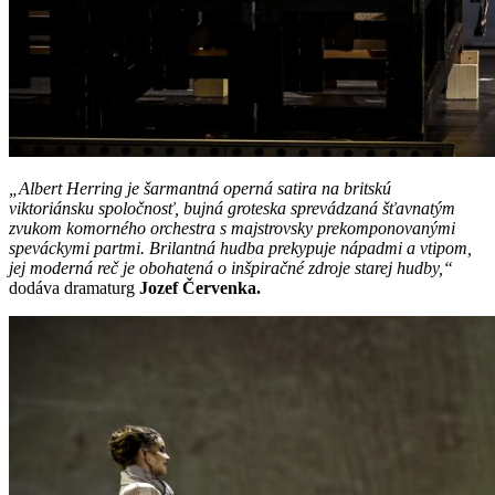
„Albert Herring je šarmantná operná satira na britskú
viktoriánsku spoločnosť, bujná groteska sprevádzaná šťavnatým
zvukom komorného orchestra s majstrovsky prekomponovanými
speváckymi partmi.
Brilantná hudba prekypuje nápadmi a vtipom,
jej moderná reč je obohatená o inšpiračné zdroje starej hudby,“
dodáva dramaturg
Jozef Červenka.