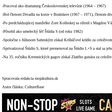
-Pracoval ako dramaturg Československej televízie (1964 – 1967)
-Bol členom Divadla na korze v Bratislave (1967 – 1971), členom di
-Po predchádzajúcej manželke Zore Kolínskej sa oženil s Magdou Vá
-Pôsobil ako umelecký šéf Štúdia S (od roku 1982)
-Spoločne s Júliusom Satinským získal Krištáľové krídlo za celoživot
-Sprivatizoval Štúdio S, ktoré premenoval na Štúdio L+S a stal sa jeh
-Na 35. ročníku Kremnických gagov získal Zlatého gunára za celoživ
Spracovala redakcia mojakultura.sk
Autor článku: CultureBase