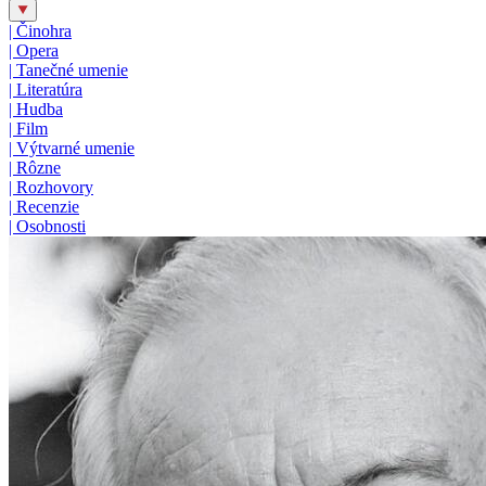
|
Činohra
|
Opera
|
Tanečné umenie
|
Literatúra
|
Hudba
|
Film
|
Výtvarné umenie
|
Rôzne
|
Rozhovory
|
Recenzie
|
Osobnosti