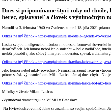
Dnes si pripomíname štyri roky od chvíle, 
herec, spisovateľ a človek s výnimočným 
Narodil sa 3. februára 1940 vo Zvolene, zomrel 18. júla 2021 priamo 
Odkaz na iný článok - https://mojakultura.sk/odisla-legenda-vo-veku-
Lasica svojou inteligenciou, iróniou a noblesou formoval slovenskú ku
desaťročiach. Ich humor nebol len o smiechu – bol o nadhľade, intel
neskôr pôsobil aj ako sólový interpret, moderátor, spevák a dramaturg
Odkaz na iný článok - https://mojakultura.sk/milan-lasica-ziaril-aj-vo-
Jeho humor nebol nikdy povrchný. Nesnažil sa zaujať lacným vtipom,
pritom s láskavým smiechom. Milan Lasica nám aj dnes chýba. Nie je 
Odkaz na iný článok - https://mojakultura.sk/milan-lasica-bol-ako-h
Míľniky v živote Milana Lasicu:
-Vyštudoval dramaturgiu na VŠMU v Bratislave
-Na Hviezdoslavovom Kubíne sa zoznámil so svojím spoločníkom Júl