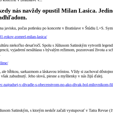
kedy nás navždy opustil Milan Lasica. Jedin
nadhľadom.
na javisku, počas potlesku po koncerte v Bratislave v Štúdiu L+S. Sym
81-rokov-zomrel-milan-lasica/
ltúru niekoľko desaťročí. Spolu s Júliusom Satinským vytvorili legendá
igencii, vyjadrení nesúhlasu s bývalým režimom, pozorovaní života a s
.
filme/
 ale hĺbkou, sarkazmom a láskavou iróniou. Vždy si zachoval dôstojno
však zabudnutý. Jeho slová, piesne a myšlienky v nás žijú ďalej.
erec-najradsej-v-divadle-s-obecenstvom-no-ako-divak-bol-milovnikom-fi
iusom Satinským, s ktorým neskôr začali vystupovať v Tatra Revue (1