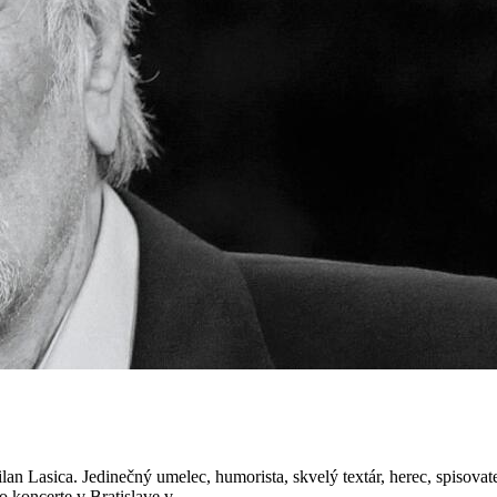
ilan Lasica. Jedinečný umelec, humorista, skvelý textár, herec, spiso
 koncerte v Bratislave v...