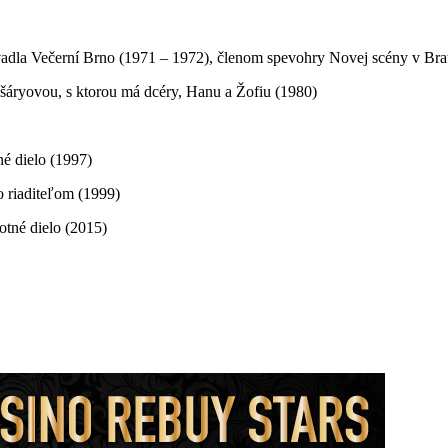
vadla Večerní Brno (1971 – 1972), členom spevohry Novej scény v Bra
šáryovou, s ktorou má dcéry, Hanu a Žofiu (1980)
né dielo (1997)
o riaditeľom (1999)
otné dielo (2015)