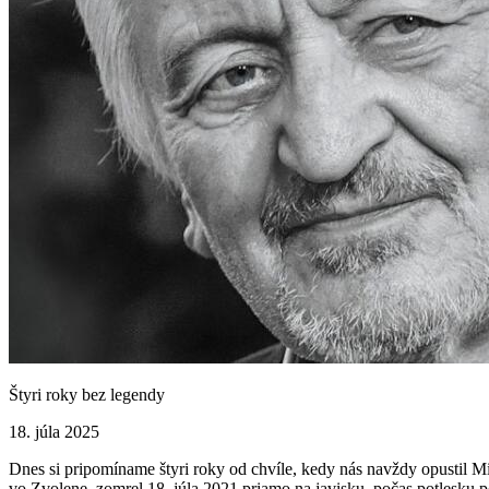
Štyri roky bez legendy
18. júla 2025
Dnes si pripomíname štyri roky od chvíle, kedy nás navždy opustil M
vo Zvolene, zomrel 18. júla 2021 priamo na javisku, počas potlesku po