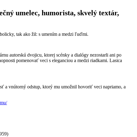
ečný umelec, humorista, skvelý textár,
bolicky, tak ako žil: s umením a medzi ľuďmi.
rnu autorskú dvojicu, ktorej scénky a dialógy nezostarli ani po
chopnosti pomenovať veci s eleganciou a medzi riadkami. Lasica
sť a vnútorný odstup, ktorý mu umožnil hovoriť veci napriamo, a
lmu/
959)