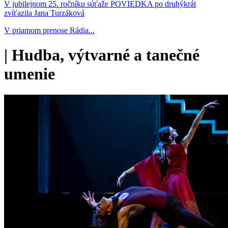
V jubilejnom 25. ročníku súťaže POVIEDKA po druhýkrát
zvíťazila Jana Turzáková
V priamom prenose Rádia...
|
Hudba, výtvarné a tanečné
umenie