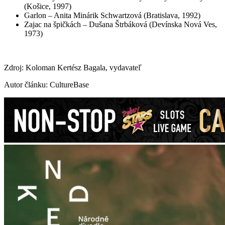
(Košice, 1997)
Garlon – Anita Minárik Schwartzová (Bratislava, 1992)
Zajac na špičkách – Dušana Štrbáková (Devínska Nová Ves,
1973)
Zdroj: Koloman Kertész Bagala, vydavateľ
Autor článku: CultureBase