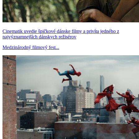
Cinematik uvedie špičkové dánske filmy a privíta jedného z
najvýznamnejších dánskych režisérov
Medzinárodný filmový fest...