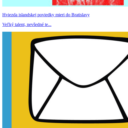
Hviezda islandskej poviedky mieri do Bratislavy
Veľký talent, nevšedné te...