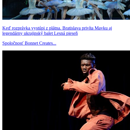
Keď rozprávka vystúpi z plátna. Bratislava privíta Mavku aj
legendárny ukrajinský balet Lesná pieseň
Spoločnosť Bonnet Creates...