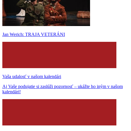
Jan Werich: TRAJA VETERÁNI
Vaša udalosť v našom kalendári
Aj Vaše podujatie si zaslúži pozornosť – ukážte ho iným v našom
kalendári!