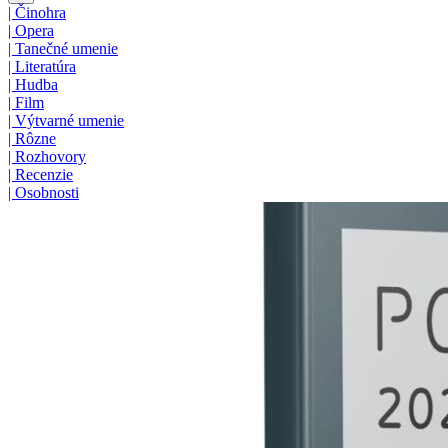
|
Činohra
|
Opera
|
Tanečné umenie
|
Literatúra
|
Hudba
|
Film
|
Výtvarné umenie
|
Rôzne
|
Rozhovory
|
Recenzie
|
Osobnosti