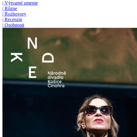
|
Výtvarné umenie
|
Rôzne
|
Rozhovory
|
Recenzie
|
Osobnosti