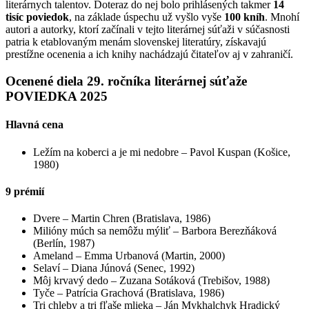
literárnych talentov. Doteraz do nej bolo prihlásených takmer
14
tisíc poviedok
, na základe úspechu už vyšlo vyše
100 kníh
. Mnohí
autori a autorky, ktorí začínali v tejto literárnej súťaži v súčasnosti
patria k etablovaným menám slovenskej literatúry, získavajú
prestížne ocenenia a ich knihy nachádzajú čitateľov aj v zahraničí.
Ocenené diela 29. ročníka literárnej súťaže
POVIEDKA 2025
Hlavná cena
Ležím na koberci a je mi nedobre – Pavol Kuspan (Košice,
1980)
9 p
rémií
Dvere – Martin Chren (Bratislava, 1986)
Milióny múch sa nemôžu mýliť – Barbora Berezňáková
(Berlín, 1987)
Ameland – Emma Urbanová (Martin, 2000)
Selaví – Diana Júnová (Senec, 1992)
Môj krvavý dedo – Zuzana Sotáková (Trebišov, 1988)
Tyče – Patrícia Grachová (Bratislava, 1986)
Tri chleby a tri fľaše mlieka – Ján Mykhalchyk Hradický