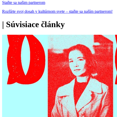
Staňte sa našim partnerom
Rozšírte svoj dosah v kultúrnom svete – staňte sa naším partnerom!
|
Súvisiace články