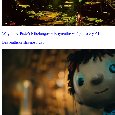
Wagnerov Prsteň Nibelungov v Bayreuthe vstúpil do éry AI
Bayreuthské slávnosti uvi...