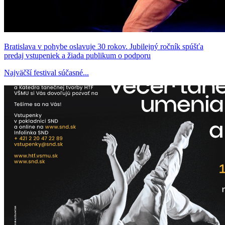
Bratislava v pohybe oslavuje 30 rokov. Jubilejný ročník spúšťa
predaj vstupeniek a žiada publikum o podporu
Najväčší festival súčasné...