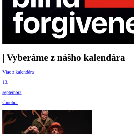
|
Vyberáme z nášho kalendára
Viac z kalendára
13.
septembra
Činohra