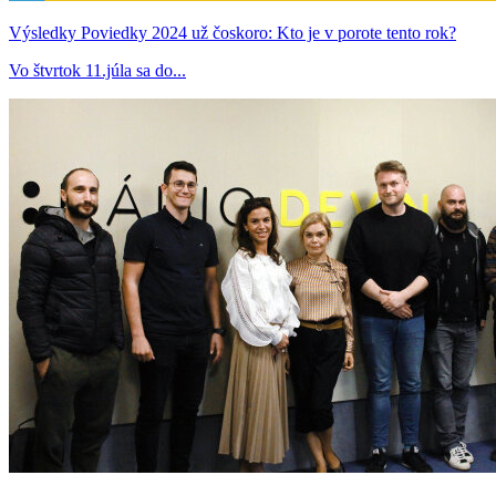
Výsledky Poviedky 2024 už čoskoro: Kto je v porote tento rok?
Vo štvrtok 11.júla sa do...