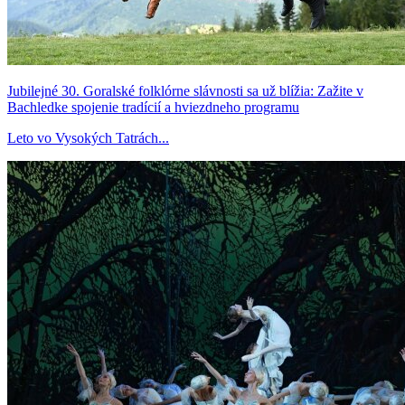
Jubilejné 30. Goralské folklórne slávnosti sa už blížia: Zažite v
Bachledke spojenie tradícií a hviezdneho programu
Leto vo Vysokých Tatrách...