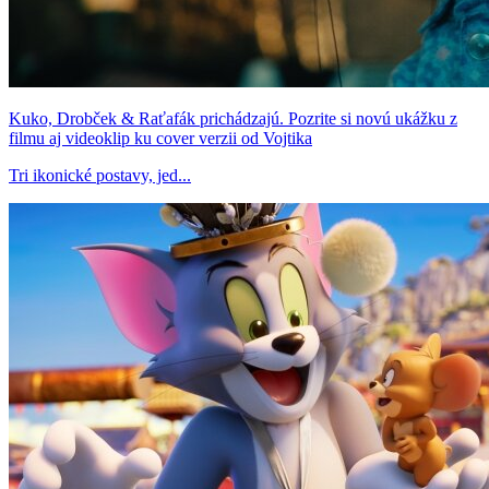
Kuko, Drobček & Raťafák prichádzajú. Pozrite si novú ukážku z
filmu aj videoklip ku cover verzii od Vojtika
Tri ikonické postavy, jed...