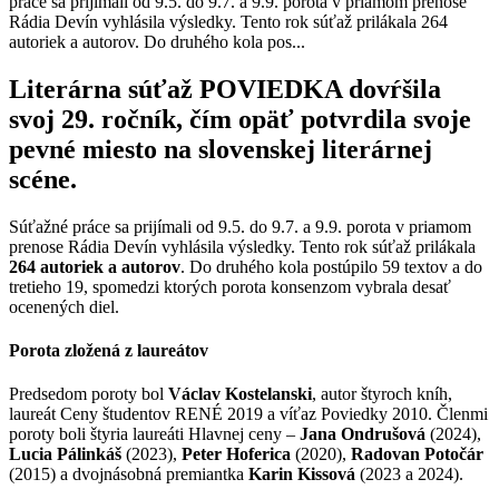
práce sa prijímali od 9.5. do 9.7. a 9.9. porota v priamom prenose
Rádia Devín vyhlásila výsledky. Tento rok súťaž prilákala 264
autoriek a autorov. Do druhého kola pos...
Literárna súťaž POVIEDKA dovŕšila
svoj 29. ročník, čím opäť potvrdila svoje
pevné miesto na slovenskej literárnej
scéne.
Súťažné práce sa prijímali od 9.5. do 9.7. a 9.9. porota v priamom
prenose Rádia Devín vyhlásila výsledky. Tento rok súťaž prilákala
264 autoriek a autorov
. Do druhého kola postúpilo 59 textov a do
tretieho 19, spomedzi ktorých porota konsenzom vybrala desať
ocenených diel.
Porota zložená z laureátov
Predsedom poroty bol
Václav Kostelanski
, autor štyroch kníh,
laureát Ceny študentov RENÉ 2019 a víťaz Poviedky 2010. Členmi
poroty boli štyria laureáti Hlavnej ceny –
Jana Ondrušová
(2024),
Lucia Pálinkáš
(2023),
Peter Hoferica
(2020),
Radovan Potočár
(2015) a dvojnásobná premiantka
Karin Kissová
(2023 a 2024).