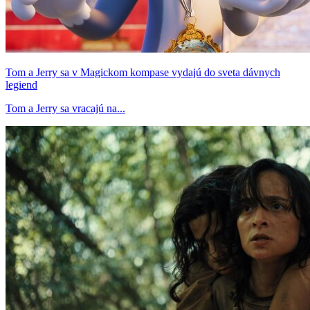
Tom a Jerry sa v Magickom kompase vydajú do sveta dávnych
legiend
Tom a Jerry sa vracajú na...