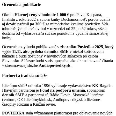
Ocenenia a publikácie
Okrem
Hlavnej ceny v hodnote 1 000 €
pre Pavla Kuspana,
finalistu z roku 2022 a autora knihy Duchamornosť, porota udelila
aj
deväť prémií po 300 €
za mimoriadne kvalitné poviedky. Vek
tohtoročných laureátov bol v rozmedzí od 25 po 52 rokov, všetci
dostanú od vyhlasovateľa súťaže ponuku na vydanie samostatnej
knihy.
Ocenené texty budú publikované v
zborníku Poviedka 2025
, ktorý
vyjde
11.11. ako príloha denníka SME
v niekoľkotisícovom
náklade a bude dostupný v novinových stánkoch po celom
Slovensku. Súčasne budú sprístupnené aj ako dramatizované čítania
v streamovacej službe
Audiopoviedky.sk
.
Partneri a tradícia súťaže
Literárnu súťaž od roku 1996 vyhlasuje vydavateľstvo
KK Bagala
.
Hlavným partnerom je
Fond na podporu umenia
, sponzorom
denník SME
a partnermi sú Rádio Devín, Slovenské literárne
centrum, OZ Literárnyklub.sk, Audiopoviedky.sk a literárne
časopisy Rozum a Knižná revue.
POVIEDKA
stala významnou platformou pre objavovanie nových