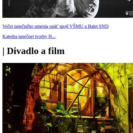
Večer tanečného umenia opäť spojí VŠMU a Balet SND
Katedra tanečnej tvorby H...
|
Divadlo a film