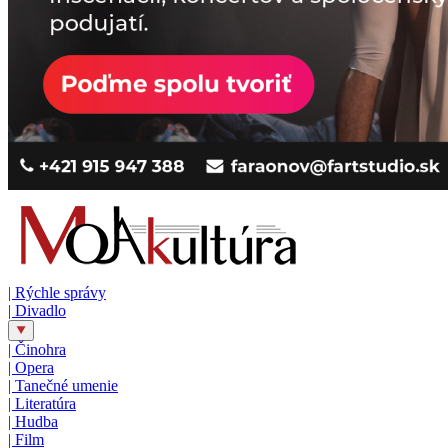
|
Rýchle správy
|
Divadlo
|
Činohra
|
Opera
|
Tanečné umenie
|
Literatúra
|
Hudba
|
Film