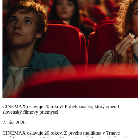
CINEMAX oslavuje 20 rokov! Príbeh značky, ktorý zmenil
slovenský filmový priemysel
2. júla 2026
CINEMAX oslavuje 20 rokov. Z prvého multikina v Trnave