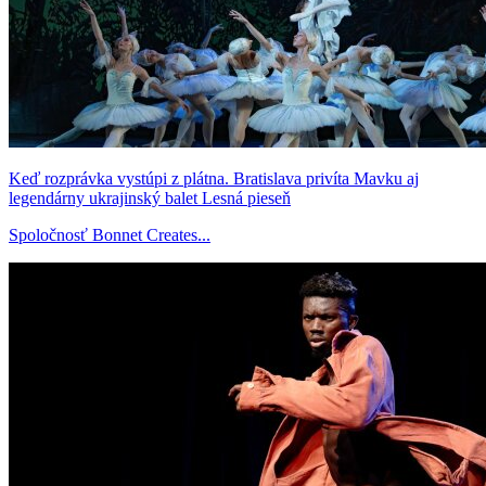
Keď rozprávka vystúpi z plátna. Bratislava privíta Mavku aj
legendárny ukrajinský balet Lesná pieseň
Spoločnosť Bonnet Creates...