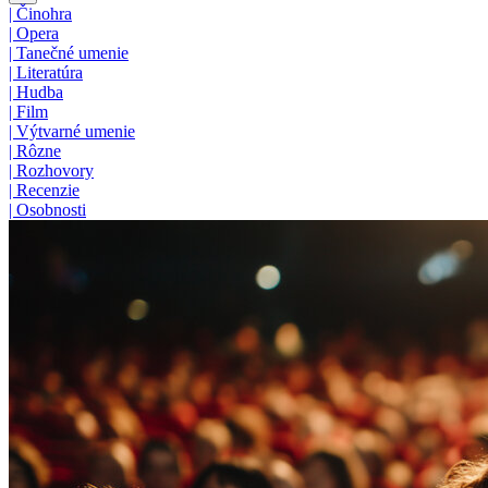
|
Činohra
|
Opera
|
Tanečné umenie
|
Literatúra
|
Hudba
|
Film
|
Výtvarné umenie
|
Rôzne
|
Rozhovory
|
Recenzie
|
Osobnosti