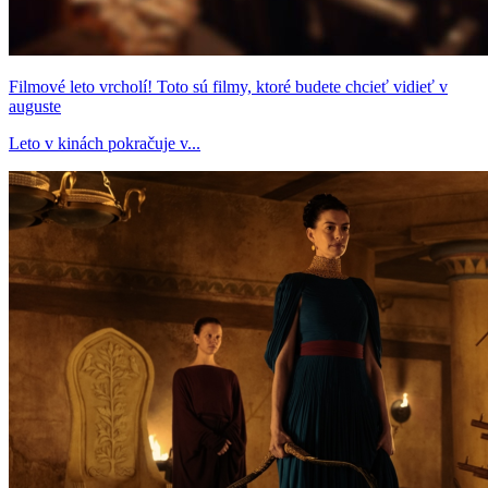
Filmové leto vrcholí! Toto sú filmy, ktoré budete chcieť vidieť v
auguste
Leto v kinách pokračuje v...