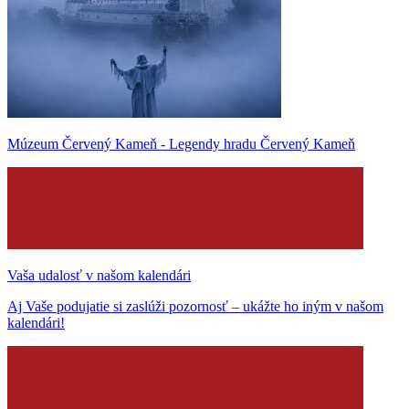
Múzeum Červený Kameň - Legendy hradu Červený Kameň
Vaša udalosť v našom kalendári
Aj Vaše podujatie si zaslúži pozornosť – ukážte ho iným v našom
kalendári!