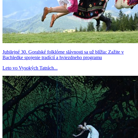
Jubilejné 30. Goralské folklórne slávnosti sa už blížia: Zažite v
Bachledke spojenie tradícií a hviezdneho programu
Leto vo Vysokých Tatrách...