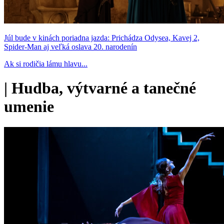
Júl bude v kinách poriadna jazda: Prichádza Odysea, Kavej 2,
Spider-Man aj veľká oslava 20. narodenín
Ak si rodičia lámu hlavu...
|
Hudba, výtvarné a tanečné
umenie