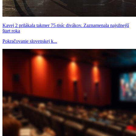
Kavej 2 prilákala takmer 75-tisíc divákov. Zaznamenala najsilnejší
štart roka
Pokračovanie slovenskej k...