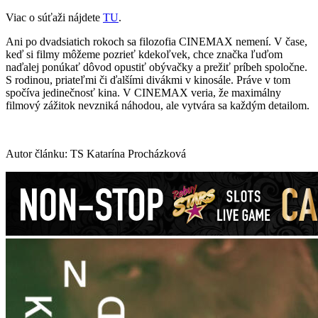
Viac o súťaži nájdete
TU
.
Ani po dvadsiatich rokoch sa filozofia CINEMAX nemení. V čase,
keď si filmy môžeme pozrieť kdekoľvek, chce značka ľuďom
naďalej ponúkať dôvod opustiť obývačky a prežiť príbeh spoločne.
S rodinou, priateľmi či ďalšími divákmi v kinosále. Práve v tom
spočíva jedinečnosť kina. V CINEMAX veria, že maximálny
filmový zážitok nevzniká náhodou, ale vytvára sa každým detailom.
Autor článku: TS Katarína Procházková