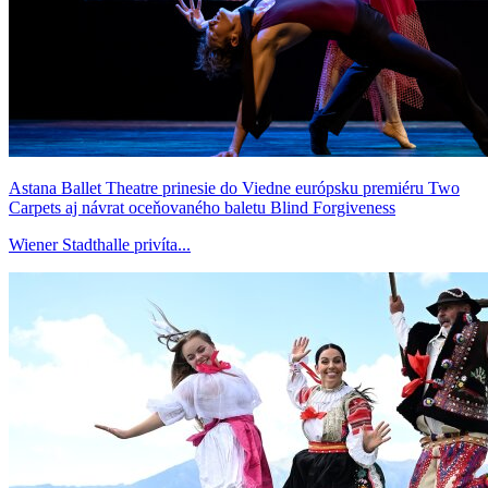
Astana Ballet Theatre prinesie do Viedne európsku premiéru Two
Carpets aj návrat oceňovaného baletu Blind Forgiveness
Wiener Stadthalle privíta...