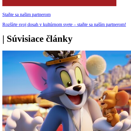
Staňte sa našim partnerom
Rozšírte svoj dosah v kultúrnom svete – staňte sa naším partnerom!
|
Súvisiace články