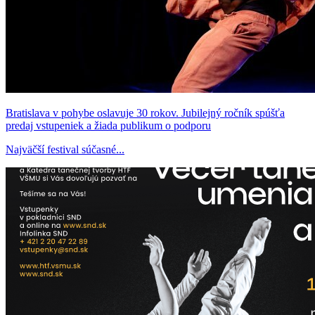
Bratislava v pohybe oslavuje 30 rokov. Jubilejný ročník spúšťa
predaj vstupeniek a žiada publikum o podporu
Najväčší festival súčasné...