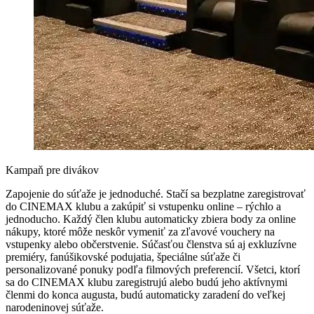
Kampaň pre divákov
Zapojenie do súťaže je jednoduché. Stačí sa bezplatne zaregistrovať
do CINEMAX klubu a zakúpiť si vstupenku online – rýchlo a
jednoducho. Každý člen klubu automaticky zbiera body za online
nákupy, ktoré môže neskôr vymeniť za zľavové vouchery na
vstupenky alebo občerstvenie. Súčasťou členstva sú aj exkluzívne
premiéry, fanúšikovské podujatia, špeciálne súťaže či
personalizované ponuky podľa filmových preferencií. Všetci, ktorí
sa do CINEMAX klubu zaregistrujú alebo budú jeho aktívnymi
členmi do konca augusta, budú automaticky zaradení do veľkej
narodeninovej súťaže.