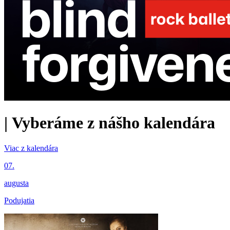
|
Vyberáme z nášho kalendára
Viac z kalendára
07.
augusta
Podujatia