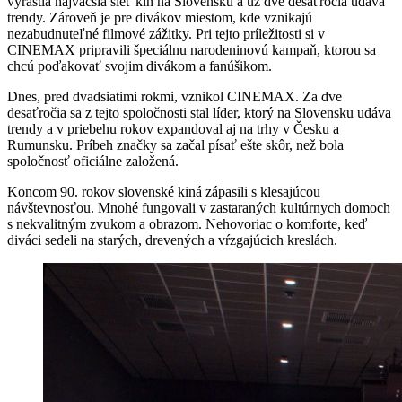
vyrástla najväčšia sieť kín na Slovensku a už dve desaťročia udáva
trendy. Zároveň je pre divákov miestom, kde vznikajú
nezabudnuteľné filmové zážitky. Pri tejto príležitosti si v
CINEMAX pripravili špeciálnu narodeninovú kampaň, ktorou sa
chcú poďakovať svojim divákom a fanúšikom.
Dnes, pred dvadsiatimi rokmi, vznikol CINEMAX. Za dve
desaťročia sa z tejto spoločnosti stal líder, ktorý na Slovensku udáva
trendy a v priebehu rokov expandoval aj na trhy v Česku a
Rumunsku. Príbeh značky sa začal písať ešte skôr, než bola
spoločnosť oficiálne založená.
Koncom 90. rokov slovenské kiná zápasili s klesajúcou
návštevnosťou. Mnohé fungovali v zastaraných kultúrnych domoch
s nekvalitným zvukom a obrazom. Nehovoriac o komforte, keď
diváci sedeli na starých, drevených a vŕzgajúcich kreslách.