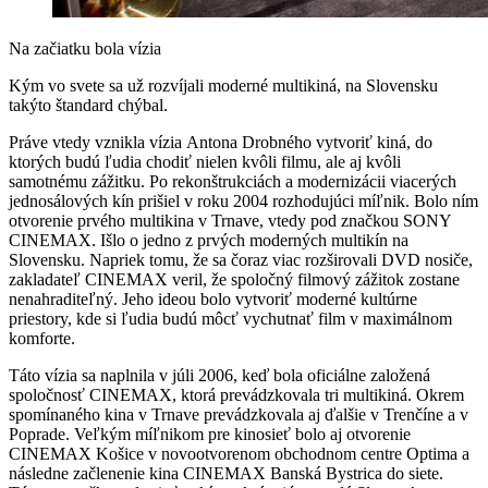
Na začiatku bola vízia
Kým vo svete sa už rozvíjali moderné multikiná, na Slovensku
takýto štandard chýbal.
Práve vtedy vznikla vízia Antona Drobného vytvoriť kiná, do
ktorých budú ľudia chodiť nielen kvôli filmu, ale aj kvôli
samotnému zážitku. Po rekonštrukciách a modernizácii viacerých
jednosálových kín prišiel v roku 2004 rozhodujúci míľnik. Bolo ním
otvorenie prvého multikina v Trnave, vtedy pod značkou SONY
CINEMAX. Išlo o jedno z prvých moderných multikín na
Slovensku. Napriek tomu, že sa čoraz viac rozširovali DVD nosiče,
zakladateľ CINEMAX veril, že spoločný filmový zážitok zostane
nenahraditeľný. Jeho ideou bolo vytvoriť moderné kultúrne
priestory, kde si ľudia budú môcť vychutnať film v maximálnom
komforte.
Táto vízia sa naplnila v júli 2006, keď bola oficiálne založená
spoločnosť CINEMAX, ktorá prevádzkovala tri multikiná. Okrem
spomínaného kina v Trnave prevádzkovala aj ďalšie v Trenčíne a v
Poprade. Veľkým míľnikom pre kinosieť bolo aj otvorenie
CINEMAX Košice v novootvorenom obchodnom centre Optima a
následne začlenenie kina CINEMAX Banská Bystrica do siete.