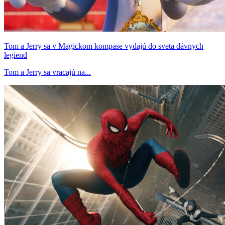
Tom a Jerry sa v Magickom kompase vydajú do sveta dávnych
legiend
Tom a Jerry sa vracajú na...