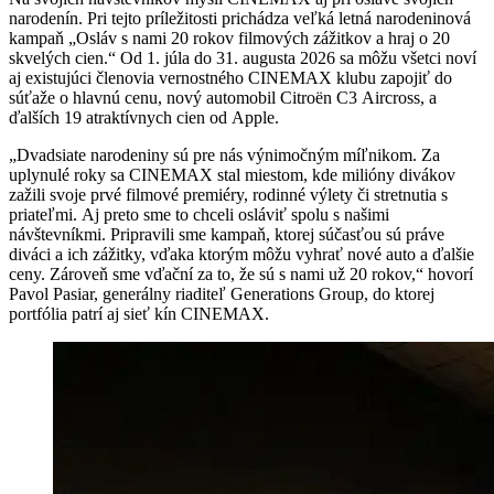
narodenín. Pri tejto príležitosti prichádza veľká letná narodeninová
kampaň „Osláv s nami 20 rokov filmových zážitkov a hraj o 20
skvelých cien.“ Od 1. júla do 31. augusta 2026 sa môžu všetci noví
aj existujúci členovia vernostného CINEMAX klubu zapojiť do
súťaže o hlavnú cenu, nový automobil Citroën C3 Aircross, a
ďalších 19 atraktívnych cien od Apple.
„Dvadsiate narodeniny sú pre nás výnimočným míľnikom. Za
uplynulé roky sa CINEMAX stal miestom, kde milióny divákov
zažili svoje prvé filmové premiéry, rodinné výlety či stretnutia s
priateľmi. Aj preto sme to chceli osláviť spolu s našimi
návštevníkmi. Pripravili sme kampaň, ktorej súčasťou sú práve
diváci a ich zážitky, vďaka ktorým môžu vyhrať nové auto a ďalšie
ceny. Zároveň sme vďační za to, že sú s nami už 20 rokov,“ hovorí
Pavol Pasiar, generálny riaditeľ Generations Group, do ktorej
portfólia patrí aj sieť kín CINEMAX.