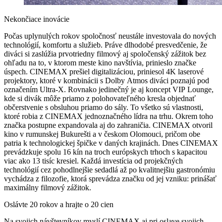
Nekončiace inovácie
Počas uplynulých rokov spoločnosť neustále investovala do nových
technológií, komfortu a služieb. Práve dlhodobé presvedčenie, že
diváci si zaslúžia prvotriedny filmový aj spoločenský zážitok bez
ohľadu na to, v ktorom meste kino navštívia, prinieslo značke
úspech. CINEMAX prešiel digitalizáciou, priniesol 4K laserové
projektory, ktoré v kombinácii s Dolby Atmos diváci poznajú pod
označením Ultra-X. Rovnako jedinečný je aj koncept VIP Lounge,
kde si divák môže priamo z polohovateľného kresla objednať
občerstvenie s obsluhou priamo do sály. To všetko sú vlastnosti,
ktoré robia z CINEMAX jednoznačného lídra na trhu. Okrem toho
značka postupne expandovala aj do zahraničia. CINEMAX otvoril
kino v rumunskej Bukurešti a v českom Olomouci, pričom obe
patria k technologickej špičke v daných krajinách. Dnes CINEMAX
prevádzkuje spolu 16 kín na troch európskych trhoch s kapacitou
viac ako 13 tisíc kresiel. Každá investícia od projekčných
technológií cez pohodlnejšie sedadlá až po kvalitnejšiu gastronómiu
vychádza z filozofie, ktorá sprevádza značku od jej vzniku: prinášať
maximálny filmový zážitok.
Oslávte 20 rokov a hrajte o 20 cien
Na svojich návštevníkov myslí CINEMAX aj pri oslave svojich