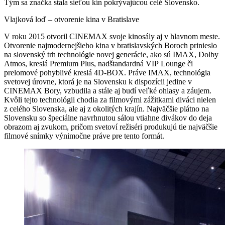
Tým sa značka stala sieťou kín pokrývajúcou celé Slovensko.
Vlajková loď – otvorenie kina v Bratislave
V roku 2015 otvoril CINEMAX svoje kinosály aj v hlavnom meste.
Otvorenie najmodernejšieho kina v bratislavských Boroch prinieslo
na slovenský trh technológie novej generácie, ako sú IMAX, Dolby
Atmos, kreslá Premium Plus, nadštandardná VIP Lounge či
prelomové pohyblivé kreslá 4D-BOX. Práve IMAX, technológia
svetovej úrovne, ktorá je na Slovensku k dispozícii jedine v
CINEMAX Bory, vzbudila a stále aj budí veľké ohlasy a záujem.
Kvôli tejto technológii chodia za filmovými zážitkami diváci nielen
z celého Slovenska, ale aj z okolitých krajín. Najväčšie plátno na
Slovensku so špeciálne navrhnutou sálou vtiahne divákov do deja
obrazom aj zvukom, pričom svetoví režiséri produkujú tie najväčšie
filmové snímky výnimočne práve pre tento formát.