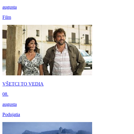
augusta
Film
VŠETCI TO VEDIA
08.
augusta
Podujatia