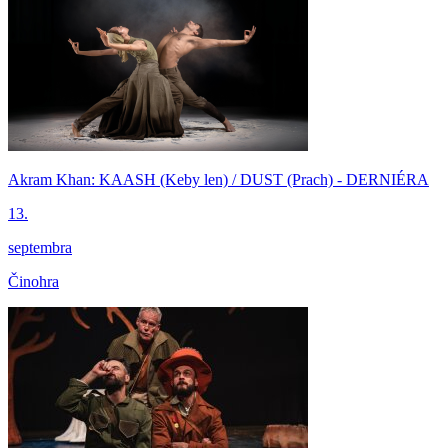
Akram Khan: KAASH (Keby len) / DUST (Prach) - DERNIÉRA
13.
septembra
Činohra