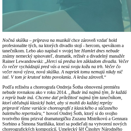
Nočná skúška – príprava na muzikál
chce zároveň vzdať hold
profesionalite tých, na ktorých divadlo stojí - hercom, spevákom a
tanečníkom. Lebo ako napísal v svojej hre
Hamlet dnes nebude
známy nemecký spisovateľ, dramatik, režisér a divadelný manažér
Rainer Lewandowski: „
Herci sú predsa len základom divadla. Večer
čo večer vychádzajú pred vás a nesú svoju kožu na trh. Večer čo
večer nová výzva, nová skúška. A napriek tomu nemajú nikdy nič
isté. V tom je krutosť tohto povolania. A krása zároveň
.“
Podľa režiséra a choreografa Ondreja Šotha obnovená premiéra
nebude rovnakou ako v roku 2014.
„Bude iná najmä tým, že každá
z repríz bude iná. Chceme dať príležitosť najmä tým tanečníkom,
ktorí obľubujú klasický balet, aby si mohli do každej reprízy
pripraviť rôzne variácie choreografií z klasického a súčasného
baletného repertoáru,“
hovorí Ondrej Šoth, ktorý si do svojho
tvorivého tímu prizval dramaturgičku Zuzanu Mistríkovú a Gennara
Sorbino a Šimona Stariňáka, ktorí sa podieľali na vytvorení nových
choreografických kompozícií. Umelecký šéf Činohry Národného