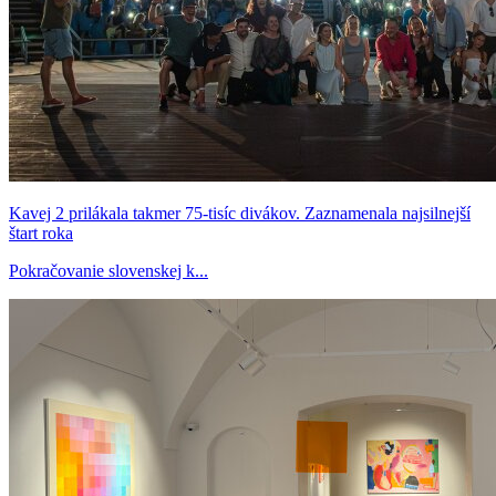
Kavej 2 prilákala takmer 75-tisíc divákov. Zaznamenala najsilnejší
štart roka
Pokračovanie slovenskej k...