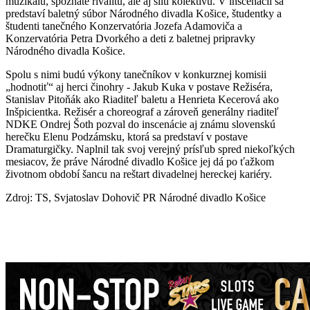
muzikálu, spoznáte rivalitu, ale aj silu kolektivu. V inscenácii sa
predstaví baletný súbor Národného divadla Košice, študentky a
študenti tanečného Konzervatória Jozefa Adamoviča a
Konzervatória Petra Dvorkého a deti z baletnej pripravky
Národného divadla Košice.
Spolu s nimi budú výkony tanečníkov v konkurznej komisii
„hodnotiť“ aj herci činohry - Jakub Kuka v postave Režiséra,
Stanislav Pitoňák ako Riaditeľ baletu a Henrieta Kecerová ako
Inšpicientka. Režisér a choreograf a zároveň generálny riaditeľ
NDKE Ondrej Šoth pozval do inscenácie aj známu slovenskú
herečku Elenu Podzámsku, ktorá sa predstaví v postave
Dramaturgičky. Naplnil tak svoj verejný prísľub spred niekoľkých
mesiacov, že práve Národné divadlo Košice jej dá po ťažkom
životnom období šancu na reštart divadelnej hereckej kariéry.
Zdroj: TS, Svjatoslav Dohovič PR Národné divadlo Košice