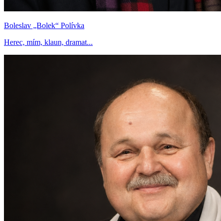
Boleslav „Bolek“ Polívka
Herec, mím, klaun, dramat...