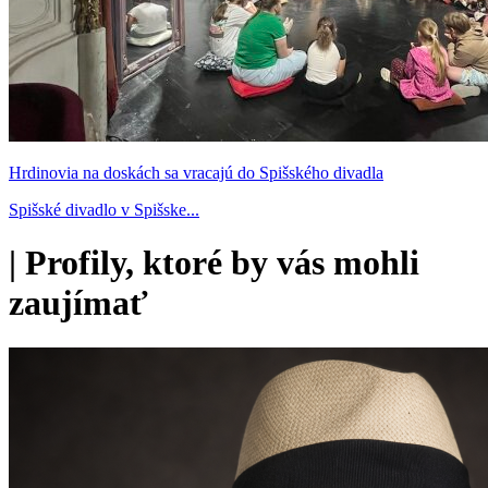
Hrdinovia na doskách sa vracajú do Spišského divadla
Spišské divadlo v Spišske...
|
Profily, ktoré by vás mohli
zaujímať