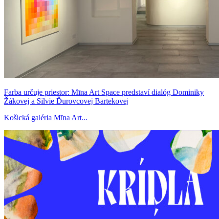
Farba určuje priestor: Mīna Art Space predstaví dialóg Dominiky
Žákovej a Silvie Ďurovcovej Bartekovej
Košická galéria Mīna Art...