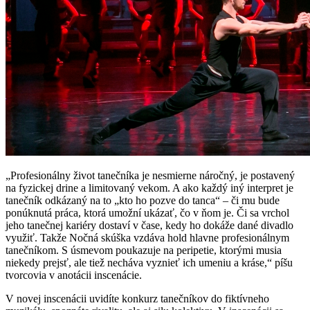
„Profesionálny život tanečníka je nesmierne náročný, je postavený
na fyzickej drine a limitovaný vekom. A ako každý iný interpret je
tanečník odkázaný na to „kto ho pozve do tanca“ – či mu bude
ponúknutá práca, ktorá umožní ukázať, čo v ňom je. Či sa vrchol
jeho tanečnej kariéry dostaví v čase, kedy ho dokáže dané divadlo
využiť. Takže Nočná skúška vzdáva hold hlavne profesionálnym
tanečníkom. S úsmevom poukazuje na peripetie, ktorými musia
niekedy prejsť, ale tiež necháva vyznieť ich umeniu a kráse,“ píšu
tvorcovia v anotácii inscenácie.
V novej inscenácii uvidíte konkurz tanečníkov do fiktívneho