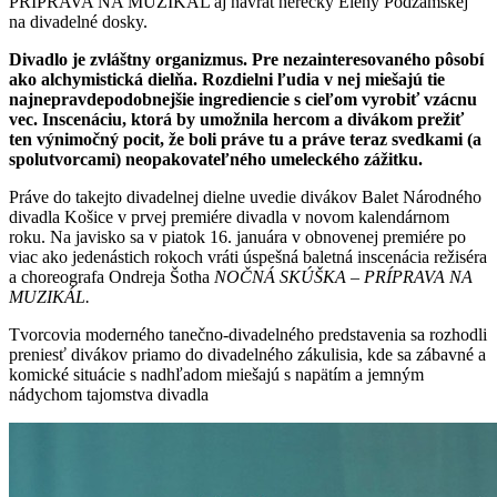
PRÍPRAVA NA MUZIKÁL aj návrat herečky Eleny Podzámskej
na divadelné dosky.
Divadlo je zvláštny organizmus. Pre nezainteresovaného pôsobí
ako alchymistická dielňa. Rozdielni ľudia v nej miešajú tie
najnepravdepodobnejšie ingrediencie s cieľom vyrobiť vzácnu
vec. Inscenáciu, ktorá by umožnila hercom a divákom prežiť
ten výnimočný pocit, že boli práve tu a práve teraz svedkami (a
spolutvorcami) neopakovateľného umeleckého zážitku.
Práve do takejto divadelnej dielne uvedie divákov Balet Národného
divadla Košice v prvej premiére divadla v novom kalendárnom
roku. Na javisko sa v piatok 16. januára v obnovenej premiére po
viac ako jedenástich rokoch vráti úspešná baletná inscenácia režiséra
a choreografa Ondreja Šotha
NOČNÁ SKÚŠKA – PRÍPRAVA NA
MUZIKÁL.
Tvorcovia moderného tanečno-divadelného predstavenia sa rozhodli
preniesť divákov priamo do divadelného zákulisia, kde sa zábavné a
komické situácie s nadhľadom miešajú s napätím a jemným
nádychom tajomstva divadla