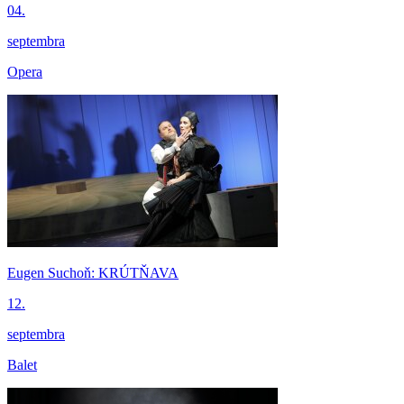
04.
septembra
Opera
Eugen Suchoň: KRÚTŇAVA
12.
septembra
Balet