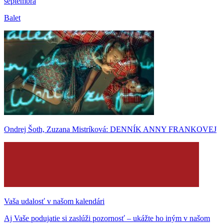
septembra
Balet
Ondrej Šoth, Zuzana Mistríková: DENNÍK ANNY FRANKOVEJ
Vaša udalosť v našom kalendári
Aj Vaše podujatie si zaslúži pozornosť – ukážte ho iným v našom