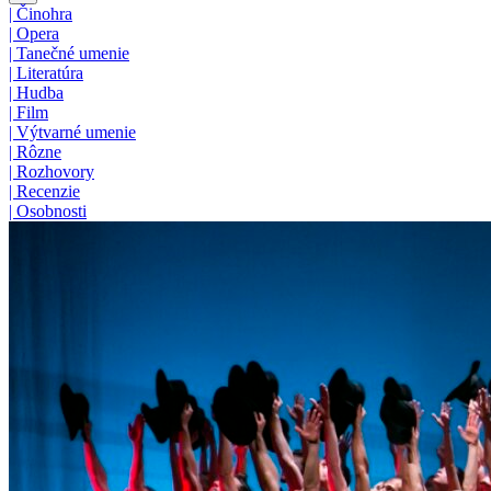
|
Činohra
|
Opera
|
Tanečné umenie
|
Literatúra
|
Hudba
|
Film
|
Výtvarné umenie
|
Rôzne
|
Rozhovory
|
Recenzie
|
Osobnosti