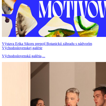
Výstava Erika Sikoru prepojí Botanickú záhradu s nádvorím
Východoslovenskej galérie
Východoslovenská galéria,...