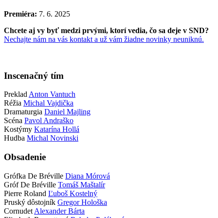
Premiéra:
7. 6. 2025
Chcete aj vy byť medzi prvými, ktorí vedia, čo sa deje v SND?
Nechajte nám na vás kontakt a už vám žiadne novinky neuniknú.
Inscenačný tím
Preklad
Anton Vantuch
Réžia
Michal Vajdička
Dramaturgia
Daniel Majling
Scéna
Pavol Andraško
Kostýmy
Katarína Hollá
Hudba
Michal Novinski
Obsadenie
Grófka De Bréville
Diana Mórová
Gróf De Bréville
Tomáš Maštalír
Pierre Roland
Ľuboš Kostelný
Pruský dôstojník
Gregor Hološka
Cornudet
Alexander Bárta