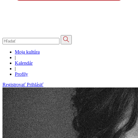
Moja kultúra
|
Kalendár
|
Profily
Registrovať
Prihlásiť