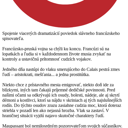
Spojenie viacerých dramatizácií poviedok slávneho francúzskeho
spisovateľa.
Francúzsko-pruská vojna sa chýli ku koncu. Francúzi sú na
lopatkách a ľudia si v každodennom živote musia zvykať na
kontroly a ustavičnú prítomnosť cudzích vojakov.
Jedného dňa nastúpi do vlaku smerujúceho do Calais pestrá zmes
ľudí – aristokrati, mešťania... a jedna prostitútka.
Niekto chce z prístavného mesta emigrovať, niekto doň ide za
blízkymi, iných tam čakajú príjemné dedičské povinnosti. Pred
našimi očami sa odkrývajú ich osudy, bolesti, nádeje, ale aj skrytí
démoni a kostlivci, ktorí sa nájdu v skriniach aj tých najslušnejších
rodín. Do týchto osudov zrazu zasiahne cudzia moc, ktorá doteraz
striehla v pozadí len ako nejasná hrozba. Vlak sa zastaví. V
hraničnej situácii vyjdú najavo skutočné charaktery ľudí.
Maupassant bol nemilosrdným pozorovateľom svojich súčasníkov.