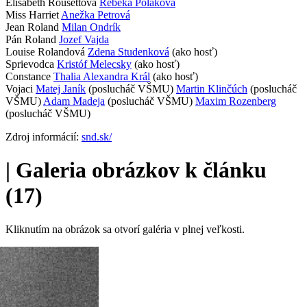
Elisabeth Rousettová
Rebeka Poláková
Miss Harriet
Anežka Petrová
Jean Roland
Milan Ondrík
Pán Roland
Jozef Vajda
Louise Rolandová
Zdena Studenková
(ako hosť)
Sprievodca
Kristóf Melecsky
(ako hosť)
Constance
Thalia Alexandra Král
(ako hosť)
Vojaci
Matej Janík
(poslucháč VŠMU)
Martin Klinčúch
(poslucháč
VŠMU)
Adam Madeja
(poslucháč VŠMU)
Maxim Rozenberg
(poslucháč VŠMU)
Zdroj informácií:
snd.sk/
|
Galeria obrázkov k článku
(17)
Kliknutím na obrázok sa otvorí galéria v plnej veľkosti.