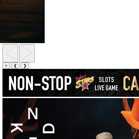
×
❮
❯