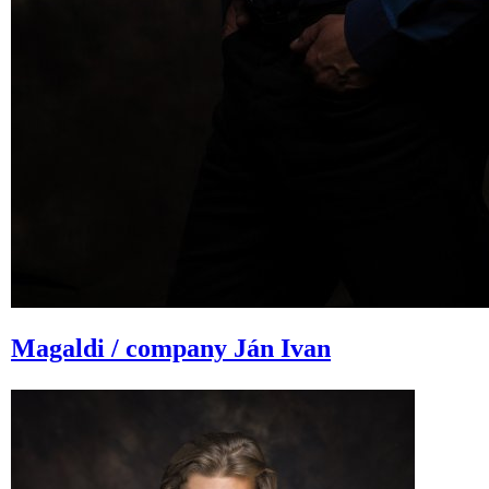
Magaldi / company
Ján Ivan