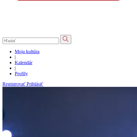
Moja kultúra
|
Kalendár
|
Profily
Registrovať
Prihlásiť