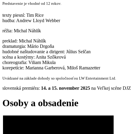
Predstavenie je vhodné od 12 rokov.
texty piesní: Tim Rice
hudba: Andrew Lloyd Webber
réžia: Michal Náhlík
preklad: Michal Náhlík
dramaturgia: Mário Drgoňa
hudobné naštudovanie a dirigent: Július Selčan
scéna a kostýmy: Anita Szőkeová
choreografia: Viliam Mikula
korepetície: Marianna Garberová, Miloš Ramazetter
Uvádzané na základe dohody so spoločnosťou LW Entertainment Ltd.
slovenská premiéra:
14. a 15. november 2025
na Veľkej scéne DJZ
Osoby a obsadenie