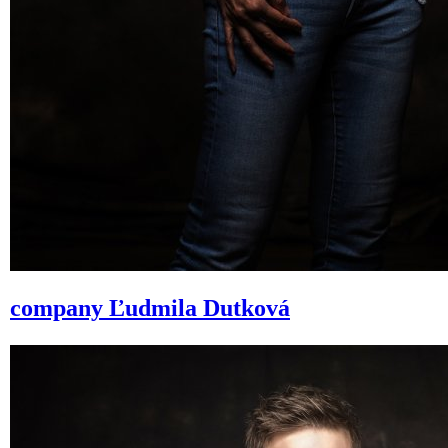
company
Ľudmila Dutková