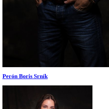
Perón
Boris Srník