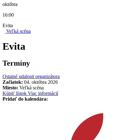
októbra
16:00
Evita
Veľká scéna
Evita
Termíny
Ostatné udalosti organizátora
Začiatok:
04. októbra 2026
Miesto:
Veľká scéna
Kúpiť lístok
Viac informácií
Pridať do kalendára: