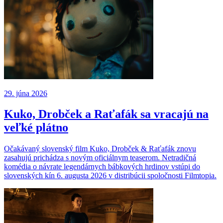
29. júna 2026
Kuko, Drobček a Raťafák sa vracajú na
veľké plátno
Očakávaný slovenský film Kuko, Drobček & Raťafák znovu
zasahujú prichádza s novým oficiálnym teaserom. Netradičná
komédia o návrate legendárnych bábkových hrdinov vstúpi do
slovenských kín 6. augusta 2026 v distribúcii spoločnosti Filmtopia.