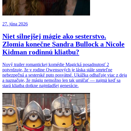
27. júna 2026
Niet silnejšej mágie ako sesterstvo.
Zlomia konečne Sandra Bullock a Nicole
Kidman rodinnú kliatbu?
Nový trailer romantickej komédie Magická posadnutosť 2
potvrdzuje, že v rodine Owensových je láska stále smrteľne
nebezpečná a sesterské puto posvätné. Ukážka odhaľuje viac z deja
a naznačuje, že mágiu nemožno len tak umlčať — najmä keď sa
stará kliatba dotkne najmladšej generácie.