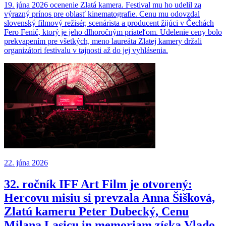
19. júna 2026 ocenenie Zlatá kamera. Festival mu ho udelil za
výrazný prínos pre oblasť kinematografie. Cenu mu odovzdal
slovenský filmový režisér, scenárista a producent žijúci v Čechách
Fero Fenič, ktorý je jeho dlhoročným priateľom. Udelenie ceny bolo
prekvapením pre všetkých, meno laureáta Zlatej kamery držali
organizátori festivalu v tajnosti až do jej vyhlásenia.
22. júna 2026
32. ročník IFF Art Film je otvorený:
Hercovu misiu si prevzala Anna Šišková,
Zlatú kameru Peter Dubecký, Cenu
Milana Lasicu in memoriam získa Vlado