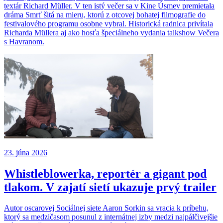
textár Richard Müller. V ten istý večer sa v Kine Úsmev premietala
dráma Smrť šitá na mieru, ktorú z otcovej bohatej filmografie do
festivalového programu osobne vybral. Historická radnica privítala
Richarda Müllera aj ako hosťa špeciálneho vydania talkshow Večera
s Havranom.
23. júna 2026
Whistleblowerka, reportér a gigant pod
tlakom. V zajatí sietí ukazuje prvý trailer
Autor oscarovej Sociálnej siete Aaron Sorkin sa vracia k príbehu,
ktorý sa medzičasom posunul z internátnej izby medzi najpálčivejšie