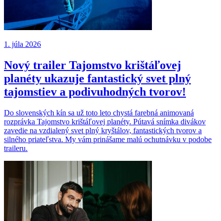
1. júla 2026
Nový trailer Tajomstvo krištáľovej
planéty ukazuje fantastický svet plný
tajomstiev a podivuhodných tvorov!
Do slovenských kín sa už toto leto chystá farebná animovaná
rozprávka Tajomstvo krištáľovej planéty. Pútavá snímka divákov
zavedie na vzdialený svet plný kryštálov, fantastických tvorov a
silného priateľstva. My vám prinášame malú ochutnávku v podobe
traileru.