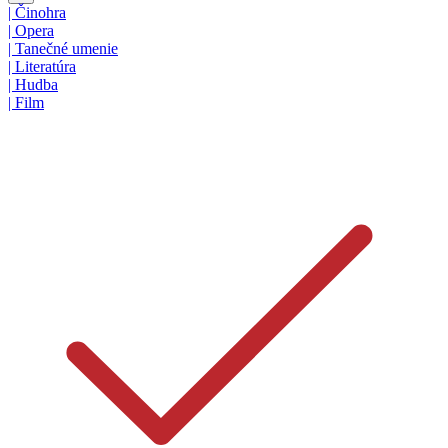
|
Činohra
|
Opera
|
Tanečné umenie
|
Literatúra
|
Hudba
|
Film