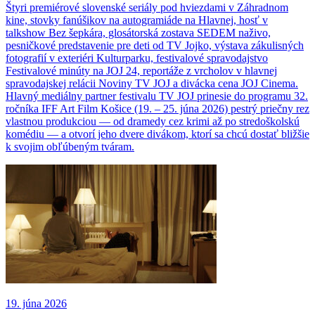
Štyri premiérové slovenské seriály pod hviezdami v Záhradnom
kine, stovky fanúšikov na autogramiáde na Hlavnej, hosť v
talkshow Bez šepkára, glosátorská zostava SEDEM naživo,
pesničkové predstavenie pre deti od TV Jojko, výstava zákulisných
fotografií v exteriéri Kulturparku, festivalové spravodajstvo
Festivalové minúty na JOJ 24, reportáže z vrcholov v hlavnej
spravodajskej relácii Noviny TV JOJ a divácka cena JOJ Cinema.
Hlavný mediálny partner festivalu TV JOJ prinesie do programu 32.
ročníka IFF Art Film Košice (19. – 25. júna 2026) pestrý priečny rez
vlastnou produkciou — od dramedy cez krimi až po stredoškolskú
komédiu — a otvorí jeho dvere divákom, ktorí sa chcú dostať bližšie
k svojim obľúbeným tváram.
19. júna 2026