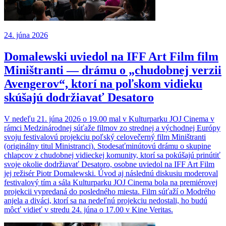
24. júna 2026
Domalewski uviedol na IFF Art Film film
Miništranti — drámu o „chudobnej verzii
Avengerov“, ktorí na poľskom vidieku
skúšajú dodržiavať Desatoro
V nedeľu 21. júna 2026 o 19.00 mal v Kulturparku JOJ Cinema v
rámci Medzinárodnej súťaže filmov zo strednej a východnej Európy
svoju festivalovú projekciu poľský celovečerný film Miništranti
(originálny titul Ministranci). Stodesaťminútovú drámu o skupine
chlapcov z chudobnej vidieckej komunity, ktorí sa pokúšajú prinútiť
svoje okolie dodržiavať Desatoro, osobne uviedol na IFF Art Film
jej režisér Piotr Domalewski. Úvod aj následnú diskusiu moderoval
festivalový tím a sála Kulturparku JOJ Cinema bola na premiérovej
projekcii vypredaná do posledného miesta. Film súťaží o Modrého
anjela a diváci, ktorí sa na nedeľnú projekciu nedostali, ho budú
môcť vidieť v stredu 24. júna o 17.00 v Kine Veritas.