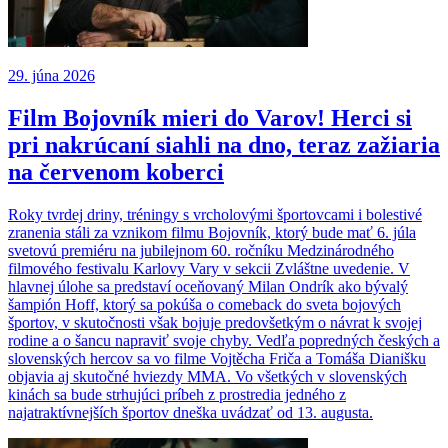
29. júna 2026
Film Bojovník mieri do Varov! Herci si
pri nakrúcaní siahli na dno, teraz zažiaria
na červenom koberci
Roky tvrdej driny, tréningy s vrcholovými športovcami i bolestivé
zranenia stáli za vznikom filmu Bojovník, ktorý bude mať 6. júla
svetovú premiéru na jubilejnom 60. ročníku Medzinárodného
filmového festivalu Karlovy Vary v sekcii Zvláštne uvedenie. V
hlavnej úlohe sa predstaví oceňovaný Milan Ondrík ako bývalý
šampión Hoff, ktorý sa pokúša o comeback do sveta bojových
športov, v skutočnosti však bojuje predovšetkým o návrat k svojej
rodine a o šancu napraviť svoje chyby. Vedľa popredných českých a
slovenských hercov sa vo filme Vojtěcha Friča a Tomáša Dianišku
objavia aj skutočné hviezdy MMA. Vo všetkých v slovenských
kinách sa bude strhujúci príbeh z prostredia jedného z
najatraktívnejších športov dneška uvádzať od 13. augusta.