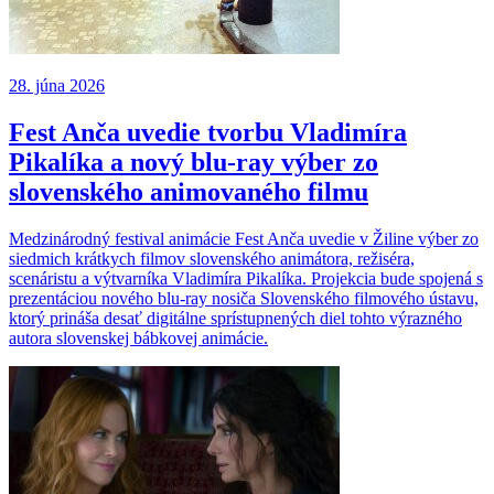
28. júna 2026
Fest Anča uvedie tvorbu Vladimíra
Pikalíka a nový blu-ray výber zo
slovenského animovaného filmu
Medzinárodný festival animácie Fest Anča uvedie v Žiline výber zo
siedmich krátkych filmov slovenského animátora, režiséra,
scenáristu a výtvarníka Vladimíra Pikalíka. Projekcia bude spojená s
prezentáciou nového blu-ray nosiča Slovenského filmového ústavu,
ktorý prináša desať digitálne sprístupnených diel tohto výrazného
autora slovenskej bábkovej animácie.