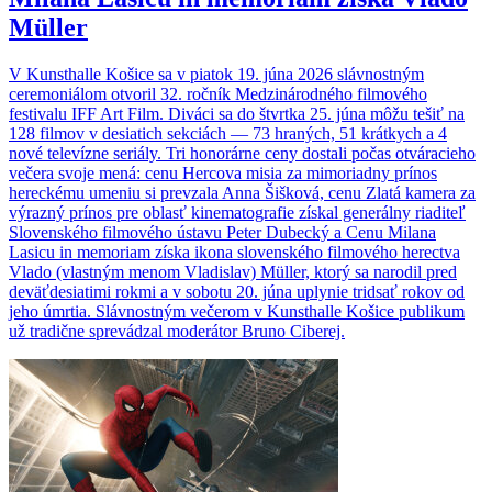
Müller
V Kunsthalle Košice sa v piatok 19. júna 2026 slávnostným
ceremoniálom otvoril 32. ročník Medzinárodného filmového
festivalu IFF Art Film. Diváci sa do štvrtka 25. júna môžu tešiť na
128 filmov v desiatich sekciách — 73 hraných, 51 krátkych a 4
nové televízne seriály. Tri honorárne ceny dostali počas otváracieho
večera svoje mená: cenu Hercova misia za mimoriadny prínos
hereckému umeniu si prevzala Anna Šišková, cenu Zlatá kamera za
výrazný prínos pre oblasť kinematografie získal generálny riaditeľ
Slovenského filmového ústavu Peter Dubecký a Cenu Milana
Lasicu in memoriam získa ikona slovenského filmového herectva
Vlado (vlastným menom Vladislav) Müller, ktorý sa narodil pred
deväťdesiatimi rokmi a v sobotu 20. júna uplynie tridsať rokov od
jeho úmrtia. Slávnostným večerom v Kunsthalle Košice publikum
už tradične sprevádzal moderátor Bruno Ciberej.