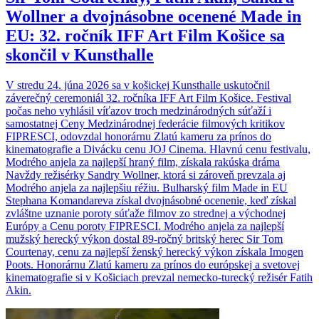
Wollner a dvojnásobne ocenené Made in
EU: 32. ročník IFF Art Film Košice sa
skončil v Kunsthalle
V stredu 24. júna 2026 sa v košickej Kunsthalle uskutočnil
záverečný ceremoniál 32. ročníka IFF Art Film Košice. Festival
počas neho vyhlásil víťazov troch medzinárodných súťaží i
samostatnej Ceny Medzinárodnej federácie filmových kritikov
FIPRESCI, odovzdal honorárnu Zlatú kameru za prínos do
kinematografie a Divácku cenu JOJ Cinema. Hlavnú cenu festivalu,
Modrého anjela za najlepší hraný film, získala rakúska dráma
Navždy režisérky Sandry Wollner, ktorá si zároveň prevzala aj
Modrého anjela za najlepšiu réžiu. Bulharský film Made in EU
Stephana Komandareva získal dvojnásobné ocenenie, keď získal
zvláštne uznanie poroty súťaže filmov zo strednej a východnej
Európy a Cenu poroty FIPRESCI. Modrého anjela za najlepší
mužský herecký výkon dostal 89-ročný britský herec Sir Tom
Courtenay, cenu za najlepší ženský herecký výkon získala Imogen
Poots. Honorárnu Zlatú kameru za prínos do európskej a svetovej
kinematografie si v Košiciach prevzal nemecko-turecký režisér Fatih
Akin.