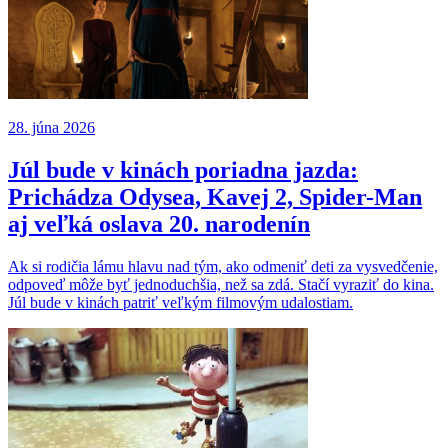
28. júna 2026
Júl bude v kinách poriadna jazda:
Prichádza Odysea, Kavej 2, Spider-Man
aj veľká oslava 20. narodenín
Ak si rodičia lámu hlavu nad tým, ako odmeniť deti za vysvedčenie,
odpoveď môže byť jednoduchšia, než sa zdá. Stačí vyraziť do kina.
Júl bude v kinách patriť veľkým filmovým udalostiam.