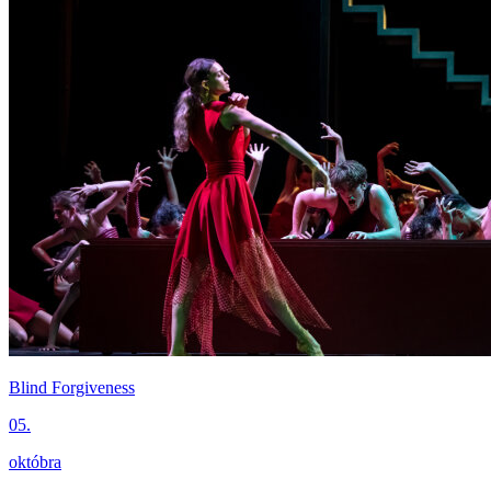
Blind Forgiveness
05.
októbra