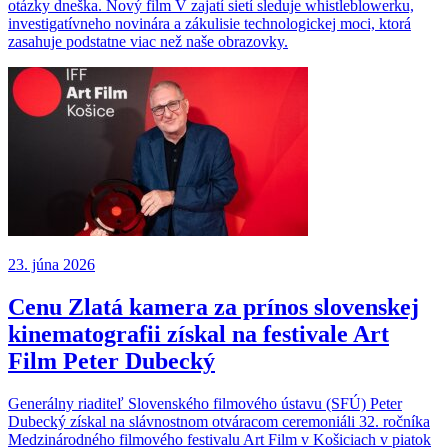
otázky dneška. Nový film V zajatí sietí sleduje whistleblowerku,
investigatívneho novinára a zákulisie technologickej moci, ktorá
zasahuje podstatne viac než naše obrazovky.
23. júna 2026
Cenu Zlatá kamera za prínos slovenskej
kinematografii získal na festivale Art
Film Peter Dubecký
Generálny riaditeľ Slovenského filmového ústavu (SFÚ) Peter
Dubecký získal na slávnostnom otváracom ceremoniáli 32. ročníka
Medzinárodného filmového festivalu Art Film v Košiciach v piatok