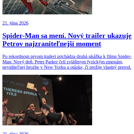
21. júna 2026
Spider-Man sa mení. Nový trailer ukazuje
Petrov najzraniteľnejší moment
Po rekordnom prvom traileri prichádza druhá ukážka k filmu Spider-
Man: Nový deň. Peter Parker čelí zvláštnym fyzickým zmenám,
neviditeľnej hrozbe v New Yorku a otázke, či prežije vlastný prerod.
21. júna 2026