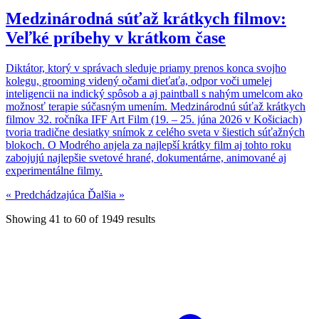
Medzinárodná súťaž krátkych filmov:
Veľké príbehy v krátkom čase
Diktátor, ktorý v správach sleduje priamy prenos konca svojho
kolegu, grooming videný očami dieťaťa, odpor voči umelej
inteligencii na indický spôsob a aj paintball s nahým umelcom ako
možnosť terapie súčasným umením. Medzinárodnú súťaž krátkych
filmov 32. ročníka IFF Art Film (19. – 25. júna 2026 v Košiciach)
tvoria tradične desiatky snímok z celého sveta v šiestich súťažných
blokoch. O Modrého anjela za najlepší krátky film aj tohto roku
zabojujú najlepšie svetové hrané, dokumentárne, animované aj
experimentálne filmy.
« Predchádzajúca
Ďalšia »
Showing
41
to
60
of
1949
results