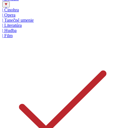
|
Činohra
|
Opera
|
Tanečné umenie
|
Literatúra
|
Hudba
|
Film