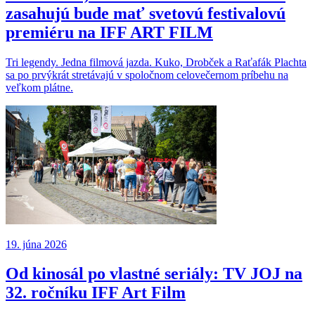
zasahujú bude mať svetovú festivalovú
premiéru na IFF ART FILM
Tri legendy. Jedna filmová jazda. Kuko, Drobček a Raťafák Plachta
sa po prvýkrát stretávajú v spoločnom celovečernom príbehu na
veľkom plátne.
19. júna 2026
Od kinosál po vlastné seriály: TV JOJ na
32. ročníku IFF Art Film