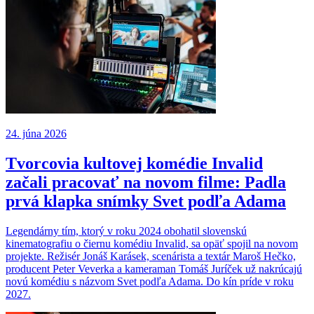
24. júna 2026
Tvorcovia kultovej komédie Invalid
začali pracovať na novom filme: Padla
prvá klapka snímky Svet podľa Adama
Legendárny tím, ktorý v roku 2024 obohatil slovenskú
kinematografiu o čiernu komédiu Invalid, sa opäť spojil na novom
projekte. Režisér Jonáš Karásek, scenárista a textár Maroš Hečko,
producent Peter Veverka a kameraman Tomáš Juríček už nakrúcajú
novú komédiu s názvom Svet podľa Adama. Do kín príde v roku
2027.