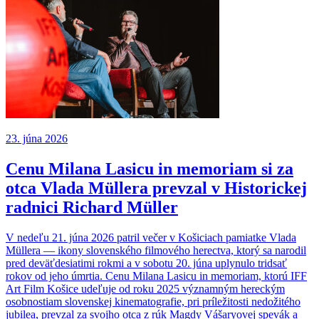
23. júna 2026
Cenu Milana Lasicu in memoriam si za
otca Vlada Müllera prevzal v Historickej
radnici Richard Müller
V nedeľu 21. júna 2026 patril večer v Košiciach pamiatke Vlada
Müllera — ikony slovenského filmového herectva, ktorý sa narodil
pred deväťdesiatimi rokmi a v sobotu 20. júna uplynulo tridsať
rokov od jeho úmrtia. Cenu Milana Lasicu in memoriam, ktorú IFF
Art Film Košice udeľuje od roku 2025 významným hereckým
osobnostiam slovenskej kinematografie, pri príležitosti nedožitého
jubilea, prevzal za svojho otca z rúk Magdy Vášaryovej spevák a