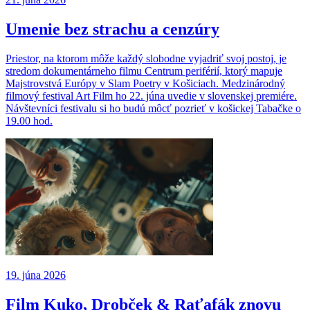
Umenie bez strachu a cenzúry
Priestor, na ktorom môže každý slobodne vyjadriť svoj postoj, je
stredom dokumentárneho filmu Centrum periférií, ktorý mapuje
Majstrovstvá Európy v Slam Poetry v Košiciach. Medzinárodný
filmový festival Art Film ho 22. júna uvedie v slovenskej premiére.
Návštevníci festivalu si ho budú môcť pozrieť v košickej Tabačke o
19.00 hod.
19. júna 2026
Film Kuko, Drobček & Raťafák znovu