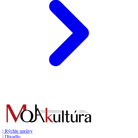
|
Rýchle správy
|
Divadlo