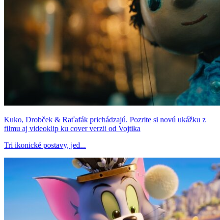
Kuko, Drobček & Raťafák prichádzajú. Pozrite si novú ukážku z
filmu aj videoklip ku cover verzii od Vojtika
Tri ikonické postavy, jed...