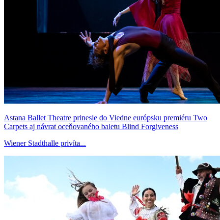
Astana Ballet Theatre prinesie do Viedne európsku premiéru Two
Carpets aj návrat oceňovaného baletu Blind Forgiveness
Wiener Stadthalle privíta...