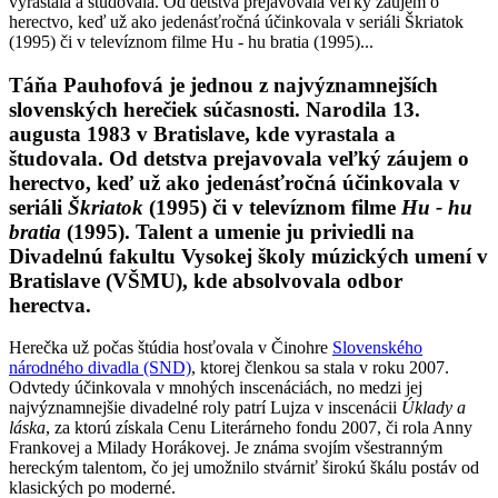
vyrastala a študovala. Od detstva prejavovala veľký záujem o
herectvo, keď už ako jedenásťročná účinkovala v seriáli Škriatok
(1995) či v televíznom filme Hu - hu bratia (1995)...
Táňa Pauhofová je jednou z najvýznamnejších
slovenských herečiek súčasnosti. Narodila 13.
augusta 1983 v Bratislave, kde vyrastala a
študovala. Od detstva prejavovala veľký záujem o
herectvo, keď už ako jedenásťročná účinkovala v
seriáli
Škriatok
(1995) či v televíznom filme
Hu - hu
bratia
(1995). Talent a umenie ju priviedli na
Divadelnú fakultu Vysokej školy múzických umení v
Bratislave (VŠMU), kde absolvovala odbor
herectva.
Herečka už počas štúdia hosťovala v Činohre
Slovenského
národného divadla (SND)
, ktorej členkou sa stala v roku 2007.
Odvtedy účinkovala v mnohých inscenáciách, no medzi jej
najvýznamnejšie divadelné roly patrí Lujza v inscenácii
Úklady a
láska
, za ktorú získala Cenu Literárneho fondu 2007, či rola Anny
Frankovej a Milady Horákovej. Je známa svojím všestranným
hereckým talentom, čo jej umožnilo stvárniť širokú škálu postáv od
klasických po moderné.