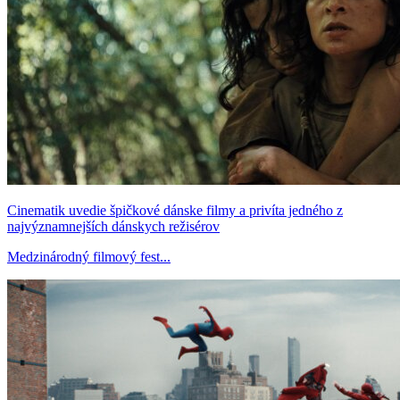
Cinematik uvedie špičkové dánske filmy a privíta jedného z
najvýznamnejších dánskych režisérov
Medzinárodný filmový fest...