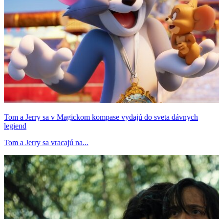
Tom a Jerry sa v Magickom kompase vydajú do sveta dávnych
legiend
Tom a Jerry sa vracajú na...