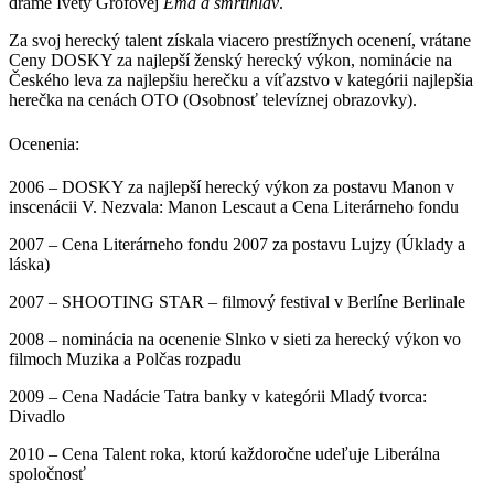
dráme Ivety Grófovej
Ema a smrtihlav
.
Za svoj herecký talent získala viacero prestížnych ocenení, vrátane
Ceny DOSKY za najlepší ženský herecký výkon, nominácie na
Českého leva za najlepšiu herečku a víťazstvo v kategórii najlepšia
herečka na cenách OTO (Osobnosť televíznej obrazovky).
Ocenenia:
2006 – DOSKY za najlepší herecký výkon za postavu Manon v
inscenácii V. Nezvala: Manon Lescaut a Cena Literárneho fondu
2007 – Cena Literárneho fondu 2007 za postavu Lujzy (Úklady a
láska)
2007 – SHOOTING STAR – filmový festival v Berlíne Berlinale
2008 – nominácia na ocenenie Slnko v sieti za herecký výkon vo
filmoch Muzika a Polčas rozpadu
2009 – Cena Nadácie Tatra banky v kategórii Mladý tvorca:
Divadlo
2010 – Cena Talent roka, ktorú každoročne udeľuje Liberálna
spoločnosť