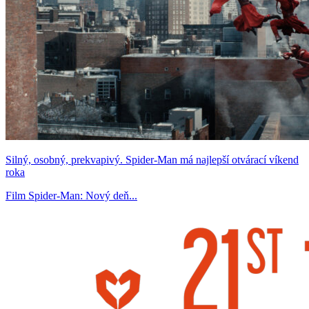
Silný, osobný, prekvapivý. Spider-Man má najlepší otvárací víkend
roka
Film Spider-Man: Nový deň...