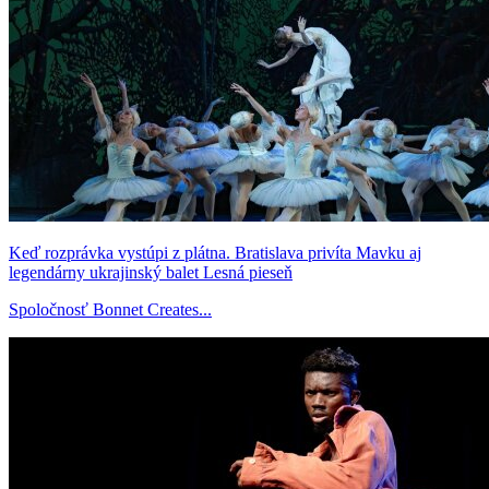
Keď rozprávka vystúpi z plátna. Bratislava privíta Mavku aj
legendárny ukrajinský balet Lesná pieseň
Spoločnosť Bonnet Creates...