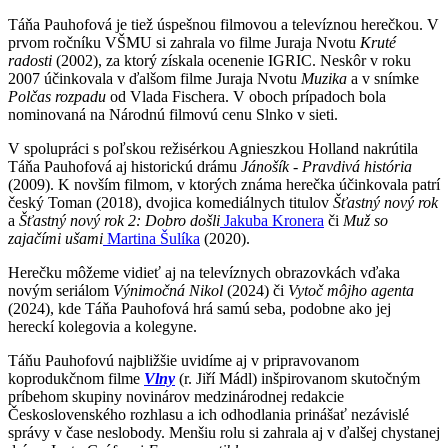
Táňa Pauhofová je tiež úspešnou filmovou a televíznou herečkou. V
prvom ročníku VŠMU si zahrala vo filme Juraja Nvotu
Kruté
radosti
(2002), za ktorý získala ocenenie IGRIC. Neskôr v roku
2007 účinkovala v ďalšom filme Juraja Nvotu
Muzika
a v snímke
Polčas rozpadu
od Vlada Fischera. V oboch prípadoch bola
nominovaná na Národnú filmovú cenu Slnko v sieti.
V spolupráci s poľskou režisérkou Agnieszkou Holland nakrútila
Táňa Pauhofová aj historickú drámu
Jánošík - Pravdivá história
(2009). K novším filmom, v ktorých známa herečka účinkovala patrí
český Toman (2018), dvojica komediálnych titulov
Šťastný nový rok
a
Šťastný nový rok 2: Dobro došli
Jakuba Kronera
či
Muž so
zajačími ušami
Martina Šulíka
(2020).
Herečku môžeme vidieť aj na televíznych obrazovkách vďaka
novým seriálom
Výnimočná Nikol
(2024) či
Vytoč môjho agenta
(2024), kde Táňa Pauhofová hrá samú seba, podobne ako jej
hereckí kolegovia a kolegyne.
Táňu Pauhofovú najbližšie uvidíme aj v pripravovanom
koprodukčnom filme
Vlny
(r. Jiří Mádl) inšpirovanom skutočným
príbehom skupiny novinárov medzinárodnej redakcie
Československého rozhlasu a ich odhodlania prinášať nezávislé
správy v čase neslobody. Menšiu rolu si zahrala aj v ďalšej chystanej