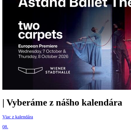
|
Vyberáme z nášho kalendára
Viac z kalendára
08.