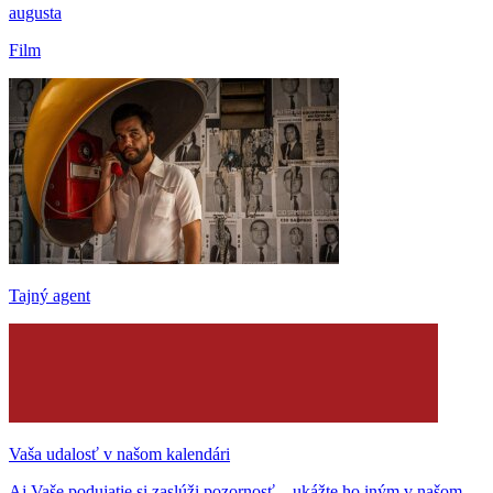
augusta
Film
Tajný agent
Vaša udalosť v našom kalendári
Aj Vaše podujatie si zaslúži pozornosť – ukážte ho iným v našom