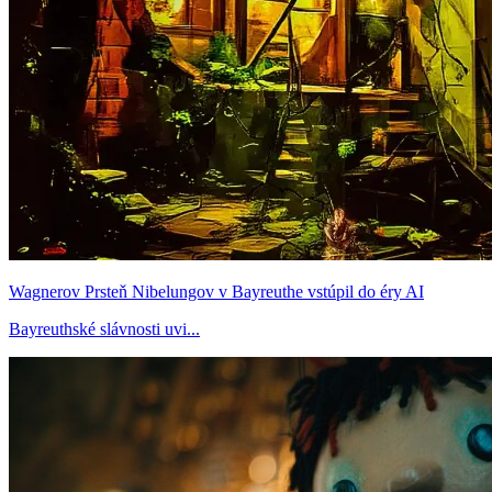
Wagnerov Prsteň Nibelungov v Bayreuthe vstúpil do éry AI
Bayreuthské slávnosti uvi...