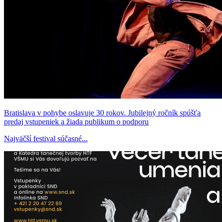
Bratislava v pohybe oslavuje 30 rokov. Jubilejný ročník spúšťa
predaj vstupeniek a žiada publikum o podporu
Najväčší festival súčasné...