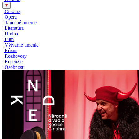
|
Činohra
|
Opera
|
Tanečné umenie
|
Literatúra
|
Hudba
|
Film
|
Výtvarné umenie
|
Rôzne
|
Rozhovory
|
Recenzie
|
Osobnosti