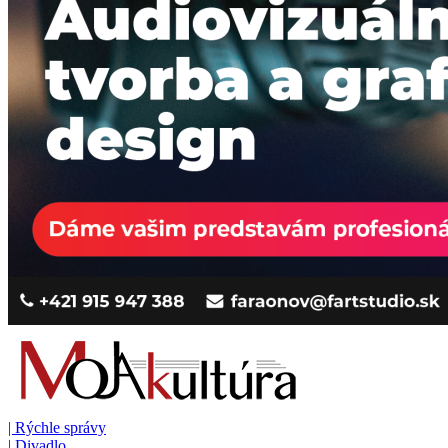
|
Rýchle správy
|
Divadlo