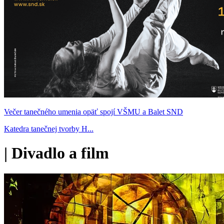
Večer tanečného umenia opäť spojí VŠMU a Balet SND
Katedra tanečnej tvorby H...
|
Divadlo a film