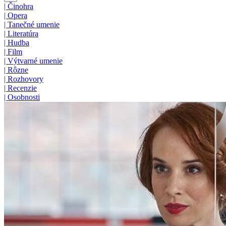
|
Činohra
|
Opera
|
Tanečné umenie
|
Literatúra
|
Hudba
|
Film
|
Výtvarné umenie
|
Rôzne
|
Rozhovory
|
Recenzie
|
Osobnosti