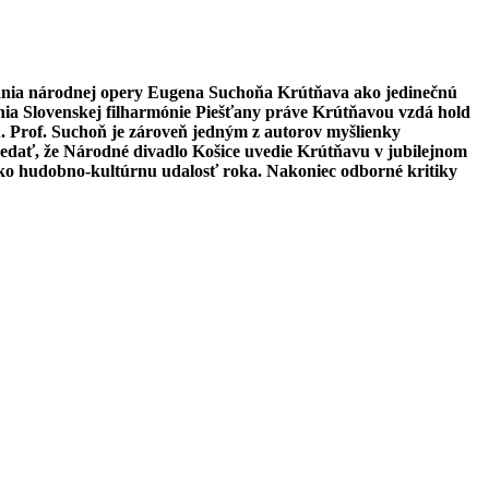
ovania národnej opery Eugena Suchoňa Krútňava ako jedinečnú
nia Slovenskej filharmónie Piešťany práve Krútňavou vzdá hold
u. Prof. Suchoň je zároveň jedným z autorov myšlienky
edať, že Národné divadlo Košice uvedie Krútňavu v jubilejnom
ako hudobno-kultúrnu udalosť roka. Nakoniec odborné kritiky