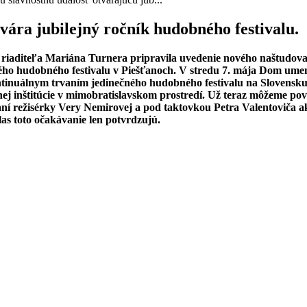
ára jubilejný ročník hudobného festivalu.
ho riaditeľa Mariána Turnera pripravila uvedenie nového naštud
ného hudobného festivalu v Piešťanoch. V stredu 7. mája Dom ume
kontinuálnym trvaním jedinečného hudobného festivalu na Slovensk
 inštitúcie v mimobratislavskom prostredí. Už teraz môžeme pov
aní režisérky Very Nemirovej a pod taktovkou Petra Valentoviča 
as toto očakávanie len potvrdzujú.