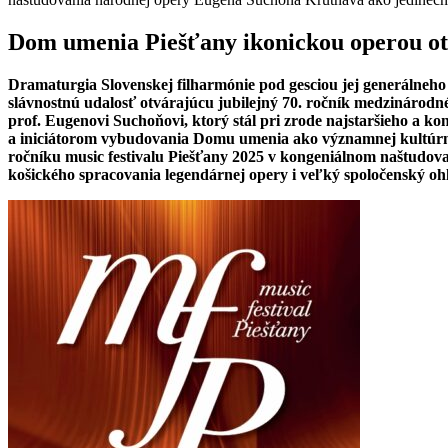
Dom umenia Piešťany ikonickou operou otv
Dramaturgia Slovenskej filharmónie pod gesciou jej generálne
slávnostnú udalosť otvárajúcu jubilejný 70. ročník medzinárod
prof. Eugenovi Suchoňovi, ktorý stál pri zrode najstaršieho a 
a iniciátorom vybudovania Domu umenia ako významnej kultúrnej
ročníku music festivalu Piešťany 2025 v kongeniálnom naštudov
košického spracovania legendárnej opery i veľký spoločenský ohl