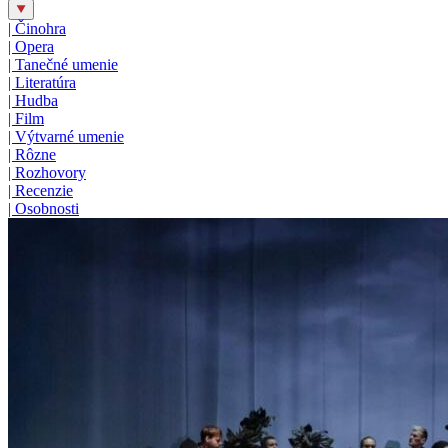
|
Činohra
|
Opera
|
Tanečné umenie
|
Literatúra
|
Hudba
|
Film
|
Výtvarné umenie
|
Rôzne
|
Rozhovory
|
Recenzie
|
Osobnosti