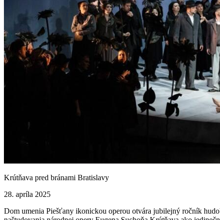
Krútňava pred bránami Bratislavy
28. apríla 2025
Dom umenia Piešťany ikonickou operou otvára jubilejný ročník hudobn
naštudovania národnej opery Eugena Suchoňa Krútňava ako jedinečnú 