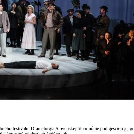
ého festivalu. Dramaturgia Slovenskej filharmónie pod gesciou jej ge
slávnostnú udalosť otvárajúcu jub...