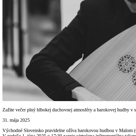
Zažite večer plný hlbokej duchovnej atmosféry a barokovej hudby v s
31. mája 2025
Východné Slovensko pravidelne ožíva barokovou hudbou v Malom (sl
V nedeľu 1. júna 2025 o 17:30 zaznie virtuózna inštrumentálna tali