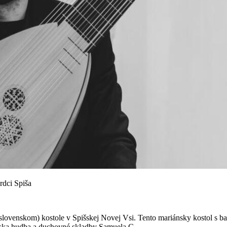
rdci Spiša
ovenskom) kostole v Spišskej Novej Vsi. Tento mariánsky kostol s b
anska hudba a duchovné skladby Samuela C...