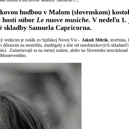
kovou hudbou v Malom (slovenskom) kostole
 hostí súbor
Le nuove musiche.
V nedeľu 1. 
é skladby Samuela Capricorna.
ý vedúcim je rodák zo Spišskej Novej Vsi -
Jakub Mitrík
, teorbista,
s dôrazom na monódiu, madrigaly a árie od ranobarokových skladateľov. 
lo). Zameriavajú sa na menej známe, alebo na Slovensku neuvádzané die
 Monteverdiho.