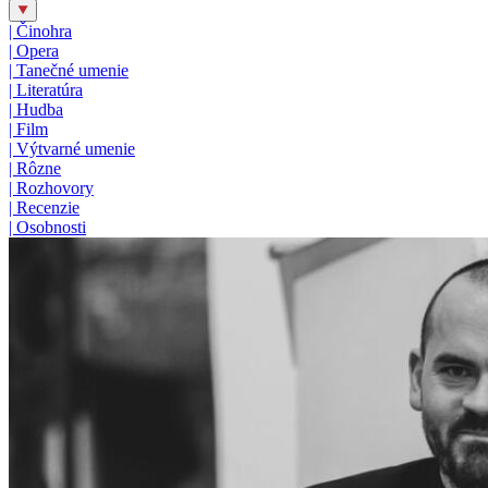
|
Činohra
|
Opera
|
Tanečné umenie
|
Literatúra
|
Hudba
|
Film
|
Výtvarné umenie
|
Rôzne
|
Rozhovory
|
Recenzie
|
Osobnosti