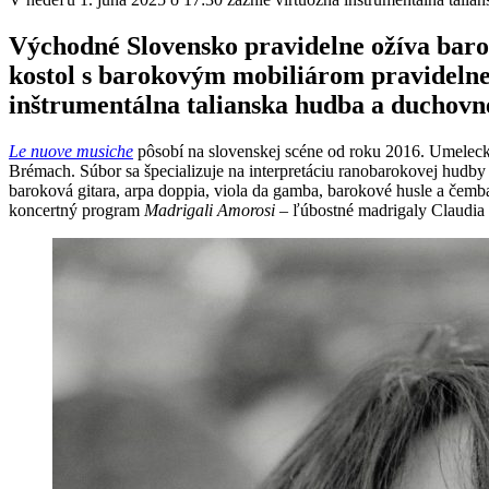
Východné Slovensko pravidelne ožíva baro
kostol s barokovým mobiliárom pravidelne
inštrumentálna talianska hudba a duchovn
Le nuove musiche
pôsobí na slovenskej scéne od roku 2016. Umeleck
Brémach. Súbor sa špecializuje na interpretáciu ranobarokovej hudby 
baroková gitara, arpa doppia, viola da gamba, barokové husle a čemba
koncertný program
Madrigali Amorosi
– ľúbostné madrigaly Claudia