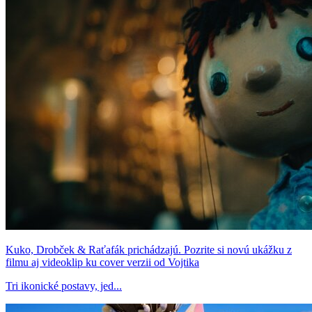
Kuko, Drobček & Raťafák prichádzajú. Pozrite si novú ukážku z
filmu aj videoklip ku cover verzii od Vojtika
Tri ikonické postavy, jed...