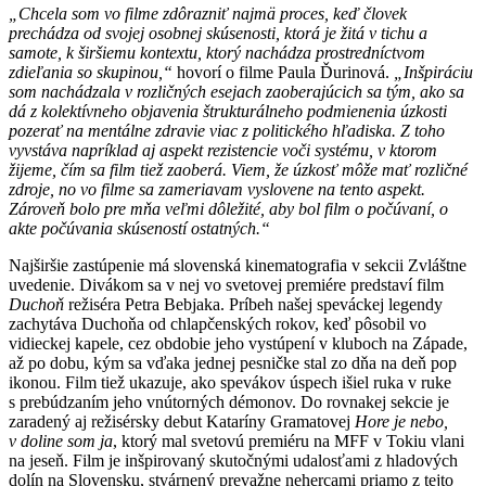
„Chcela som vo filme zdôrazniť najmä proces, keď človek
prechádza od svojej osobnej skúsenosti, ktorá je žitá v tichu a
samote, k širšiemu kontextu, ktorý nachádza prostredníctvom
zdieľania so skupinou,“
hovorí o filme Paula Ďurinová.
„Inšpiráciu
som nachádzala v rozličných esejach zaoberajúcich sa tým, ako sa
dá z kolektívneho objavenia štrukturálneho podmienenia úzkosti
pozerať na mentálne zdravie viac z politického hľadiska. Z toho
vyvstáva napríklad aj aspekt rezistencie voči systému, v ktorom
žijeme, čím sa film tiež zaoberá. Viem, že úzkosť môže mať rozličné
zdroje, no vo filme sa zameriavam vyslovene na tento aspekt.
Zároveň bolo pre mňa veľmi dôležité, aby bol film o počúvaní, o
akte počúvania skúseností ostatných.“
Najširšie zastúpenie má slovenská kinematografia v sekcii Zvláštne
uvedenie. Divákom sa v nej vo svetovej premiére predstaví film
Duchoň
režiséra Petra Bebjaka. Príbeh našej speváckej legendy
zachytáva Duchoňa od chlapčenských rokov, keď pôsobil vo
vidieckej kapele, cez obdobie jeho vystúpení v kluboch na Západe,
až po dobu, kým sa vďaka jednej pesničke stal zo dňa na deň pop
ikonou. Film tiež ukazuje, ako spevákov úspech išiel ruka v ruke
s prebúdzaním jeho vnútorných démonov. Do rovnakej sekcie je
zaradený aj režisérsky debut Kataríny Gramatovej
Hore je nebo,
v doline som ja
, ktorý mal svetovú premiéru na MFF v Tokiu vlani
na jeseň. Film
je inšpirovaný skutočnými udalosťami z hladových
dolín na Slovensku, stvárnený prevažne nehercami priamo z tejto