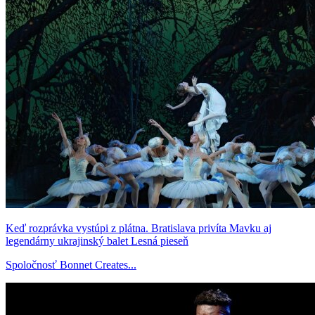
Keď rozprávka vystúpi z plátna. Bratislava privíta Mavku aj
legendárny ukrajinský balet Lesná pieseň
Spoločnosť Bonnet Creates...