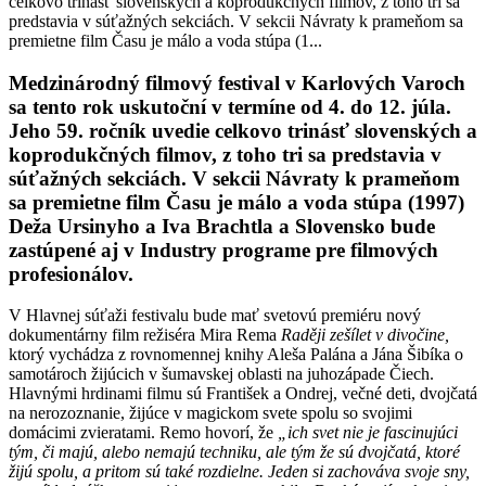
celkovo trinásť slovenských a koprodukčných filmov, z toho tri sa
predstavia v súťažných sekciách. V sekcii Návraty k prameňom sa
premietne film Času je málo a voda stúpa (1...
Medzinárodný filmový festival v Karlových Varoch
sa tento rok uskutoční v termíne od 4. do 12. júla.
Jeho 59. ročník uvedie celkovo trinásť slovenských a
koprodukčných filmov, z toho tri sa predstavia v
súťažných sekciách. V sekcii Návraty k prameňom
sa premietne film Času je málo a voda stúpa (1997)
Deža Ursinyho a Iva Brachtla a Slovensko bude
zastúpené aj v Industry programe pre filmových
profesionálov.
V Hlavnej súťaži festivalu bude mať svetovú premiéru nový
dokumentárny film režiséra Mira Rema
Raději zešílet v divočine,
ktorý vychádza z rovnomennej knihy Aleša Palána a Jána Šibíka o
samotároch žijúcich v šumavskej oblasti na juhozápade Čiech.
Hlavnými hrdinami filmu sú František a Ondrej, večné deti, dvojčatá
na nerozoznanie, žijúce v magickom svete spolu so svojimi
domácimi zvieratami. Remo hovorí, že
„i
ch svet nie je fascinujúci
tým, či majú, alebo nemajú techniku, ale tým že sú dvojčatá, ktoré
žijú spolu, a pritom sú také rozdielne. Jeden si zachováva svoje sny,