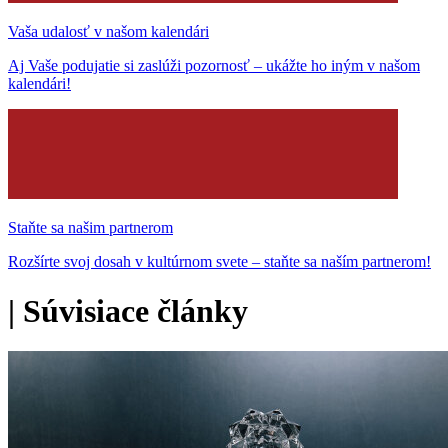
Vaša udalosť v našom kalendári
Aj Vaše podujatie si zaslúži pozornosť – ukážte ho iným v našom
kalendári!
Staňte sa našim partnerom
Rozšírte svoj dosah v kultúrnom svete – staňte sa naším partnerom!
|
Súvisiace články