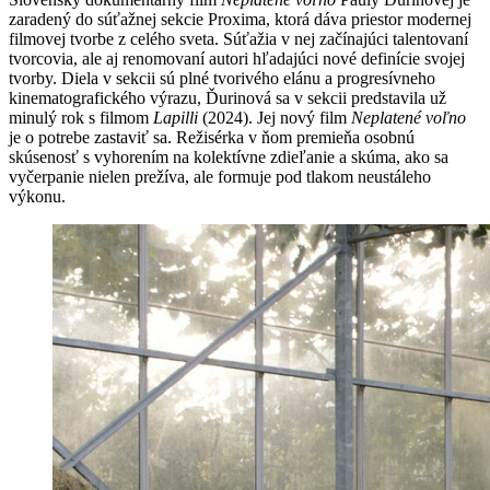
zaradený do súťažnej sekcie Proxima, ktorá dáva priestor modernej
filmovej tvorbe z celého sveta. Súťažia v nej začínajúci talentovaní
tvorcovia, ale aj renomovaní autori hľadajúci nové definície svojej
tvorby. Diela v sekcii sú plné tvorivého elánu a progresívneho
kinematografického výrazu, Ďurinová sa v sekcii predstavila už
minulý rok s filmom
Lapilli
(2024). Jej nový film
Neplatené voľno
je o potrebe zastaviť sa. Režisérka v ňom premieňa osobnú
skúsenosť s vyhorením na kolektívne zdieľanie a skúma, ako sa
vyčerpanie nielen prežíva, ale formuje pod tlakom neustáleho
výkonu.