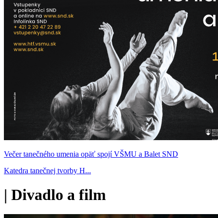
Večer tanečného umenia opäť spojí VŠMU a Balet SND
Katedra tanečnej tvorby H...
|
Divadlo a film