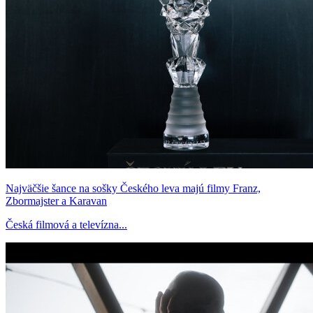
Najväčšie šance na sošky Českého leva majú filmy Franz,
Zbormajster a Karavan
Česká filmová a televízna...