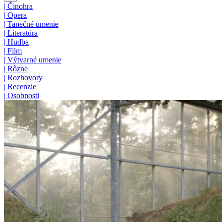
|
Činohra
|
Opera
|
Tanečné umenie
|
Literatúra
|
Hudba
|
Film
|
Výtvarné umenie
|
Rôzne
|
Rozhovory
|
Recenzie
|
Osobnosti