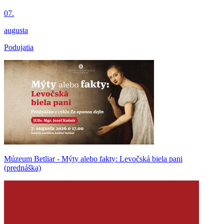
07.
augusta
Podujatia
Múzeum Betliar - Mýty alebo fakty: Levočská biela pani
(prednáška)