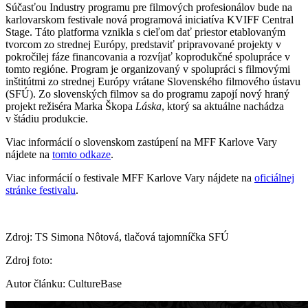
Súčasťou Industry programu pre filmových profesionálov bude na
karlovarskom festivale nová programová iniciatíva KVIFF Central
Stage. Táto platforma vznikla s cieľom dať priestor etablovaným
tvorcom zo strednej Európy, predstaviť pripravované projekty v
pokročilej fáze financovania a rozvíjať koprodukčné spolupráce v
tomto regióne. Program je organizovaný v spolupráci s filmovými
inštitútmi zo strednej Európy vrátane Slovenského filmového ústavu
(SFÚ). Zo slovenských filmov sa do programu zapojí nový hraný
projekt režiséra Marka Škopa
Láska
, ktorý sa aktuálne nachádza
v štádiu produkcie.
Viac informácií o slovenskom zastúpení na MFF Karlove Vary
nájdete na
tomto odkaze
.
Viac informácií o festivale MFF Karlove Vary nájdete na
oficiálnej
stránke festivalu
.
Zdroj: TS Simona Nôtová, tlačová tajomníčka SFÚ
Zdroj foto:
Autor článku: CultureBase