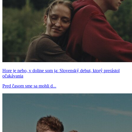
Hore je nebo, v doline som ja: Slovenský debut, ktorý prerástol
očakávania
Pred časom sme sa mohli d...