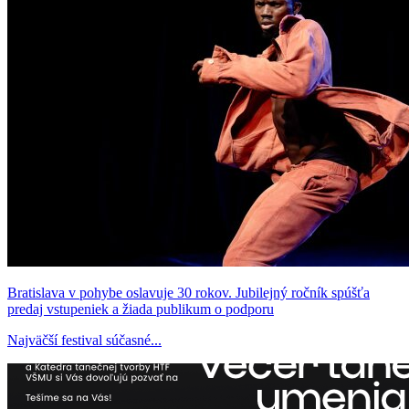
Bratislava v pohybe oslavuje 30 rokov. Jubilejný ročník spúšťa
predaj vstupeniek a žiada publikum o podporu
Najväčší festival súčasné...