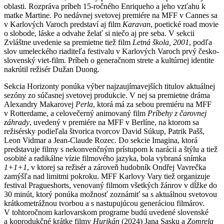
oblasti. Rozpráva príbeh 15-ročného Enriqueho a jeho vzťahu k
matke Martine. Po nedávnej svetovej premiére na MFF v Cannes sa
v Karlových Varoch predstaví aj film
Karavan
, poetické road movie
o slobode, láske a odvahe želať si niečo aj pre seba. V sekcii
Zvláštne uvedenie sa premietne tiež film
Letná škola, 2001
, podľa
slov umeleckého riaditeľa festivalu v Karlových Varoch prvý česko-
slovenský viet-film. Príbeh o generačnom strete a kultúrnej identite
nakrútil režisér Dužan Duong.
Sekcia Horizonty ponúka výber najzaujímavejších titulov aktuálnej
sezóny zo súčasnej svetovej produkcie. V nej sa premietne dráma
Alexandry Makarovej
Perla
, ktorá má za sebou premiéru na MFF
v Rotterdame, a celovečerný animovaný film
Príbehy z čarovnej
záhrady
, uvedený v premiére na MFF v Berlíne, na ktorom sa
režisérsky podieľala štvorica tvorcov David Súkup, Patrik Pašš,
Leon Vidmar a Jean-Claude Rozec. Do sekcie Imagina, ktorá
predstavuje filmy s nekonvenčným prístupom k narácii a štýlu a tiež
osobité a radikálne vízie filmového jazyka, bola vybraná snímka
1+1+1
, v ktorej sa režisér a zároveň hudobník Ondřej Vavrečka
zamýšľa nad limitmi pokroku. MFF Karlovy Vary tiež organizuje
festival Pragueshorts, venovaný filmom všetkých žánrov v dĺžke do
30 minút, ktorý ponúka možnosť zoznámiť sa s aktuálnou svetovou
krátkometrážnou tvorbou a s nastupujúcou generáciou filmárov.
V tohtoročnom karlovarskom programe budú uvedené slovenské
a koprodukčné krátke filmy
Hurikán
(2024) Jana Sasku a
Zomrela