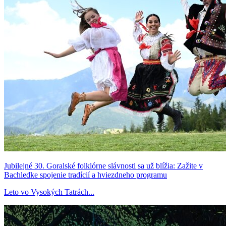
Jubilejné 30. Goralské folklórne slávnosti sa už blížia: Zažite v
Bachledke spojenie tradícií a hviezdneho programu
Leto vo Vysokých Tatrách...