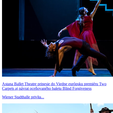
Astana Ballet Theatre prinesie do Viedne európsku premiéru Two
Carpets aj návrat oceňovaného baletu Blind Forgiveness
Wiener Stadthalle privíta...