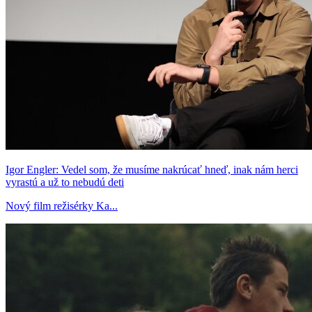
Igor Engler: Vedel som, že musíme nakrúcať hneď, inak nám herci
vyrastú a už to nebudú deti
Nový film režisérky Ka...