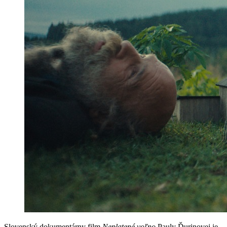
Slovenský dokumentárny film
Neplatené voľno
Pauly Ďurinovej je