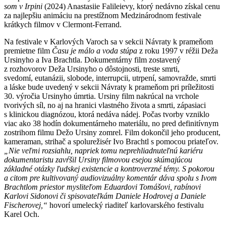
som v Irpini
(2024) Anastasiie Falileievy, ktorý nedávno získal cenu
za najlepšiu animáciu na prestížnom Medzinárodnom festivale
krátkych filmov v Clermont-Ferrand.
Na festivale v Karlových Varoch sa v sekcii Návraty k prameňom
premietne film
Času je málo a voda stúpa
z roku 1997 v réžii Deža
Ursinyho a Iva Brachtla. Dokumentárny film zostavený
z rozhovorov Deža Ursinyho o dôstojnosti, treste smrti,
svedomí, eutanázii, slobode, interrupcii, utrpení, samovražde, smrti
a láske bude uvedený v sekcii Návraty k prameňom pri príležitosti
30. výročia Ursinyho úmrtia. Ursiny film nakrúcal na vrchole
tvorivých síl, no aj na hranici vlastného života a smrti, zápasiaci
s klinickou diagnózou, ktorá nedáva nádej. Počas tvorby vzniklo
viac ako 38 hodín dokumentárneho materiálu, no pred definitívnym
zostrihom filmu Dežo Ursiny zomrel. Film dokončil jeho producent,
kameraman, strihač a spolurežisér Ivo Brachtl s pomocou priateľov.
„Nie veľmi rozsiahlu, napriek tomu neprehliadnuteľnú kariéru
dokumentaristu zavŕšil Ursiny filmovou esejou skúmajúcou
základné otázky ľudskej existencie a kontroverzné témy. S pokorou
a citom pre kultivovaný audiovizuálny komentár dáva spolu s Ivom
Brachtlom priestor mysliteľom Eduardovi Tomášovi, rabínovi
Karlovi Sidonovi či spisovateľkám Daniele Hodrovej a Daniele
Fischerovej,“
hovorí umelecký riaditeľ karlovarského festivalu
Karel Och.