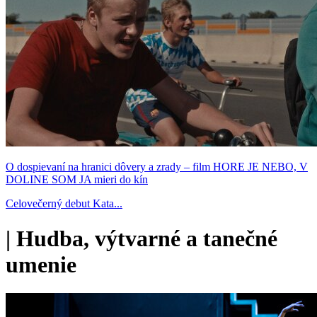
O dospievaní na hranici dôvery a zrady – film HORE JE NEBO, V
DOLINE SOM JA mieri do kín
Celovečerný debut Kata...
|
Hudba, výtvarné a tanečné
umenie