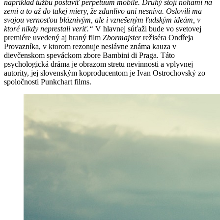
napríklad túžbu postaviť perpetuum mobile. Druhý stojí nohami na
zemi a to až do takej miery, že zdanlivo ani nesníva. Oslovili ma
svojou vernosťou bláznivým, ale i vznešeným ľudským ideám, v
ktoré nikdy neprestali veriť.“
V hlavnej súťaži bude vo svetovej
premiére uvedený aj hraný film
Zbormajster
režiséra Ondřeja
Provazníka, v ktorom rezonuje neslávne známa kauza v
dievčenskom speváckom zbore Bambini di Praga. Táto
psychologická dráma je obrazom stretu nevinnosti a vplyvnej
autority, jej slovenským koproducentom je Ivan Ostrochovský zo
spoločnosti Punkchart films.