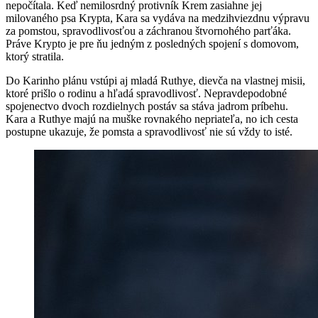
nepočítala. Keď nemilosrdný protivník Krem zasiahne jej
milovaného psa Krypta, Kara sa vydáva na medzihviezdnu výpravu
za pomstou, spravodlivosťou a záchranou štvornohého parťáka.
Práve Krypto je pre ňu jedným z posledných spojení s domovom,
ktorý stratila.
Do Karinho plánu vstúpi aj mladá Ruthye, dievča na vlastnej misii,
ktoré prišlo o rodinu a hľadá spravodlivosť. Nepravdepodobné
spojenectvo dvoch rozdielnych postáv sa stáva jadrom príbehu.
Kara a Ruthye majú na muške rovnakého nepriateľa, no ich cesta
postupne ukazuje, že pomsta a spravodlivosť nie sú vždy to isté.