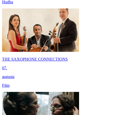
Hudba
THE SAXOPHONE CONNECTIONS
07.
augusta
Film