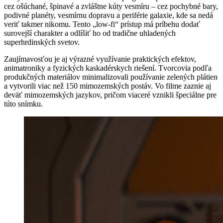
cez ošúchané, špinavé a zvláštne kúty vesmíru – cez pochybné bary,
podivné planéty, vesmírnu dopravu a periférie galaxie, kde sa nedá
veriť takmer nikomu. Tento „low-fi“ prístup má príbehu dodať
surovejší charakter a odlíšiť ho od tradične uhladených
superhrdinských svetov.
Zaujímavosťou je aj výrazné využívanie praktických efektov,
animatroniky a fyzických kaskadérskych riešení. Tvorcovia podľa
produkčných materiálov minimalizovali používanie zelených plátien
a vytvorili viac než 150 mimozemských postáv. Vo filme zaznie aj
deväť mimozemských jazykov, pričom viaceré vznikli špeciálne pre
túto snímku.