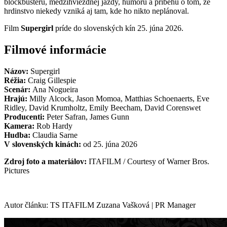
blockbusteru, medzihviezdnej jazdy, humoru a príbehu o tom, že
hrdinstvo niekedy vzniká aj tam, kde ho nikto neplánoval.
Film
Supergirl
príde do slovenských kín 25. júna 2026.
Filmové informácie
Názov:
Supergirl
Réžia:
Craig Gillespie
Scenár:
Ana Nogueira
Hrajú:
Milly Alcock, Jason Momoa, Matthias Schoenaerts, Eve
Ridley, David Krumholtz, Emily Beecham, David Corenswet
Producenti:
Peter Safran, James Gunn
Kamera:
Rob Hardy
Hudba:
Claudia Sarne
V slovenských kinách:
od 25. júna 2026
Zdroj foto a materiálov:
ITAFILM / Courtesy of Warner Bros.
Pictures
Autor článku: TS ITAFILM Zuzana Vašková | PR Manager