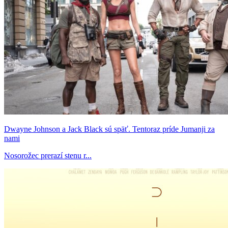
Dwayne Johnson a Jack Black sú späť. Tentoraz príde Jumanji za
nami
Nosorožec prerazí stenu r...