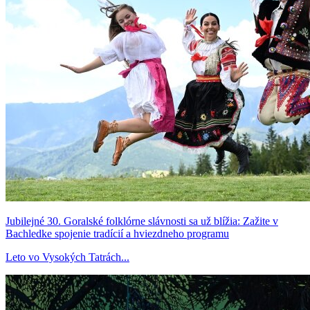
Jubilejné 30. Goralské folklórne slávnosti sa už blížia: Zažite v
Bachledke spojenie tradícií a hviezdneho programu
Leto vo Vysokých Tatrách...