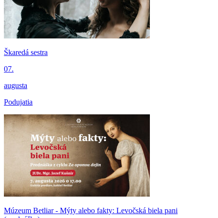
Škaredá sestra
07.
augusta
Podujatia
Múzeum Betliar - Mýty alebo fakty: Levočská biela pani