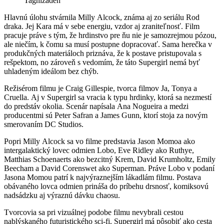
Taghizadeh
Hlavnú úlohu stvárnila Milly Alcock, známa aj zo seriálu Rod
draka. Jej Kara má v sebe energiu, vzdor aj zraniteľnosť. Film
pracuje práve s tým, že hrdinstvo pre ňu nie je samozrejmou pózou,
ale niečím, k čomu sa musí postupne dopracovať. Sama herečka v
produkčných materiáloch priznáva, že k postave pristupovala s
rešpektom, no zároveň s vedomím, že táto Supergirl nemá byť
uhladeným ideálom bez chýb.
Režisérom filmu je Craig Gillespie, tvorca filmov Ja, Tonya a
Cruella. Aj v Supergirl sa vracia k typu hrdinky, ktorá sa nezmestí
do predstáv okolia. Scenár napísala Ana Nogueira a medzi
producentmi sú Peter Safran a James Gunn, ktorí stoja za novým
smerovaním DC Studios.
Popri Milly Alcock sa vo filme predstavia Jason Momoa ako
intergalaktický lovec odmien Lobo, Eve Ridley ako Ruthye,
Matthias Schoenaerts ako bezcitný Krem, David Krumholtz, Emily
Beecham a David Corenswet ako Superman. Práve Lobo v podaní
Jasona Momou patrí k najvýraznejším lákadlám filmu. Postava
obávaného lovca odmien prináša do príbehu drsnosť, komiksovú
nadsádzku aj výraznú dávku chaosu.
Tvorcovia sa pri vizuálnej podobe filmu nevybrali cestou
nablýskaného futuristického sci-fi. Supergirl má pôsobiť ako cesta