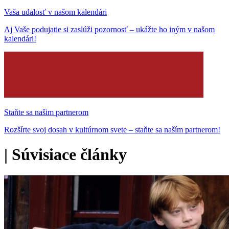
Vaša udalosť v našom kalendári
Aj Vaše podujatie si zaslúži pozornosť – ukážte ho iným v našom
kalendári!
Staňte sa našim partnerom
Rozšírte svoj dosah v kultúrnom svete – staňte sa naším partnerom!
|
Súvisiace články