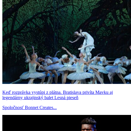
Keď rozprávka vystúpi z plátna. Bratislava privíta Mavku aj
legendárny ukrajinský balet Lesná pieseň
Spoločnosť Bonnet Creates...