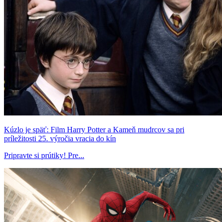
Kúzlo je späť: Film Harry Potter a Kameň mudrcov sa pri
príležitosti 25. výročia vracia do kín
Pripravte si prútiky! Pre...