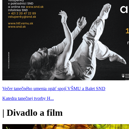
Večer tanečného umenia opäť spojí VŠMU a Balet SND
Katedra tanečnej tvorby H...
|
Divadlo a film