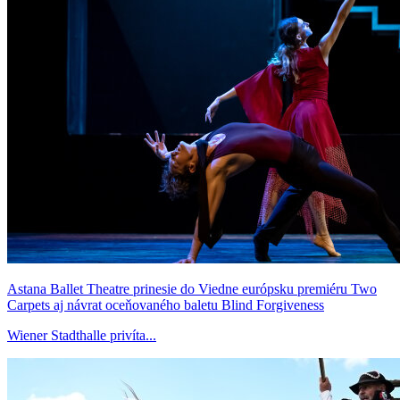
Astana Ballet Theatre prinesie do Viedne európsku premiéru Two
Carpets aj návrat oceňovaného baletu Blind Forgiveness
Wiener Stadthalle privíta...