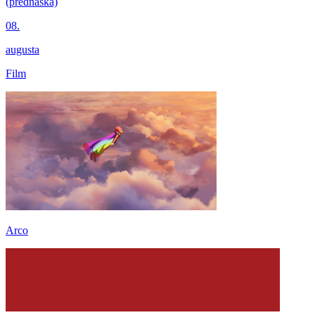
(prednáška)
08.
augusta
Film
Arco