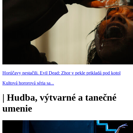
Horúčavy nestačili. Evil Dead: Zhor v pekle prikladá pod kotol
Kultová hororová séria sa...
|
Hudba, výtvarné a tanečné
umenie