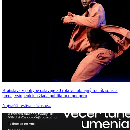
Bratislava v pohybe oslavuje 30 rokov. Jubilejný ročník spúšťa
predaj vstupeniek a žiada publikum o podporu
Najväčší festival súčasné...