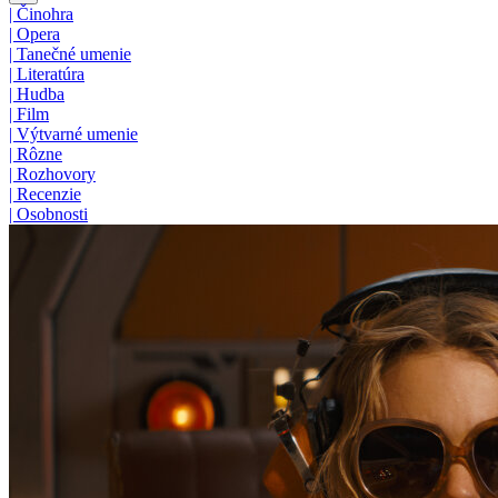
|
Činohra
|
Opera
|
Tanečné umenie
|
Literatúra
|
Hudba
|
Film
|
Výtvarné umenie
|
Rôzne
|
Rozhovory
|
Recenzie
|
Osobnosti