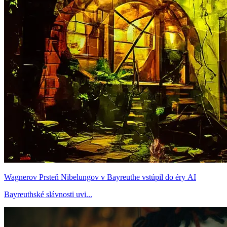
Wagnerov Prsteň Nibelungov v Bayreuthe vstúpil do éry AI
Bayreuthské slávnosti uvi...