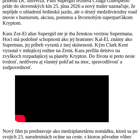
príbehu DC univerza. Film Supergirl režiséra Craiga Gillespieho
príde do slovenských kín 25. júna 2026 a nový trailer naznačuje, že
nepôjde o uhladenú hrdinskú jazdu, ale o drsný medzihviezdny road
movie s humorom, akciou, pomstou a štvornohým superparťákom
Kryptom.
Kara Zor-El alias Supergirl nie je iba ženskou verziou Supermana.
Hoci má podobné schopnosti ako jej bratranec Kal-El, známy ako
Superman, jej príbeh vyrastá z inej skúsenosti. Kým Clark Kent
vyrastal v milujúcej rodine na Zemi, Kara prežila detstvo na
zvyškoch rozpadajúcej sa planéty Krypton. Do života si preto nesie
tvrdosť, nedôveru aj vlastný pohľad na moc, spravodlivosť a
zodpovednosť.
Nový film ju predstavuje ako medziplanetárnu nomádku, ktorá sa po
svojich 23. narodeninách ocitne na ceste, s ktorou pôvodne vôbec