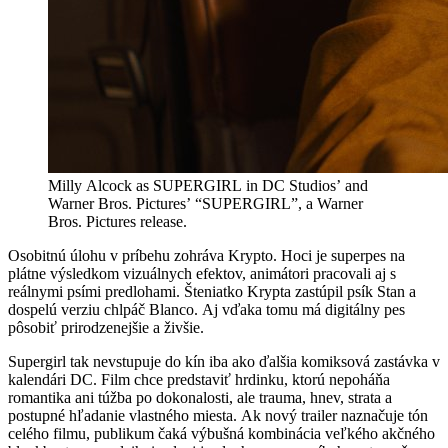
Milly Alcock as SUPERGIRL in DC Studios’ and
Warner Bros. Pictures’ “SUPERGIRL”, a Warner
Bros. Pictures release.
Osobitnú úlohu v príbehu zohráva Krypto. Hoci je superpes na
plátne výsledkom vizuálnych efektov, animátori pracovali aj s
reálnymi psími predlohami. Šteniatko Krypta zastúpil psík Stan a
dospelú verziu chlpáč Blanco. Aj vďaka tomu má digitálny pes
pôsobiť prirodzenejšie a živšie.
Supergirl tak nevstupuje do kín iba ako ďalšia komiksová zastávka v
kalendári DC. Film chce predstaviť hrdinku, ktorú nepoháňa
romantika ani túžba po dokonalosti, ale trauma, hnev, strata a
postupné hľadanie vlastného miesta. Ak nový trailer naznačuje tón
celého filmu, publikum čaká výbušná kombinácia veľkého akčného