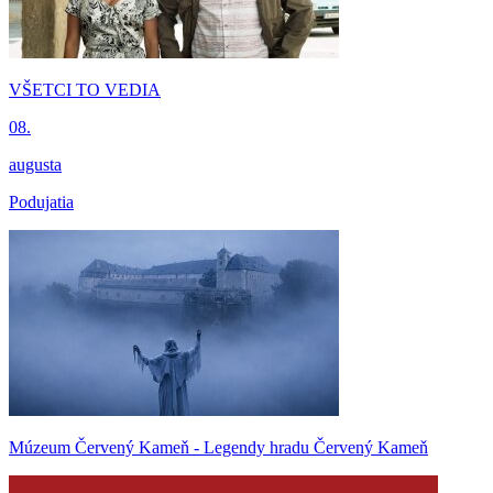
VŠETCI TO VEDIA
08.
augusta
Podujatia
Múzeum Červený Kameň - Legendy hradu Červený Kameň