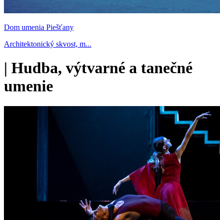
Dom umenia Piešťany
Architektonický skvost, m...
|
Hudba, výtvarné a tanečné
umenie