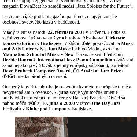
mená nastupujúcej generácie. Renomovaný americký jazzový
magazín DownBeat ho zaradil medzi „Jazz Soloists for the Future“.
To znamená, že podľa magazínu patrí medzi najvýraznejšie
osobnosti svetového jazzu v budúcnosti.
Mladý talent sa narodil
22. februára 2001
v Lučenci. Hudbe sa
začal venovať už vo veku štyroch rokov. Absolvoval
Cirkevné
konzervatórium v Bratislave
. V štúdiu ďalej pokračoval na
Music
and Arts University
a
Jam Music Lab
vo Viedni, ako aj na
Manhattan School of Music
v New Yorku. Je semifinalistom
Herbie Hancock International Jazz Piano Competition
(zúčastnil
sa na nej ako prvý Slovák a jediný európsky súťažiaci), laureátom
Dave Brubeck Composer Award
,
Ö1 Austrian Jazz Prize
a
ďalších medzinárodných ocenení.
Ocenený klavirista absolvuje so svojím kvartetom európske turné a
nevynechá ani Slovensko.
7. júna
svoje výnimočné umenie
predviedol na otváracom koncerte v Banskej Bystrici. Diváci sa
naňho môžu tešiť aj
10. júna o 20:00
v rámci
One Day Jazz
Festivalu
v
Klube pod Lampou
v Bratislave.