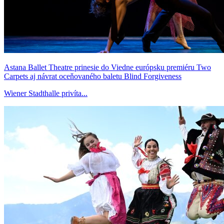
Astana Ballet Theatre prinesie do Viedne európsku premiéru Two
Carpets aj návrat oceňovaného baletu Blind Forgiveness
Wiener Stadthalle privíta...