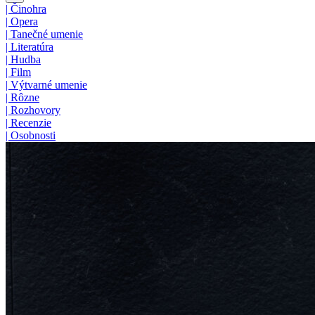
|
Činohra
|
Opera
|
Tanečné umenie
|
Literatúra
|
Hudba
|
Film
|
Výtvarné umenie
|
Rôzne
|
Rozhovory
|
Recenzie
|
Osobnosti