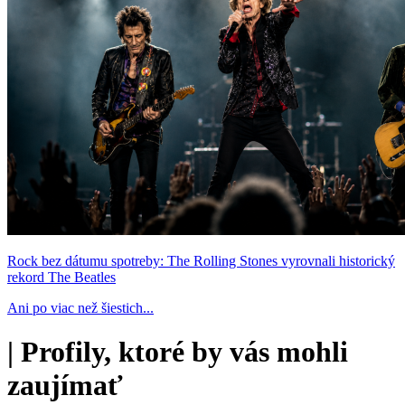
Rock bez dátumu spotreby: The Rolling Stones vyrovnali historický
rekord The Beatles
Ani po viac než šiestich...
|
Profily, ktoré by vás mohli
zaujímať