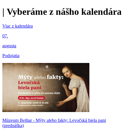
|
Vyberáme z nášho kalendára
Viac z kalendára
07.
augusta
Podujatia
Múzeum Betliar - Mýty alebo fakty: Levočská biela pani
(prednáška)