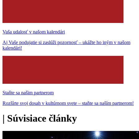
Vaša udalosť v našom kalendári
Aj Vaše podujatie si zaslúži pozornosť – ukážte ho iným v našom
kalendári!
Staňte sa našim partnerom
Rozšírte svoj dosah v kultúrnom svete – staňte sa naším partnerom!
|
Súvisiace články