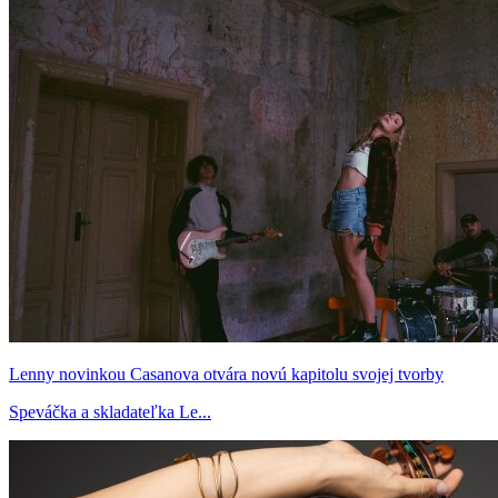
Lenny novinkou Casanova otvára novú kapitolu svojej tvorby
Speváčka a skladateľka Le...