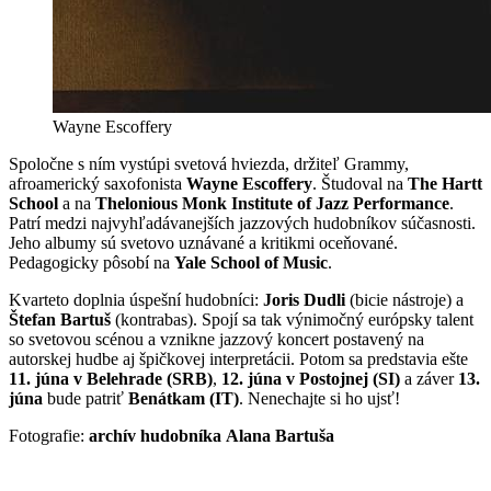
Wayne Escoffery
Spoločne s ním vystúpi svetová hviezda, držiteľ Grammy,
afroamerický saxofonista
Wayne Escoffery
. Študoval na
The Hartt
School
a na
Thelonious Monk Institute of Jazz Performance
.
Patrí medzi najvyhľadávanejších jazzových hudobníkov súčasnosti.
Jeho albumy sú svetovo uznávané a kritikmi oceňované.
Pedagogicky pôsobí na
Yale School of Music
.
Kvarteto doplnia úspešní hudobníci:
Joris Dudli
(bicie nástroje) a
Štefan Bartuš
(kontrabas). Spojí sa tak výnimočný európsky talent
so svetovou scénou a vznikne jazzový koncert postavený na
autorskej hudbe aj špičkovej interpretácii. Potom sa predstavia ešte
11. júna v Belehrade (SRB)
,
12. júna v Postojnej (SI)
a záver
13.
júna
bude patriť
Benátkam (IT)
. Nenechajte si ho ujsť!
Fotografie:
archív hudobníka Alana Bartuša