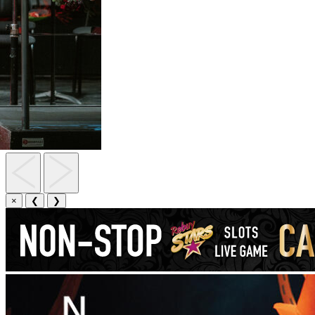
×
❮
❯