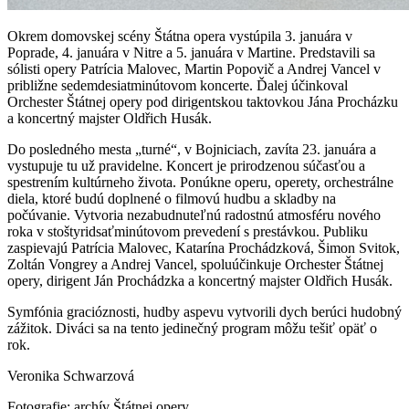
Okrem domovskej scény Štátna opera vystúpila 3. januára v
Poprade, 4. januára v Nitre a 5. januára v Martine. Predstavili sa
sólisti opery Patrícia Malovec, Martin Popovič a Andrej Vancel v
približne sedemdesiatminútovom koncerte. Ďalej účinkoval
Orchester Štátnej opery pod dirigentskou taktovkou Jána Procházku
a koncertný majster Oldřich Husák.
Do posledného mesta „turné“, v Bojniciach, zavíta 23. januára a
vystupuje tu už pravidelne. Koncert je prirodzenou súčasťou a
spestrením kultúrneho života. Ponúkne operu, operety, orchestrálne
diela, ktoré budú doplnené o filmovú hudbu a skladby na
počúvanie. Vytvoria nezabudnuteľnú radostnú atmosféru nového
roka v stoštyridsaťminútovom prevedení s prestávkou. Publiku
zaspievajú Patrícia Malovec, Katarína Prochádzková, Šimon Svitok,
Zoltán Vongrey a Andrej Vancel, spoluúčinkuje Orchester Štátnej
opery, dirigent Ján Prochádzka a koncertný majster Oldřich Husák.
Symfónia gracióznosti, hudby aspevu vytvorili dych berúci hudobný
zážitok. Diváci sa na tento jedinečný program môžu tešiť opäť o
rok.
Veronika Schwarzová
Fotografie: archív Štátnej opery