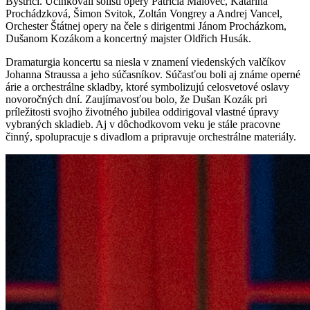
Bystrici. Účinkovali sólisti opery Patrícia Malovec, Katarína
Prochádzková, Šimon Svitok, Zoltán Vongrey a Andrej Vancel,
Orchester Štátnej opery na čele s dirigentmi Jánom Procházkom,
Dušanom Kozákom a koncertný majster Oldřich Husák.
Dramaturgia koncertu sa niesla v znamení viedenských valčíkov
Johanna Straussa a jeho súčasníkov. Súčasťou boli aj známe operné
árie a orchestrálne skladby, ktoré symbolizujú celosvetové oslavy
novoročných dní. Zaujímavosťou bolo, že Dušan Kozák pri
príležitosti svojho životného jubilea oddirigoval vlastné úpravy
vybraných skladieb. Aj v dôchodkovom veku je stále pracovne
činný, spolupracuje s divadlom a pripravuje orchestrálne materiály.