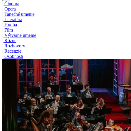
|
Činohra
|
Opera
|
Tanečné umenie
|
Literatúra
|
Hudba
|
Film
|
Výtvarné umenie
|
Rôzne
|
Rozhovory
|
Recenzie
|
Osobnosti