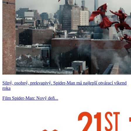
Silný, osobný, prekvapivý. Spider-Man má najlepší otvárací víkend
roka
Film Spider-Man: Nový deň...