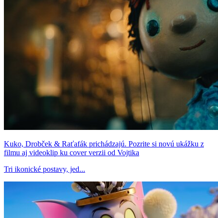
Kuko, Drobček & Raťafák prichádzajú. Pozrite si novú ukážku z
filmu aj videoklip ku cover verzii od Vojtika
Tri ikonické postavy, jed...