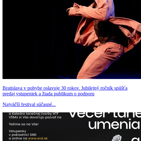
Bratislava v pohybe oslavuje 30 rokov. Jubilejný ročník spúšťa
predaj vstupeniek a žiada publikum o podporu
Najväčší festival súčasné...