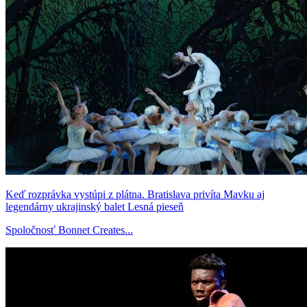
Keď rozprávka vystúpi z plátna. Bratislava privíta Mavku aj
legendárny ukrajinský balet Lesná pieseň
Spoločnosť Bonnet Creates...