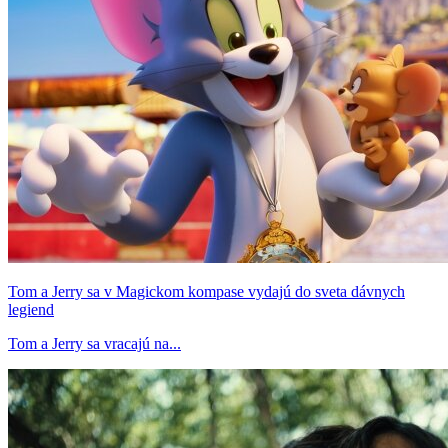
Tom a Jerry sa v Magickom kompase vydajú do sveta dávnych
legiend
Tom a Jerry sa vracajú na...