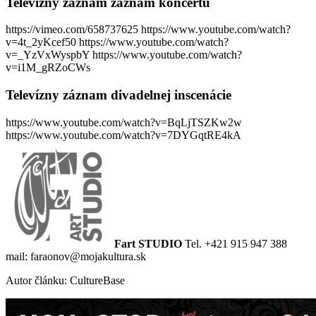
Televízny záznam z
áznam koncertu
https://vimeo.com/658737625 https://www.youtube.com/watch?
v=4t_2yKcef50 https://www.youtube.com/watch?
v=_YzVxWyspbY https://www.youtube.com/watch?
v=i1M_gRZoCWs
Televízny záznam
divadelnej inscenácie
https://www.youtube.com/watch?v=BqLjTSZKw2w
https://www.youtube.com/watch?v=7DYGqtRE4kA
Fart STUDIO
Tel. +421 915 947 388
mail: faraonov@mojakultura.sk
Autor článku: CultureBase