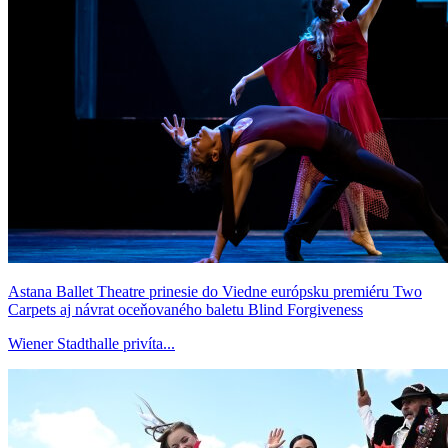
Astana Ballet Theatre prinesie do Viedne európsku premiéru Two
Carpets aj návrat oceňovaného baletu Blind Forgiveness
Wiener Stadthalle privíta...