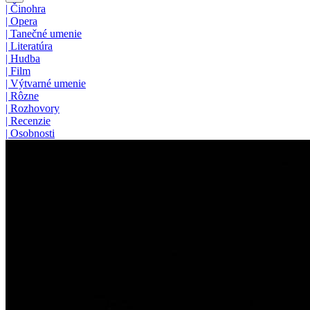
|
Činohra
|
Opera
|
Tanečné umenie
|
Literatúra
|
Hudba
|
Film
|
Výtvarné umenie
|
Rôzne
|
Rozhovory
|
Recenzie
|
Osobnosti