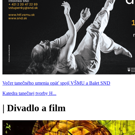
Večer tanečného umenia opäť spojí VŠMU a Balet SND
Katedra tanečnej tvorby H...
|
Divadlo a film