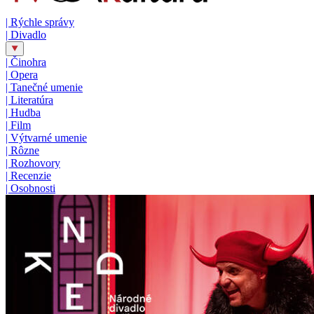
|
Rýchle správy
|
Divadlo
|
Činohra
|
Opera
|
Tanečné umenie
|
Literatúra
|
Hudba
|
Film
|
Výtvarné umenie
|
Rôzne
|
Rozhovory
|
Recenzie
|
Osobnosti