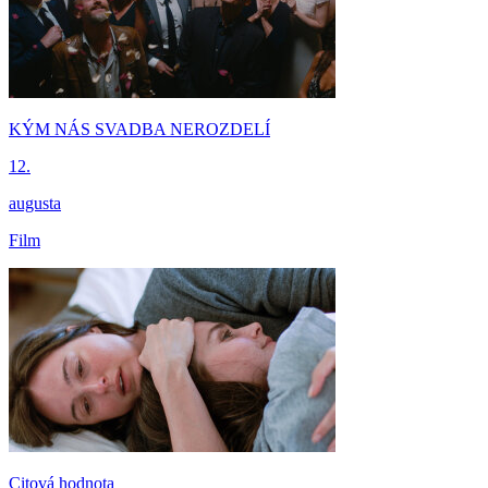
KÝM NÁS SVADBA NEROZDELÍ
12.
augusta
Film
Citová hodnota