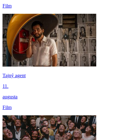
Film
Tajný agent
11.
augusta
Film