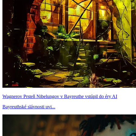
Wagnerov Prsteň Nibelungov v Bayreuthe vstúpil do éry AI
Bayreuthské slávnosti uvi...