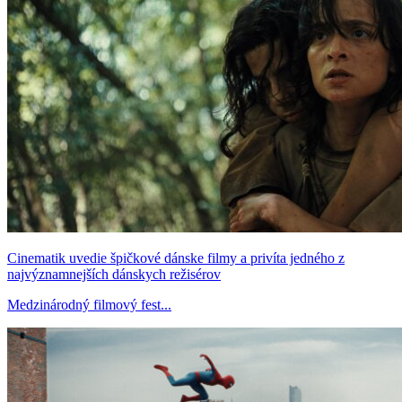
Cinematik uvedie špičkové dánske filmy a privíta jedného z
najvýznamnejších dánskych režisérov
Medzinárodný filmový fest...