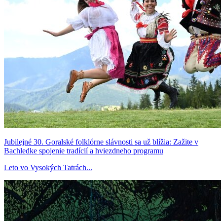
Jubilejné 30. Goralské folklórne slávnosti sa už blížia: Zažite v
Bachledke spojenie tradícií a hviezdneho programu
Leto vo Vysokých Tatrách...