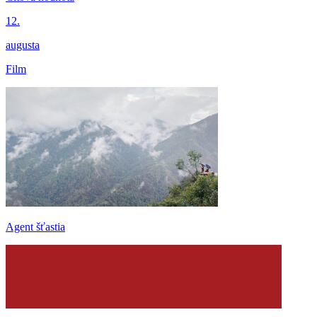
12.
augusta
Film
Agent šťastia