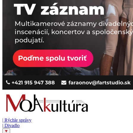
|
Rýchle správy
|
Divadlo