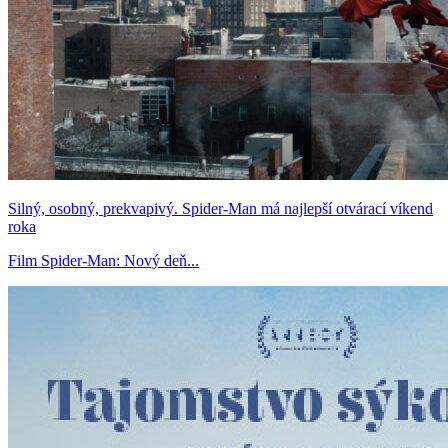
Silný, osobný, prekvapivý. Spider-Man má najlepší otvárací víkend
roka
Film Spider-Man: Nový deň...