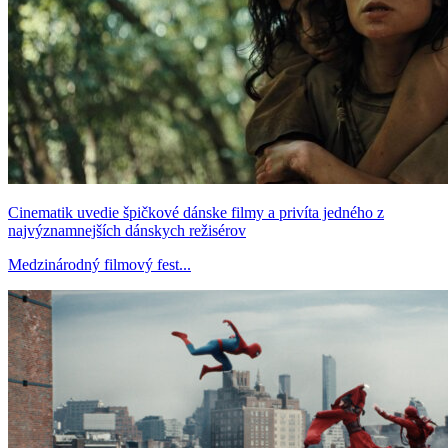
Cinematik uvedie špičkové dánske filmy a privíta jedného z
najvýznamnejších dánskych režisérov
Medzinárodný filmový fest...