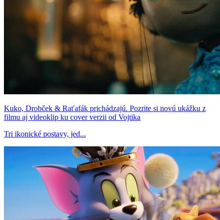
Kuko, Drobček & Raťafák prichádzajú. Pozrite si novú ukážku z
filmu aj videoklip ku cover verzii od Vojtika
Tri ikonické postavy, jed...