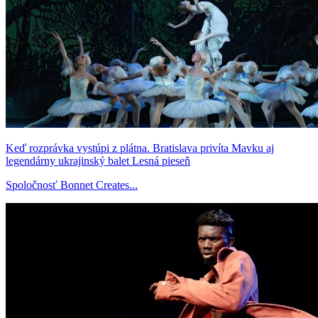
Keď rozprávka vystúpi z plátna. Bratislava privíta Mavku aj
legendárny ukrajinský balet Lesná pieseň
Spoločnosť Bonnet Creates...