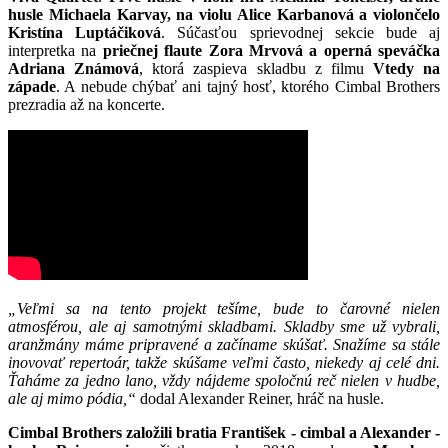
husle Michaela Karvay, na violu Alice Karbanová a violončelo
Kristína Luptáčiková
. Súčasťou sprievodnej sekcie bude aj
interpretka na
priečnej flaute Zora Mrvová a operná speváčka
Adriana Známová
, ktorá zaspieva skladbu z filmu
Vtedy na
západe
. A nebude chýbať ani tajný hosť, ktorého Cimbal Brothers
prezradia až na koncerte.
„Veľmi sa na tento projekt tešíme, bude to čarovné nielen
atmosférou, ale aj samotnými skladbami. Skladby sme už vybrali,
aranžmány máme pripravené a začíname skúšať. Snažíme sa stále
inovovať repertoár, takže skúšame veľmi často, niekedy aj celé dni.
Ťaháme za jedno lano, vždy nájdeme spoločnú reč nielen v hudbe,
ale aj mimo pódia,“
dodal Alexander Reiner, hráč na husle.
Cimbal Brothers založili bratia František - cimbal a Alexander -