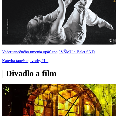
Večer tanečného umenia opäť spojí VŠMU a Balet SND
Katedra tanečnej tvorby H...
|
Divadlo a film