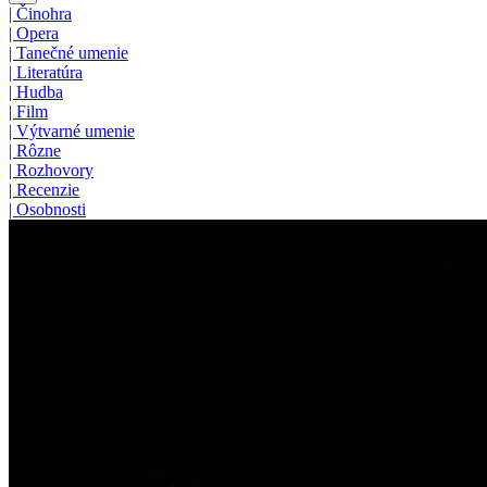
|
Činohra
|
Opera
|
Tanečné umenie
|
Literatúra
|
Hudba
|
Film
|
Výtvarné umenie
|
Rôzne
|
Rozhovory
|
Recenzie
|
Osobnosti