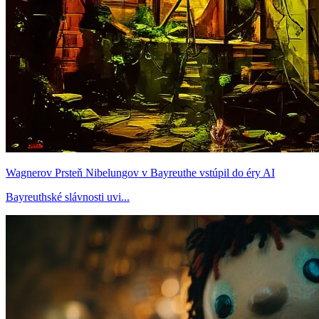
Wagnerov Prsteň Nibelungov v Bayreuthe vstúpil do éry AI
Bayreuthské slávnosti uvi...