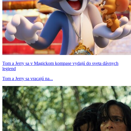
Tom a Jerry sa v Magickom kompase vydajú do sveta dávnych
legiend
Tom a Jerry sa vracajú na...