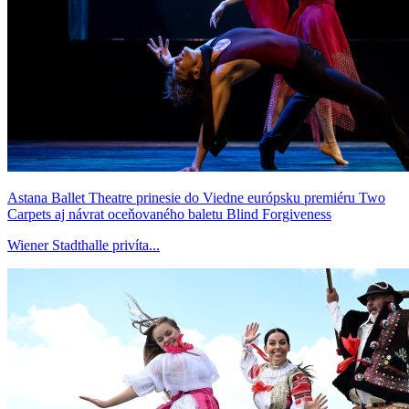
Astana Ballet Theatre prinesie do Viedne európsku premiéru Two
Carpets aj návrat oceňovaného baletu Blind Forgiveness
Wiener Stadthalle privíta...