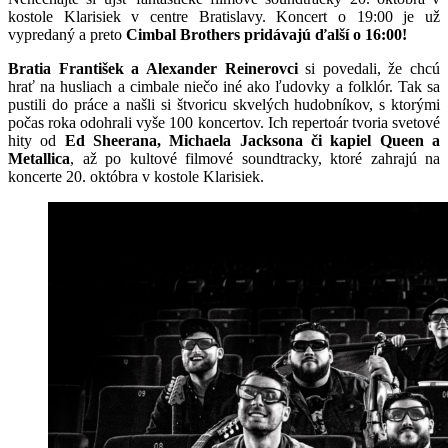
kostole Klarisiek v centre Bratislavy. Koncert o 19:00 je už
vypredaný a preto
Cimbal Brothers pridávajú ďalší o 16:00!
Bratia František a Alexander Reinerovci
si povedali, že chcú
hrať na husliach a cimbale niečo iné ako ľudovky a folklór. Tak sa
pustili do práce a našli si štvoricu skvelých hudobníkov, s ktorými
počas roka odohrali vyše 100 koncertov. Ich repertoár tvoria svetové
hity od
Ed Sheerana, Michaela Jacksona či kapiel Queen a
Metallica
, až po kultové filmové soundtracky, ktoré zahrajú na
koncerte 20. októbra v kostole Klarisiek.