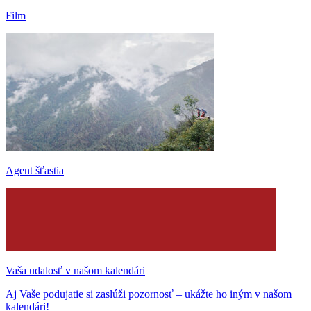
Film
Agent šťastia
Vaša udalosť v našom kalendári
Aj Vaše podujatie si zaslúži pozornosť – ukážte ho iným v našom
kalendári!