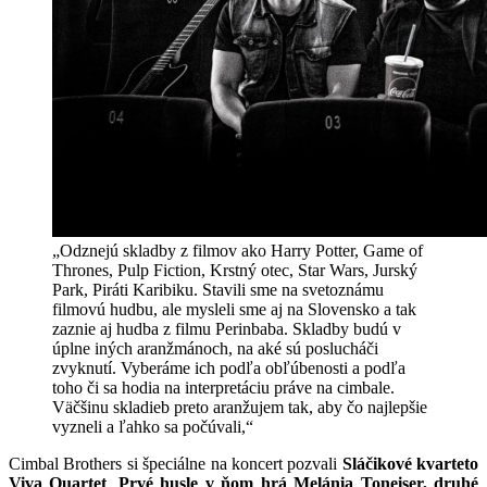
„Odznejú skladby z filmov ako Harry Potter, Game of
Thrones, Pulp Fiction, Krstný otec, Star Wars, Jurský
Park, Piráti Karibiku. Stavili sme na svetoznámu
filmovú hudbu, ale mysleli sme aj na Slovensko a tak
zaznie aj hudba z filmu Perinbaba. Skladby budú v
úplne iných aranžmánoch, na aké sú poslucháči
zvyknutí. Vyberáme ich podľa obľúbenosti a podľa
toho či sa hodia na interpretáciu práve na cimbale.
Väčšinu skladieb preto aranžujem tak, aby čo najlepšie
vyzneli a ľahko sa počúvali,“
Cimbal Brothers si špeciálne na koncert pozvali
Sláčikové kvarteto
Viva Quartet
.
Prvé husle v ňom hrá Melánia Toneiser, druhé