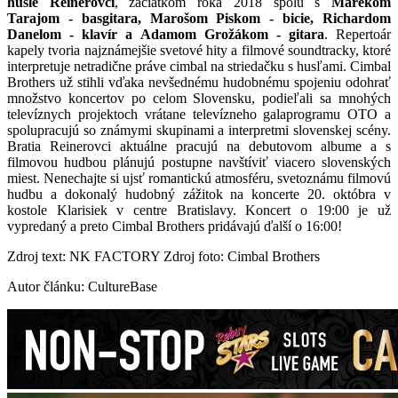
husle Reinerovci
, začiatkom roka 2018 spolu s
Marekom
Tarajom - basgitara, Marošom Piskom - bicie, Richardom
Danelom - klavír a Adamom Grožákom - gitara
. Repertoár
kapely tvoria najznámejšie svetové hity a filmové soundtracky, ktoré
interpretuje netradične práve cimbal na striedačku s husľami. Cimbal
Brothers už stihli vďaka nevšednému hudobnému spojeniu odohrať
množstvo koncertov po celom Slovensku, podieľali sa mnohých
televíznych projektoch vrátane televízneho galaprogramu OTO a
spolupracujú so známymi skupinami a interpretmi slovenskej scény.
Bratia Reinerovci aktuálne pracujú na debutovom albume a s
filmovou hudbou plánujú postupne navštíviť viacero slovenských
miest. Nenechajte si ujsť romantickú atmosféru, svetoznámu filmovú
hudbu a dokonalý hudobný zážitok na koncerte 20. októbra v
kostole Klarisiek v centre Bratislavy. Koncert o 19:00 je už
vypredaný a preto Cimbal Brothers pridávajú ďalší o 16:00!
Zdroj text: NK FACTORY Zdroj foto: Cimbal Brothers
Autor článku: CultureBase