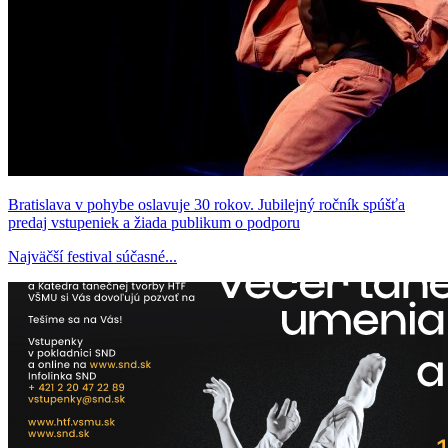
Bratislava v pohybe oslavuje 30 rokov. Jubilejný ročník spúšťa
predaj vstupeniek a žiada publikum o podporu
Najväčší festival súčasné...