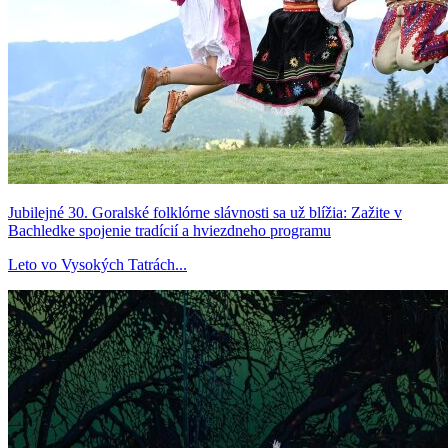
Jubilejné 30. Goralské folklórne slávnosti sa už blížia: Zažite v
Bachledke spojenie tradícií a hviezdneho programu
Leto vo Vysokých Tatrách...