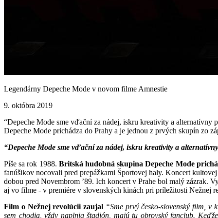
Legendárny Depeche Mode v novom filme Amnestie
9. októbra 2019
“Depeche Mode sme vďační za nádej, iskru kreativity a alternatívny 
Depeche Mode prichádza do Prahy a je jednou z prvých skupín zo zápa
“Depeche Mode sme vďační za nádej, iskru kreativity a alternatívny
Píše sa rok 1988.
Britská hudobná skupina Depeche Mode prichá
fanúšikov nocovali pred prepážkami Športovej haly. Koncert kultovej
dobou pred Novembrom ’89. Ich koncert v Prahe bol malý zázrak. Vy
aj vo filme - v premiére v slovenských kinách pri príležitosti Nežnej r
Film o Nežnej revolúcii zaujal
“Sme prvý česko-slovenský film, v 
sem chodia, vždy naplnia štadión, majú tu obrovský fanclub. Keďže