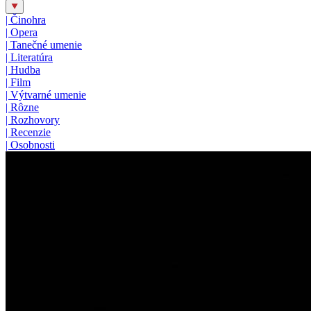
|
Činohra
|
Opera
|
Tanečné umenie
|
Literatúra
|
Hudba
|
Film
|
Výtvarné umenie
|
Rôzne
|
Rozhovory
|
Recenzie
|
Osobnosti