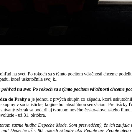
pohľad na svet. Po rokoch sa s týmto pocitom vďačnosti chceme podeliť
du, ktorá uskutočnila svoj k...
 pohľad na svet. Po rokoch sa s týmto pocitom vďačnosti chceme pode
dza do Prahy
a je jednou z prvých skupín zo západu, ktorá uskutočni
 skupiny v socialistickej krajine bol absolútnou senzáciou. Pre tisíck
snívaný zázrak sa podaril aj tvorcom nového česko-slovenského filmu 
evolúcie - už 31. októbra.
ktorom zaznie hudba Depeche Mode. Som presvedčený, že ich zaujala t
 mal Depeche už v 80. rokoch skladby ako People are People alebo Ma