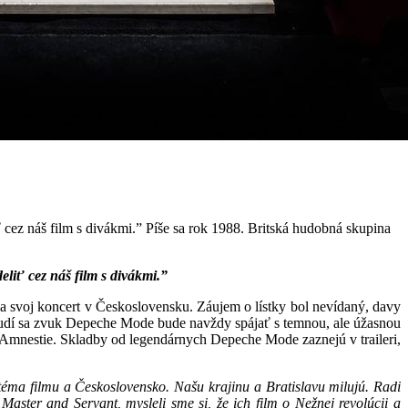
 cez náš film s divákmi.” Píše sa rok 1988. Britská hudobná skupina
liť cez náš film s divákmi.”
la svoj koncert v Československu. Záujem o lístky bol nevídaný, davy
y ľudí sa zvuk Depeche Mode bude navždy spájať s temnou, ale úžasnou
Amnestie. Skladby od legendárnych Depeche Mode zaznejú v traileri,
éma filmu a Československo. Našu krajinu a Bratislavu milujú. Radi
ster and Servant, mysleli sme si, že ich film o Nežnej revolúcii a