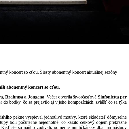
ntný koncert so cťou. Šiesty abonentný koncert aktuálnej sezóny
lší abonentný koncert so cťou.
ra, Brahmsa a Jongena
. Večer otvorila štvorčasťová
Sinfonietta per
r do bodky, čo sa prejavilo aj v jeho kompozíciách, zvlášť čo sa týka
ishiho
pekne vyspieval jednotlivé motívy, ktoré skladateľ dômyselne
stupy boli počuteľne nejednotné, čo kazilo celkový dojem prekrásne
 Keď ste sa naňho zadívali, pomerne puntičkársky dbal na nástupy