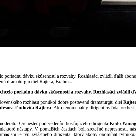
o poriadnu dávku skúseností a rozvahy. Rozhlasáci zvládli ďalší abone
ú dramaturgiu diel Rajtera, Brahm...
hcelo poriadnu dávku skúseností a rozvahy. Rozhlasáci zvládli ďa
Slovenského rozhlasu ponúkol dobre postavenú dramaturgiu diel
Rajte
ofesora Ľudovíta Rajtera
. Ako fenomenálny dirigent ovládal orcheste
moderato. Orchester pod vedením hosťujúceho dirigenta
Kodo Yamag
iektoré nástupy. V pomalších častiach boli zreteľné nepresnosti, ná
agishi je typ zvláštneho dirigenta, ktorý akoby opomínal rytmiku.