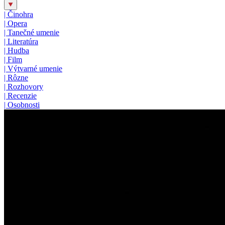
|
Činohra
|
Opera
|
Tanečné umenie
|
Literatúra
|
Hudba
|
Film
|
Výtvarné umenie
|
Rôzne
|
Rozhovory
|
Recenzie
|
Osobnosti