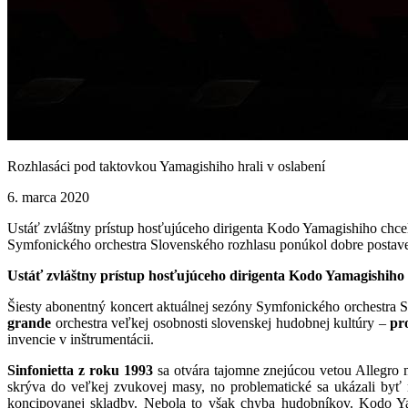
Rozhlasáci pod taktovkou Yamagishiho hrali v oslabení
6. marca 2020
Ustáť zvláštny prístup hosťujúceho dirigenta Kodo Yamagishiho chcel
Symfonického orchestra Slovenského rozhlasu ponúkol dobre postaven
Ustáť zvláštny prístup hosťujúceho dirigenta Kodo Yamagishiho c
Šiesty abonentný koncert aktuálnej sezóny Symfonického orchestra 
grande
orchestra veľkej osobnosti slovenskej hudobnej kultúry –
pr
invencie v inštrumentácii.
Sinfonietta z roku 1993
sa otvára tajomne znejúcou vetou Allegro 
skrýva do veľkej zvukovej masy, no problematické sa ukázali byť n
koncipovanej skladby. Nebola to však chyba hudobníkov. Kodo Yam