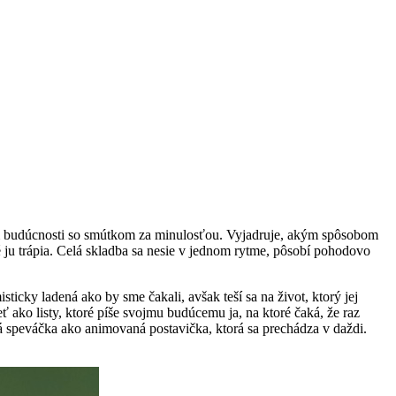
 budúcnosti so smútkom za minulosťou. Vyjadruje, akým spôsobom
oré ju trápia. Celá skladba sa nesie v jednom rytme, pôsobí pohodovo
isticky ladená ako by sme čakali, avšak teší sa na život, ktorý jej
 ako listy, ktoré píše svojmu budúcemu ja, na ktoré čaká, že raz
á speváčka ako animovaná postavička, ktorá sa prechádza v daždi.