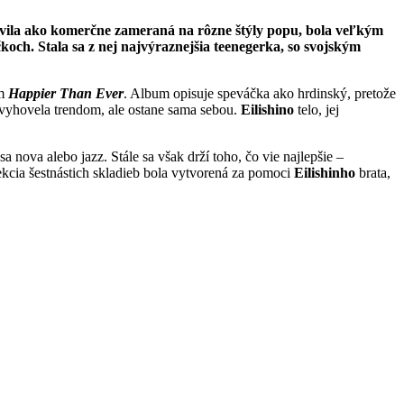
zjavila ako komerčne zameraná na rôzne štýly popu, bola veľkým
h. Stala sa z nej najvýraznejšia teenegerka, so svojským
um
Happier Than Ever
. Album opisuje speváčka ako hrdinský, pretože
y vyhovela trendom, ale ostane sama sebou.
Eilishino
telo, jej
 nova alebo jazz. Stále sa však drží toho, čo vie najlepšie –
cia šestnástich skladieb bola vytvorená za pomoci
Eilishinho
brata,