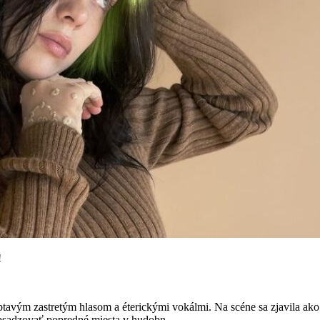
!
šeptavým zastretým hlasom a éterickými vokálmi. Na scéne sa zjavila 
sadzovať popredné miesta v hudobn...