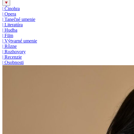
|
Činohra
|
Opera
|
Tanečné umenie
|
Literatúra
|
Hudba
|
Film
|
Výtvarné umenie
|
Rôzne
|
Rozhovory
|
Recenzie
|
Osobnosti