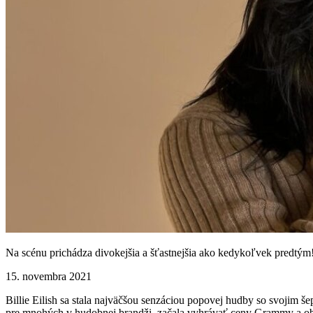
Na scénu prichádza divokejšia a šťastnejšia ako kedykoľvek predtým
15. novembra 2021
Billie Eilish sa stala najväčšou senzáciou popovej hudby so svojim 
pre mnohých v hudobnej brandži, začala vyhrávať ceny Grammy a ob