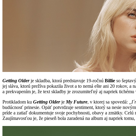
Getting Older
je skladba, ktorá predstavuje 19-ročnú
Billie
so šeptav
jej sláva, ktorú prežíva pokazila život a to nemá ešte ani 20 rokov, a
a prekvapením je, že text skladby je zrozumiteľný aj napriek tichém
Protikladom ku
Getting Older
je
My Future
, v ktorej sa spovedá:
,,I
budúcnosť prinesie. Opäť potvrdzuje sentiment, ktorý sa nesie nový
príde a zatiaľ dokumentuje svoje pochybnosti, obavy a zmätky. Celú
Zaujímavosťou je, že pieseň bola zaradená na album aj napriek tomu