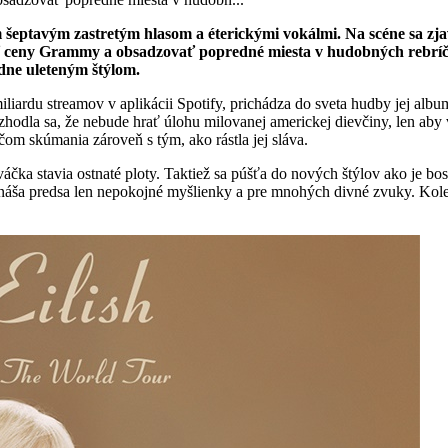
jim šeptavým zastretým hlasom a éterickými vokálmi. Na scéne sa 
ceny Grammy a obsadzovať popredné miesta v hudobných rebríčkoc
dne uleteným štýlom.
miliardu streamov v aplikácii Spotify, prichádza do sveta hudby jej alb
ozhodla sa, že nebude hrať úlohu milovanej americkej dievčiny, len ab
čom skúmania zároveň s tým, ako rástla jej sláva.
a stavia ostnaté ploty. Taktiež sa púšťa do nových štýlov ako je bossa
ša predsa len nepokojné myšlienky a pre mnohých divné zvuky. Kolek