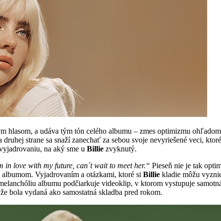
ým hlasom, a udáva tým tón celého albumu – zmes optimizmu ohľadom
 na druhej strane sa snaží zanechať za sebou svoje nevyriešené veci, kt
u vyjadrovaniu, na aký sme u
Billie
zvyknutý.
´m in love with my future, can´t wait to meet her.“
Pieseň nie je tak optim
m albumom. Vyjadrovaním a otázkami, ktoré si
Billie
kladie môžu vyznieť
 melanchóliu albumu podčiarkuje videoklip, v ktorom vystupuje samotn
, že bola vydaná ako samostatná skladba pred rokom.