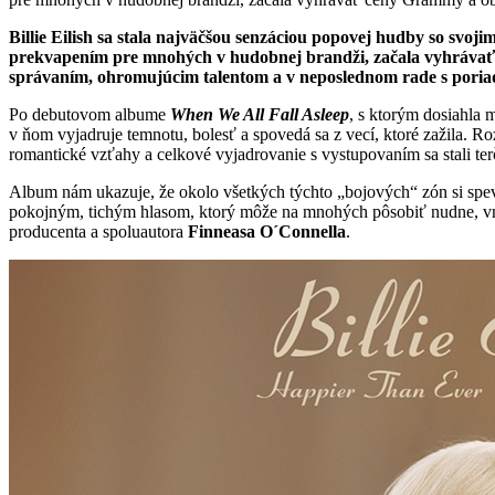
Billie Eilish sa stala najväčšou senzáciou popovej hudby so svo
prekvapením pre mnohých v hudobnej brandži, začala vyhrávať 
správaním, ohromujúcim talentom a v neposlednom rade s poria
Po debutovom albume
When We All Fall Asleep
, s ktorým dosiahla 
v ňom vyjadruje temnotu, bolesť a spovedá sa z vecí, ktoré zažila. R
romantické vzťahy a celkové vyjadrovanie s vystupovaním sa stali ter
Album nám ukazuje, že okolo všetkých týchto „bojových“ zón si speváčk
pokojným, tichým hlasom, ktorý môže na mnohých pôsobiť nudne, vná
producenta a spoluautora
Finneasa O´Connella
.