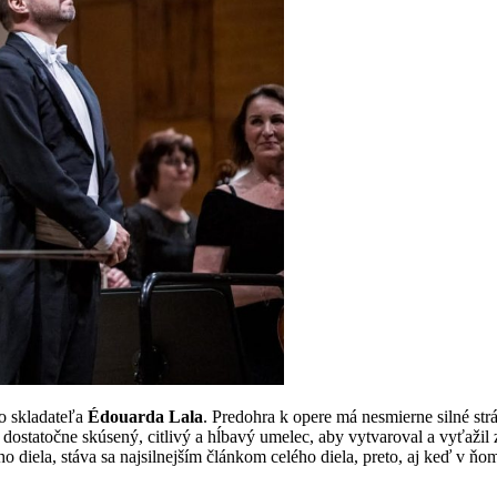
o skladateľa
Édouarda Lala
. Predohra k opere má nesmierne silné strá
 je dostatočne skúsený, citlivý a hĺbavý umelec, aby vytvaroval a vyťaži
 diela, stáva sa najsilnejším článkom celého diela, preto, aj keď v ňo