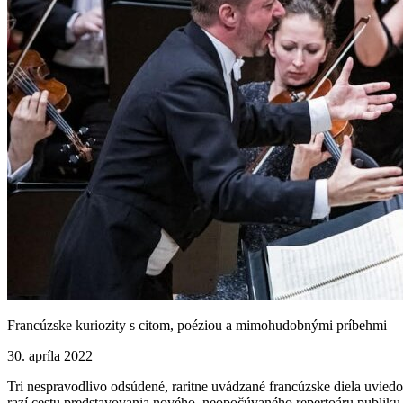
Francúzske kuriozity s citom, poéziou a mimohudobnými príbehmi
30. apríla 2022
Tri nespravodlivo odsúdené, raritne uvádzané francúzske diela uviedol
razí cestu predstavovania nového, neopočúvaného repertoáru publiku, 