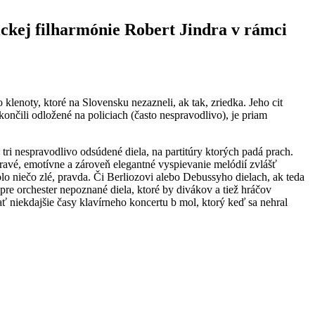
šickej filharmónie Robert Jindra v rámci
klenoty, ktoré na Slovensku nezazneli, ak tak, zriedka. Jeho cit
ončili odložené na policiach (často nespravodlivo), je priam
a tri nespravodlivo odsúdené diela, na partitúry ktorých padá prach.
avé, emotívne a zároveň elegantné vyspievanie melódií zvlášť
o niečo zlé, pravda. Či Berliozovi alebo Debussyho dielach, ak teda
ň pre orchester nepoznané diela, ktoré by divákov a tiež hráčov
ať niekdajšie časy klavírneho koncertu b mol, ktorý keď sa nehral