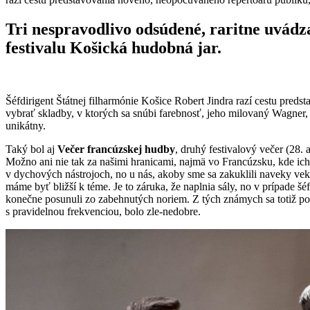
Tri nespravodlivo odsúdené, raritne uvádza
festivalu Košická hudobná jar.
Šéfdirigent Štátnej filharmónie Košice Robert Jindra razí cestu preds
vybrať skladby, v ktorých sa snúbi farebnosť, jeho milovaný Wagner, n
unikátny.
Taký bol aj
Večer francúzskej hudby
, druhý festivalový večer (28. 
Možno ani nie tak za našimi hranicami, najmä vo Francúzsku, kde ic
v dychových nástrojoch, no u nás, akoby sme sa zakuklili naveky vek
máme byť bližší k téme. Je to záruka, že naplnia sály, no v prípade šé
konečne posunuli zo zabehnutých noriem. Z tých známych sa totiž post
s pravidelnou frekvenciou, bolo zle-nedobre.