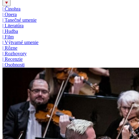
|
Činohra
|
Opera
|
Tanečné umenie
|
Literatúra
|
Hudba
|
Film
|
Výtvarné umenie
|
Rôzne
|
Rozhovory
|
Recenzie
|
Osobnosti