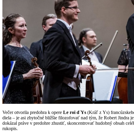
Večer otvorila predohra k opere
Le roi d´Ys
(Kráľ z Ys) francúzskeh
diela – je asi zbytočné bližšie filozofovať nad tým, že Robert Jindra
dokázal práve v predohre zhustiť, skoncentrovať hudobný obsah celého
rukopis.