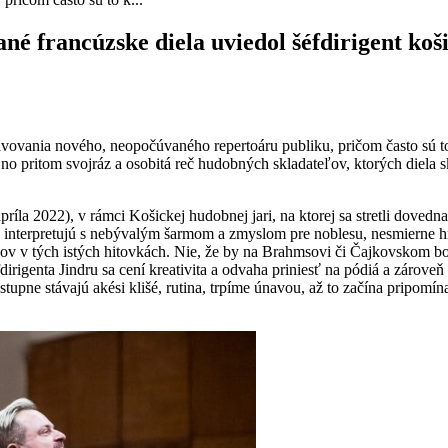
né francúzske diela uviedol šéfdirigent ko
tavovania nového, neopočúvaného repertoáru publiku, pričom často sú to 
o pritom svojráz a osobitá reč hudobných skladateľov, ktorých diela sk
apríla 2022), v rámci Košickej hudobnej jari, na ktorej sa stretli dovedn
h interpretujú s nebývalým šarmom a zmyslom pre noblesu, nesmierne hr
ov v tých istých hitovkách. Nie, že by na Brahmsovi či Čajkovskom bol
fdirigenta Jindru sa cení kreativita a odvaha priniesť na pódiá a zárove
upne stávajú akési klišé, rutina, trpíme únavou, až to začína pripomín