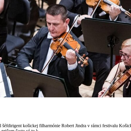
 šéfdirigent košickej filharmónie Robert Jindra v rámci festivalu Koši
pričom často sú to k...