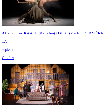
Akram Khan: KAASH (Keby len) / DUST (Prach) - DERNIÉRA
17.
septembra
Činohra