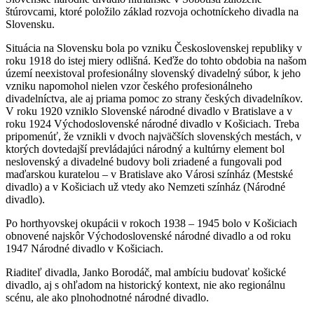
štúrovcami, ktoré položilo základ rozvoja ochotníckeho divadla na
Slovensku.
Situácia na Slovensku bola po vzniku Československej republiky v
roku 1918 do istej miery odlišná. Keďže do tohto obdobia na našom
území neexistoval profesionálny slovenský divadelný súbor, k jeho
vzniku napomohol nielen vzor českého profesionálneho
divadelníctva, ale aj priama pomoc zo strany českých divadelníkov.
V roku 1920 vzniklo Slovenské národné divadlo v Bratislave a v
roku 1924 Východoslovenské národné divadlo v Košiciach. Treba
pripomenúť, že vznikli v dvoch najväčších slovenských mestách, v
ktorých dovtedajší prevládajúci národný a kultúrny element bol
neslovenský a divadelné budovy boli zriadené a fungovali pod
maďarskou kuratelou – v Bratislave ako Városi színház (Mestské
divadlo) a v Košiciach už vtedy ako Nemzeti színház (Národné
divadlo).
Po horthyovskej okupácii v rokoch 1938 – 1945 bolo v Košiciach
obnovené najskôr Východoslovenské národné divadlo a od roku
1947 Národné divadlo v Košiciach.
Riaditeľ divadla, Janko Borodáč, mal ambíciu budovať košické
divadlo, aj s ohľadom na historický kontext, nie ako regionálnu
scénu, ale ako plnohodnotné národné divadlo.