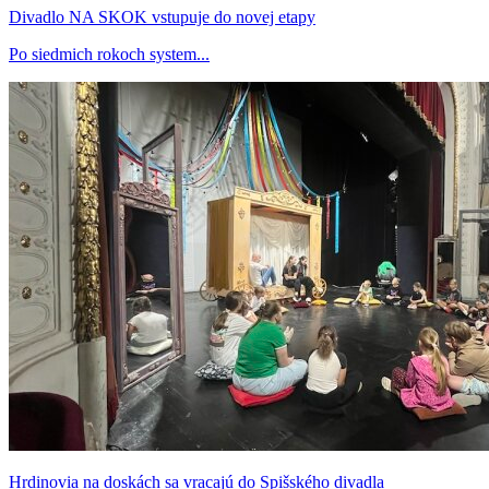
Divadlo NA SKOK vstupuje do novej etapy
Po siedmich rokoch system...
Hrdinovia na doskách sa vracajú do Spišského divadla