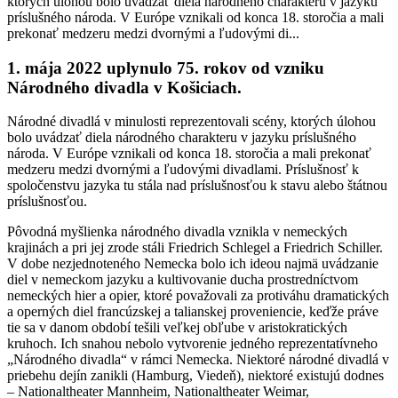
ktorých úlohou bolo uvádzať diela národného charakteru v jazyku
príslušného národa. V Európe vznikali od konca 18. storočia a mali
prekonať medzeru medzi dvornými a ľudovými di...
1. mája 2022 uplynulo 75. rokov od vzniku
Národného divadla v Košiciach.
Národné divadlá v minulosti reprezentovali scény, ktorých úlohou
bolo uvádzať diela národného charakteru v jazyku príslušného
národa. V Európe vznikali od konca 18. storočia a mali prekonať
medzeru medzi dvornými a ľudovými divadlami. Príslušnosť k
spoločenstvu jazyka tu stála nad príslušnosťou k stavu alebo štátnou
príslušnosťou.
Pôvodná myšlienka národného divadla vznikla v nemeckých
krajinách a pri jej zrode stáli Friedrich Schlegel a Friedrich Schiller.
V dobe nezjednoteného Nemecka bolo ich ideou najmä uvádzanie
diel v nemeckom jazyku a kultivovanie ducha prostredníctvom
nemeckých hier a opier, ktoré považovali za protiváhu dramatických
a operných diel francúzskej a talianskej proveniencie, keďže práve
tie sa v danom období tešili veľkej obľube v aristokratických
kruhoch. Ich snahou nebolo vytvorenie jedného reprezentatívneho
„Národného divadla“ v rámci Nemecka. Niektoré národné divadlá v
priebehu dejín zanikli (Hamburg, Viedeň), niektoré existujú dodnes
– Nationaltheater Mannheim, Nationaltheater Weimar,