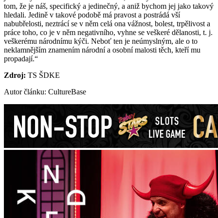
tom, že je náš, specifický a jedinečný, a aniž bychom jej jako takový
hledali. Jedině v takové podobě má pravost a postrádá vší
nabubřelosti, neztrácí se v něm celá ona vážnost, bolest, trpělivost a
práce toho, co je v něm negativního, vyhne se veškeré dělanosti, t. j.
veškerému národnímu kýči. Neboť ten je neúmyslným, ale o to
neklamnějším znamením národní a osobní malosti těch, kteří mu
propadají.“
Zdroj:
TS ŠDKE
Autor článku: CultureBase