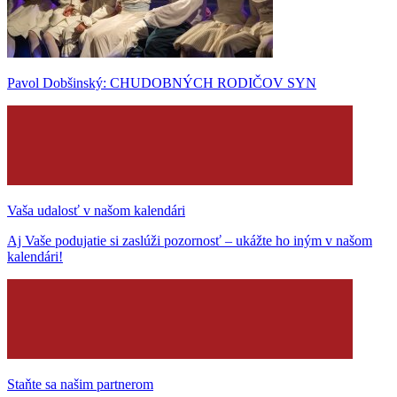
Pavol Dobšinský: CHUDOBNÝCH RODIČOV SYN
Vaša udalosť v našom kalendári
Aj Vaše podujatie si zaslúži pozornosť – ukážte ho iným v našom
kalendári!
Staňte sa našim partnerom