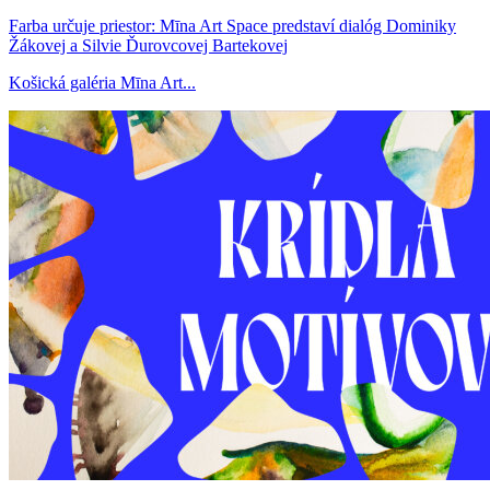
Farba určuje priestor: Mīna Art Space predstaví dialóg Dominiky
Žákovej a Silvie Ďurovcovej Bartekovej
Košická galéria Mīna Art...