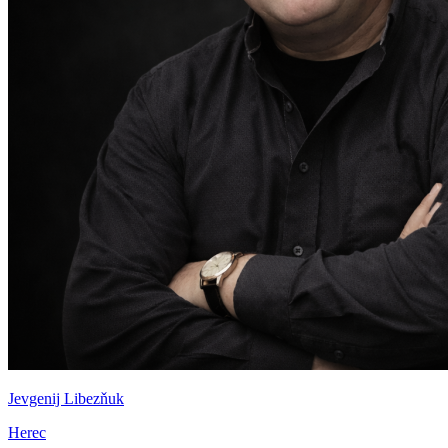
Jevgenij Libezňuk
Herec