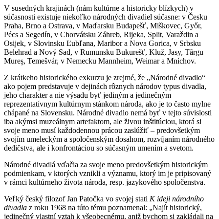
V susedných krajinách (nám kultúrne a historicky blízkych) v
súčasnosti existuje niekoľko národných divadiel súčasne: v Česku
Praha, Brno a Ostrava, v Maďarsku Budapešť, Miškovec, Győr,
Pécs a Segedín, v Chorvátsku Záhreb, Rijeka, Split, Varaždin a
Osijek, v Slovinsku Ľubľana, Maribor a Nova Gorica, v Srbsku
Belehrad a Nový Sad, v Rumunsku Bukurešť, Kluž, Jasy, Târgu
Mureș, Temešvár, v Nemecku Mannheim, Weimar a Mníchov.
Z krátkeho historického exkurzu je zrejmé, že „Národné divadlo“
ako pojem predstavuje v dejinách rôznych národov typus divadla,
jeho charakter a nie výsadu byť jediným a jedinečným
reprezentatívnym kultúrnym stánkom národa, ako je to často mylne
chápané na Slovensku. Národné divadlo nemá byť v tejto súvislosti
iba akýmsi muzeálnym artefaktom, ale živou inštitúciou, ktorá si
svoje meno musí každodennou prácou zaslúžiť – predovšetkým
svojím umeleckým a spoločenským dosahom, rozvíjaním národného
dedičstva, ale i konfrontáciou so súčasným umením a svetom.
Národné divadlá vďačia za svoje meno predovšetkým historickým
podmienkam, v ktorých vznikli a významu, ktorý im je pripisovaný
v rámci kultúrneho života národa, resp. jazykového spoločenstva.
Veľký český filozof Jan Patočka vo svojej stati
K ideji národního
divadla
z roku 1968 na túto tému poznamenal: „Najít historický,
jedinečný vlastní vztah k všeobecnému, aniž bychom si zakládali na