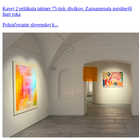
Kavej 2 prilákala takmer 75-tisíc divákov. Zaznamenala najsilnejší
štart roka
Pokračovanie slovenskej k...