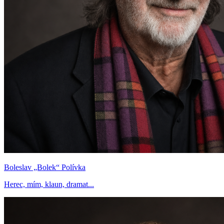
Boleslav „Bolek“ Polívka
Herec, mím, klaun, dramat...