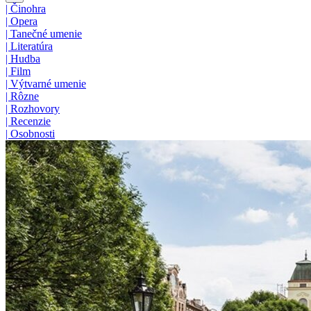
|
Činohra
|
Opera
|
Tanečné umenie
|
Literatúra
|
Hudba
|
Film
|
Výtvarné umenie
|
Rôzne
|
Rozhovory
|
Recenzie
|
Osobnosti