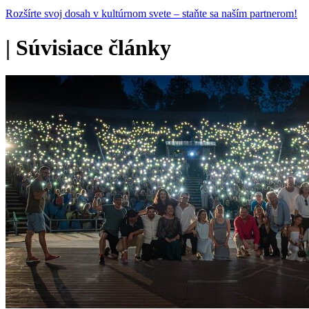
Rozšírte svoj dosah v kultúrnom svete – staňte sa naším partnerom!
|
Súvisiace články