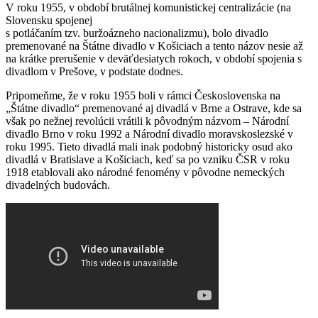
V roku 1955, v období brutálnej komunistickej centralizácie (na
Slovensku spojenej
s potláčaním tzv. buržoázneho nacionalizmu), bolo divadlo
premenované na Štátne divadlo v Košiciach a tento názov nesie až
na krátke prerušenie v deväťdesiatych rokoch, v období spojenia s
divadlom v Prešove, v podstate dodnes.
Pripomeňme, že v roku 1955 boli v rámci Československa na
„Štátne divadlo“ premenované aj divadlá v Brne a Ostrave, kde sa
však po nežnej revolúcii vrátili k pôvodným názvom – Národní
divadlo Brno v roku 1992 a Národní divadlo moravskoslezské v
roku 1995. Tieto divadlá mali inak podobný historicky osud ako
divadlá v Bratislave a Košiciach, keď sa po vzniku ČSR v roku
1918 etablovali ako národné fenomény v pôvodne nemeckých
divadelných budovách.