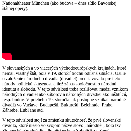
Nationaltheater München (ako budova – dnes sídlo Bavorskej
štátnej opery).
V slovanských a vo viacerých východoeurópskych krajinách, ktoré
nemali vlastný štát, bola v 19. storočí trochu odlišná situácia. Úsilie
o založenie národného divadla (divadiel) predstavovalo pre tieto
národy politickú skúsenosť a tiež zápas spoločnosti o národnú
identitu a slobodu. V tejto súvislosti treba rozlišovať medzi vznikom
národných divadiel ako súborov a národných divadiel ako inštitúcií,
resp. budov. V priebehu 19. storočia tak postupne vznikali národné
divadlá vo Varšave, Budapešti, Bukurešti, Belehrade, Prahe,
Záhrebe, Ľubľane atď.
V tejto súvislosti stojí za zmienku skutočnosť, že prvé slovenské
divadlo, ktoré nieslo vo svojom názve slovo „národné“, bolo tzv.
Slovenské národné divadlo nitrianske v Sobotišti založené