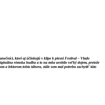
ečníci, ktorí aj účinkujú v klipe k piesni Festival – Vlado
originálna rómska hudba a to na mňa urobilo veľký dojem, pretože
kom a lektorom tohto tábora, stále som mal potrebu zachytiť túto