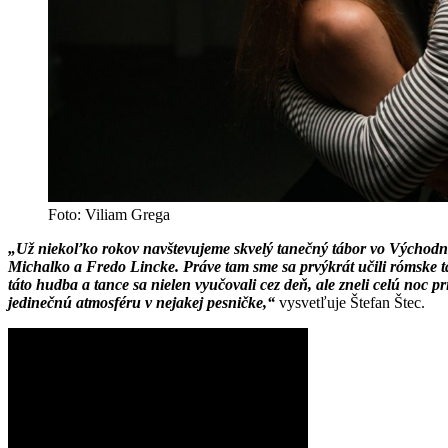
Foto: Viliam Grega
„Už niekoľko rokov navštevujeme skvelý tanečný tábor vo Východnej, 
Michalko a Fredo Lincke. Práve tam sme sa prvýkrát učili rómske t
táto hudba a tance sa nielen vyučovali cez deň, ale zneli celú noc 
jedinečnú atmosféru v nejakej pesničke,“
vysvetľuje Štefan Štec.