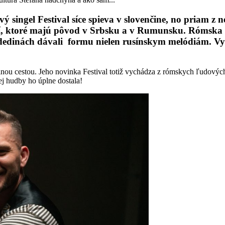
vý singel
Festival
síce spieva v slovenčine, no priam z
í, ktoré majú pôvod v Srbsku a v Rumunsku. Rómska 
dedinách dávali formu nielen rusínskym melódiám. Vych
 inou cestou. Jeho novinka Festival totiž vychádza z rómskych ľudovýc
ej hudby ho úplne dostala!