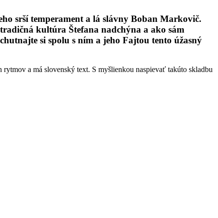
 neho srší temperament a lá slávny Boban Markovič.
tradičná kultúra Štefana nadchýna a ako sám
utnajte si spolu s ním a jeho Fajtou tento úžasný
h rytmov a má slovenský text. S myšlienkou naspievať takúto skladbu