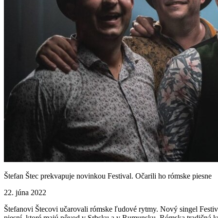
Štefan Štec prekvapuje novinkou Festival. Očarili ho rómske piesne
22. júna 2022
Štefanovi Štecovi učarovali rómske ľudové rytmy. Nový singel Festi
piesní, ktoré majú pôvod v Srbsku a v Rumunsku. Rómska tradičná ku