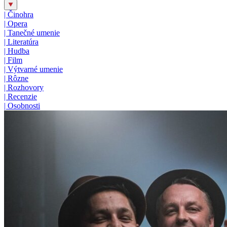
|
Činohra
|
Opera
|
Tanečné umenie
|
Literatúra
|
Hudba
|
Film
|
Výtvarné umenie
|
Rôzne
|
Rozhovory
|
Recenzie
|
Osobnosti