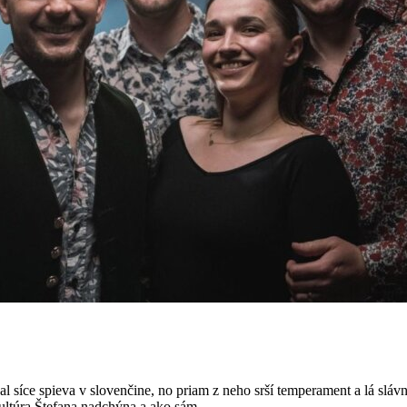
val síce spieva v slovenčine, no priam z neho srší temperament a lá 
ltúra Štefana nadchýna a ako sám...