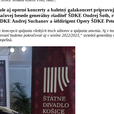
 ale aj operné koncerty a baletný galakoncert priprav
tlačovej besede generálny riaditeľ ŠDKE Ondrej Šoth,
DKE Andrej Suchanov a šéfdirigent Opery ŠDKE Peter
v koncepcii spájania všetkých troch súborov a spájania umenia. Aj v ins
erovaní budeme pokračovať aj v sezóne 2022/2023,“
uviedol generálny 
úspešná.