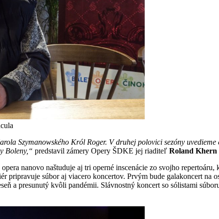
acula
arola Szymanowského Król Roger. V druhej polovici sezóny uvedieme 
ny Boleny,“
predstavil zámery Opery ŠDKE jej riaditeľ
Roland Khern
 opera nanovo naštuduje aj tri operné inscenácie zo svojho repertoáru, 
r pripravuje súbor aj viacero koncertov. Prvým bude galakoncert na os
eň a presunutý kvôli pandémii. Slávnostný koncert so sólistami súbor