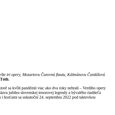
ešte tri opery, Mozartovu Čarovnú flautu, Kálmánovu Čardášovú
 Tóth
.
ktoré sa kvôli pandémii viac ako dva roky nehrali – Verdiho opery
lavu jubilea slovenskej tenorovej legendy a bývalého riaditeľa
u i hosťami sa uskutoční 24. septembra 2022 pod taktovkou