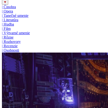
|
Činohra
|
Opera
|
Tanečné umenie
|
Literatúra
|
Hudba
|
Film
|
Výtvarné umenie
|
Rôzne
|
Rozhovory
|
Recenzie
|
Osobnosti