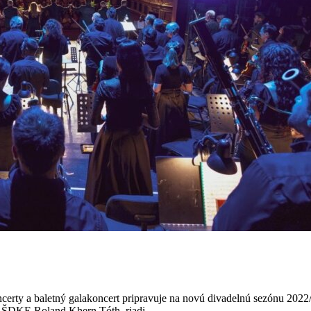
oncerty a baletný galakoncert pripravuje na novú divadelnú sezónu 2022
y ŠDKE Roland Khern Tóth, riadi...