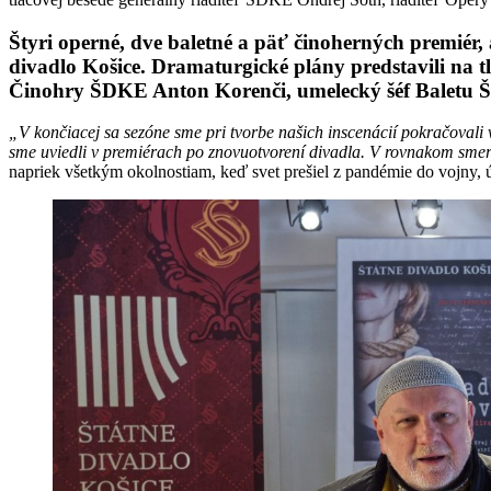
Štyri operné, dve baletné a päť činoherných premiér,
divadlo Košice. Dramaturgické plány predstavili na 
Činohry ŠDKE Anton Korenči, umelecký šéf Baletu Š
„V končiacej sa sezóne sme pri tvorbe našich inscenácií pokračovali 
sme uviedli v premiérach po znovuotvorení divadla. V rovnakom sm
napriek všetkým okolnostiam, keď svet prešiel z pandémie do vojny, 