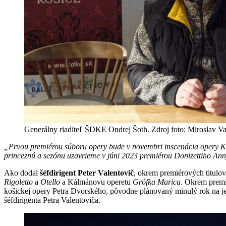
Generálny riaditeľ ŠDKE Ondrej Šoth. Zdroj foto: Miroslav V
„Prvou premiérou súboru opery bude v novembri inscenácia opery K
princeznú a sezónu uzavrieme v júni 2023 premiérou Donizettiho An
Ako dodal
šéfdirigent Peter Valentovič
, okrem premiérových titulov
Rigoletto
a
Otello
a Kálmánovu operetu
Grófka Marica
. Okrem premié
košickej opery Petra Dvorského, pôvodne plánovaný minulý rok na jes
šéfdirigenta Petra Valentoviča.