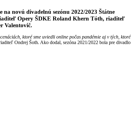
uje na novú divadelnú sezónu 2022/2023 Štátne
 riaditeľ Opery ŠDKE Roland Khern Tóth, riaditeľ
 Valentovič.
cenáciách, ktoré sme uviedli online počas pandémie aj v tých, ktoré
riaditeľ Ondrej Šoth. Ako dodal, sezóna 2021/2022 bola pre divadlo