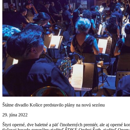
Štátne divadlo Košice predstavilo plány na novú sezónu
29. júna 2022
Štyri operné, dve baletné a päť činoherných premiér, ale aj operné k
tlačovej besede generálny riaditeľ ŠDKE Ondrej Šoth, riaditeľ Oper