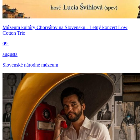
Múzeum kultúry Chorvátov na Slovensku - Letný koncert Low
Cotton Trio
09.
augusta
Slovenské národné múzeum