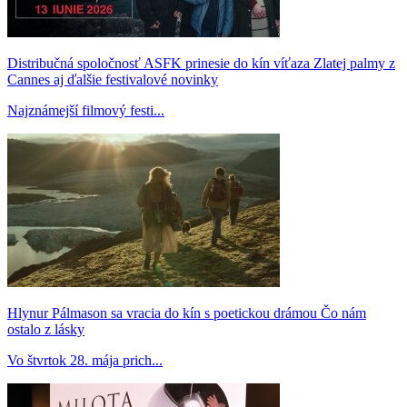
Distribučná spoločnosť ASFK prinesie do kín víťaza Zlatej palmy z
Cannes aj ďalšie festivalové novinky
Najznámejší filmový festi...
Hlynur Pálmason sa vracia do kín s poetickou drámou Čo nám
ostalo z lásky
Vo štvrtok 28. mája prich...