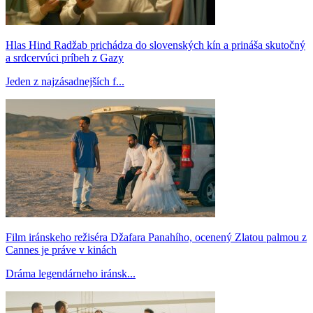
Hlas Hind Radžab prichádza do slovenských kín a prináša skutočný
a srdcervúci príbeh z Gazy
Jeden z najzásadnejších f...
Film iránskeho režiséra Džafara Panahího, ocenený Zlatou palmou z
Cannes je práve v kinách
Dráma legendárneho iránsk...