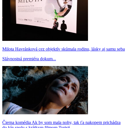
Milota Havránková cez objektív skúmala rodinu, lásky aj samu seba
Slávnostná premiéra dokum...
Čierna komédia Ak by som mala nohy, tak ťa nakopem prichádza
do kín spolu s krátkym filmom Turisti