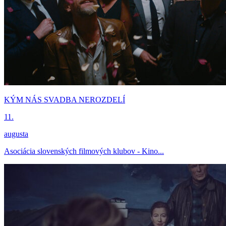
KÝM NÁS SVADBA NEROZDELÍ
11.
augusta
Asociácia slovenských filmových klubov - Kino...