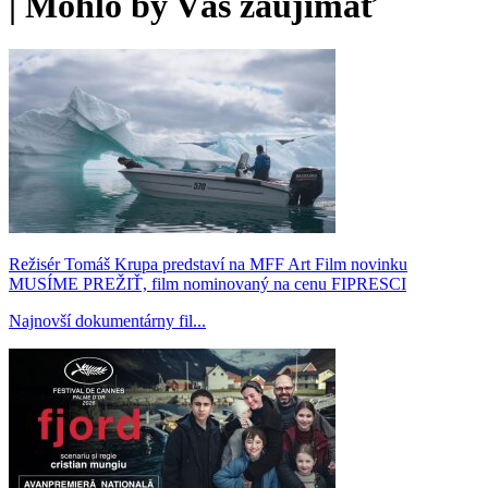
|
Mohlo by Vás zaujímať
Režisér Tomáš Krupa predstaví na MFF Art Film novinku
MUSÍME PREŽIŤ, film nominovaný na cenu FIPRESCI
Najnovší dokumentárny fil...