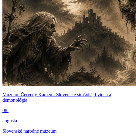
Múzeum Červený Kameň - Slovenské strašidlá, bytosti a
démonológia
08.
augusta
Slovenské národné múzeum