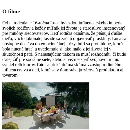
O filme
Od narodenia je 16-ročná Luca hviezdou influencerského impéria
svojich rodičov a každý míľnik jej života je starostlivo inscenovaný
pre milióny sledovateľov. Keď rodičia oznámia, že plánujú ďalšie
dieťa, v ich dokonalej fasáde sa začnú objavovať praskliny. Luca sa
postupne dostáva do emocionálnej krízy, búri sa proti úlohe, ktorú
bola nútená hrať, a uvedomuje si, ako málo z jej života jej v
skutočnosti patrí. S narastajúcim tlakom sa musí rozhodnúť, či bude
ďalej žiť pre sociálne siete, alebo si vezme späť svoj život mimo
svetiel reflektorov.Táto satirická dráma skúma vzostup rodinného
influencerstva a deti, ktoré sa v ňom stávajú zároveň produktom aj
tovarom.