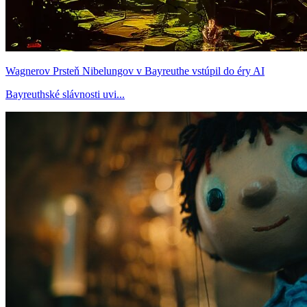
Wagnerov Prsteň Nibelungov v Bayreuthe vstúpil do éry AI
Bayreuthské slávnosti uvi...