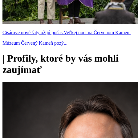
Cisárove nové šaty ožijú počas Veľkej noci na Červenom Kameni
Múzeum Červený Kameň pozý...
|
Profily, ktoré by vás mohli
zaujímať