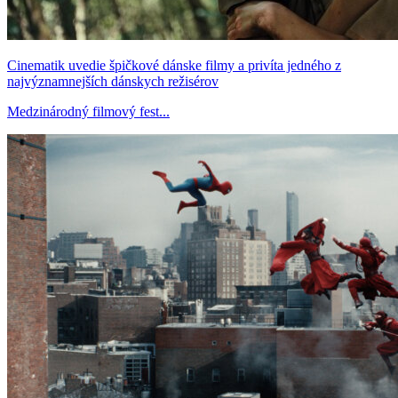
Cinematik uvedie špičkové dánske filmy a privíta jedného z
najvýznamnejších dánskych režisérov
Medzinárodný filmový fest...