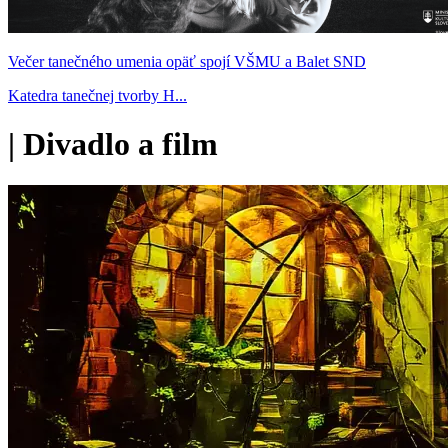
Večer tanečného umenia opäť spojí VŠMU a Balet SND
Katedra tanečnej tvorby H...
|
Divadlo a film