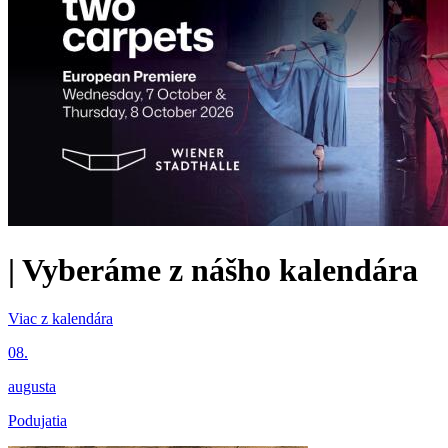
|
Vyberáme z nášho kalendára
Viac z kalendára
08.
augusta
Podujatia