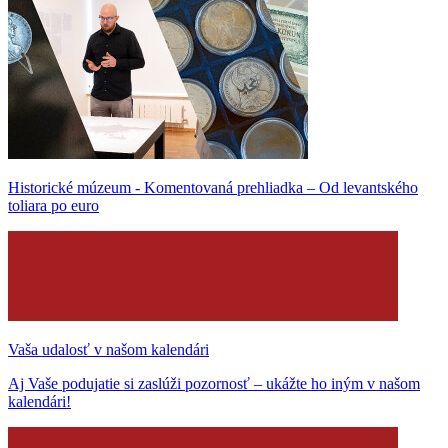
Historické múzeum - Komentovaná prehliadka – Od levantského
toliara po euro
Vaša udalosť v našom kalendári
Aj Vaše podujatie si zaslúži pozornosť – ukážte ho iným v našom
kalendári!