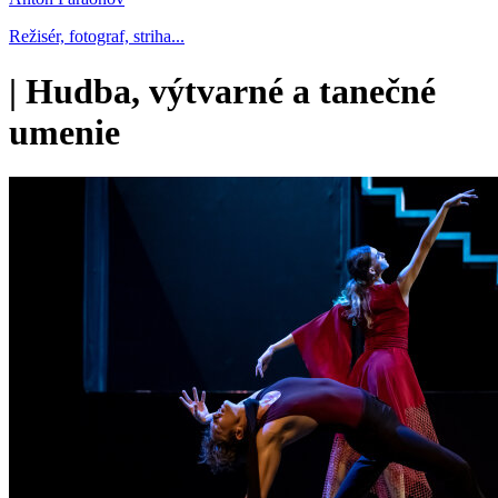
Režisér, fotograf, striha...
|
Hudba, výtvarné a tanečné
umenie