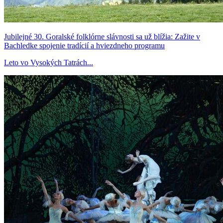
Jubilejné 30. Goralské folklórne slávnosti sa už blížia: Zažite v
Bachledke spojenie tradícií a hviezdneho programu
Leto vo Vysokých Tatrách...