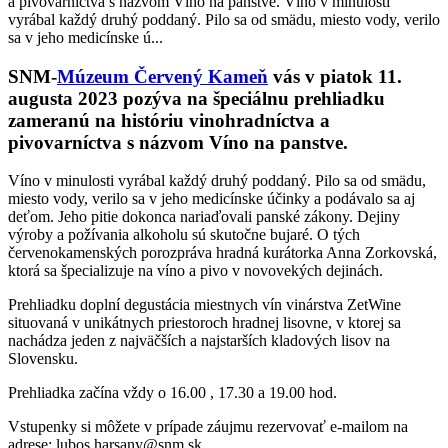
a pivovarníctva s názvom Víno na panstve. Víno v minulosti
vyrábal každý druhý poddaný. Pilo sa od smädu, miesto vody, verilo
sa v jeho medicínske ú...
SNM-
Múzeum Červený Kameň
vás v piatok 11.
augusta 2023 pozýva na špeciálnu prehliadku
zameranú na históriu vinohradníctva a
pivovarníctva s názvom Víno na panstve.
Víno v minulosti vyrábal každý druhý poddaný. Pilo sa od smädu,
miesto vody, verilo sa v jeho medicínske účinky a podávalo sa aj
deťom. Jeho pitie dokonca nariaďovali panské zákony. Dejiny
výroby a požívania alkoholu sú skutočne bujaré. O tých
červenokamenských porozpráva hradná kurátorka Anna Zorkovská,
ktorá sa špecializuje na víno a pivo v novovekých dejinách.
Prehliadku doplní degustácia miestnych vín vinárstva ZetWine
situovaná v unikátnych priestoroch hradnej lisovne, v ktorej sa
nachádza jeden z najväčších a najstarších kladových lisov na
Slovensku.
Prehliadka začína vždy o 16.00 , 17.30 a 19.00 hod.
Vstupenky si môžete v prípade záujmu rezervovať e-mailom na
adrese: lubos.harsany@snm.sk