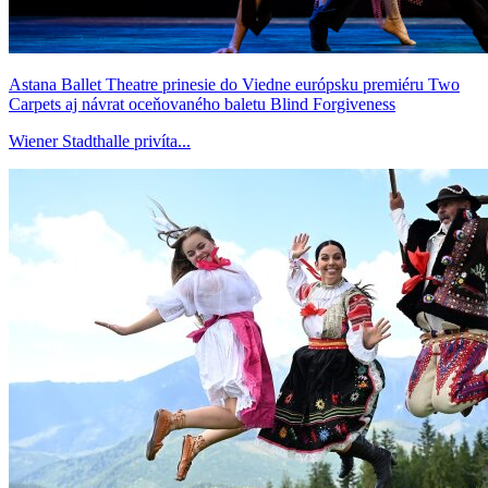
Astana Ballet Theatre prinesie do Viedne európsku premiéru Two
Carpets aj návrat oceňovaného baletu Blind Forgiveness
Wiener Stadthalle privíta...