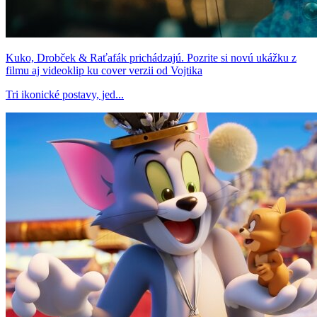
Kuko, Drobček & Raťafák prichádzajú. Pozrite si novú ukážku z
filmu aj videoklip ku cover verzii od Vojtika
Tri ikonické postavy, jed...