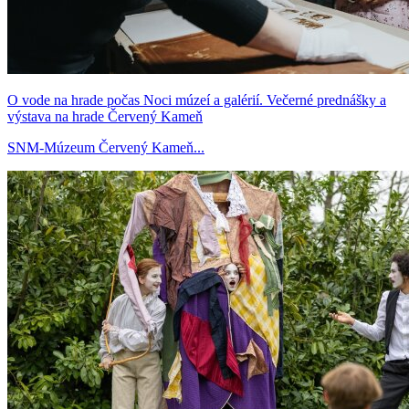
O vode na hrade počas Noci múzeí a galérií. Večerné prednášky a
výstava na hrade Červený Kameň
SNM-Múzeum Červený Kameň...