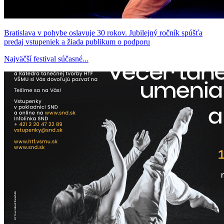
Bratislava v pohybe oslavuje 30 rokov. Jubilejný ročník spúšťa
predaj vstupeniek a žiada publikum o podporu
Najväčší festival súčasné...