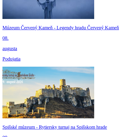
Múzeum Červený Kameň - Legendy hradu Červený Kameň
08.
augusta
Podujatia
Spišské múzeum - Rytiersky turnaj na Spišskom hrade