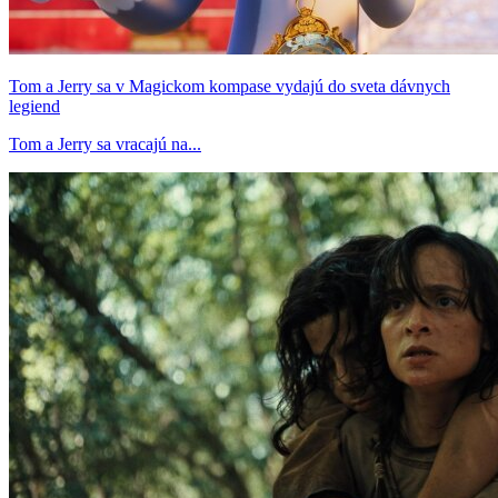
Tom a Jerry sa v Magickom kompase vydajú do sveta dávnych
legiend
Tom a Jerry sa vracajú na...