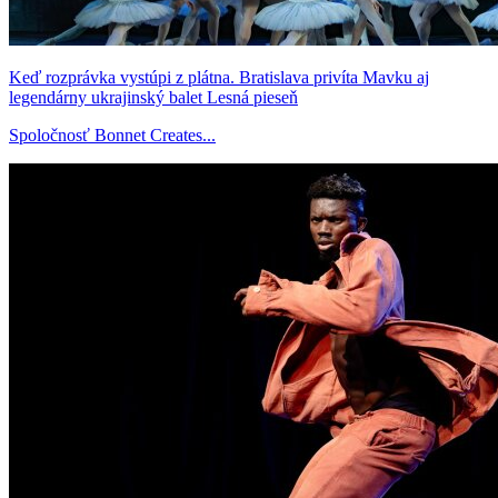
Keď rozprávka vystúpi z plátna. Bratislava privíta Mavku aj
legendárny ukrajinský balet Lesná pieseň
Spoločnosť Bonnet Creates...