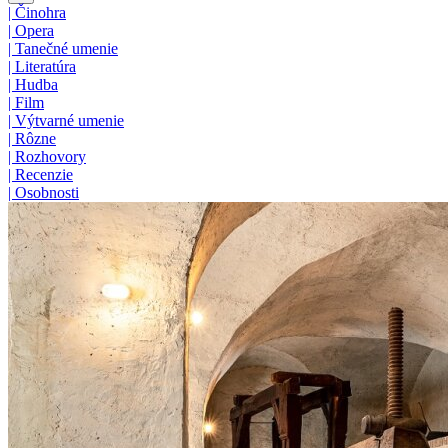
|
Činohra
|
Opera
|
Tanečné umenie
|
Literatúra
|
Hudba
|
Film
|
Výtvarné umenie
|
Rôzne
|
Rozhovory
|
Recenzie
|
Osobnosti