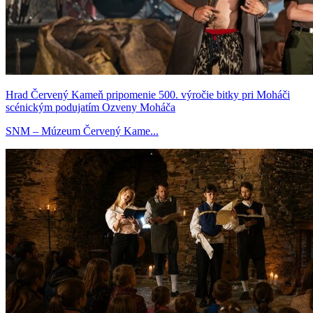
Hrad Červený Kameň pripomenie 500. výročie bitky pri Moháči
scénickým podujatím Ozveny Moháča
SNM – Múzeum Červený Kame...