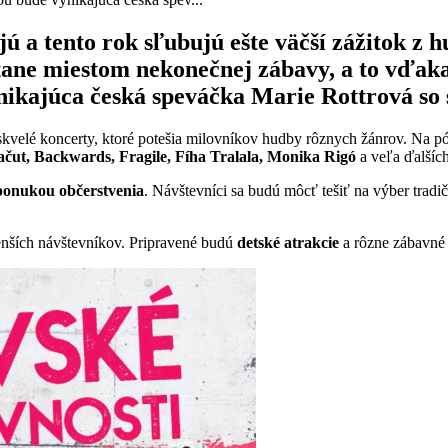
ú a tento rok sľubujú ešte väčší zážitok z h
tane miestom nekonečnej zábavy, a to vďaka
nikajúca česká speváčka Marie Rottrová so
kvelé koncerty, ktoré potešia milovníkov hudby rôznych žánrov. Na pó
ačut, Backwards, Fragile, Fíha Tralala, Monika Rigó
a veľa ďalších
 ponukou občerstvenia
. Návštevníci sa budú môcť tešiť na výber trad
enších návštevníkov. Pripravené budú
detské atrakcie
a rôzne zábavné 