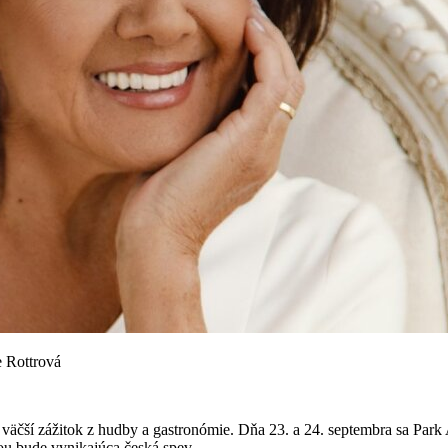
e Rottrová
e väčší zážitok z hudby a gastronómie. Dňa 23. a 24. septembra sa Par
ou bude vynikajúca česká spev...