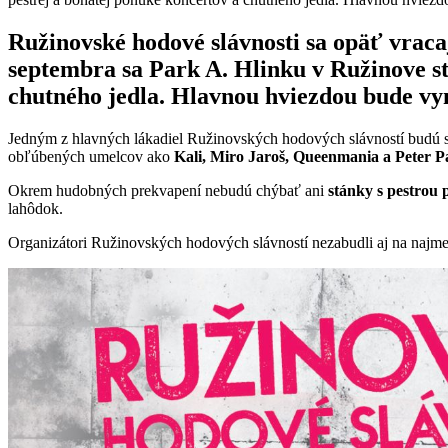
Ružinovské hodové slávnosti sa opäť vracaj
septembra sa Park A. Hlinku v Ružinove s
chutného jedla. Hlavnou hviezdou bude vy
Jedným z hlavných lákadiel Ružinovských hodových slávností budú s
obľúbených umelcov ako
Kali, Miro Jaroš, Queenmania a Peter P
Okrem hudobných prekvapení nebudú chýbať ani
stánky s pestrou
lahôdok.
Organizátori Ružinovských hodových slávností nezabudli aj na najm