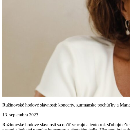
Ružinovské hodové slávnosti: koncerty, gurmánske pochúťky a Mari
13. septembra 2023
Ružinovské hodové slávnosti sa opäť vracajú a tento rok sľubujú ešt
pestrej a bohatej ponuke koncertov a chutného jedla. Hlavnou hviezd