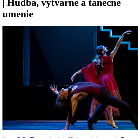
|
Hudba, výtvarné a tanečné
umenie