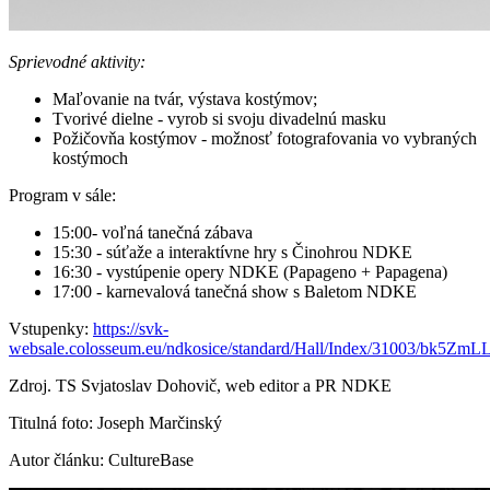
Sprievodné aktivity:
Maľovanie na tvár, výstava kostýmov;
Tvorivé dielne - vyrob si svoju divadelnú masku
Požičovňa kostýmov - možnosť fotografovania vo vybraných
kostýmoch
Program v sále:
15:00- voľná tanečná zábava
15:30 - súťaže a interaktívne hry s Činohrou NDKE
16:30 - vystúpenie opery NDKE (Papageno + Papagena)
17:00 - karnevalová tanečná show s Baletom NDKE
Vstupenky:
https://svk-
websale.colosseum.eu/ndkosice/standard/Hall/Index/31003
Zdroj. TS Svjatoslav Dohovič, web editor a PR NDKE
Titulná foto: Joseph Marčinský
Autor článku: CultureBase