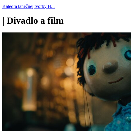
Katedra tanečnej tvorby H...
|
Divadlo a film