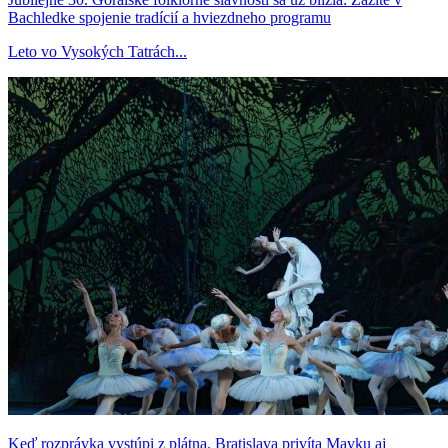
Bachledke spojenie tradícií a hviezdneho programu
Leto vo Vysokých Tatrách...
Keď rozprávka vystúpi z plátna. Bratislava privíta Mavku aj