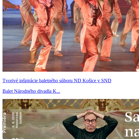
Tvorivé inšpirácie baletného súboru ND Košice v SND
Balet Národného divadla K...