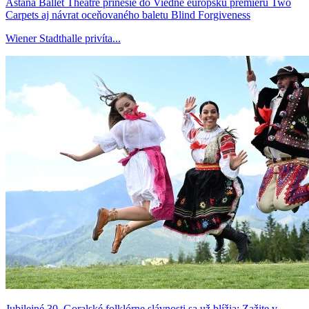
Astana Ballet Theatre prinesie do Viedne európsku premiéru Two
Carpets aj návrat oceňovaného baletu Blind Forgiveness
Wiener Stadthalle privíta...
Jubilejné 30. Goralské folklórne slávnosti sa už blížia: Zažite v