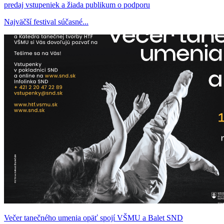
predaj vstupeniek a žiada publikum o podporu
Najväčší festival súčasné...
Večer tanečného umenia opäť spojí VŠMU a Balet SND