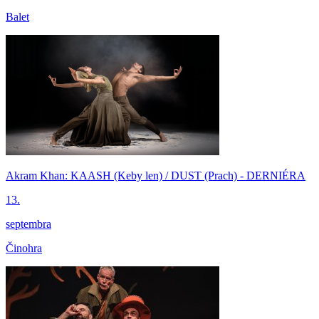
Balet
Akram Khan: KAASH (Keby len) / DUST (Prach) - DERNIÉRA
13.
septembra
Činohra