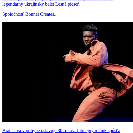
legendárny ukrajinský balet Lesná pieseň
Spoločnosť Bonnet Creates...
Bratislava v pohybe oslavuje 30 rokov. Jubilejný ročník spúšťa