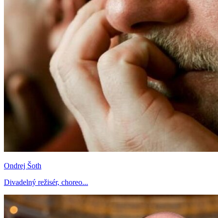
Ondrej Šoth
Divadelný režisér, choreo...