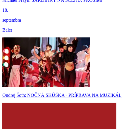
Michael Frayn: SARDINKY NA SCÉNU, PROSÍM!
18.
septembra
Balet
Ondrej Šoth: NOČNÁ SKÚŠKA - PRÍPRAVA NA MUZIKÁL