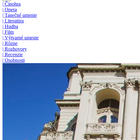
|
Činohra
|
Opera
|
Tanečné umenie
|
Literatúra
|
Hudba
|
Film
|
Výtvarné umenie
|
Rôzne
|
Rozhovory
|
Recenzie
|
Osobnosti