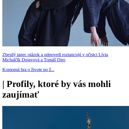
Zbesilý tanec otázok a odpovedí roztancujú v očistci Lívia
Michalčík Dujavová a Tomáš Diro
Komorná hra o živote po ž...
|
Profily, ktoré by vás mohli
zaujímať