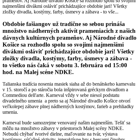
prameňov. Aj Národné divadlo Košice sa rozhodlo spolu so svojimi
najmenšími divákmi osláviť prichádzajúce obdobie jari! Všetky
zložky divadla, kostýmy, farby, úsmevy a zábava - to vše...
Obdobie fašiangov už tradične so sebou prináša
množstvo nádherných aktivít prameniacich z našich
dávnych kultúrnych prameňov. Aj Národné divadlo
Košice sa rozhodlo spolu so svojimi najmenšími
divákmi osláviť prichádzajúce obdobie jari! Všetky
zložky divadla, kostýmy, farby, úsmevy a zábava -
to všetko nás čaká v sobotu 3. februára od 15:00
hod. na Malej scéne NDKE.
Talianska tradícia nosenia masiek siaha až do benátskeho karnevalu
v 15. storočí a po stáročia bola inšpirovaná gréckym divadlom a
Commediou dell'arte. Karneval vždy v sebe niesol podstatu
divadelného umenia a preto sa aj Národné divadlo Košice otvorí
veľkolepej zábave plnej nádherných kostýmov, farieb a prehliadky
umenia.
Karneval bude samozrejme venovaný našim najmenším. Tešiť sa
môžu na množstvo zábavy v priestoroch Malej scény NDKE.
Nebudú chýbať tvorivé dielne, maľovanie na tvár, výstava
kostýmov, súťažné aktivity, interaktívne hry s hercami činohry,