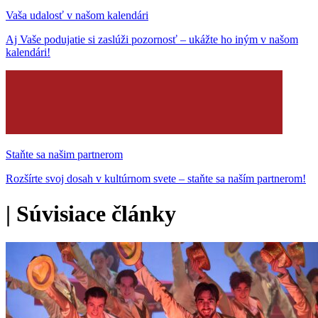
Vaša udalosť v našom kalendári
Aj Vaše podujatie si zaslúži pozornosť – ukážte ho iným v našom
kalendári!
Staňte sa našim partnerom
Rozšírte svoj dosah v kultúrnom svete – staňte sa naším partnerom!
|
Súvisiace články