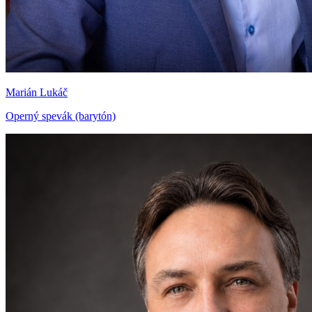
Marián Lukáč
Operný spevák (barytón)