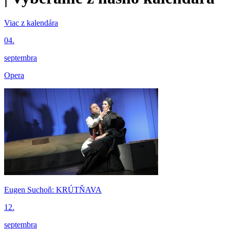
Viac z kalendára
04.
septembra
Opera
Eugen Suchoň: KRÚTŇAVA
12.
septembra