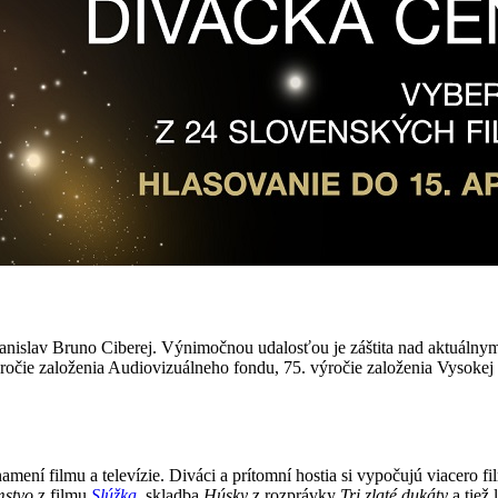
nislav Bruno Ciberej. Výnimočnou udalosťou je záštita nad aktuálnym 
očie založenia Audiovizuálneho fondu, 75. výročie založenia Vysokej
amení filmu a televízie. Diváci a prítomní hostia si vypočujú viacero
mstvo
z filmu
Slúžka
, skladba
Húsky
z rozprávky
Tri zlaté dukáty
a tiež