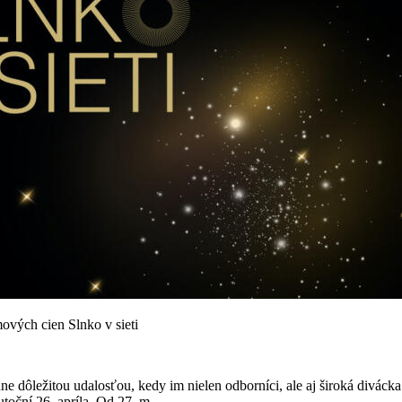
ových cien Slnko v sieti
ne dôležitou udalosťou, kedy im nielen odborníci, ale aj široká divác
oční 26. apríla. Od 27. m...