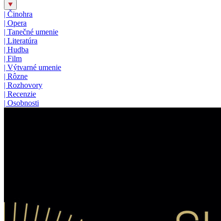
|
Činohra
|
Opera
|
Tanečné umenie
|
Literatúra
|
Hudba
|
Film
|
Výtvarné umenie
|
Rôzne
|
Rozhovory
|
Recenzie
|
Osobnosti