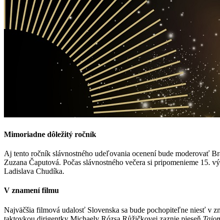
Mimoriadne dôležitý ročník
Aj tento ročník slávnostného udeľovania ocenení bude moderovať Bra
Zuzana Čaputová. Počas slávnostného večera si pripomenieme 15. výr
Ladislava Chudíka.
V znamení filmu
Najväčšia filmová udalosť Slovenska sa bude pochopiteľne niesť v zn
taktovkou dirigentky Michaely Rózsa Růžičkovej zaznie pieseň
Tajo