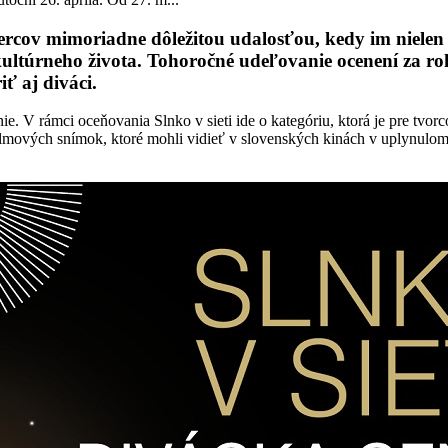
hercov mimoriadne dôležitou udalosťou, kedy im nielen 
ultúrneho života. Tohoročné udeľovanie ocenení za rok
ť aj diváci.
. V rámci oceňovania Slnko v sieti ide o kategóriu, ktorá je pre tvorcov
filmových snímok, ktoré mohli vidieť v slovenských kinách v uplynul