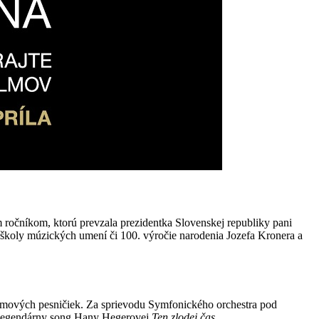
ročníkom, ktorú prevzala prezidentka Slovenskej republiky pani
 školy múzických umení či 100. výročie narodenia Jozefa Kronera a
 filmových pesničiek. Za sprievodu Symfonického orchestra pod
 legendárny song Hany Hegerovej
Ten zlodej čas
.