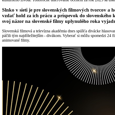
Slnko v sieti je pre slovenských filmových tvorcov a 
vzdať hold za ich prácu a príspevok do slovenského k
svoj názor na slovenské filmy uplynulého roka vyjadri
Slovenská filmová a televízna akadémia dnes spúšťa divácke hlasovanie
páčili tým najdôležitejším - divákom. Vyberať si môžu spomedzi 24 
animované filmy.