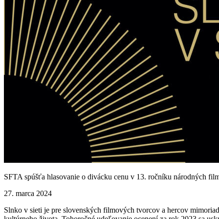
SFTA spúšťa hlasovanie o divácku cenu v 13. ročníku národných film
27. marca 2024
Slnko v sieti je pre slovenských filmových tvorcov a hercov mimoriad
kultúrneho života. Tohoročné udeľovanie ocenení za rok 2023 sa uskut