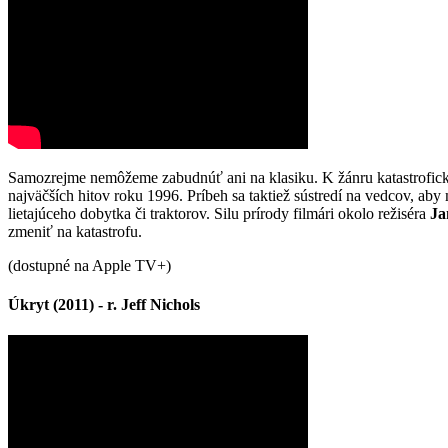
Samozrejme nemôžeme zabudnúť ani na klasiku. K žánru katastrofické
najväčších hitov roku 1996. Príbeh sa taktiež sústredí na vedcov, aby
lietajúceho dobytka či traktorov. Silu prírody filmári okolo režiséra
Ja
zmeniť na katastrofu.
(dostupné na Apple TV+)
Úkryt (2011) - r. Jeff Nichols