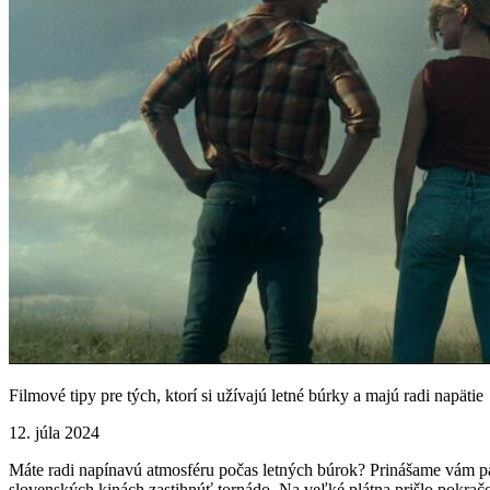
Filmové tipy pre tých, ktorí si užívajú letné búrky a majú radi napätie
12. júla 2024
Máte radi napínavú atmosféru počas letných búrok? Prinášame vám pár
slovenských kinách zastihnúť tornádo. Na veľké plátna prišlo pokračo