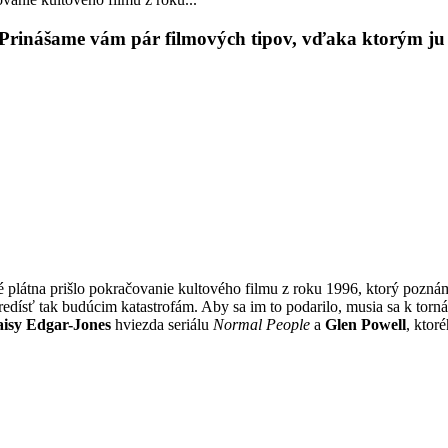
Prinášame vám pár filmových tipov, vďaka ktorým ju m
 plátna prišlo pokračovanie kultového filmu z roku 1996, ktorý pozná
edísť tak budúcim katastrofám. Aby sa im to podarilo, musia sa k torná
isy Edgar-Jones
hviezda seriálu
Normal People
a
Glen Powell
, ktor