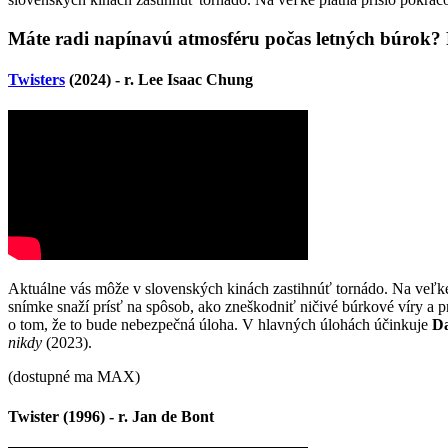
Máte radi napínavú atmosféru počas letných búrok? 
Twisters
(2024) - r. Lee Isaac Chung
Aktuálne vás môže v slovenských kinách zastihnúť tornádo. Na veľké
snímke snaží prísť na spôsob, ako zneškodniť ničivé búrkové víry a pr
o tom, že to bude nebezpečná úloha. V hlavných úlohách účinkuje
Da
nikdy
(2023).
(dostupné ma MAX)
Twister (1996) - r. Jan de Bont