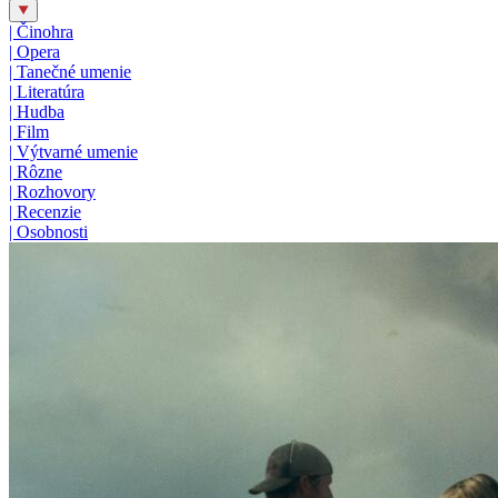
|
Činohra
|
Opera
|
Tanečné umenie
|
Literatúra
|
Hudba
|
Film
|
Výtvarné umenie
|
Rôzne
|
Rozhovory
|
Recenzie
|
Osobnosti