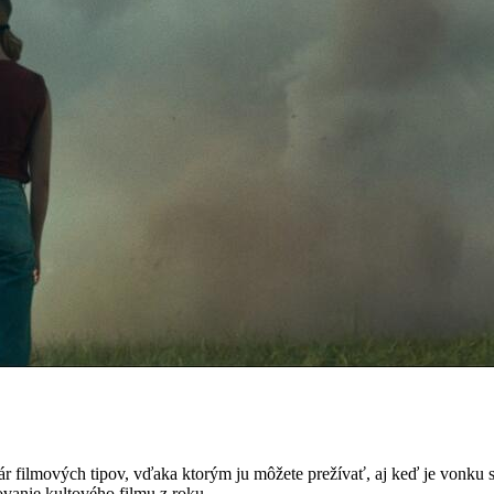
 filmových tipov, vďaka ktorým ju môžete prežívať, aj keď je vonku s
vanie kultového filmu z roku...