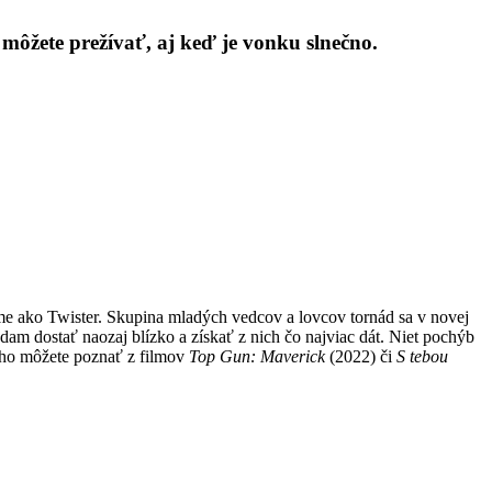
ôžete prežívať, aj keď je vonku slnečno.
me ako Twister. Skupina mladých vedcov a lovcov tornád sa v novej
dam dostať naozaj blízko a získať z nich čo najviac dát. Niet pochýb
ého môžete poznať z filmov
Top Gun: Maverick
(2022) či
S tebou