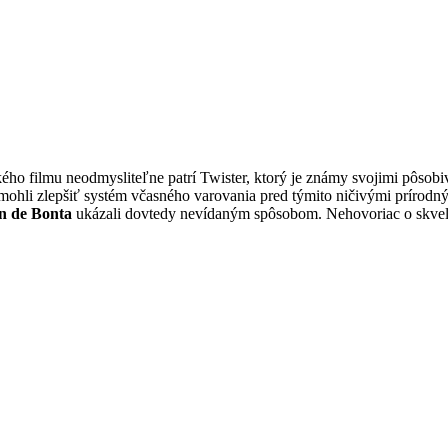
ho filmu neodmysliteľne patrí Twister, ktorý je známy svojimi pôsobiv
 mohli zlepšiť systém včasného varovania pred týmito ničivými prírodným
n de Bonta
ukázali dovtedy nevídaným spôsobom. Nehovoriac o skvele