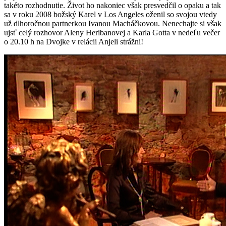
takéto rozhodnutie. Život ho nakoniec však presvedčil o opaku a tak
sa v roku 2008 božský Karel v Los Angeles oženil so svojou vtedy
už dlhoročnou partnerkou Ivanou Macháčkovou. Nenechajte si však
ujsť celý rozhovor Aleny Heribanovej a Karla Gotta v nedeľu večer
o 20.10 h na Dvojke v relácii Anjeli strážni!