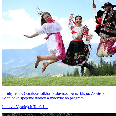
Jubilejné 30. Goralské folklórne slávnosti sa už blížia: Zažite v
Bachledke spojenie tradícií a hviezdneho programu
Leto vo Vysokých Tatrách...