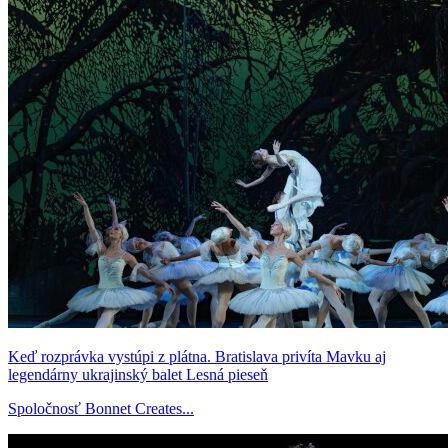
Keď rozprávka vystúpi z plátna. Bratislava privíta Mavku aj
legendárny ukrajinský balet Lesná pieseň
Spoločnosť Bonnet Creates...