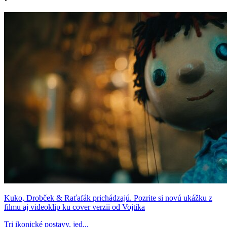
Kuko, Drobček & Raťafák prichádzajú. Pozrite si novú ukážku z
filmu aj videoklip ku cover verzii od Vojtika
Tri ikonické postavy, jed...