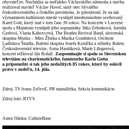
obyvateľov. Nachádza sa neďaleko Václavského námestia a stavbu
realizoval staviteľ Václav Havel, starý otec bývalého
československého a českého prezidenta. Je prirodzené, že na tak
významnom kultúrnom mieste vystúpil mnohonásobne oceňovaný
Karel Gott, ktorý mal v tom čase 39 rokov. Na koncerte v Lucerne
spolu s Majstrom vystúpili jeho sopranistky Jitka Zelenková, Jarmila
Gerlová, Vlasta Kahovcová, The Beatles Revival Band, slovenská
skupina Modus – Miro Žbirka a Marika Gombitová, Orchestr
Ladislava Štaidla, Baletní skupina Josefa Koníčka a sólistky Baletu
Československé televize, Anna Hantáková, Marie Libigerová,
koncert režíroval Ján Roháč.
Zaspomínajte si spolu so Slovenskou
televíziou na charizmatického, famózneho Karla Gotta
a pripomeňte si tak jeho nedožitých 85 rokov, ktoré by oslávil
práve v nedeľu, 14. júla.
Zdroj: TS Ivana Zečevič, PR manažérka, Sekcia komunikácie
Zdroj foto: RTVS
Autor článku: CultureBase