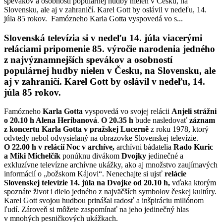
spevákov a osobností populárnej hudby nielen v Česku, na
Slovensku, ale aj v zahraničí. Karel Gott by oslávil v nedeľu, 14.
júla 85 rokov. Famózneho Karla Gotta vyspovedá vo s...
Slovenská televízia
si
v nedeľu 14. júla
viacerými
reláciami pripomenie 85. výročie narodenia
jedného
z najvýznamnejších spevákov a osobností
populárnej hudby nielen v Česku, na Slovensku, ale
aj v zahraničí. Karel Gott by oslávil v nedeľu, 14.
júla 85 rokov.
Famózneho
Karla Gotta
vyspovedá vo svojej relácii
Anjeli strážni
o 20.10 h Alena Heribanová
.
O 20.35 h
bude nasledovať
záznam
z koncertu Karla Gotta v pražskej Lucerně
z roku 1978, ktorý
odvtedy nebol odvysielaný na obrazovke Slovenskej televízie.
O 22.00 h v relácií Noc v archíve,
archívni bádatelia
Rado Kuric
a Miki Michelčík
ponúknu divákom
Dvojky
jedinečné a
exkluzívne televízne archívne ukážky, ako aj množstvo zaujímavých
informácií o „božskom Kájovi“. Nenechajte si ujsť
relácie
Slovenskej televízie 14. júla na Dvojke od 20.10 h,
vďaka ktorým
spoznáte život i dielo jedného z najväčších symbolov českej kultúry.
Karel Gott svojou hudbou prinášal radosť a inšpiráciu miliónom
ľudí. Zároveň si môžete zaspomínať na jeho jedinečný hlas
v mnohých pesničkových ukážkach.