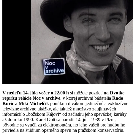
V nedeľu 14. júla večer o 22.00 h
si môžete pozrieť
na Dvojke
reprízu relácie Noc v archíve
, v ktorej archívni bádatelia
Rado
Kuric a Miki Michelčík
ponúknu divákom jedinečné a exkluzívne
televízne archívne ukážky, ale taktiež množstvo zaujímavých
informácií o „božskom Kájovi“ od začiatku jeho speváckej kariéry
až do roku 1990. Karel Gott sa narodil 14. júla 1939 v Plzni,
pôvodne sa vyučil za elektromontéra, no jeho vášeň pre hudbu ho
priviedla na štúdium operného spevu na pražskom konzervatóriu.