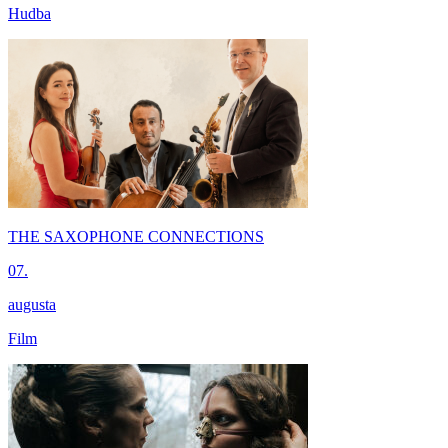
Hudba
THE SAXOPHONE CONNECTIONS
07.
augusta
Film