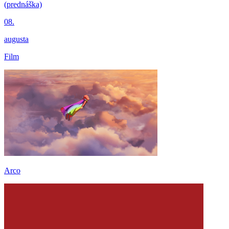
(prednáška)
08.
augusta
Film
Arco