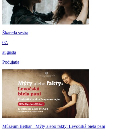
Škaredá sestra
07.
augusta
Podujatia
Múzeum Betliar - Mýty alebo fakty: Levočská biela pani