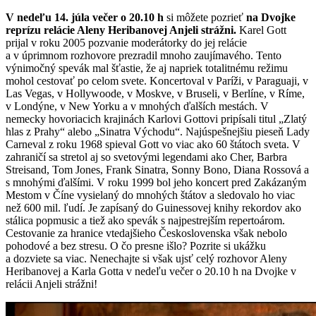
V nedeľu 14. júla večer o 20.10 h
si môžete pozrieť
na Dvojke
reprízu relácie Aleny Heribanovej Anjeli strážni.
Karel Gott
prijal v roku 2005 pozvanie moderátorky do jej relácie
a v úprimnom rozhovore prezradil mnoho zaujímavého. Tento
výnimočný spevák mal šťastie, že aj napriek totalitnému režimu
mohol cestovať po celom svete. Koncertoval v Paríži, v Paraguaji, v
Las Vegas, v Hollywoode, v Moskve, v Bruseli, v Berlíne, v Ríme,
v Londýne, v New Yorku a v mnohých ďalších mestách. V
nemecky hovoriacich krajinách Karlovi Gottovi pripísali titul „Zlatý
hlas z Prahy“ alebo „Sinatra Východu“. Najúspešnejšiu pieseň Lady
Carneval z roku 1968 spieval Gott vo viac ako 60 štátoch sveta. V
zahraničí sa stretol aj so svetovými legendami ako Cher, Barbra
Streisand, Tom Jones, Frank Sinatra, Sonny Bono, Diana Rossová a
s mnohými ďalšími. V roku 1999 bol jeho koncert pred Zakázaným
Mestom v Číne vysielaný do mnohých štátov a sledovalo ho viac
než 600 mil. ľudí. Je zapísaný do Guinessovej knihy rekordov ako
stálica popmusic a tiež ako spevák s najpestrejším repertoárom.
Cestovanie za hranice vtedajšieho Československa však nebolo
pohodové a bez stresu. O čo presne išlo? Pozrite si ukážku
a dozviete sa viac. Nenechajte si však ujsť celý rozhovor Aleny
Heribanovej a Karla Gotta v nedeľu večer o 20.10 h na Dvojke v
relácii Anjeli strážni!