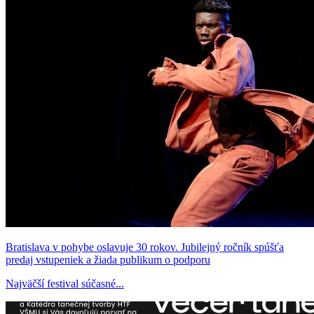
Bratislava v pohybe oslavuje 30 rokov. Jubilejný ročník spúšťa
predaj vstupeniek a žiada publikum o podporu
Najväčší festival súčasné...