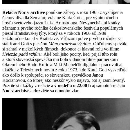
Relácia Noc v archíve
ponúkne zábery z roku 1965 z vystúpenia
členov divadla Semafor, vrátane Karla Gotta, pre výnimočného
hosťa svetového jazzu Luisa Armstronga. Nevynechá ani krátky
záznam z prvého ročníka československého festivalu populárnych
piesní Bratislavskej lýry, ktorý sa v rokoch 1966 až 1989
každoročne konal v Bratislave. Víťazom práve prvého ročníka sa
stal Karel Gott s piesňou
Mám rozprávkový dom
. Obľúbený spevák
si zahral v niekoľkých filmoch, dokonca aj hlavnú rolu vo filme
Hviezda padá vzhůru.
Aké boli jeho pocity, keď prijal túto rolu
a ktorá slovenská speváčka mu bola v danom filme partnerkou?
Okrem iného Rado Kuric a Miki Michelčík digitálne spracovali aj
ukážku z Televíznych novín z roku 1973, kde Karel Gott vysvetľuje
ako došlo k spolupráci so slovenskou speváčkou Janou
Kocianovou, do ktorej ako neskôr vyšlo najavo, bol aj zamilovaný.
Pozrite si ukážky z relácie a
v nedeľu o 22.00 h
aj samotnú reláciu
Noc v archíve
a dozviete sa omnoho viac.