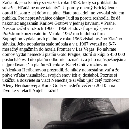
Začiatok jeho kariéry sa viaže k roku 1958, kedy sa prihlásil do
súťaže „Hľadáme nové talenty“. U poroty operný lyrický tenor
oproti hlasom z tej doby na plnej čiare prepadol, no vyvolal záujem
publika. Pre neprestávajúce ohlasy ľudí sa porota rozhodla, že dá
nakoniec angažmán Karlovi Gottovi v jednej kaviarni v Prahe.
Neskôr začal v rokoch 1960 – 1966 študovať operný spev na
Pražskom konzervatóriu. V roku 1962 mu hudobná firma
Supraphon vydala prvú platňu, v roku 1963 získal prvého Zlatého
slávika. Jeho popularita stále stúpala a v r. 1967 vyrazil na 6-7-
mesačný angažmán do hotela Frontier v Las Vegas. Po návrate
domov vydal nemeckú platňu Gold Prague, ktorú si kúpilo 450 000
poslucháčov. Túto platňu odborníci označili za jeho najúspešnejšiu a
najpredávanejšiu platňu 60. rokov. Karel Gott v rozhovore
s Alenkou Heribanovou prezradil, že nikdy neprestal snívať a že
práve vďaka vizualizácii svojich snov ich aj dosiahol. Pozrite si
ukážku a dozviete sa viac! Nenechajte si však ujsť celý rozhovor
Aleny Heribanovej a Karla Gotta v nedeľu večer o 20.10 h na
Dvojke v relácii Anjeli strážni!