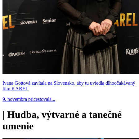
Ivana Gottová zavítala na Slovensko, aby tu uviedla dlhoočakávaný
film KAREL
9. novembra pricestovala...
|
Hudba, výtvarné a tanečné
umenie