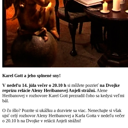
Karel Gott a jeho splnené sny!
V nedeľu 14. júla večer o 20.10 h
si môžete pozrieť
na Dvojke
reprízu relácie Aleny Heribanovej Anjeli strážni.
Alene
Heribanovej v rozhovore Karel Gott prezradil čoho sa kedysi veľmi
bál.
O čo išlo? Pozrite si ukážku a dozviete sa viac. Nenechajte si však
ujsť celý rozhovor Aleny Heribanovej a Karla Gotta v nedeľu večer
o 20.10 h na Dvojke v relácii Anjeli strážni!