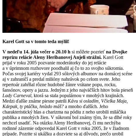
Karel Gott sa v tomto teda mýlil!
V nedeľu 14. júla večer o 20.10 h
si môžete pozrieť
na Dvojke
reprízu relácie Aleny Heribanovej Anjeli strážni.
Karel Gott
prijal v roku 2005 pozvanie moderátorky do jej relácie
a v úprimnom rozhovore poodhalil aj čo to zo svojho súkromia.
Počas svojej kariéry vydal 293 sólových albumov na domácej scéne
aj v zahraničí a predal milióny nahrávok po celom svete. Jeho
repertoár zahŕňal rôzne hudobné žánre vrátane popu, rocku,
šansónov, opery a jazzu. Jedným z jeho najväčších hitov bola pieseň
Lady Carneval
, ktorá sa stala populárnou v mnohých krajinách.
Medzi ďalšie známe piesne patrili
Kávu si osladím, Včielka Maja,
Kdepak, ty ptáčku, hnízdo máš?
a mnoho ďalších. Jeho
charakteristický hlas a charizma na pódiu z neho urobili miláčika
publika a mnohých žien. V súkromí bol známy tým, že sa dlhé roky
nechcel usadiť. Na otázku Aleny Heribanovej, či mu nechýba
rodinné zázemie odpovedal Karel Gott v roku 2005, že v žiadnom
prípade. Pozrite si ukážku a dozviete sa aj dôvody, prečo urobil