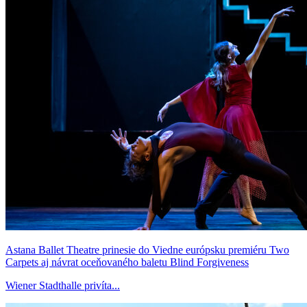
Astana Ballet Theatre prinesie do Viedne európsku premiéru Two
Carpets aj návrat oceňovaného baletu Blind Forgiveness
Wiener Stadthalle privíta...