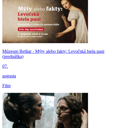
Múzeum Betliar - Mýty alebo fakty: Levočská biela pani
(prednáška)
07.
augusta
Film