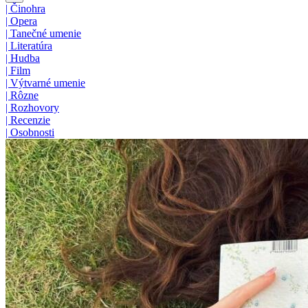
|
Činohra
|
Opera
|
Tanečné umenie
|
Literatúra
|
Hudba
|
Film
|
Výtvarné umenie
|
Rôzne
|
Rozhovory
|
Recenzie
|
Osobnosti