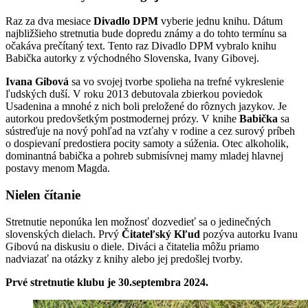
Raz za dva mesiace
Divadlo DPM
vyberie jednu knihu. Dátum
najbližšieho stretnutia bude dopredu známy a do tohto termínu sa
očakáva prečítaný text. Tento raz Divadlo DPM vybralo knihu
Babička autorky z východného Slovenska, Ivany Gibovej.
Ivana Gibová
sa vo svojej tvorbe spolieha na trefné vykreslenie
ľudských duší. V roku 2013 debutovala zbierkou poviedok
Usadenina a mnohé z nich boli preložené do rôznych jazykov. Je
autorkou predovšetkým postmodernej prózy. V knihe
Babička
sa
sústreďuje na nový pohľad na vzťahy v rodine a cez surový príbeh
o dospievaní predostiera pocity samoty a súženia. Otec alkoholik,
dominantná babička a pohreb submisívnej mamy mladej hlavnej
postavy menom Magda.
Nielen čítanie
Stretnutie neponúka len možnosť dozvedieť sa o jedinečných
slovenských dielach. Prvý
Čitateľský Kľud
pozýva autorku Ivanu
Gibovú na diskusiu o diele. Diváci a čitatelia môžu priamo
nadviazať na otázky z knihy alebo jej predošlej tvorby.
Prvé stretnutie klubu je 30.septembra 2024.