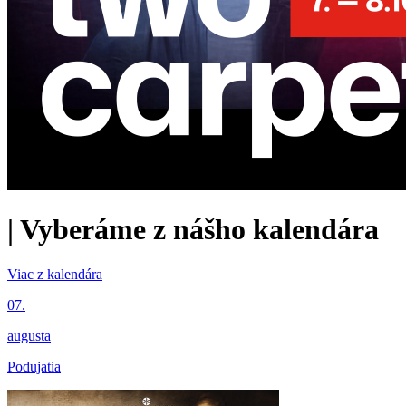
|
Vyberáme z nášho kalendára
Viac z kalendára
07.
augusta
Podujatia