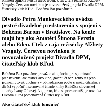
Amatéri Šimona Ferstla alebo Eden. Útek z raja režisérky Alžbety
Vrzguly. Čerstvou novinkou je novozaložený projekt Divadla DPM,
čitateľský klub Kľud. Bohéma Bar poznáme p...
Divadlo Petra Mankoveckého uvádza
pestré divadelné predstavenia v spojení s
Bohéma Barom v Bratislave. Na konte
majú hry ako
Amatéri
Šimona Ferstla
alebo
Eden. Útek z raja
režisérky Alžbety
Vrzguly. Čerstvou novinkou je
novozaložený projekt Divadla DPM,
čitateľský klub
Kľud
.
Bohéma Bar
poznáme prevažne ako plochu pre spomínané
predstavenia, ale taktiež ako kino, galériu či bar. Tento raz jeho
jedinečný zvuk utíchne a v obmedzenom počte si môžu čitatelia, a
diváci vypočuť inscenované čítanie knihy
Babička
slovenskej
autorky Ivany Gibovej. A aj preto, lebo sa priestor utíši, je novinka
Divadla DPM pomenovaná Čitateľský Kľud.
Ako čitateľský klub funguje?