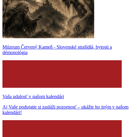
Múzeum Červený Kameň - Slovenské strašidlá, bytosti a
démonológia
Vaša udalosť v našom kalendári
Aj Vaše podujatie si zaslúži pozornosť – ukážte ho iným v našom
kalendári!