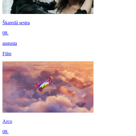
Škaredá sestra
08.
augusta
Film
Arco
08.