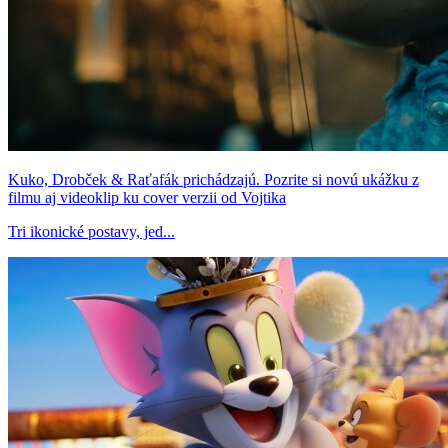
Kuko, Drobček & Raťafák prichádzajú. Pozrite si novú ukážku z
filmu aj videoklip ku cover verzii od Vojtika
Tri ikonické postavy, jed...