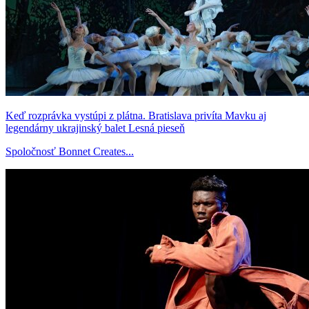
Keď rozprávka vystúpi z plátna. Bratislava privíta Mavku aj
legendárny ukrajinský balet Lesná pieseň
Spoločnosť Bonnet Creates...