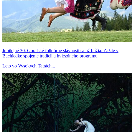
Jubilejné 30. Goralské folklórne slávnosti sa už blížia: Zažite v
Bachledke spojenie tradícií a hviezdneho programu
Leto vo Vysokých Tatrách...