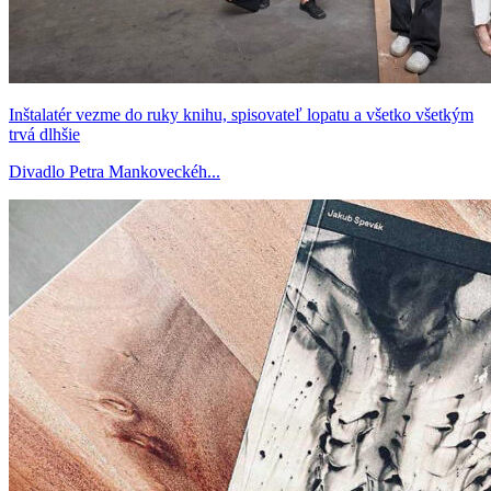
Inštalatér vezme do ruky knihu, spisovateľ lopatu a všetko všetkým
trvá dlhšie
Divadlo Petra Mankoveckéh...