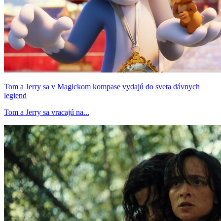
Tom a Jerry sa v Magickom kompase vydajú do sveta dávnych
legiend
Tom a Jerry sa vracajú na...