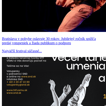
Bratislava v pohybe oslavuje 30 rokov. Jubilejný ročník spúšťa
predaj vstupeniek a žiada publikum o podporu
Najväčší festival súčasné...