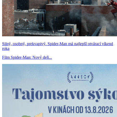
Silný, osobný, prekvapivý. Spider-Man má najlepší otvárací víkend
roka
Film Spider-Man: Nový deň...