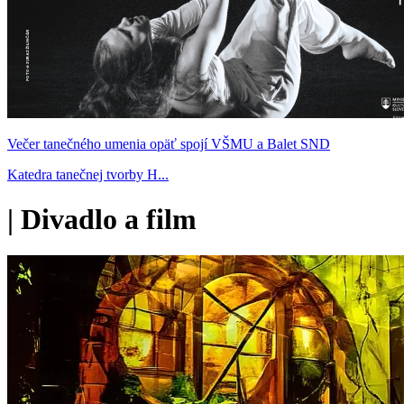
Večer tanečného umenia opäť spojí VŠMU a Balet SND
Katedra tanečnej tvorby H...
|
Divadlo a film