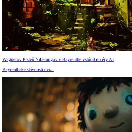
Wagnerov Prsteň Nibelungov v Bayreuthe vstúpil do éry AI
Bayreuthské slávnosti uvi...