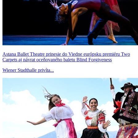
Astana Ballet Theatre prinesie do Viedne európsku premiéru Two
Carpets aj návrat oceňovaného baletu Blind Forgiveness
Wiener Stadthalle privíta...