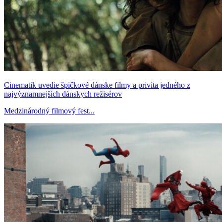
Cinematik uvedie špičkové dánske filmy a privíta jedného z
najvýznamnejších dánskych režisérov
Medzinárodný filmový fest...