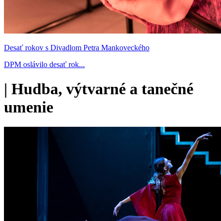
Desať rokov s Divadlom Petra Mankoveckého
DPM oslávilo desať rok...
|
Hudba, výtvarné a tanečné
umenie