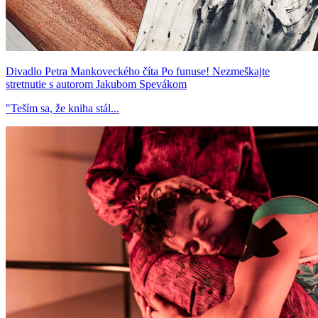
Divadlo Petra Mankoveckého číta Po funuse! Nezmeškajte
stretnutie s autorom Jakubom Spevákom
"Teším sa, že kniha stál...