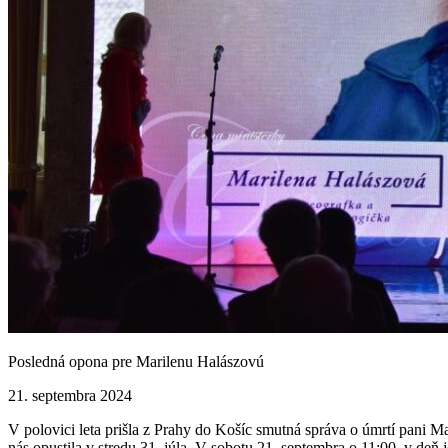
Posledná opona pre Marilenu Halászovú
21. septembra 2024
V polovici leta prišla z Prahy do Košíc smutná správa o úmrtí pani 
nás opustila v stredu 31. júla. V sobotu 21. septembra o 11:00, v deň j