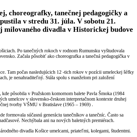
ej, choreografky, tanečnej pedagogičky a
stila v stredu 31. júla. V sobotu 21.
jej milovaného divadla v Historickej budove
v Košiciach. Po tanečných rokoch v rodnom Rumunsku vyštudovala
lovensko. Začala pôsobiť ako choreografka a tanečná pedagogička v
. Tam počas nasledujúcich 12 -tich rokov v pozícii umeleckej šéfky
ach, je nenahraditeľný. Stála spolu s manželom pri založení
he, kde pôsobila v Pražskom komornom balete Pavla Šmoka (1984
ých umelcov v slovensko-českom interpretačnom kontexte druhej
ečnej tvorby VŠMU v Bratislave (1965 – 1969) .
kde formovala súčasnú generáciu tanečníkov a tanečníc. Často sa
a nadčasové. Nechýbala ani na nových baletných premiérach.
árodného divadla Košice umelcami, priateľmi, kolegami, študentmi.