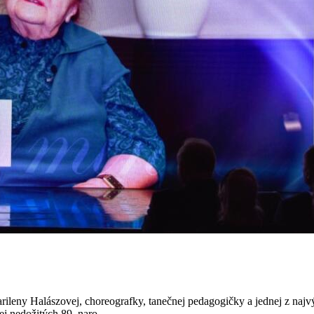
Marileny Halászovej, choreografky, tanečnej pedagogičky a jednej z na
ej nedožitých 89. naro...