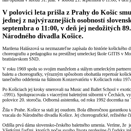
V polovici leta prišla z Prahy do Košíc s
jednej z najvýraznejších osobností slovens
septembra o 11:00, v deň jej nedožitých 89
Národného divadla Košice.
Marilena Halászová sa nezmazateľne zapísala do histórie košického 
choreografiu a pedagogiku na prestížnej umeleckej škole GITIS v Mo
bratislavskom SND.
V roku 1969 spolu so svojim manželom a stálym umeleckým partnerom 
baletu a choreografky, výrazným spôsobom obohatila repertoár košické
tanečného oddelenia na štátnom Konzervatóriu v Košiciach roku 197
Po Košiciach jej kroky smerovali na Music and Ballet School v exo
-1991). Spolupracovala s viacerými baletnými súbormi v Čechách, 
polovice 20. storočia. Odborná asistentka, od roku 1992 docentka 
Žila v Prahe. Košice sa stali jej osudom. Bola dlhoročnou garantkou
vracala do Národného divadla Košice. Jej choreografické, režisérke 
Odišla prvá dáma slovensko-českého baletného umenia. Veríme, že j
Všetkými ľuďmi, ktorých počas svojho života profesijne či ľudsky inš