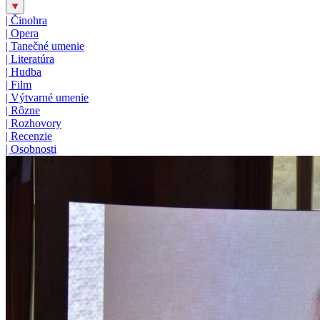
|
Činohra
|
Opera
|
Tanečné umenie
|
Literatúra
|
Hudba
|
Film
|
Výtvarné umenie
|
Rôzne
|
Rozhovory
|
Recenzie
|
Osobnosti