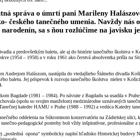
mutná správa o úmrtí pani Marileny Halászov
ko- českého tanečného umenia. Navždy nás opu
. narodenín, sa s ňou rozlúčime na javisku 
divadla a predovšetkým baletu, ale aj do histórie tanečného školstva 
skve (1954 – 1958) a v roku 1961 ako čerstvá absolventka prišla na S
Andrejom Halászom, nastúpila do vtedajšieho Štátneho divadla Košice
ho baletu. Jej príspevok k rozvoju tanečného školstva nielen v Košici
4.
tickom Bagdade (1981 – 1984). Po návrate z Bagdadu sa usadila v Pra
vychovala (spolu so svojim manželom) medzinárodne uznávaných tanečn
na Tanečnej katedre HAMU v Prahe (1988 – 1992) a vedúca Katedry tan
 tanečného oddelenia na Súkromnom konzervatóriu na Zádielskej ulici, 
či tanečno-pedagogické postrehy boli vždy inšpiratívne, profesionálne 
ej „posledná opona“ symbolicky naplní hľadisko Historickej budovy N
pirovala.