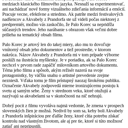
medziach klasického filmového jazyka. Nesnaží sa experimentovať,
ani nachádzať nové formy vizuálneho zdieľania informácií a emócií.
Pracuje vecne, efektívne a striedmo. Ak patríte medzi festivalových
nadšencov a Akvabely z Prandorfa ste už videli počas niektorej z
predpremiér, možno vás zaskočilo, že Palo Korec sa nepridŕža
súčasných trendov. Jeho narábanie s obrazom však veľmi dobre
prilieha na tematický obsah filmu.
Palo Korec je artový len do takej miery, ako mu to dovoľuje
vnútorný obsah jeho dokumentov a tiež prostredie, v ktorom
nakrúca. Názov Akvabely z Prandorfa mi v tom prípade výborne
poslúži na ilustráciu myšlienky. Je v poriadku, ak sa Palo Korec
nechcel v prvom rade zapáčiť milovníkom artového dokumentu.
Téma jeho filmu a spôsob, akým režisér nazerá na svoje
protagonistky, by väčšiu snahu o artistné prevedenie zrejme
nezniesli. Vďaka tomu je film prístupný naozaj širokému publiku.
Označenie Akvabely zodpovedá mierne ironizujúcemu postoju k
svetu aj samým sebe. Ženy v strednom veku, ktoré otužujú a
nazývajú sa akvabelami sa v skutočnosti na nič nehrajú.
Dobrý pocit z filmu vyvoláva najmä vedomie, že zmena v prospech
slovenských žien je možná. Nedivil by som sa, keby boli Akvabely
z Prandorfa inšpiráciou pre ďalšie ženy, ktoré cítia potrebu získať
kontrolu nad vlastným životom, ale aj pre tie, ktoré si túto možnosť
zatiaľ ani nepripustili.