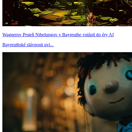
Wagnerov Prsteň Nibelungov v Bayreuthe vstúpil do éry AI
Bayreuthské slávnosti uvi...