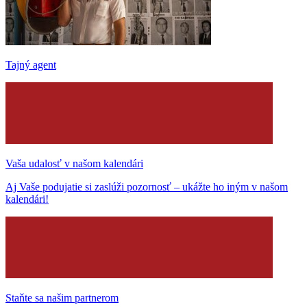
Tajný agent
Vaša udalosť v našom kalendári
Aj Vaše podujatie si zaslúži pozornosť – ukážte ho iným v našom
kalendári!
Staňte sa našim partnerom