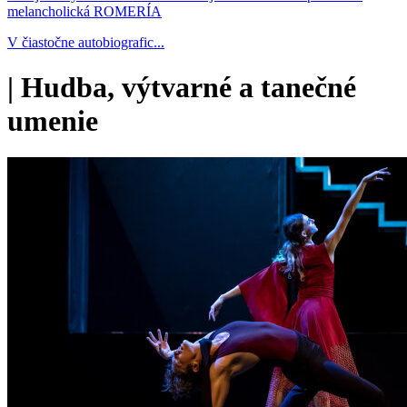
melancholická ROMERÍA
V čiastočne autobiografic...
|
Hudba, výtvarné a tanečné
umenie