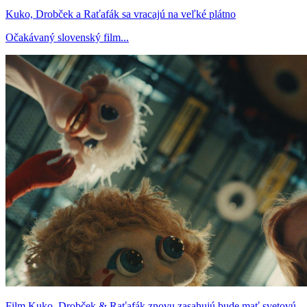
Kuko, Drobček a Raťafák sa vracajú na veľké plátno
Očakávaný slovenský film...
Film Kuko, Drobček & Raťafák znovu zasahujú bude mať svetovú