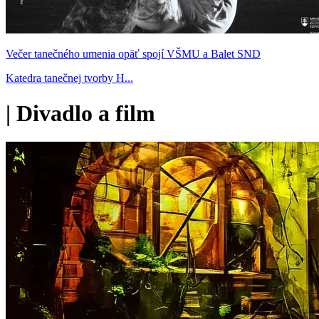
Večer tanečného umenia opäť spojí VŠMU a Balet SND
Katedra tanečnej tvorby H...
|
Divadlo a film