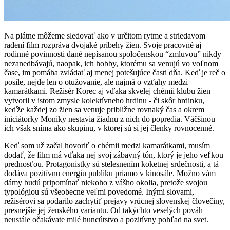
Na plátne môžeme sledovať ako v určitom rytme a striedavom
radení film rozpráva dvojaké príbehy žien. Svoje pracovné aj
rodinné povinnosti dané nepísanou spoločenskou “zmluvou” nikdy
nezanedbávajú, naopak, ich hobby, ktorému sa venujú vo voľnom
čase, im pomáha zvládať aj menej potešujúce časti dňa. Keď je reč o
posile, nejde len o otužovanie, ale najmä o vzťahy medzi
kamarátkami. Režisér Korec aj vďaka skvelej chémii klubu žien
vytvoril v istom zmysle kolektívneho hrdinu - či skôr hrdinku,
keďže každej zo žien sa venuje približne rovnaký čas a okrem
iniciátorky Moniky nestavia žiadnu z nich do popredia. Väčšinou
ich však sníma ako skupinu, v ktorej sú si jej členky rovnocenné.
Keď som už začal hovoriť o chémii medzi kamarátkami, musím
dodať, že film má vďaka nej svoj zábavný tón, ktorý je jeho veľkou
prednosťou. Protagonistky sú stelesnením koketnej srdečnosti, a tá
dodáva pozitívnu energiu publiku priamo v kinosále. Možno vám
dámy budú pripomínať niekoho z vášho okolia, pretože svojou
typológiou sú všeobecne veľmi povedomé. Inými slovami,
režisérovi sa podarilo zachytiť prejavy vrúcnej slovenskej človečiny,
presnejšie jej ženského variantu. Od takýchto veselých pováh
neustále očakávate milé huncútstvo a pozitívny pohľad na svet.