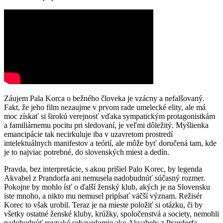
Záujem Pala Korca o bežného človeka je vzácny a nefalšovaný.
Fakt, že jeho film nezaujme v prvom rade umelecké elity, ale má
moc získať si širokú verejnosť vďaka sympatickým protagonistkám
a familiárnemu pocitu pri sledovaní, je veľmi dôležitý. Myšlienka
emancipácie tak necirkuluje iba v uzavretom prostredí
intelektuálnych manifestov a teórií, ale môže byť doručená tam, kde
je to najviac potrebné, do slovenských miest a dedín.
Pravda, bez interpretácie, s akou prišiel Palo Korec, by legenda
Akvabel z Prandorfa ani nemusela nadobudnúť súčasný rozmer.
Pokojne by mohlo ísť o ďalší ženský klub, akých je na Slovensku
iste mnoho, a nikto mu nemusel pripísať väčší význam. Režisér
Korec to však urobil. Teraz je na mieste položiť si otázku, či by
všetky ostatné ženské kluby, krúžky, spoločenstvá a society, nemohli
nadobudnúť rovnaké sebavedomie ako Akvabely z Prandorfa.