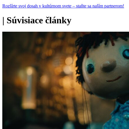
Rozšírte svoj dosah v kultúrnom svete – staňte sa naším partnerom!
|
Súvisiace články