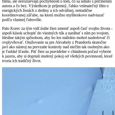
filmu, ale nerozsievajú pochybnosti o tom, čo sa udialo s pričinením
autora a čo bez. Výsledkom je príjemný, ľahko vnímateľný film o
energických ženách z dediny a ich odvážnej, netradične
koordinovanej záľube, na ktorú možno myšlienkovo nadviazať
podľa vlastnej ľubovôle.
Palo Korec za tým vidí úsilie žien zmeniť aspoň časť svojho života -
aspoň kúsok uchopiť do vlastných rúk a narábať s ním po svojom.
Ideálne takým spôsobom, aby ho len málokto mohol nasledovať či
ovplyvňovať. Otužovanie sa pre Akvabely z Prandorfa skutočne
javí ako nástroj na prevzatie kontroly nad niečím tak osobným ako
je ľudské šťastie. Päť žien sa pravidelne v chladnom počasí vyberie
k jazeru, aby si dopriali studený pokoj od všetkých povinností, ktoré
tvoria ich tradičný život.