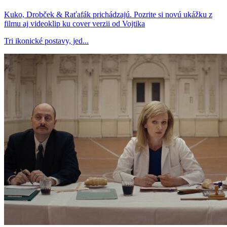
Kuko, Drobček & Raťafák prichádzajú. Pozrite si novú ukážku z
filmu aj videoklip ku cover verzii od Vojtika
Tri ikonické postavy, jed...