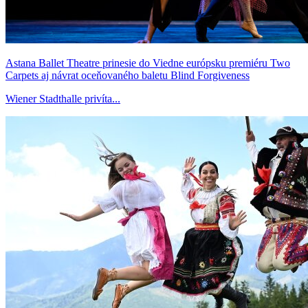
Astana Ballet Theatre prinesie do Viedne európsku premiéru Two
Carpets aj návrat oceňovaného baletu Blind Forgiveness
Wiener Stadthalle privíta...