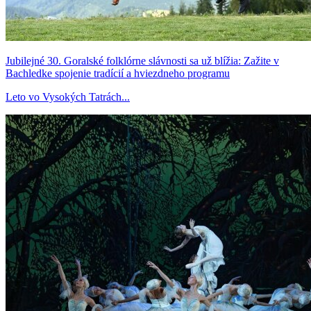
Jubilejné 30. Goralské folklórne slávnosti sa už blížia: Zažite v
Bachledke spojenie tradícií a hviezdneho programu
Leto vo Vysokých Tatrách...