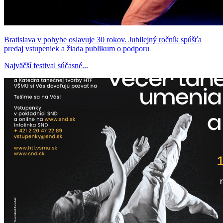
Bratislava v pohybe oslavuje 30 rokov. Jubilejný ročník spúšťa
predaj vstupeniek a žiada publikum o podporu
Najväčší festival súčasné...