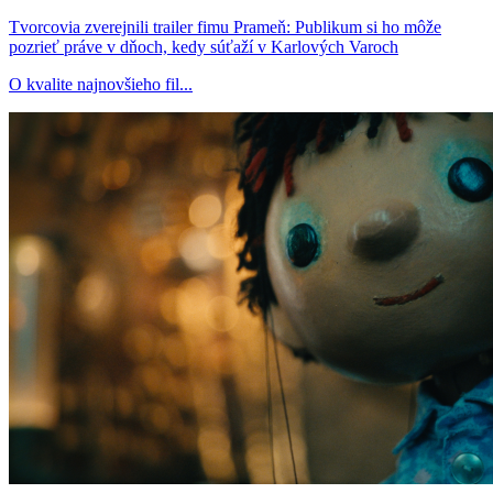
Tvorcovia zverejnili trailer fimu Prameň: Publikum si ho môže
pozrieť práve v dňoch, kedy súťaží v Karlových Varoch
O kvalite najnovšieho fil...