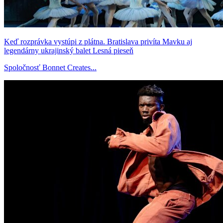
Keď rozprávka vystúpi z plátna. Bratislava privíta Mavku aj
legendárny ukrajinský balet Lesná pieseň
Spoločnosť Bonnet Creates...