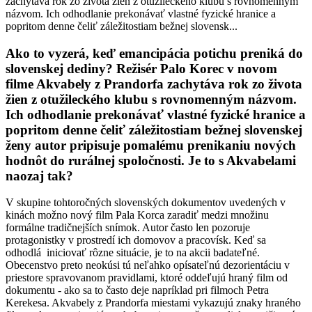
zachytáva rok zo života žien z otužileckého klubu s rovnomenným
názvom. Ich odhodlanie prekonávať vlastné fyzické hranice a
popritom denne čeliť záležitostiam bežnej slovensk...
Ako to vyzerá, keď emancipácia potichu preniká do
slovenskej dediny? Režisér Palo Korec v novom
filme Akvabely z Prandorfa zachytáva rok zo života
žien z otužileckého klubu s rovnomenným názvom.
Ich odhodlanie prekonávať vlastné fyzické hranice a
popritom denne čeliť záležitostiam bežnej slovenskej
ženy autor pripisuje pomalému prenikaniu nových
hodnôt do rurálnej spoločnosti. Je to s Akvabelami
naozaj tak?
V skupine tohtoročných slovenských dokumentov uvedených v
kinách možno nový film Pala Korca zaradiť medzi množinu
formálne tradičnejších snímok. Autor často len pozoruje
protagonistky v prostredí ich domovov a pracovísk. Keď sa
odhodlá iniciovať rôzne situácie, je to na akcii badateľné.
Obecenstvo preto neokúsi tú neľahko opísateľnú dezorientáciu v
priestore spravovanom pravidlami, ktoré oddeľujú hraný film od
dokumentu - ako sa to často deje napríklad pri filmoch Petra
Kerekesa. Akvabely z Prandorfa miestami vykazujú znaky hraného