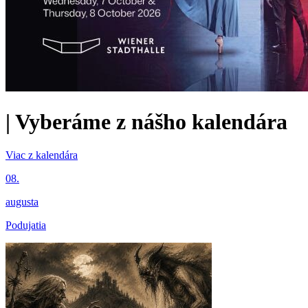
|
Vyberáme z nášho kalendára
Viac z kalendára
08.
augusta
Podujatia