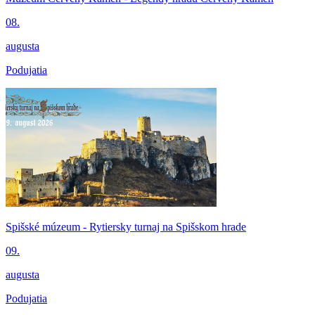
08.
augusta
Podujatia
Spišské múzeum - Rytiersky turnaj na Spišskom hrade
09.
augusta
Podujatia