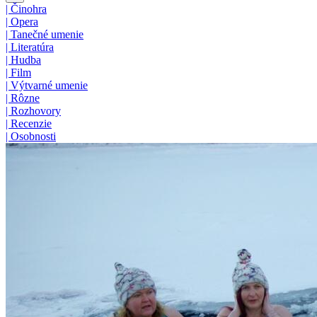
|
Činohra
|
Opera
|
Tanečné umenie
|
Literatúra
|
Hudba
|
Film
|
Výtvarné umenie
|
Rôzne
|
Rozhovory
|
Recenzie
|
Osobnosti