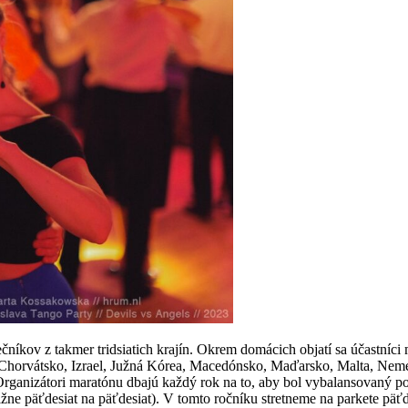
ečníkov z takmer tridsiatich krajín. Okrem domácich objatí sa účastníci
, Chorvátsko, Izrael, Južná Kórea, Macedónsko, Maďarsko, Malta, N
Organizátori maratónu dbajú každý rok na to, aby bol vybalansovaný p
žne päťdesiat na päťdesiat). V tomto ročníku stretneme na parkete päťd