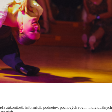
a zákonitostí, informácií, podnetov, pocitových rovín, individuálnych vý
 po nich...