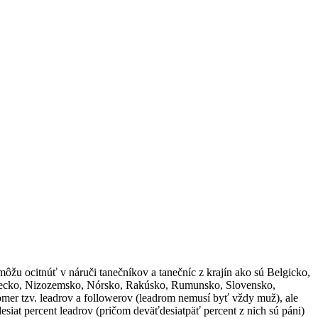
 môžu ocitnúť v náruči tanečníkov a tanečníc z krajín ako sú Belgicko,
emecko, Nizozemsko, Nórsko, Rakúsko, Rumunsko, Slovensko,
omer tzv. leadrov a followerov (leadrom nemusí byť vždy muž), ale
esiat percent leadrov (pričom deväťdesiatpäť percent z nich sú páni)