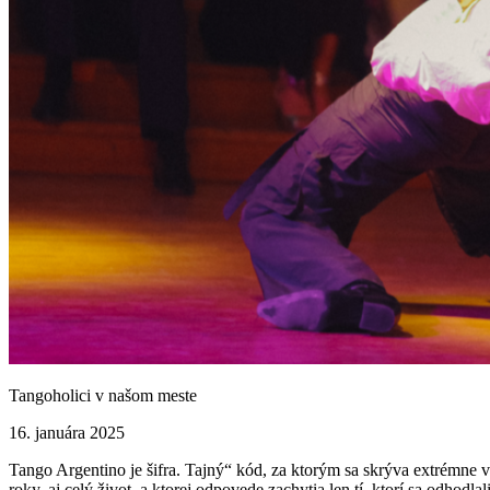
Tangoholici v našom meste
16. januára 2025
Tango Argentino je šifra. Tajný“ kód, za ktorým sa skrýva extrémne veľ
roky, aj celý život, a ktorej odpovede zachytia len tí, ktorí sa odhodlali