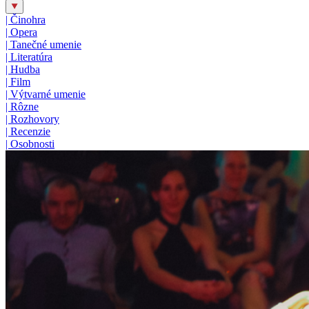
|
Činohra
|
Opera
|
Tanečné umenie
|
Literatúra
|
Hudba
|
Film
|
Výtvarné umenie
|
Rôzne
|
Rozhovory
|
Recenzie
|
Osobnosti