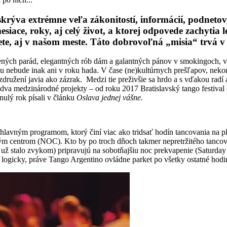
skrýva extrémne veľa zákonitostí, informácií, podneto
 mesiace, roky, aj celý život, a ktorej odpovede zachytia
vete, aj v našom meste. Táto dobrovoľná „misia“ trvá
orených parád, elegantných rób dám a galantných pánov v smokingoch, v
 nebude inak ani v roku hada. V čase (ne)kultúrnych prešľapov, nekom
združení javia ako zázrak. Medzi tie preživšie sa hrdo a s vďakou radí 
u) dva medzinárodné projekty – od roku 2017 Bratislavský tango festi
nulý rok písali v článku
Oslava jednej vášne.
 hlavným programom, ktorý činí viac ako tridsať hodín tancovania na p
centrom (NOC). Kto by po troch dňoch takmer nepretržitého tancova
a už stalo zvykom) pripravujú na sobotňajšiu noc prekvapenie (Saturday
logicky, práve Tango Argentino ovládne parket po všetky ostatné hod