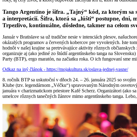
Tango Argentino je šifra. „Tajný“ kód, za ktorým sa 
a interpretácií. Šifra, ktorá sa „lúšti“ postupne, dni,
Trpezlivo, kontinuálne, dôsledne, takmer na celom s
Január v Bratislave sa už tradične nesie v intenciách plesov, našuch
okázalých programov a červených kobercov pre vyvolených. Iste tomu
hodnôt v našej krajine sa pretrvávajúce aktivity rôznych občianskych 
organizuje aj (ako jediné zo štúdií argentínskeho tanga na Slovensk
Party (BTP), ergo maratón, na začiatku roka. O ich fungovaní sme mi
Odkaz na iný článok - https://mojakultura.sk/oslava-jednej-vasne/
8. ročník BTP sa uskutoční v dňoch 24. – 26. januára 2025 so svojím
Klube (tzv. legendárnom „Véčku“) spravovaným Národným osvetovým 
januára v charizmatickom priestore Kafé Scherz. Organizátori (ako s
umelcov rôznych tanečných žánrov mimo argentínskeho tanga. Lebo, 