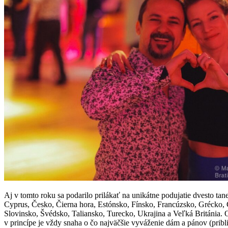
Aj v tomto roku sa podarilo prilákať na unikátne podujatie dvesto tan
Cyprus, Česko, Čierna hora, Estónsko, Fínsko, Francúzsko, Grécko
Slovinsko, Švédsko, Taliansko, Turecko, Ukrajina a Veľká Británia. 
v princípe je vždy snaha o čo najväčšie vyváženie dám a pánov (pribli