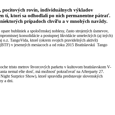
v, pocitových rovín, individuálnych výkladov
 len tí, ktorí sa odhodlali po nich permanentne pátrať.
 v niektorých prípadoch chvíľu a v mnohých navždy.
 opare bubliniek a spoločenskej noblesy, často strojených úsmevov,
promisnej konsolidácie a postupnej likvidácie umeleckých (aj iných)
aj o.z. TangoVida, ktoré (okrem svojich pravidelných aktivít)
val (BTF) v jesenných mesiacoch a od roku 2015 Bratislavskú Tango
loche tristo metrov štvorcových parketu v kultovom bratislavskom V-
nia nemal ešte dosť, má možnosť pokračovať na Afterparty 27.
 Night Surprice Show), ktoré spravidla predstavuje slovenských
iny a dni.