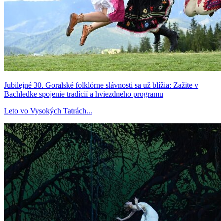
Jubilejné 30. Goralské folklórne slávnosti sa už blížia: Zažite v
Bachledke spojenie tradícií a hviezdneho programu
Leto vo Vysokých Tatrách...