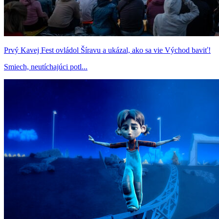
Prvý Kavej Fest ovládol Šíravu a ukázal, ako sa vie Východ baviť!
Smiech, neutíchajúci potl...