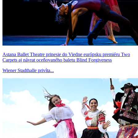
Astana Ballet Theatre prinesie do Viedne európsku premiéru Two
Carpets aj návrat oceňovaného baletu Blind Forgiveness
Wiener Stadthalle privíta...