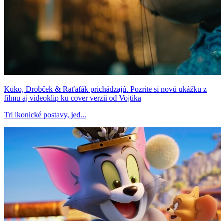
Kuko, Drobček & Raťafák prichádzajú. Pozrite si novú ukážku z
filmu aj videoklip ku cover verzii od Vojtika
Tri ikonické postavy, jed...