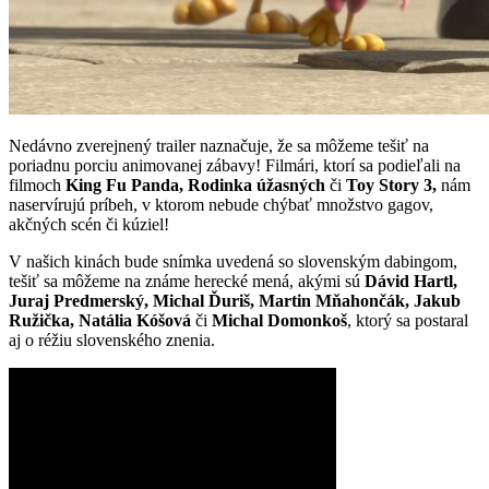
Nedávno zverejnený trailer naznačuje, že sa môžeme tešiť na
poriadnu porciu animovanej zábavy! Filmári, ktorí sa podieľali na
filmoch
King Fu Panda, Rodinka úžasných
či
Toy Story 3,
nám
naservírujú príbeh, v ktorom nebude chýbať množstvo gagov,
akčných scén či kúziel!
V našich kinách bude snímka uvedená so slovenským dabingom,
tešiť sa môžeme na známe herecké mená, akými sú
Dávid Hartl,
Juraj Predmerský, Michal Ďuriš, Martin Mňahončák, Jakub
Ružička, Natália Kóšová
či
Michal Domonkoš
, ktorý sa postaral
aj o réžiu slovenského znenia.