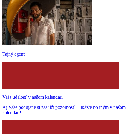
Tajný agent
Vaša udalosť v našom kalendári
Aj Vaše podujatie si zaslúži pozornosť – ukážte ho iným v našom
kalendári!