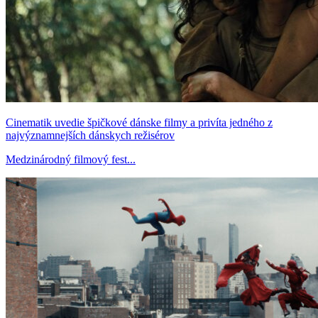
Cinematik uvedie špičkové dánske filmy a privíta jedného z
najvýznamnejších dánskych režisérov
Medzinárodný filmový fest...