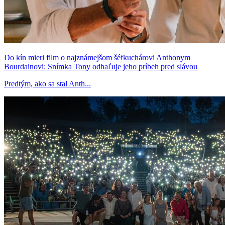
Do kín mieri film o najznámejšom šéfkuchárovi Anthonym
Bourdainovi: Snímka Tony odhaľuje jeho príbeh pred slávou
Predtým, ako sa stal Anth...