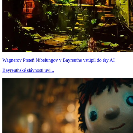
Wagnerov Prsteň Nibelungov v Bayreuthe vstúpil do éry AI
Bayreuthské slávnosti uvi...