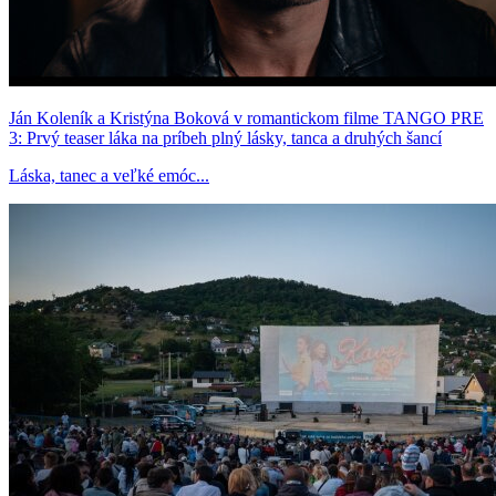
Ján Koleník a Kristýna Boková v romantickom filme TANGO PRE
3: Prvý teaser láka na príbeh plný lásky, tanca a druhých šancí
Láska, tanec a veľké emóc...