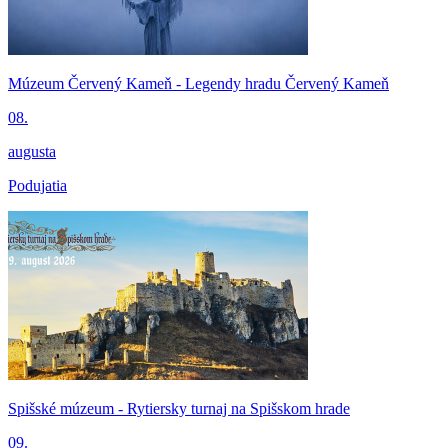
Múzeum Červený Kameň - Legendy hradu Červený Kameň
08.
augusta
Podujatia
Spišské múzeum - Rytiersky turnaj na Spišskom hrade
09.