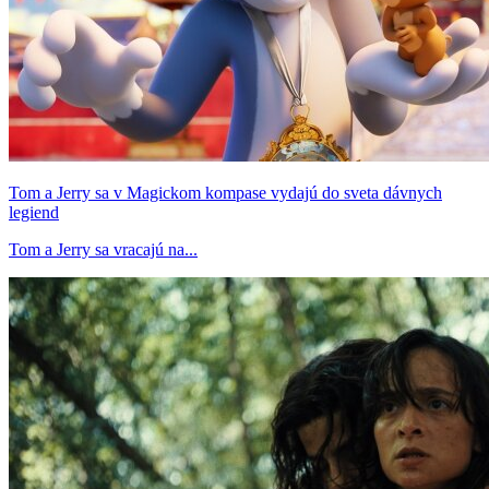
Tom a Jerry sa v Magickom kompase vydajú do sveta dávnych
legiend
Tom a Jerry sa vracajú na...