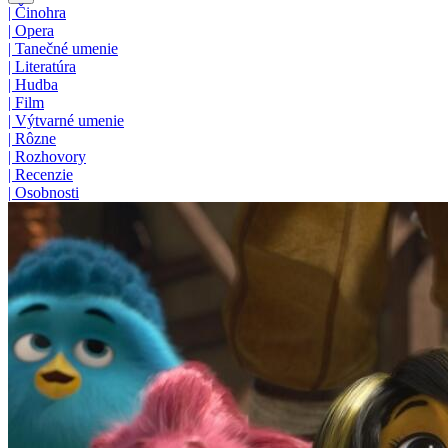
|
Činohra
|
Opera
|
Tanečné umenie
|
Literatúra
|
Hudba
|
Film
|
Výtvarné umenie
|
Rôzne
|
Rozhovory
|
Recenzie
|
Osobnosti