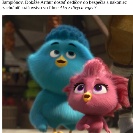
šampiónov. Dokáže Arthur dostať dedičov do bezpečia a nakoniec
zachrániť kráľovstvo vo filme
Ako z divých vajec
?