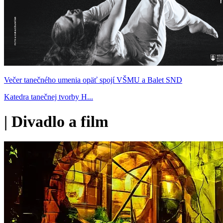
Večer tanečného umenia opäť spojí VŠMU a Balet SND
Katedra tanečnej tvorby H...
|
Divadlo a film