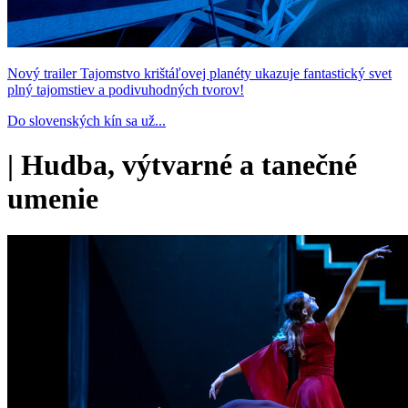
Nový trailer Tajomstvo krištáľovej planéty ukazuje fantastický svet
plný tajomstiev a podivuhodných tvorov!
Do slovenských kín sa už...
|
Hudba, výtvarné a tanečné
umenie