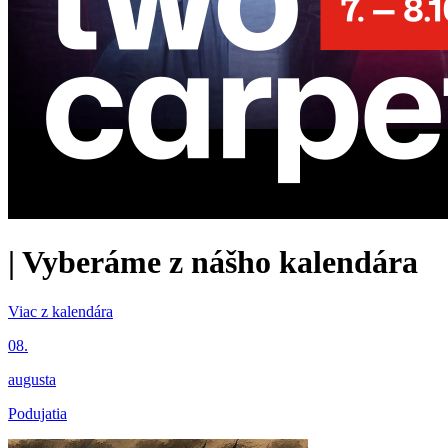
|
Vyberáme z nášho kalendára
Viac z kalendára
08.
augusta
Podujatia