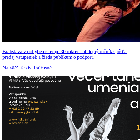
Bratislava v pohybe oslavuje 30 rokov. Jubilejný ročník spúšťa
predaj vstupeniek a žiada publikum o podporu
Najväčší festival súčasné...