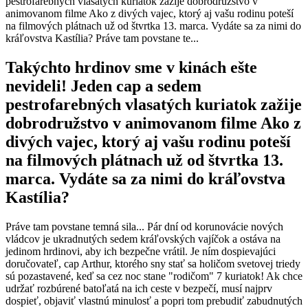
pestrofarebných vlasatých kuriatok zažije dobrodružstvo v
animovanom filme Ako z divých vajec, ktorý aj vašu rodinu poteší
na filmových plátnach už od štvrtka 13. marca. Vydáte sa za nimi do
kráľovstva Kastília? Práve tam povstane te...
Takýchto hrdinov sme v kinách ešte
nevideli! Jeden cap a sedem
pestrofarebných vlasatých kuriatok zažije
dobrodružstvo v animovanom filme Ako z
divých vajec, ktorý aj vašu rodinu poteší
na filmových plátnach už od štvrtka 13.
marca. Vydáte sa za nimi do kráľovstva
Kastília?
Práve tam povstane temná sila... Pár dní od korunovácie nových
vládcov je ukradnutých sedem kráľovských vajíčok a ostáva na
jedinom hrdinovi, aby ich bezpečne vrátil. Je ním dospievajúci
doručovateľ, cap Arthur, ktorého sny stať sa holičom svetovej triedy
sú pozastavené, keď sa cez noc stane "rodičom" 7 kuriatok! Ak chce
udržať rozbúrené batoľatá na ich ceste v bezpečí, musí najprv
dospieť, objaviť vlastnú minulosť a popri tom prebudiť zabudnutých