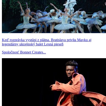
Keď rozprávka vystúpi z plátna. Bratislava privíta Mavku aj
legendárny ukrajinský balet Lesná pieseň
Spoločnosť Bonnet Creates...