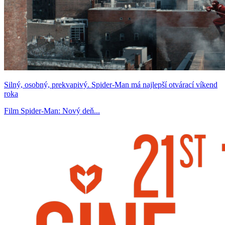
Silný, osobný, prekvapivý. Spider-Man má najlepší otvárací víkend
roka
Film Spider-Man: Nový deň...