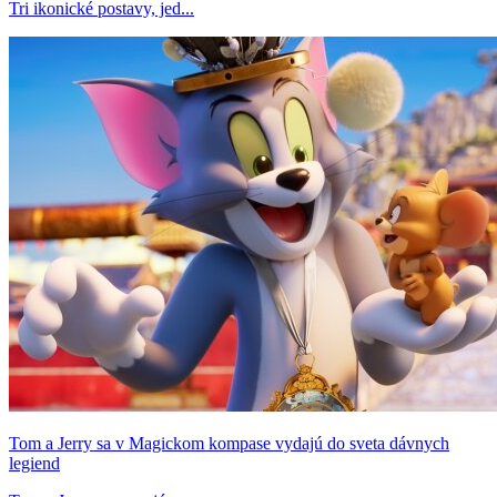
Tri ikonické postavy, jed...
Tom a Jerry sa v Magickom kompase vydajú do sveta dávnych
legiend