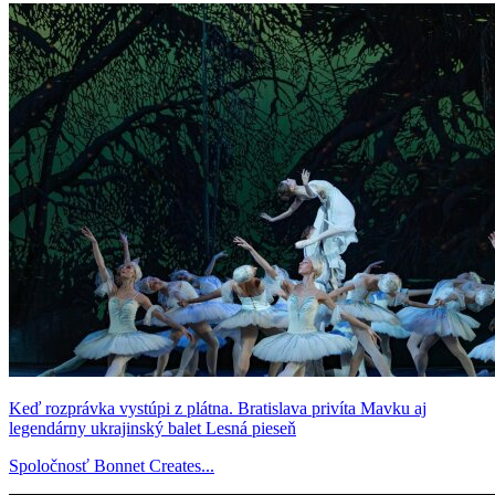
Keď rozprávka vystúpi z plátna. Bratislava privíta Mavku aj
legendárny ukrajinský balet Lesná pieseň
Spoločnosť Bonnet Creates...