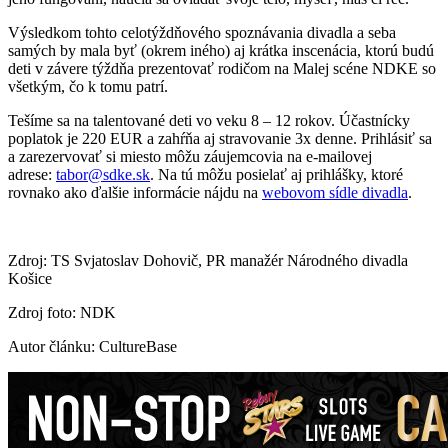
Výsledkom tohto celotýždňového spoznávania divadla a seba
samých by mala byť (okrem iného) aj krátka inscenácia, ktorú budú
deti v závere týždňa prezentovať rodičom na Malej scéne NDKE so
všetkým, čo k tomu patrí.
Tešíme sa na talentované deti vo veku 8 – 12 rokov. Účastnícky
poplatok je 220 EUR a zahŕňa aj stravovanie 3x denne.
Prihlásiť sa
a zarezervovať si miesto môžu záujemcovia na e-mailovej
adrese:
tabor@sdke.sk
. Na tú môžu posielať aj prihlášky, ktoré
rovnako ako ďalšie informácie nájdu na
webovom sídle divadla
.
Zdroj: TS Svjatoslav Dohovič, PR manažér Národného divadla
Košice
Zdroj foto: NDK
Autor článku: CultureBase