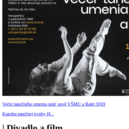
Večer tanečného umenia opäť spojí VŠMU a Balet SND
Katedra tanečnej tvorby H...
|
Divadlo a film