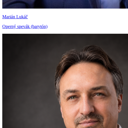
Marián Lukáč
Operný spevák (barytón)