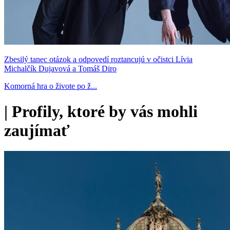
Zbesilý tanec otázok a odpovedí roztancujú v očistci Lívia
Michalčík Dujavová a Tomáš Diro
Komorná hra o živote po ž...
|
Profily, ktoré by vás mohli
zaujímať