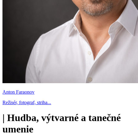
Anton Faraonov
Režisér, fotograf, striha...
|
Hudba, výtvarné a tanečné
umenie