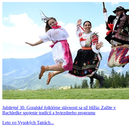
Jubilejné 30. Goralské folklórne slávnosti sa už blížia: Zažite v
Bachledke spojenie tradícií a hviezdneho programu
Leto vo Vysokých Tatrách...