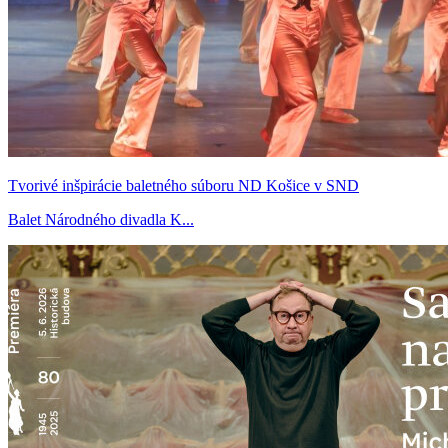
Tvorivé inšpirácie baletného súboru ND Košice v SND
Balet Národného divadla K...