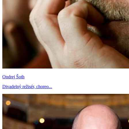
Ondrej Šoth
Divadelný režisér, choreo...