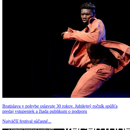
Bratislava v pohybe oslavuje 30 rokov. Jubilejný ročník spúšťa
predaj vstupeniek a žiada publikum o podporu
Najväčší festival súčasné...