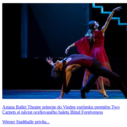
Astana Ballet Theatre prinesie do Viedne európsku premiéru Two
Carpets aj návrat oceňovaného baletu Blind Forgiveness
Wiener Stadthalle privíta...