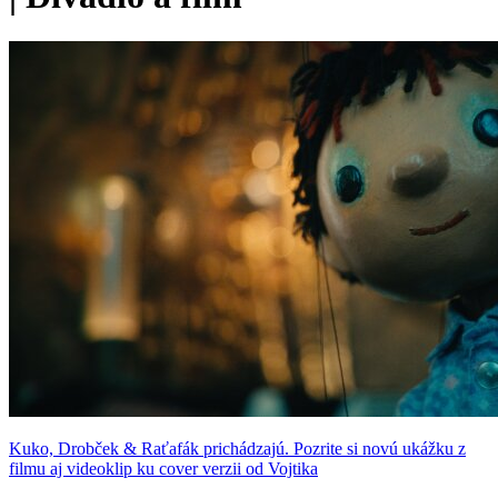
Kuko, Drobček & Raťafák prichádzajú. Pozrite si novú ukážku z
filmu aj videoklip ku cover verzii od Vojtika