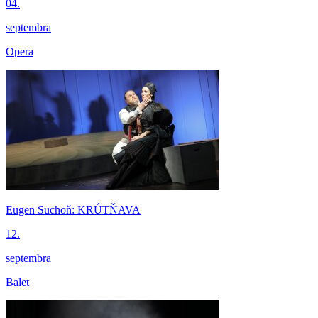
04.
septembra
Opera
Eugen Suchoň: KRÚTŇAVA
12.
septembra
Balet