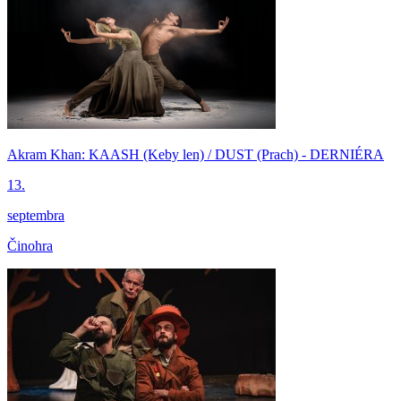
Akram Khan: KAASH (Keby len) / DUST (Prach) - DERNIÉRA
13.
septembra
Činohra