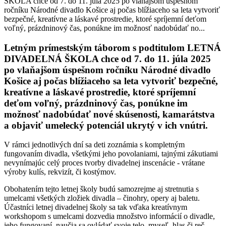
ŠKOLA chce od 7. do 11. júla 2025 po vlaňajšom úspešnom
ročníku Národné divadlo Košice aj počas blížiaceho sa leta vytvoriť
bezpečné, kreatívne a láskavé prostredie, ktoré spríjemní deťom
voľný, prázdninový čas, ponúkne im možnosť nadobúdať no...
Letným prímestským táborom s podtitulom LETNÁ
DIVADELNÁ ŠKOLA chce od 7. do 11. júla 2025
po vlaňajšom úspešnom ročníku Národné divadlo
Košice aj počas blížiaceho sa leta vytvoriť bezpečné,
kreatívne a láskavé prostredie, ktoré spríjemní
deťom voľný, prázdninový čas, ponúkne im
možnosť nadobúdať nové skúsenosti, kamarátstva
a objaviť umelecký potenciál ukrytý v ich vnútri.
V rámci jednotlivých dní sa deti zoznámia s kompletným
fungovaním divadla, všetkými jeho povolaniami, tajnými zákutiami
nevynímajúc celý proces tvorby divadelnej inscenácie - vrátane
výroby kulís, rekvizít, či kostýmov.
Obohatením tejto letnej školy budú samozrejme aj stretnutia s
umelcami všetkých zložiek divadla – činohry, opery aj baletu.
Účastníci letnej divadelnej školy sa tak vďaka kreatívnym
workshopom s umelcami dozvedia množstvo informácií o divadle,
jeho fungovaní, naučia sa ovládať svoje telo, myseľ, hlas či reč.