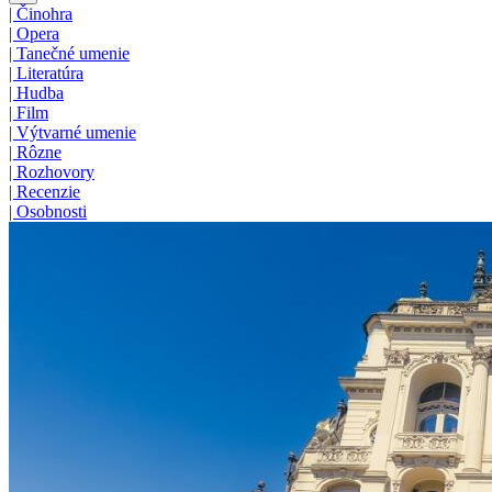
|
Činohra
|
Opera
|
Tanečné umenie
|
Literatúra
|
Hudba
|
Film
|
Výtvarné umenie
|
Rôzne
|
Rozhovory
|
Recenzie
|
Osobnosti