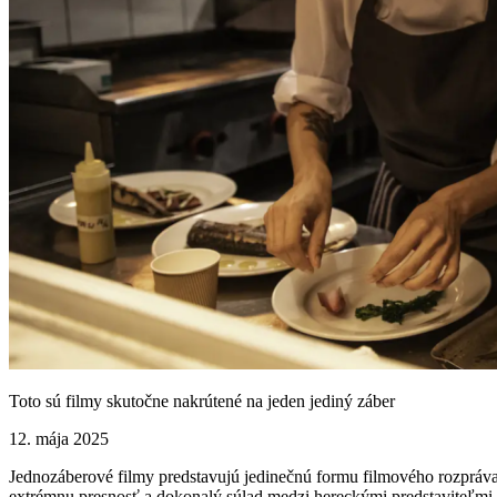
Toto sú filmy skutočne nakrútené na jeden jediný záber
12. mája 2025
Jednozáberové filmy predstavujú jedinečnú formu filmového rozpráva
extrémnu presnosť a dokonalý súlad medzi hereckými predstaviteľmi a