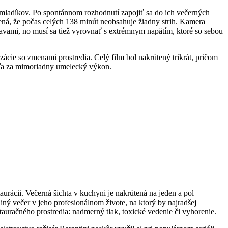
h mladíkov. Po spontánnom rozhodnutí zapojiť sa do ich večerných
mená, že počas celých 138 minút neobsahuje žiadny strih. Kamera
tavami, no musí sa tiež vyrovnať s extrémnym napätím, ktoré so sebou
ie so zmenami prostredia. ​Celý film bol nakrútený trikrát, pričom
veďa za mimoriadny umelecký výkon.
aurácii. Večerná šichta v kuchyni je nakrútená na jeden a pol
iný večer v jeho profesionálnom živote, na ktorý by najradšej
štauračného prostredia: nadmerný tlak, toxické vedenie či vyhorenie.