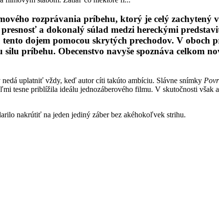
lmového rozprávania príbehu, ktorý je celý zachyten
 presnosť a dokonalý súlad medzi hereckými predstavit
jú tento dojem pomocou skrytých prechodov. V oboch p
 silu príbehu. Obecenstvo navyše spoznáva celkom no
nedá uplatniť vždy, keď autor cíti takúto ambíciu. Slávne snímky
Povr
mi tesne priblížila ideálu jednozáberového filmu. V skutočnosti však au
arilo nakrútiť na jeden jediný záber bez akéhokoľvek strihu.