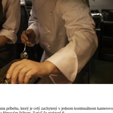
nia príbehu, ktorý je celý zachytený v jednom kontinuálnom kamerovom
 filmovým štábom. Zatiaľ čo niektoré fi...