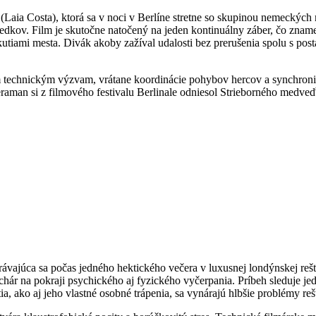
 (Laia Costa), ktorá sa v noci v Berlíne stretne so skupinou nemeckýc
sledkov. Film je skutočne natočený na jeden kontinuálny záber, čo zna
utiami mesta. Divák akoby zažíval udalosti bez prerušenia spolu s pos
technickým výzvam, vrátane koordinácie pohybov hercov a synchronizác
meraman si z filmového festivalu Berlinale odniesol Strieborného med
rávajúca sa počas jedného hektického večera v luxusnej londýnskej rešt
hár na pokraji psychického aj fyzického vyčerpania. Príbeh sleduje jed
tia, ako aj jeho vlastné osobné trápenia, sa vynárajú hlbšie problémy re