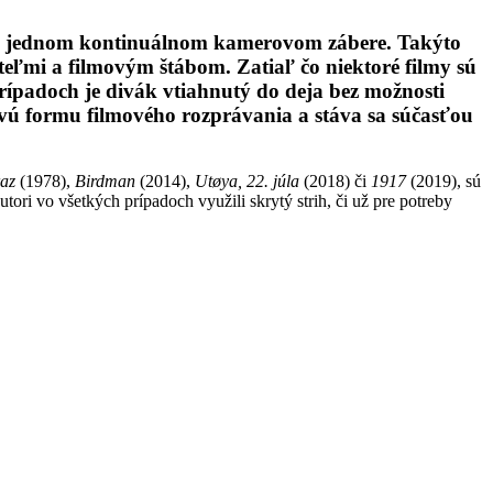
ý v jednom kontinuálnom kamerovom zábere. Takýto
eľmi a filmovým štábom. Zatiaľ čo niektoré filmy sú
rípadoch je divák vtiahnutý do deja bez možnosti
vú formu filmového rozprávania a stáva sa súčasťou
az
(1978),
Birdman
(2014),
Utøya, 22. júla
(2018) či
1917
(2019), sú
tori vo všetkých prípadoch využili skrytý strih, či už pre potreby