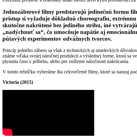
Jednozáberové filmy predstavujú jedinečnú formu fi
prístup si vyžaduje dôkladnú choreografiu, extrémnu
skutočne nakrútené bez jediného strihu, iné vytvára
„nadýchnuť sa“, čo umocňuje napätie aj emocionálnu
pútavých experimentov odvážnych tvorcov.
Princíp jedného záberu sa však z technických aj umeleckých dôvodov 
známe vďaka svojej náročnej produkcii a výslednej forme, ktorá sa veľ
plynutia času v príbehu, alebo pre zníženie náročnosti nakrúcania.
V tomto rebríčku vyberáme iba celovečerné filmy, ktoré sa naozaj pod
Victoria (2015)