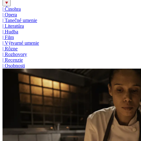
|
Činohra
|
Opera
|
Tanečné umenie
|
Literatúra
|
Hudba
|
Film
|
Výtvarné umenie
|
Rôzne
|
Rozhovory
|
Recenzie
|
Osobnosti