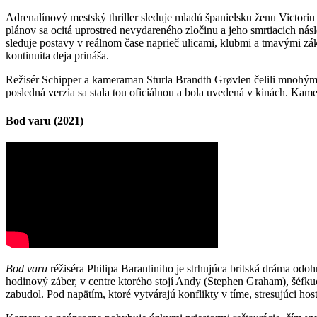
Adrenalínový mestský thriller sleduje mladú španielsku ženu Victoriu
plánov sa ocitá uprostred nevydareného zločinu a jeho smrtiacich ná
sleduje postavy v reálnom čase naprieč ulicami, klubmi a tmavými zák
kontinuita deja prináša.
Režisér Schipper a kameraman Sturla Brandth Grøvlen čelili mnohým 
posledná verzia sa stala tou oficiálnou a bola uvedená v kinách. Ka
Bod varu (2021)
Bod varu
réžiséra Philipa Barantiniho je strhujúca britská dráma odoh
hodinový záber, v centre ktorého stojí Andy (Stephen Graham), šéfkuc
zabudol. Pod napätím, ktoré vytvárajú konflikty v tíme, stresujúci hos